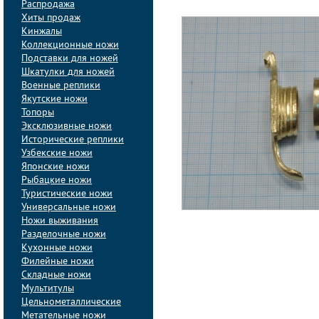
Распродажа
Хиты продаж
Кинжалы
Коллекционные ножи
Подставки для ножей
Шкатулки для ножей
Военные реплики
Якутские ножи
Топоры
Эксклюзивные ножи
Исторические реплики
Узбекские ножи
Японские ножи
Рыбацкие ножи
Туристические ножи
Универсальные ножи
Ножи выживания
Разделочные ножи
Кухонные ножи
Филейные ножи
Складные ножи
Мультитулы
Цельнометаллические
Метательные ножи