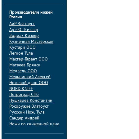
Производители ножей
Россия
АиP Златоуст
Арт-Юг Кизляр
Зодиак Кизляр
Кузнечная Мастерская
Кустари ООО
Легион Тула
Мастер-Гарант ООО
Матвеев Брянск
Медведь ООО
Мельницкий Алексей
Ножевой двор ООО
NORD KNIFE
Петроград СПб
Пушкарев Константин
Росоружие Златоуст
Русский Нож, Тула
Сандер Андрей
Ножи по сниженной цене