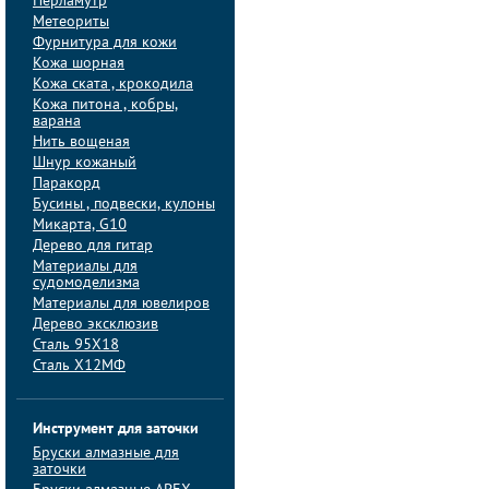
Перламутр
Метеориты
Фурнитура для кожи
Кожа шорная
Кожа ската , крокодила
Кожа питона , кобры,
варана
Нить вощеная
Шнур кожаный
Паракорд
Бусины , подвески, кулоны
Микарта, G10
Дерево для гитар
Материалы для
судомоделизма
Материалы для ювелиров
Дерево эксклюзив
Сталь 95Х18
Сталь Х12МФ
Инструмент для заточки
Бруски алмазные для
заточки