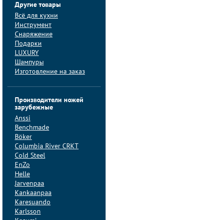
Другие товары
Всё для кухни
Инструмент
Снаряжение
Подарки
LUXURY
Шампуры
Изготовление на заказ
Производители ножей
зарубежные
Anssi
Benchmade
Böker
Columbia River CRKT
Cold Steel
EnZo
Helle
Jarvenpaa
Kankaanpaa
Karesuando
Karlsson