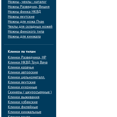
Ножны , чехлы : каталог
Ножны Разведчик, Вишня
Ножны финка НКВД
Ножны якутские
Ножны для ножа Пчак
Чехлы для складных ножей
Ножны финского типа
Ножны для кинжала
Клинки по типам
Клинки Pазведчика, НP
Клинки НКВД Труд Вача
Клинки казачьи
Клинки авторские
Клинки цельнометалл.
Клинки якутские
Клинки кухонные
Скинеры ( шкуросъемные )
Клинки выживания
Клинки узбекские
Клинки филейные
Клинки кинжальные