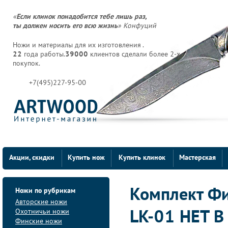
«
Если клинок понадобится тебе лишь раз,
ты должен носить его всю жизнь
» Конфуций
Ножи и материалы для их изготовления .
22
года работы.
39000
клиентов сделали более 2-х
покупок.
+7(495)227-95-00
Акции, скидки
Купить нож
Купить клинок
Мастерская
Ножи по рубрикам
Комплект Фин
Авторские ножи
Охотничьи ножи
LK-01 НЕТ 
Финские ножи