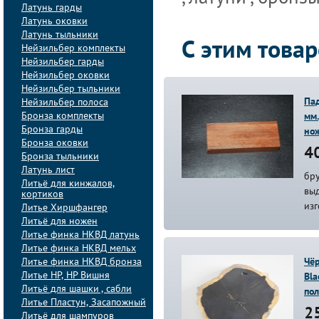
Латунь гарды
Латунь оковки
Латунь тыльники
С этим това
Нейзильбер комплекты
Нейзильбер гарды
Нейзильбер оковки
Нейзильбер тыльники
Па
Нейзильбер полоса
Бронза комплекты
мм.
Бронза гарды
но
Бронза оковки
40
Бронза тыльники
Латунь лист
бру
Литьё для кинжалов,
вы
кортиков
из
Литье Хиршфангер
Литьё для ножен
Литье финка НКВД латунь
Литье финка НКВД мельх
Литье финка НКВД бронза
Чёр
Литье НР, НР Вишня
Bla
Литьё для шашки , сабли
по
Литье Пластун, Засапожный
25
Литьё для шампуров