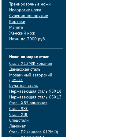
Тренировочные ножи
Недорогие ножи
Сувенирное оружие
Кортики
Мачете
Женский нож
Ножи до 3000 руб.
Ножи по марке стали
Сталь Х12МФ кованая
Дамасская сталь
Мозаичный авторский
дамаск
Булатная сталь
Нержавеющая сталь 95Х18
Нержавеющая сталь 65Х13
Сталь ХВ5 алмазная
Сталь 9ХС
Сталь ХВГ
Спецстали
Ламинат
Сталь D2 (аналог Х12МФ)