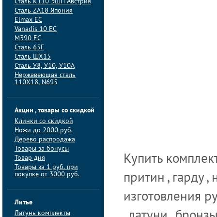
Сталь K110 ЭШП Австрия
Сталь ZA18 Япония
Elmax ЕС
Vanadis 10 ЕС
M390 ЕС
Сталь 65Г
Сталь ШХ15
Сталь У8, У10, У10А
Нержавеющая сталь
110Х18, N695
Акции , товары со скидкой
Клинки со скидкой
Ножи до 2000 руб.
Дерево распродажа
Товары за бонусы
Купить комплек
Товар дня
Товары за 1 руб. при
покупке от 3000 руб.
притин , гарду ,
изготовления ру
Литье
Латунь комплекты
, латуни , бронзы