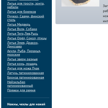
Литье для трости, зонта,
Заг
мебели
раб
Литье для брелков
нож
Пуукко, Саами, финский
стиль
ин
Литье Медведь
Литье Волк, Собаки
Литье Тигр,Лев,Рысь
Литье Орёл, Сокол, птицы
Литье Змея, Дракон,
Динозавр
Акула, Рыба, Пиранья,
морские
Литье звери разные
Литье конь, лошадь
Литье для ножа Пчак
Латунь патинированная
Бронза патинированная
Нейзильбер
патинированный
Пряжки для ремня
Ножны, чехлы для ножей