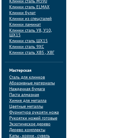
Клинки сталь M390
Клинки сталь ELMAX
Клинки булат
Клинки из спецсталей
Клинки ламинат
Клинки сталь У8, У10,
ШХ15
Клинки сталь ШХ15
Клинки сталь 9ХС
Клинки сталь ХВ5 , ХВГ
Мастерская
Сталь для клинков
Абразивные материалы
Наждачная бумага
Паста алмазная
Химия для металла
Цветные металлы
Фурнитура рукояти ножа
Рукоятки ножей готовые
Экзотическое дерево
Дерево комплекты
Капы , корни , сувель