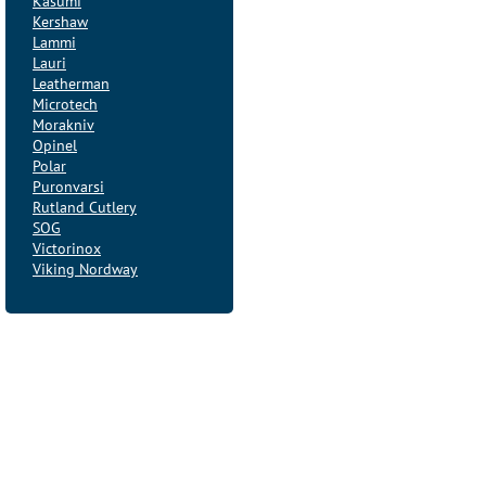
Kasumi
Kershaw
Lammi
Lauri
Leatherman
Microtech
Morakniv
Opinel
Polar
Puronvarsi
Rutland Cutlery
SOG
Victorinox
Viking Nordway