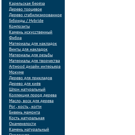
Карельская берёза
Дерево торцевое
Дерево стабилизированное
Гибриды / Hybride
Композиты
Камень искусственный
Фибра
Материалы для накладок
Винты для накладок
Материалы для резьбы
Материалы для творчества
Artwood дизайн интерьера
Мокуме
Дерево для прикладов
Дерево для киёв
Шпон натуральный
Коллекция пород дерева
Масло, воск для дерева
Рог , кость , когти
Бивень мамонта
Кость натуральная
Окаменелости
Камень натуральный