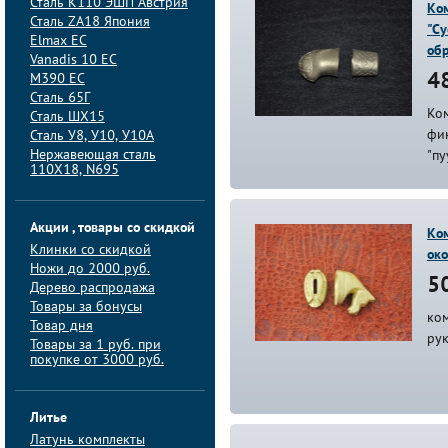
Сталь K110 ЭШП Австрия
Ком
Сталь ZA18 Япония
"Су
Elmax ЕС
об
Vanadis 10 ЕС
M390 ЕС
48
Сталь 65Г
Ком
Сталь ШХ15
фин
Сталь У8, У10, У10А
Нержавеющая сталь
"пу
110Х18, N695
Акции , товары со скидкой
Ком
Клинки со скидкой
око
Ножи до 2000 руб.
50
Дерево распродажа
Товары за бонусы
ком
Товар дня
ру
Товары за 1 руб. при
покупке от 3000 руб.
Литье
Латунь комплекты