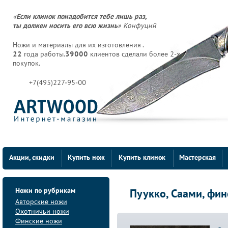
«
Если клинок понадобится тебе лишь раз,
ты должен носить его всю жизнь
» Конфуций
Ножи и материалы для их изготовления .
22
года работы.
39000
клиентов сделали более 2-х
покупок.
+7(495)227-95-00
Акции, скидки
Купить нож
Купить клинок
Мастерская
Ножи по рубрикам
Пуукко, Саами, фин
Авторские ножи
Охотничьи ножи
Финские ножи