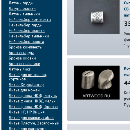
Латунь гарды
Око
Латунь оковки
СВ
Латунь тыльники
па
Нейзильбер комплекты
35
Нейзильбер гарды
Нейзильбер оковки
Упо
Нейзильбер тыльники
фин
Нейзильбер полоса
"пу
Бронза комплекты
Бронза гарды
Бронза оковки
Бронза тыльники
Ко
Латунь лист
ма
Литьё для кинжалов,
кортиков
44
Литье Хиршфангер
Литьё для ножен
Ком
Литье финка НКВД латунь
ру
Литье финка НКВД мельх
Пу
Литье финка НКВД бронза
Литье НР, НР Вишня
Литьё для шашки , сабли
Литье Пластун, Засапожный
Литьё для шампуров