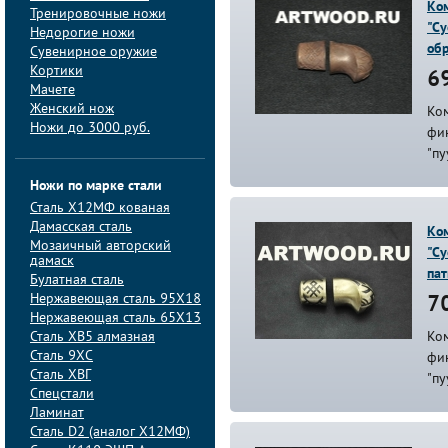
Ком
Тренировочные ножи
"Су
Недорогие ножи
об
Сувенирное оружие
Кортики
69
Мачете
Женский нож
Ком
Ножи до 3000 руб.
фин
"пу
Ножи по марке стали
Сталь Х12МФ кованая
Дамасская сталь
Ком
Мозаичный авторский
"Су
дамаск
па
Булатная сталь
Нержавеющая сталь 95Х18
70
Нержавеющая сталь 65Х13
Сталь ХВ5 алмазная
Ком
Сталь 9ХС
фин
Сталь ХВГ
"пу
Спецстали
Ламинат
Сталь D2 (аналог Х12МФ)