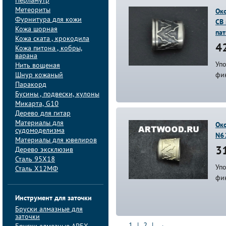
Перламутр
Метеориты
Ок
Фурнитура для кожи
СВ
Кожа шорная
па
Кожа ската , крокодила
42
Кожа питона , кобры,
варана
Упо
Нить вощеная
Шнур кожаный
фи
Паракорд
Бусины , подвески, кулоны
Микарта, G10
Дерево для гитар
Материалы для
Око
судомоделизма
N6
Материалы для ювелиров
Дерево эксклюзив
31
Сталь 95Х18
Упо
Сталь Х12МФ
фи
Инструмент для заточки
Бруски алмазные для
заточки
1
|
2
|
→