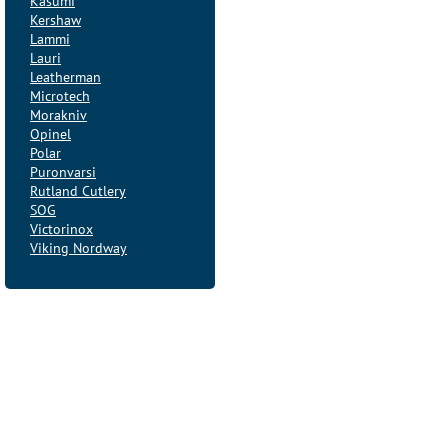
Kasumi
Kershaw
Lammi
Lauri
Leatherman
Microtech
Morakniv
Opinel
Polar
Puronvarsi
Rutland Cutlery
SOG
Victorinox
Viking Nordway