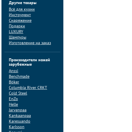
Другие товары
Всё для кухни
Инструмент
Снаряжение
Подарки
LUXURY
Шампуры
Изготовление на заказ
Производители ножей
зарубежные
Anssi
Benchmade
Böker
Columbia River CRKT
Cold Steel
EnZo
Helle
Jarvenpaa
Kankaanpaa
Karesuando
Karlsson