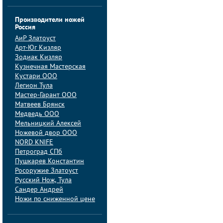
Производители ножей
Россия
АиP Златоуст
Арт-Юг Кизляр
Зодиак Кизляр
Кузнечная Мастерская
Кустари ООО
Легион Тула
Мастер-Гарант ООО
Матвеев Брянск
Медведь ООО
Мельницкий Алексей
Ножевой двор ООО
NORD KNIFE
Петроград СПб
Пушкарев Константин
Росоружие Златоуст
Русский Нож, Тула
Сандер Андрей
Ножи по сниженной цене