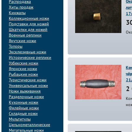
Око
Распродажа
Хиты продаж
лат
Кинжалы
17
Коллекционные ножи
30
Подставки для ножей
Шкатулки для ножей
Око
Военные реплики
Якутские ножи
Топоры
Эксклюзивные ножи
Исторические реплики
Узбекские ножи
Ком
Японские ножи
чёр
Рыбацкие ножи
Туристические ножи
21
Универсальные ножи
2 
Ножи выживания
Разделочные ножи
Ком
Кухонные ножи
но
Филейные ножи
Складные ножи
Мультитулы
Цельнометаллические
Метательные ножи