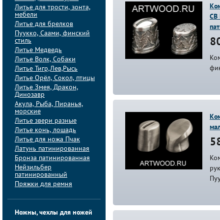
Ком
Литье для трости, зонта,
мебели
СВ
Литье для брелков
па
Пуукко, Саами, финский
стиль
80
Литье Медведь
Ком
Литье Волк, Собаки
фи
Литье Тигр,Лев,Рысь
Литье Орёл, Сокол, птицы
Литье Змея, Дракон,
Динозавр
Акула, Рыба, Пиранья,
морские
Ко
Литье звери разные
ма
Литье конь, лошадь
Литье для ножа Пчак
58
Латунь патинированная
Бронза патинированная
Ком
Нейзильбер
ру
патинированный
Пу
Пряжки для ремня
Ножны, чехлы для ножей