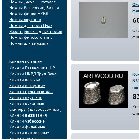
Ножны , чехлы : каталог
Ок
Ножны Разведчик, Вишня
фин
Ножны финка НКВД
Ножны якутские
60
Ножны для ножа Пчак
Око
Чехлы для складных ножей
фи
Ножны финского типа
Ножны для кинжала
Клинки по типам
Клинки Pазведчика, НP
Клинки НКВД Труд Вача
Ком
Клинки казачьи
N6
Клинки авторские
па
Клинки цельнометалл.
83
Клинки якутские
Клинки кухонные
Ком
Скинеры ( шкуросъемные )
фи
Клинки выживания
Клинки узбекские
Клинки филейные
Клинки кинжальные