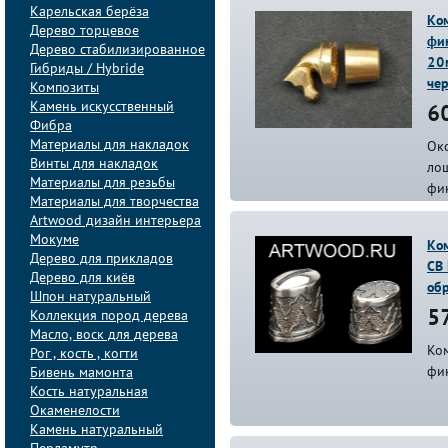
Карельская берёза
Ко
Дерево торцевое
фин
Дерево стабилизированное
20м
Гибриды / Hybride
че
Композиты
Камень искусственный
60
Фибра
Материалы для накладок
Ок
Винты для накладок
ло
Материалы для резьбы
фи
Материалы для творчества
Artwood дизайн интерьера
Мокуме
Ком
Дерево для прикладов
СВ
Дерево для киёв
об
Шпон натуральный
Коллекция пород дерева
57
Масло, воск для дерева
Ком
Рог , кость , когти
фи
Бивень мамонта
Кость натуральная
Окаменелости
Камень натуральный