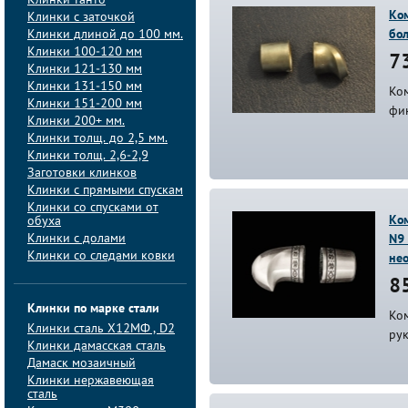
Клинки танто
Ком
Клинки с заточкой
Клинки длиной до 100 мм.
бо
Клинки 100-120 мм
73
Клинки 121-130 мм
Клинки 131-150 мм
Ком
Клинки 151-200 мм
фи
Клинки 200+ мм.
Клинки толщ. до 2,5 мм.
Клинки толщ. 2,6-2,9
Заготовки клинков
Клинки с прямыми спускам
Клинки со спусками от
Ком
обуха
Клинки с долами
N9 
Клинки со следами ковки
не
85
Клинки по марке стали
Ком
Клинки сталь Х12МФ , D2
ру
Клинки дамасская сталь
Дамаск мозаичный
Клинки нержавеющая
сталь