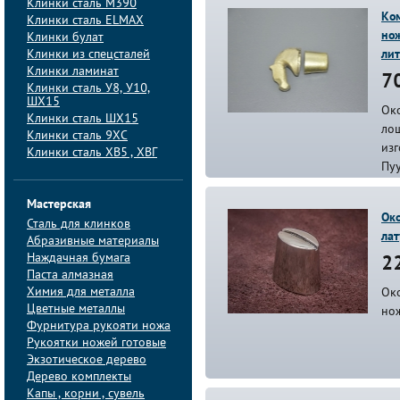
Клинки сталь M390
Ком
Клинки сталь ELMAX
нож
Клинки булат
Клинки из спецсталей
лит
Клинки ламинат
70
Клинки сталь У8, У10,
ШХ15
Ок
Клинки сталь ШХ15
ло
Клинки сталь 9ХС
из
Клинки сталь ХВ5 , ХВГ
Пуу
Мастерская
Око
Сталь для клинков
лат
Абразивные материалы
Наждачная бумага
22
Паста алмазная
Химия для металла
Око
Цветные металлы
но
Фурнитура рукояти ножа
Рукоятки ножей готовые
Экзотическое дерево
Дерево комплекты
Капы , корни , сувель