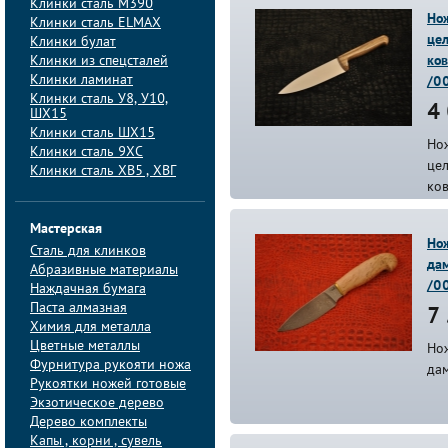
Клинки сталь M390
Но
Клинки сталь ELMAX
цел
Клинки булат
Клинки из спецсталей
ков
Клинки ламинат
/0
Клинки сталь У8, У10,
4 
ШХ15
Клинки сталь ШХ15
Но
Клинки сталь 9ХС
цел
Клинки сталь ХВ5 , ХВГ
ко
Мастерская
Нож
Сталь для клинков
дам
Абразивные материалы
/0
Наждачная бумага
Паста алмазная
7 
Химия для металла
Цветные металлы
Но
Фурнитура рукояти ножа
дам
Рукоятки ножей готовые
Экзотическое дерево
Дерево комплекты
Капы , корни , сувель