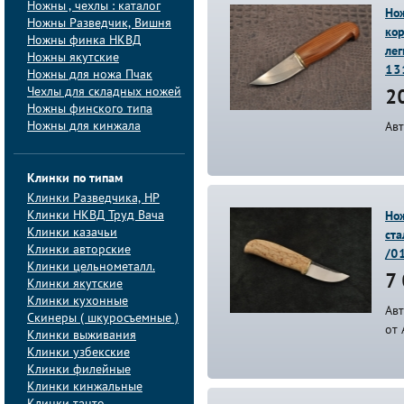
Ножны , чехлы : каталог
Нож
Ножны Разведчик, Вишня
ко
Ножны финка НКВД
лег
Ножны якутские
13
Ножны для ножа Пчак
Чехлы для складных ножей
20
Ножны финского типа
Ножны для кинжала
Авт
Клинки по типам
Клинки Pазведчика, НP
Клинки НКВД Труд Вача
Нож
Клинки казачьи
ст
Клинки авторские
/0
Клинки цельнометалл.
7 
Клинки якутские
Клинки кухонные
Ав
Скинеры ( шкуросъемные )
от
Клинки выживания
Клинки узбекские
Клинки филейные
Клинки кинжальные