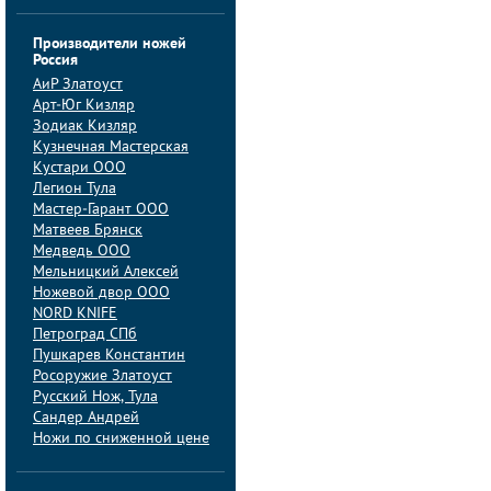
Производители ножей
Россия
АиP Златоуст
Арт-Юг Кизляр
Зодиак Кизляр
Кузнечная Мастерская
Кустари ООО
Легион Тула
Мастер-Гарант ООО
Матвеев Брянск
Медведь ООО
Мельницкий Алексей
Ножевой двор ООО
NORD KNIFE
Петроград СПб
Пушкарев Константин
Росоружие Златоуст
Русский Нож, Тула
Сандер Андрей
Ножи по сниженной цене