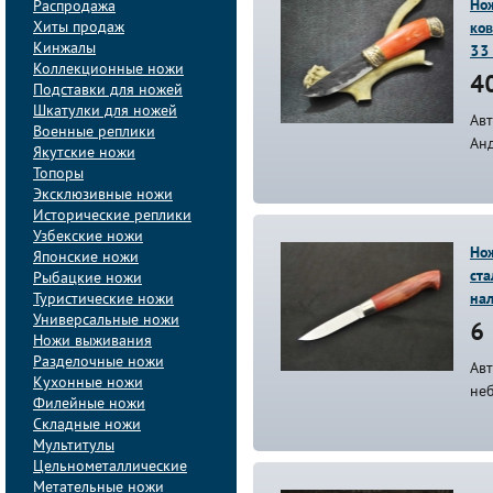
Нож
Распродажа
Хиты продаж
ко
Кинжалы
33
Коллекционные ножи
40
Подставки для ножей
Шкатулки для ножей
Авт
Военные реплики
Ан
Якутские ножи
Топоры
Эксклюзивные ножи
Исторические реплики
Узбекские ножи
Нож
Японские ножи
ст
Рыбацкие ножи
Туристические ножи
на
Универсальные ножи
6 
Ножи выживания
Разделочные ножи
Ав
Кухонные ножи
не
Филейные ножи
Складные ножи
Мультитулы
Цельнометаллические
Метательные ножи