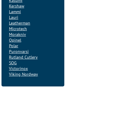
Kasumi
Kershaw
Lammi
Lauri
Leatherman
Microtech
Morakniv
Opinel
Polar
Puronvarsi
Rutland Cutlery
SOG
Victorinox
Viking Nordway