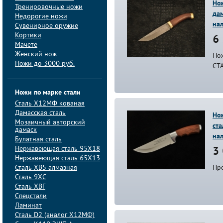
Нож
Тренировочные ножи
дам
Недорогие ножи
на
Сувенирное оружие
Кортики
6 
Мачете
Женский нож
Но
Ножи до 3000 руб.
СТ
Ножи по марке стали
Сталь Х12МФ кованая
Дамасская сталь
Нож
Мозаичный авторский
ста
дамаск
на
Булатная сталь
Нержавеющая сталь 95Х18
3 
Нержавеющая сталь 65Х13
Сталь ХВ5 алмазная
Пр
Сталь 9ХС
Сталь ХВГ
Спецстали
Ламинат
Сталь D2 (аналог Х12МФ)