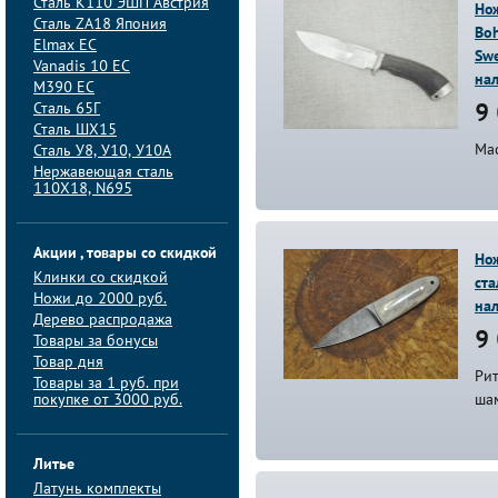
Сталь K110 ЭШП Австрия
Нож
Сталь ZA18 Япония
Boh
Elmax ЕС
Swe
Vanadis 10 ЕС
на
M390 ЕС
Сталь 65Г
9 
Сталь ШХ15
Ма
Сталь У8, У10, У10А
Нержавеющая сталь
110Х18, N695
Акции , товары со скидкой
Но
Клинки со скидкой
ста
Ножи до 2000 руб.
на
Дерево распродажа
9 
Товары за бонусы
Товар дня
Ри
Товары за 1 руб. при
покупке от 3000 руб.
ша
Литье
Латунь комплекты