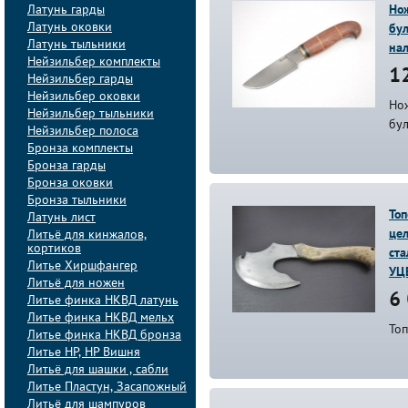
Латунь гарды
Нож
Латунь оковки
бул
Латунь тыльники
на
Нейзильбер комплекты
12
Нейзильбер гарды
Нейзильбер оковки
Нож
Нейзильбер тыльники
бул
Нейзильбер полоса
Бронза комплекты
Бронза гарды
Бронза оковки
Бронза тыльники
Топ
Латунь лист
цел
Литьё для кинжалов,
кортиков
ста
Литье Хиршфангер
УЦ
Литьё для ножен
6 
Литье финка НКВД латунь
Литье финка НКВД мельх
Топ
Литье финка НКВД бронза
Литье НР, НР Вишня
Литьё для шашки , сабли
Литье Пластун, Засапожный
Литьё для шампуров