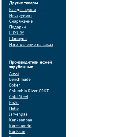
Другие товары
Всё для кухни
Инструмент
Снаряжение
Подарки
LUXURY
Шампуры
Изготовление на заказ
Производители ножей
зарубежные
Anssi
Benchmade
Böker
Columbia River CRKT
Cold Steel
EnZo
Helle
Jarvenpaa
Kankaanpaa
Karesuando
Karlsson