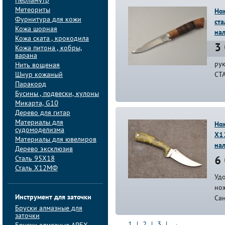
Перламутр
Метеориты
Но
Фурнитура для кожи
ста
Кожа шорная
на
Кожа ската , крокодила
3 
Кожа питона , кобры,
варана
ру
Нить вощеная
Шнур кожаный
СТ
Паракорд
Бусины , подвески, кулоны
Микарта, G10
Дерево для гитар
Материалы для
Нож
судомоделизма
Х1
Материалы для ювелиров
на
Дерево эксклюзив
Сталь 95Х18
6 
Сталь Х12МФ
Уд
нож
Инструмент для заточки
Са
Бруски алмазные для
заточки
1
|
2
|
3
|
→