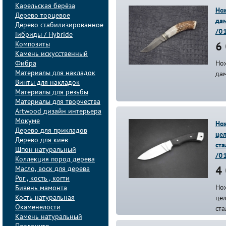
Карельская берёза
Но
Дерево торцевое
дам
Дерево стабилизированное
/0
Гибриды / Hybride
Композиты
6 
Камень искусственный
Фибра
Но
Материалы для накладок
дам
Винты для накладок
Материалы для резьбы
Материалы для творчества
Artwood дизайн интерьера
Мокуме
Нож
Дерево для прикладов
цел
Дерево для киёв
ста
Шпон натуральный
/0
Коллекция пород дерева
Масло, воск для дерева
4 
Рог , кость , когти
Нож
Бивень мамонта
Кость натуральная
цел
Окаменелости
ст
Камень натуральный