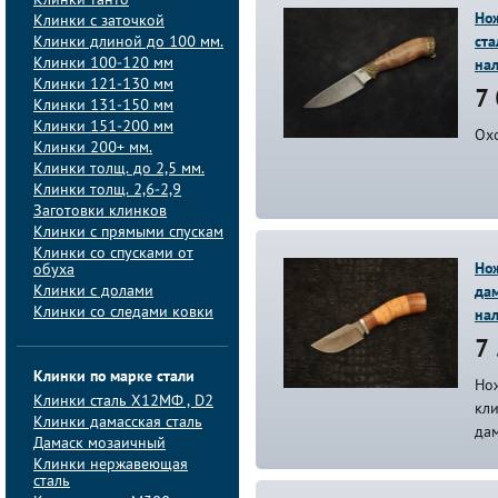
Клинки танто
Нож
Клинки с заточкой
Клинки длиной до 100 мм.
ста
Клинки 100-120 мм
на
Клинки 121-130 мм
7 
Клинки 131-150 мм
Клинки 151-200 мм
Ох
Клинки 200+ мм.
Клинки толщ. до 2,5 мм.
Клинки толщ. 2,6-2,9
Заготовки клинков
Клинки с прямыми спускам
Клинки со спусками от
Нож
обуха
Клинки с долами
да
Клинки со следами ковки
на
7 
Клинки по марке стали
Но
Клинки сталь Х12МФ , D2
кл
Клинки дамасская сталь
да
Дамаск мозаичный
Клинки нержавеющая
сталь