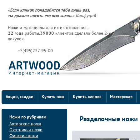
«
Если клинок понадобится тебе лишь раз,
ты должен носить его всю жизнь
» Конфуций
Ножи и материалы для их изготовления .
22
года работы.
39000
клиентов сделали более 2-х
покупок.
+7(495)227-95-00
Акции, скидки
Купить нож
Купить клинок
Мастерская
Ножи по рубрикам
Разделочные ножи
Авторские ножи
Охотничьи ножи
Финские ножи