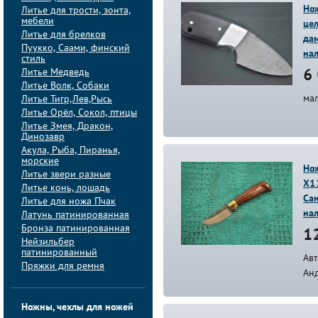
Нож
Литье для трости, зонта,
мебели
цел
Литье для брелков
дам
Пуукко, Саами, финский
на
стиль
Литье Медведь
6 
Литье Волк, Собаки
ма
Литье Тигр,Лев,Рысь
Литье Орёл, Сокол, птицы
Литье Змея, Дракон,
Динозавр
Акула, Рыба, Пиранья,
морские
Нож
Литье звери разные
Х1
Литье конь, лошадь
Сан
Литье для ножа Пчак
на
Латунь патинированная
Бронза патинированная
12
Нейзильбер
патинированный
Ав
Пряжки для ремня
Ан
Ножны, чехлы для ножей