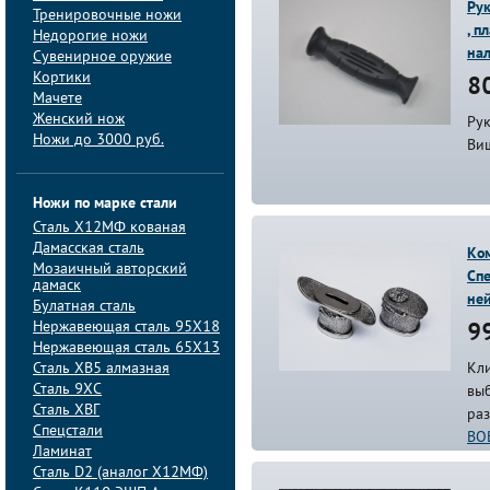
Ру
Тренировочные ножи
, п
Недорогие ножи
на
Сувенирное оружие
Кортики
80
Мачете
Женский нож
Ру
Ножи до 3000 руб.
Ви
Ножи по марке стали
Сталь Х12МФ кованая
Дамасская сталь
Ко
Мозаичный авторский
Спе
дамаск
не
Булатная сталь
Нержавеющая сталь 95Х18
99
Нержавеющая сталь 65Х13
Сталь ХВ5 алмазная
Кли
Сталь 9ХС
вы
Сталь ХВГ
ра
Спецстали
ВО
Ламинат
Сталь D2 (аналог Х12МФ)