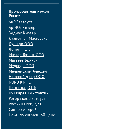
Производители ножей
Россия
АиP Златоуст
Арт-Юг Кизляр
Зодиак Кизляр
Кузнечная Мастерская
Кустари ООО
Легион Тула
Мастер-Гарант ООО
Матвеев Брянск
Медведь ООО
Мельницкий Алексей
Ножевой двор ООО
NORD KNIFE
Петроград СПб
Пушкарев Константин
Росоружие Златоуст
Русский Нож, Тула
Сандер Андрей
Ножи по сниженной цене