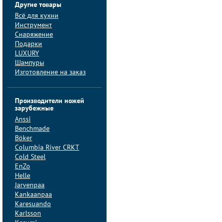
Другие товары
Всё для кухни
Инструмент
Снаряжение
Подарки
LUXURY
Шампуры
Изготовление на заказ
Производители ножей
зарубежные
Anssi
Benchmade
Böker
Columbia River CRKT
Cold Steel
EnZo
Helle
Jarvenpaa
Kankaanpaa
Karesuando
Karlsson