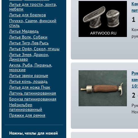
Ко
Литье для трости, зонта,
мебели
па
Литье для брелков
1 
Пуукко, Саами, финский
стиль
Ком
Литье Медведь
ру
Литье Волк, Собаки
Литье Тигр,Лев,Рысь
Литье Орёл, Сокол, птицы
Литье Змея, Дракон,
Динозавр
Акула, Рыба, Пиранья,
морские
Рук
Литье звери разные
ком
Литье конь, лошадь
10
Литье для ножа Пчак
Латунь патинированная
2 
Бронза патинированная
Нейзильбер
Рук
патинированный
Но
Пряжки для ремня
Ножны, чехлы для ножей