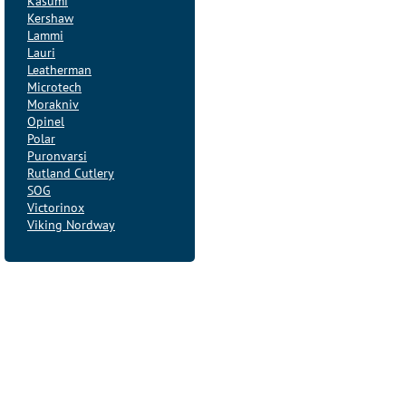
Kasumi
Kershaw
Lammi
Lauri
Leatherman
Microtech
Morakniv
Opinel
Polar
Puronvarsi
Rutland Cutlery
SOG
Victorinox
Viking Nordway