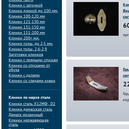
Клинки танто
Ко
Клинки с заточкой
Клинки длиной до 100 мм.
Виш
Клинки 100-120 мм
со
Клинки 121-130 мм
60
Клинки 131-150 мм
Клинки 151-200 мм
пат
Клинки 200+ мм.
Клинки толщ. до 2,5 мм.
Клинки толщ. 2,6-2,9
Заготовки клинков
Клинки с прямыми спускам
Клинки со спусками от
Гар
обуха
Клинки с долами
ла
Клинки со следами ковки
22
Гар
Клинки по марке стали
кор
Клинки сталь Х12МФ , D2
Клинки дамасская сталь
Дамаск мозаичный
Клинки нержавеющая
сталь