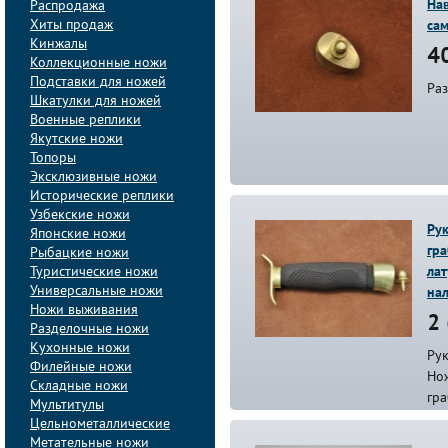
Нав
Распродажа
Хиты продаж
сам
Кинжалы
40
Коллекционные ножи
Подставки для ножей
Ра
Шкатулки для ножей
Военные реплики
Якутские ножи
Топоры
Эксклюзивные ножи
Исторические реплики
Узбекские ножи
Рук
Японские ножи
гра
Рыбацкие ножи
Туристические ножи
ла
Универсальные ножи
на
Ножи выживания
2 
Разделочные ножи
Кухонные ножи
Рук
Филейные ножи
Но
Складные ножи
гра
Мультитулы
Цельнометаллические
Метательные ножи