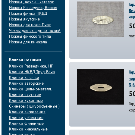
Ножны , чехлы : каталог
Гар
Ножны Разведчик, Вишня
Виш
Ножны финка НКВД
чер
Ножны якутские
Ножны для ножа Пчак
50
Чехлы для складных ножей
пат
Ножны финского типа
Ножны для кинжала
Клинки по типам
Клинки Pазведчика, НP
Клинки НКВД Труд Вача
Гар
Клинки казачьи
чер
Клинки авторские
3,
Клинки цельнометалл.
50
Клинки якутские
Клинки кухонные
Гар
Скинеры ( шкуросъемные )
кор
Клинки выживания
Клинки узбекские
Клинки филейные
Клинки кинжальные