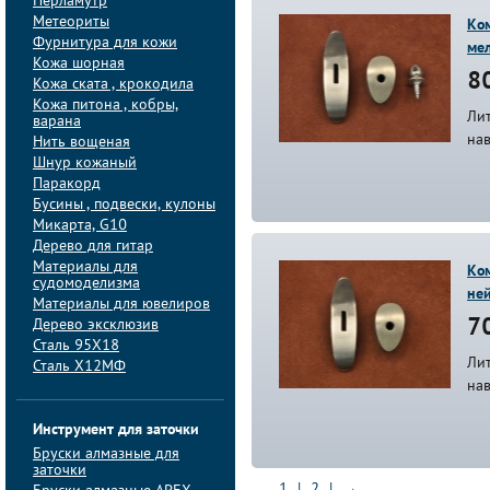
Перламутр
Метеориты
Ком
Фурнитура для кожи
ме
Кожа шорная
80
Кожа ската , крокодила
Кожа питона , кобры,
Лит
варана
нав
Нить вощеная
Шнур кожаный
Паракорд
Бусины , подвески, кулоны
Микарта, G10
Дерево для гитар
Материалы для
Ком
судомоделизма
не
Материалы для ювелиров
Дерево эксклюзив
70
Сталь 95Х18
Лит
Сталь Х12МФ
на
Инструмент для заточки
Бруски алмазные для
заточки
1
|
2
|
→