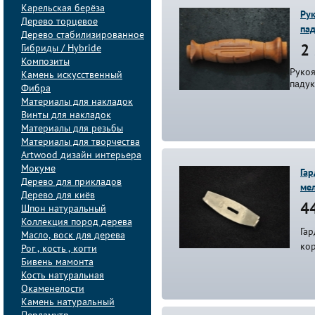
Карельская берёза
Ру
Дерево торцевое
па
Дерево стабилизированное
Гибриды / Hybride
2 
Композиты
Руко
Камень искусственный
падук
Фибра
Материалы для накладок
Винты для накладок
Материалы для резьбы
Материалы для творчества
Artwood дизайн интерьера
Мокуме
Гар
Дерево для прикладов
ме
Дерево для киёв
44
Шпон натуральный
Коллекция пород дерева
Гар
Масло, воск для дерева
кор
Рог , кость , когти
Бивень мамонта
Кость натуральная
Окаменелости
Камень натуральный