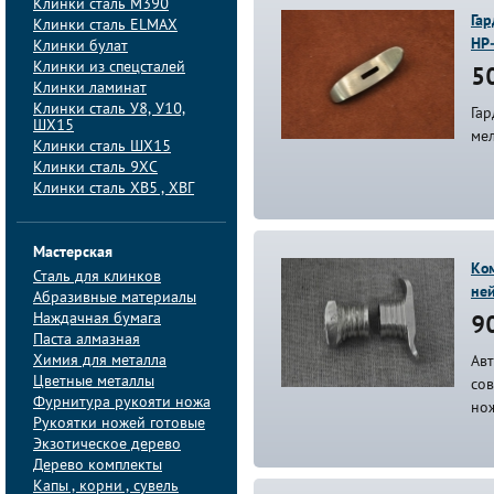
Клинки сталь M390
Гар
Клинки сталь ELMAX
НР
Клинки булат
Клинки из спецсталей
50
Клинки ламинат
Клинки сталь У8, У10,
Гар
ШХ15
мел
Клинки сталь ШХ15
Клинки сталь 9ХС
Клинки сталь ХВ5 , ХВГ
Мастерская
Ком
Сталь для клинков
не
Абразивные материалы
Наждачная бумага
90
Паста алмазная
Химия для металла
Авт
Цветные металлы
со
Фурнитура рукояти ножа
но
Рукоятки ножей готовые
Экзотическое дерево
Дерево комплекты
Капы , корни , сувель