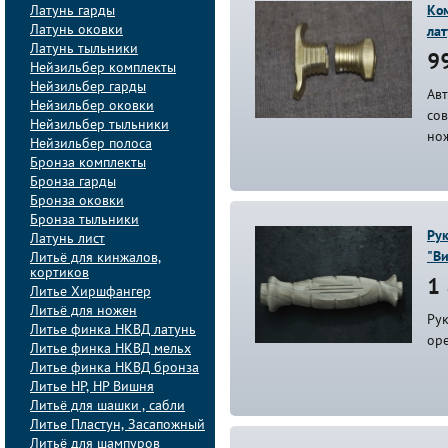
Латунь гарды
Ком
Латунь оковки
ла
Латунь тыльники
99
Нейзильбер комплекты
Нейзильбер гарды
Авт
Нейзильбер оковки
со
Нейзильбер тыльники
но
Нейзильбер полоса
Бронза комплекты
Бронза гарды
Бронза оковки
Бронза тыльники
Ру
Латунь лист
"Ви
Литьё для кинжалов,
кортиков
1 
Литье Хиршфангер
Литьё для ножен
Ру
Литье финка НКВД латунь
ор
Литье финка НКВД мельх
Литье финка НКВД бронза
Литье НР, НР Вишня
Литьё для шашки , сабли
Литье Пластун, Засапожный
Литьё для шампуров