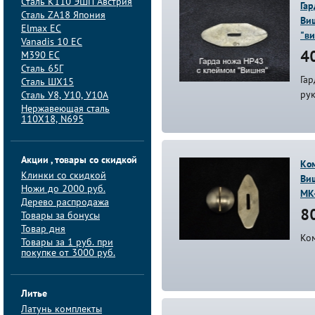
Сталь K110 ЭШП Австрия
Гар
Сталь ZA18 Япония
Ви
Elmax ЕС
"ви
Vanadis 10 ЕС
M390 ЕС
40
Сталь 65Г
Гар
Сталь ШХ15
ру
Сталь У8, У10, У10А
Нержавеющая сталь
110Х18, N695
Акции , товары со скидкой
Ко
Клинки со скидкой
Виш
Ножи до 2000 руб.
MK
Дерево распродажа
80
Товары за бонусы
Товар дня
Ко
Товары за 1 руб. при
покупке от 3000 руб.
Литье
Латунь комплекты