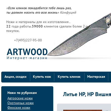
«
Если клинок понадобится тебе лишь раз,
ты должен носить его всю жизнь
» Конфуций
Ножи и материалы для их изготовления .
22
года работы.
39000
клиентов сделали более 2-х
покупок.
+7(495)227-95-00
Акции, скидки
Купить нож
Купить клинок
Мастерская
Ножи по рубрикам
Литье НР, НР Вишн
Авторские ножи
Охотничьи ножи
Финские ножи