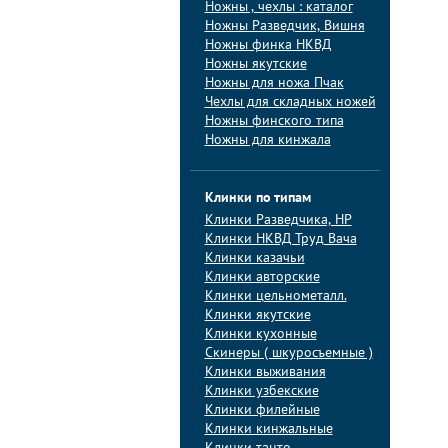
Ножны , чехлы : каталог
Ножны Разведчик, Вишня
Ножны финка НКВД
Ножны якутские
Ножны для ножа Пчак
Чехлы для складных ножей
Ножны финского типа
Ножны для кинжала
Клинки по типам
Клинки Pазведчика, НP
Клинки НКВД Труд Вача
Клинки казачьи
Клинки авторские
Клинки цельнометалл.
Клинки якутские
Клинки кухонные
Скинеры ( шкуросъемные )
Клинки выживания
Клинки узбекские
Клинки филейные
Клинки кинжальные