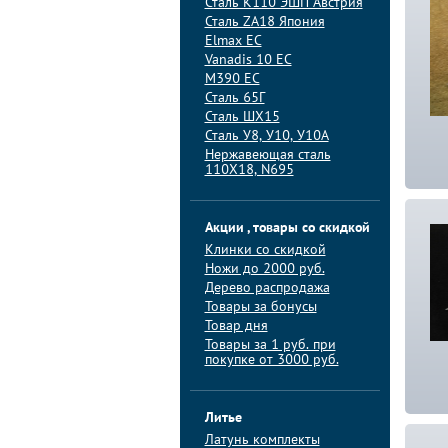
Сталь K110 ЭШП Австрия
Сталь ZA18 Япония
Elmax ЕС
Vanadis 10 ЕС
M390 ЕС
Сталь 65Г
Сталь ШХ15
Сталь У8, У10, У10А
Нержавеющая сталь
110Х18, N695
Акции , товары со скидкой
Клинки со скидкой
Ножи до 2000 руб.
Дерево распродажа
Товары за бонусы
Товар дня
Товары за 1 руб. при
покупке от 3000 руб.
Литье
Латунь комплекты