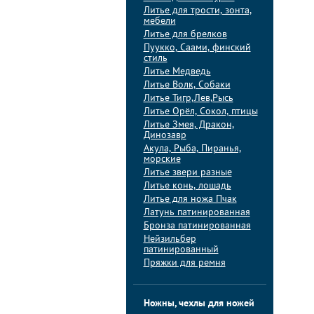
Литье для трости, зонта,
мебели
Литье для брелков
Пуукко, Саами, финский
стиль
Литье Медведь
Литье Волк, Собаки
Литье Тигр,Лев,Рысь
Литье Орёл, Сокол, птицы
Литье Змея, Дракон,
Динозавр
Акула, Рыба, Пиранья,
морские
Литье звери разные
Литье конь, лошадь
Литье для ножа Пчак
Латунь патинированная
Бронза патинированная
Нейзильбер
патинированный
Пряжки для ремня
Ножны, чехлы для ножей