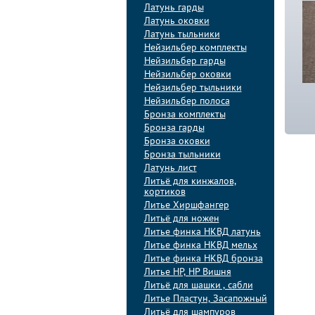
Латунь гарды
Латунь оковки
Латунь тыльники
Нейзильбер комплекты
Нейзильбер гарды
Нейзильбер оковки
Нейзильбер тыльники
Нейзильбер полоса
Бронза комплекты
Бронза гарды
Бронза оковки
Бронза тыльники
Латунь лист
Литьё для кинжалов,
кортиков
Литье Хиршфангер
Литьё для ножен
Литье финка НКВД латунь
Литье финка НКВД мельх
Литье финка НКВД бронза
Литье НР, НР Вишня
Литьё для шашки , сабли
Литье Пластун, Засапожный
Литьё для шампуров