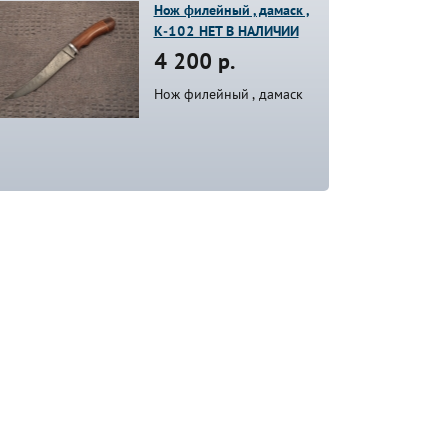
Нож филейный , дамаск ,
К-102 НЕТ В НАЛИЧИИ
4 200 р.
Нож филейный , дамаск