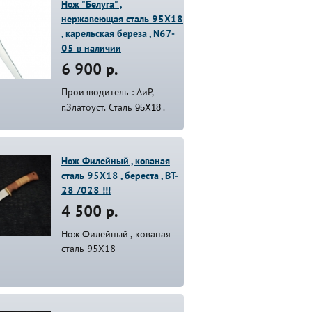
Нож "Белуга" ,
нержавеющая сталь 95Х18
, карельская береза , N67-
05 в наличии
6 900 р.
Производитель : АиР,
95Х18
г.Златоуст. Сталь
.
Нож Филейный , кованая
сталь 95Х18 , береста , BT-
28 /028 !!!
4 500 р.
Нож Филейный , кованая
сталь 95Х18