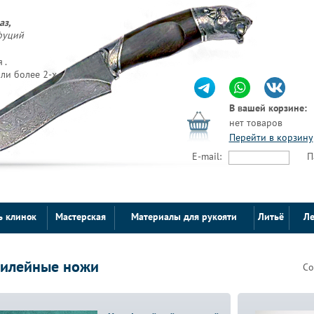
аз,
фуций
 .
ли более 2-х
В вашей корзине:
нет товаров
Перейти в корзину
E-mail:
П
ь клинок
Мастерская
Материалы для рукояти
Литьё
Ле
илейные ножи
Со