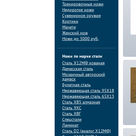
Тренировочные ножи
Недорогие ножи
Сувенирное оружие
Кортики
Мачете
Женский нож
Ножи до 3000 руб.
Ножи по марке стали
Сталь Х12МФ кованая
Дамасская сталь
Мозаичный авторский
дамаск
Булатная сталь
Нержавеющая сталь 95Х18
Нержавеющая сталь 65Х13
Сталь ХВ5 алмазная
Сталь 9ХС
Сталь ХВГ
Спецстали
Ламинат
Сталь D2 (аналог Х12МФ)