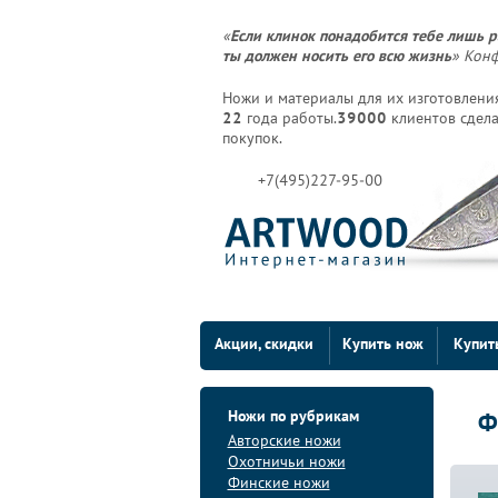
«
Если клинок понадобится тебе лишь р
ты должен носить его всю жизнь
» Кон
Ножи и материалы для их изготовления
22
года работы.
39000
клиентов сдела
покупок.
+7(495)227-95-00
Акции, скидки
Купить нож
Купит
Ножи по рубрикам
Ф
Авторские ножи
Охотничьи ножи
Финские ножи