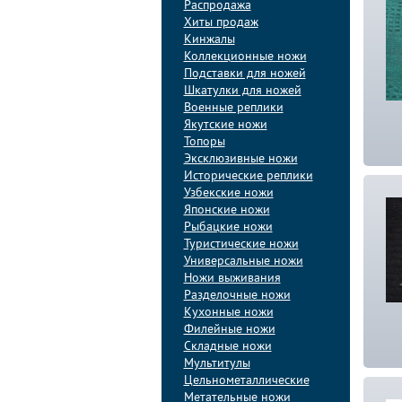
Распродажа
Хиты продаж
Кинжалы
Коллекционные ножи
Подставки для ножей
Шкатулки для ножей
Военные реплики
Якутские ножи
Топоры
Эксклюзивные ножи
Исторические реплики
Узбекские ножи
Японские ножи
Рыбацкие ножи
Туристические ножи
Универсальные ножи
Ножи выживания
Разделочные ножи
Кухонные ножи
Филейные ножи
Складные ножи
Мультитулы
Цельнометаллические
Метательные ножи