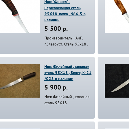
Нож "Фишка" ,
нержавеющая сталь
95Х18, кожа , N66-5 в
наличии
5 500 р.
Производитель : АиР,
г.Златоуст. Сталь 95х18 .
Нож Филейный , кованая
сталь 95Х18 , Венге, К-21
/028 в наличии
5 900 р.
Нож Филейный , кованая
сталь 95Х18