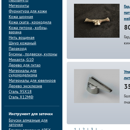
Перламутр
Метеориты
Гар
Фурнитура для кожи
па
Кожа шорная
не
Кожа ската , крокодила
80
Кожа питона , кобры,
варана
Гар
Нить вощеная
Шнур кожаный
ки
Паракорд
Бусины , подвески, кулоны
Микарта, G10
Дерево для гитар
Материалы для
Упо
судомоделизма
лит
Материалы для ювелиров
Дерево эксклюзив
35
Сталь 95Х18
Гюл
Сталь Х12МФ
пча
Инструмент для заточки
Бруски алмазные для
заточки
1
|
2
|
3
|
→