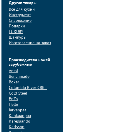
Другие товары
Всё для кухни
Инструмент
Снаряжение
Подарки
LUXURY
Шампуры
Изготовление на заказ
Производители ножей
зарубежные
Anssi
Benchmade
Böker
Columbia River CRKT
Cold Steel
EnZo
Helle
Jarvenpaa
Kankaanpaa
Karesuando
Karlsson