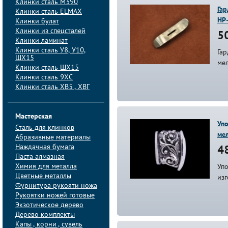
Клинки сталь M390
Гар
Клинки сталь ELMAX
НР
Клинки булат
Клинки из спецсталей
50
Клинки ламинат
Клинки сталь У8, У10,
Гар
ШХ15
мел
Клинки сталь ШХ15
Клинки сталь 9ХС
Клинки сталь ХВ5 , ХВГ
Мастерская
Упо
Сталь для клинков
ме
Абразивные материалы
Наждачная бумага
48
Паста алмазная
Химия для металла
Упо
Цветные металлы
из
Фурнитура рукояти ножа
Рукоятки ножей готовые
Экзотическое дерево
Дерево комплекты
Капы , корни , сувель