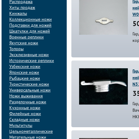
Гар
Распродажа
Хиты продаж
ней
Кинжалы
W0
Коллекционные ножи
50
Подставки для ножей
Шкатулки для ножей
Гар
Военные реплики
ко
Якутские ножи
Топоры
Эксклюзивные ножи
Исторические реплики
Узбекские ножи
Гар
Японские ножи
ней
Рыбацкие ножи
Туристические ножи
N3
Универсальные ножи
35
Ножи выживания
Разделочные ножи
Гар
Кухонные ножи
Ва
Филейные ножи
НК
Складные ножи
Мультитулы
Цельнометаллические
Метательные ножи