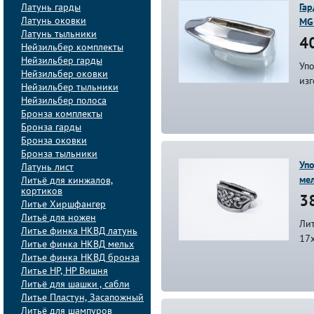
Латунь гарды
Гар
Латунь оковки
MG
Латунь тыльники
40
Нейзильбер комплекты
Нейзильбер гарды
Упо
Нейзильбер оковки
из
Нейзильбер тыльники
Нейзильбер полоса
Бронза комплекты
Бронза гарды
Бронза оковки
Бронза тыльники
Упо
Латунь лист
ме
Литьё для кинжалов,
кортиков
38
Литье Хиршфангер
Литьё для ножен
Лит
Литье финка НКВД латунь
17
Литье финка НКВД мельх
Литье финка НКВД бронза
Литье НР, НР Вишня
Литьё для шашки , сабли
Литье Пластун, Засапожный
Литьё для шампуров