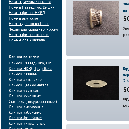
Ножны , чехлы : каталог
Упо
Ножны Разведчик, Вишня
па
Ножны финка НКВД
Ножны якутские
50
Ножны для ножа Пчак
Упо
Чехлы для складных ножей
ру
Ножны финского типа
Ножны для кинжала
Клинки по типам
Клинки Pазведчика, НP
Клинки НКВД Труд Вача
Гар
Клинки казачьи
чер
Клинки авторские
3,
Клинки цельнометалл.
50
Клинки якутские
Клинки кухонные
Гар
Скинеры ( шкуросъемные )
кор
Клинки выживания
Клинки узбекские
Клинки филейные
Клинки кинжальные