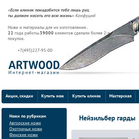
«
Если клинок понадобится тебе лишь раз,
ты должен носить его всю жизнь
» Конфуций
Ножи и материалы для их изготовления .
22
года работы.
39000
клиентов сделали более 2-х
покупок.
+7(495)227-95-00
Акции, скидки
Купить нож
Купить клинок
Мастерская
Ножи по рубрикам
Нейзильбер гарды
Авторские ножи
Охотничьи ножи
Финские ножи