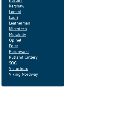
Kasumi
Kershaw
Lammi
Lauri
Leatherman
Microtech
Morakniv
Opinel
Polar
Puronvarsi
Rutland Cutlery
SOG
Victorinox
Viking Nordway