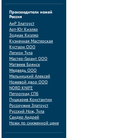
Производители ножей
Россия
АиP Златоуст
Арт-Юг Кизляр
Зодиак Кизляр
Кузнечная Мастерская
Кустари ООО
Легион Тула
Мастер-Гарант ООО
Матвеев Брянск
Медведь ООО
Мельницкий Алексей
Ножевой двор ООО
NORD KNIFE
Петроград СПб
Пушкарев Константин
Росоружие Златоуст
Русский Нож, Тула
Сандер Андрей
Ножи по сниженной цене