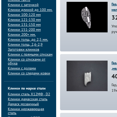
Клинки танто
Гар
Клинки с заточкой
Клинки длиной до 100 мм.
ме
Клинки 100-120 мм
32
Клинки 121-130 мм
Клинки 131-150 мм
Упо
Клинки 151-200 мм
ру
Клинки 200+ мм.
Клинки толщ. до 2,5 мм.
Клинки толщ. 2,6-2,9
Заготовки клинков
Клинки с прямыми спускам
Клинки со спусками от
Гар
обуха
Клинки с долами
,ме
Клинки со следами ковки
40
Гар
Клинки по марке стали
19
Клинки сталь Х12МФ , D2
Клинки дамасская сталь
Дамаск мозаичный
Клинки нержавеющая
сталь