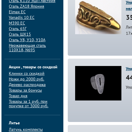
Сталь K110 ЭШП Австрия
Упо
Сталь ZA18 Япония
мел
Elmax ЕС
35
Vanadis 10 ЕС
M390 ЕС
Лит
Сталь 65Г
17
Сталь ШХ15
Сталь У8, У10, У10А
Нержавеющая сталь
110Х18, N695
Акции , товары со скидкой
Упо
Клинки со скидкой
44
Ножи до 2000 руб.
Дерево распродажа
Упо
Товары за бонусы
Товар дня
Товары за 1 руб. при
покупке от 3000 руб.
Литье
Латунь комплекты