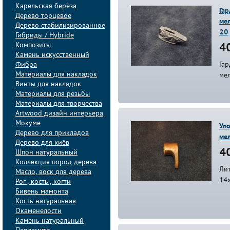
Карельская берёза
Гар
Дерево торцевое
мел
Дерево стабилизированное
20
Гибриды / Hybride
Композиты
40
Камень искусственный
Фибра
Гар
Материалы для накладок
ме
Винты для накладок
Материалы для резьбы
Материалы для творчества
Artwood дизайн интерьера
Мокуме
Упо
Дерево для прикладов
ме
Дерево для киёв
40
Шпон натуральный
Коллекция пород дерева
Лит
Масло, воск для дерева
14
Рог , кость , когти
Бивень мамонта
Кость натуральная
Окаменелости
Камень натуральный