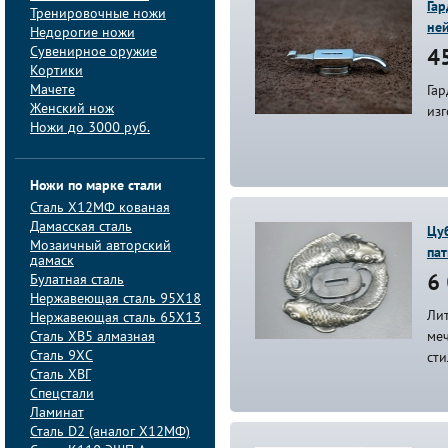
Гар
Тренировочные ножи
не
Недорогие ножи
Сувенирное оружие
45
Кортики
Мачете
Гар
Женский нож
из
Ножи до 3000 руб.
Ножи по марке стали
Сталь Х12МФ кованая
Дамасская сталь
Цуб
Мозаичный авторский
па
дамаск
Булатная сталь
6 
Нержавеющая сталь 95Х18
Лит
Нержавеющая сталь 65Х13
Сталь ХВ5 алмазная
меч
Сталь 9ХС
сти
Сталь ХВГ
Спецстали
Ламинат
Сталь D2 (аналог Х12МФ)