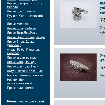
Гюл
Литье для трости, зонта,
мебели
узб
Литье для брелков
ме
Пуукко, Саами, финский
стиль
76
Литье Медведь
Уп
Литье Волк, Собаки
узб
Литье Тигр,Лев,Рысь
Литье Орёл, Сокол, птицы
Литье Змея, Дракон,
Динозавр
Акула, Рыба, Пиранья,
морские
Упо
Литье звери разные
47
Литье конь, лошадь
Литье для ножа Пчак
35
Латунь патинированная
Бронза патинированная
Ли
Нейзильбер
патинированный
Пряжки для ремня
Ножны, чехлы для ножей