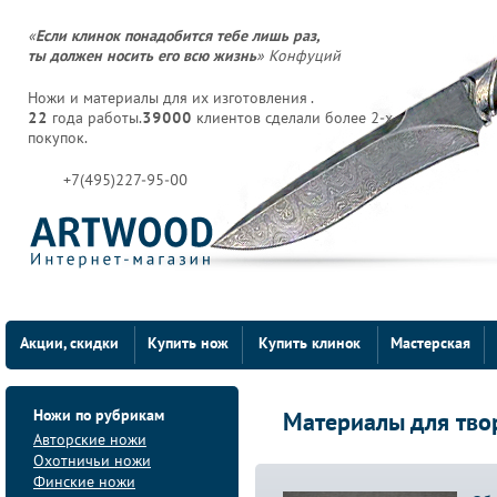
«
Если клинок понадобится тебе лишь раз,
ты должен носить его всю жизнь
» Конфуций
Ножи и материалы для их изготовления .
22
года работы.
39000
клиентов сделали более 2-х
покупок.
+7(495)227-95-00
Акции, скидки
Купить нож
Купить клинок
Мастерская
Ножи по рубрикам
Материалы для тво
Авторские ножи
Охотничьи ножи
Финские ножи