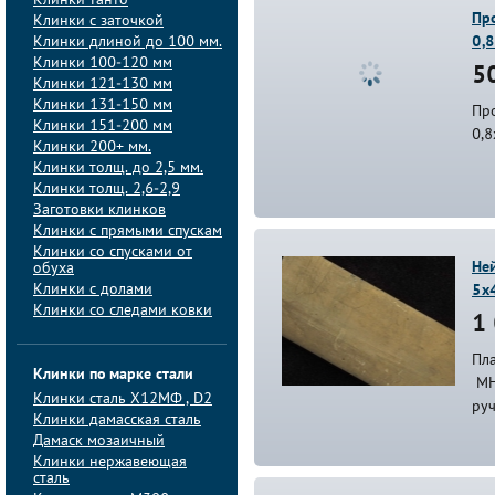
Клинки танто
Пр
Клинки с заточкой
Клинки длиной до 100 мм.
0,
Клинки 100-120 мм
50
Клинки 121-130 мм
Клинки 131-150 мм
Пр
Клинки 151-200 мм
0,8
Клинки 200+ мм.
Клинки толщ. до 2,5 мм.
Клинки толщ. 2,6-2,9
Заготовки клинков
Клинки с прямыми спускам
Клинки со спусками от
Не
обуха
Клинки с долами
5х
Клинки со следами ковки
1 
Пл
Клинки по марке стали
МН
Клинки сталь Х12МФ , D2
ру
Клинки дамасская сталь
Дамаск мозаичный
Клинки нержавеющая
сталь