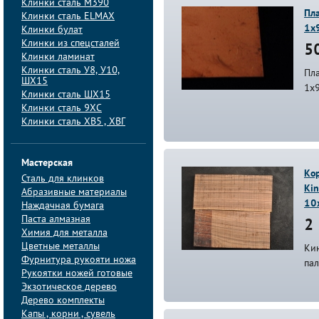
Клинки сталь M390
Пла
Клинки сталь ELMAX
1х
Клинки булат
Клинки из спецсталей
50
Клинки ламинат
Клинки сталь У8, У10,
Пла
ШХ15
1х
Клинки сталь ШХ15
Клинки сталь 9ХС
Клинки сталь ХВ5 , ХВГ
Мастерская
Кор
Сталь для клинков
Kin
Абразивные материалы
10
Наждачная бумага
Паста алмазная
2 
Химия для металла
Цветные металлы
Ки
Фурнитура рукояти ножа
пал
Рукоятки ножей готовые
Экзотическое дерево
Дерево комплекты
Капы , корни , сувель