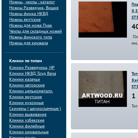
Ножны , чехлы : каталог
Пл
Ножны Разведчик, Вишня
0,
Ножны финка НКВД
ST
Ножны якутские
Ножны для ножа Пчак
40
Чехлы для складных ножей
Пл
Ножны финского типа
Ножны для кинжала
мм.
Клинки по типам
Клинки Pазведчика, НP
Клинки НКВД Труд Вача
Тит
Клинки казачьи
8х
Клинки авторские
ST
Клинки цельнометалл.
1 
Клинки якутские
Клинки кухонные
Тит
Скинеры ( шкуросъемные )
Клинки выживания
Клинки узбекские
Клинки филейные
Клинки кинжальные