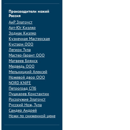
Производители ножей
Россия
АиP Златоуст
Арт-Юг Кизляр
Зодиак Кизляр
Кузнечная Мастерская
Кустари ООО
Легион Тула
Мастер-Гарант ООО
Матвеев Брянск
Медведь ООО
Мельницкий Алексей
Ножевой двор ООО
NORD KNIFE
Петроград СПб
Пушкарев Константин
Росоружие Златоуст
Русский Нож, Тула
Сандер Андрей
Ножи по сниженной цене