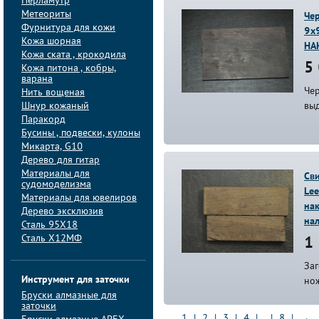
Перламутр
Метеориты
Чер
Фурнитура для кожи
9х
Кожа шорная
НА
Кожа ската , крокодила
5 
Кожа питона , кобры,
варана
Чер
Нить вощеная
Шнур кожаный
выд
Паракорд
Бусины , подвески, кулоны
Микарта, G10
Дерево для гитар
Материалы для
Сви
судомоделизма
Lee
Материалы для ювелиров
нак
Дерево эксклюзив
на
Сталь 95Х18
Сталь Х12МФ
1 
Заг
Инструмент для заточки
но
Бруски алмазные для
заточки
1
|
2
|
3
|
4
| ... |
8
|
→