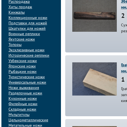
Эб
Распродажа
Хиты продаж
мм
Кинжалы
2 
Коллекционные ножи
Подставки для ножей
Сух
Шкатулки для ножей
ре
Военные реплики
Якутские ножи
Топоры
Эксклюзивные ножи
Исторические реплики
Узбекские ножи
Гр
Японские ножи
мм
Рыбацкие ножи
Туристические ножи
1 
Универсальные ножи
Ножи выживания
Гра
Разделочные ножи
заг
Кухонные ножи
ки
Филейные ножи
Складные ножи
Мультитулы
Цельнометаллические
Метательные ножи