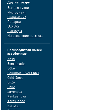
Другие товары
Всё для кухни
Инструмент
Снаряжение
Подарки
LUXURY
Шампуры
Изготовление на заказ
Производители ножей
зарубежные
Anssi
Benchmade
Böker
Columbia River CRKT
Cold Steel
EnZo
Helle
Jarvenpaa
Kankaanpaa
Karesuando
Karlsson