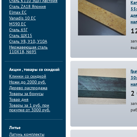
Сталь K110 ЭШП Австрия
Ка
Сталь ZA18 Япония
55
Elmax ЕС
дл
Vanadis 10 ЕС
на
M390 ЕС
Сталь 65Г
12
Сталь ШХ15
заг
Сталь У8, У10, У10А
Нержавеющая сталь
вы
110Х18, N695
Акции , товары со скидкой
Гр
Клинки со скидкой
30
Ножи до 2000 руб.
на
Дерево распродажа
2 
Товары за бонусы
Товар дня
заг
Товары за 1 руб. при
покупке от 3000 руб.
ра
Литье
Латунь комплекты