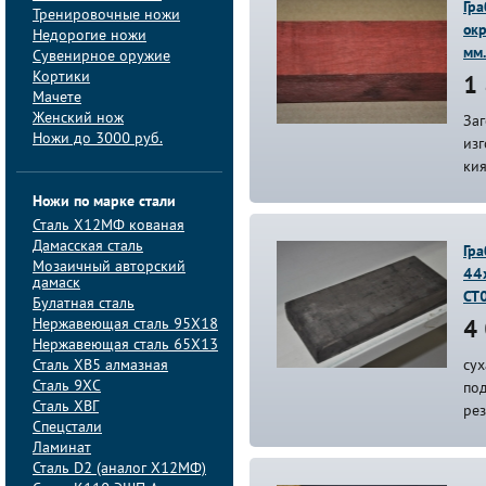
Гр
Тренировочные ножи
ок
Недорогие ножи
мм.
Сувенирное оружие
Кортики
1 
Мачете
Женский нож
Заг
Ножи до 3000 руб.
из
кия
Ножи по марке стали
Сталь Х12МФ кованая
Дамасская сталь
Гр
Мозаичный авторский
44
дамаск
СТ
Булатная сталь
Нержавеющая сталь 95Х18
4 
Нержавеющая сталь 65Х13
Сталь ХВ5 алмазная
сух
Сталь 9ХС
под
Сталь ХВГ
ре
Спецстали
Ламинат
Сталь D2 (аналог Х12МФ)