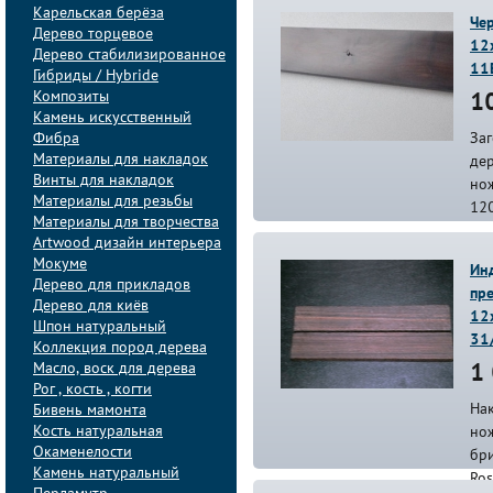
Карельская берёза
Чер
Дерево торцевое
12
Дерево стабилизированное
11
Гибриды / Hybride
Композиты
10
Камень искусственный
Фибра
Заг
Материалы для накладок
дер
Винты для накладок
нож
Материалы для резьбы
12
Материалы для творчества
Artwood дизайн интерьера
Мокуме
Ин
Дерево для прикладов
пре
Дерево для киёв
12
Шпон натуральный
31
Коллекция пород дерева
Масло, воск для дерева
1 
Рог , кость , когти
На
Бивень мамонта
Кость натуральная
нож
Окаменелости
бри
Камень натуральный
Ro