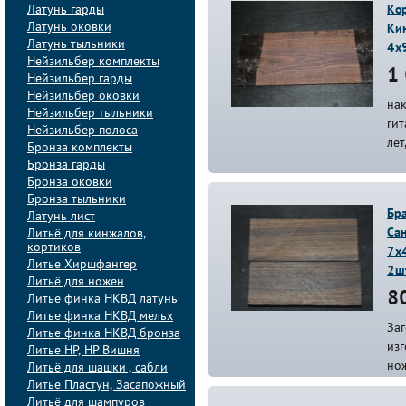
Латунь гарды
Кор
Латунь оковки
Кин
Латунь тыльники
4х
Нейзильбер комплекты
1 
Нейзильбер гарды
Нейзильбер оковки
нак
Нейзильбер тыльники
гит
Нейзильбер полоса
лет
Бронза комплекты
Бронза гарды
Бронза оковки
Бронза тыльники
Бр
Латунь лист
Сан
Литьё для кинжалов,
кортиков
7х
Литье Хиршфангер
2ш
Литьё для ножен
80
Литье финка НКВД латунь
Литье финка НКВД мельх
Заг
Литье финка НКВД бронза
изг
Литье НР, НР Вишня
нож
Литьё для шашки , сабли
Литье Пластун, Засапожный
Литьё для шампуров