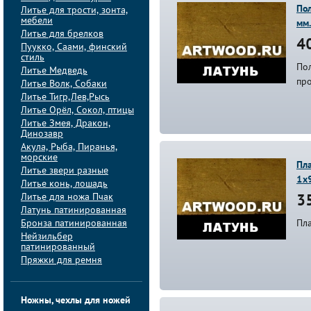
По
Литье для трости, зонта,
мебели
мм
Литье для брелков
40
Пуукко, Саами, финский
стиль
По
Литье Медведь
про
Литье Волк, Собаки
Литье Тигр,Лев,Рысь
Литье Орёл, Сокол, птицы
Литье Змея, Дракон,
Динозавр
Акула, Рыба, Пиранья,
морские
Пла
Литье звери разные
1х
Литье конь, лошадь
Литье для ножа Пчак
35
Латунь патинированная
Бронза патинированная
Пла
Нейзильбер
патинированный
Пряжки для ремня
Ножны, чехлы для ножей