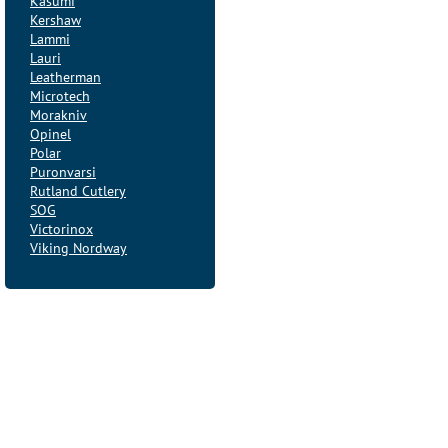
Kasumi
Kershaw
Lammi
Lauri
Leatherman
Microtech
Morakniv
Opinel
Polar
Puronvarsi
Rutland Cutlery
SOG
Victorinox
Viking Nordway