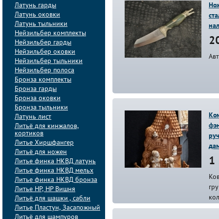
Латунь гарды
Нож
Латунь оковки
ста
Латунь тыльники
на
Нейзильбер комплекты
20
Нейзильбер гарды
Нейзильбер оковки
Ав
Нейзильбер тыльники
Нейзильбер полоса
Бронза комплекты
Бронза гарды
Бронза оковки
Бронза тыльники
Ко
Латунь лист
фэн
Литьё для кинжалов,
кортиков
руч
Литье Хиршфангер
да
Литьё для ножен
1 
Литье финка НКВД латунь
Литье финка НКВД мельх
Ков
Литье финка НКВД бронза
гру
Литье НР, НР Вишня
кол
Литьё для шашки , сабли
Литье Пластун, Засапожный
Литьё для шампуров