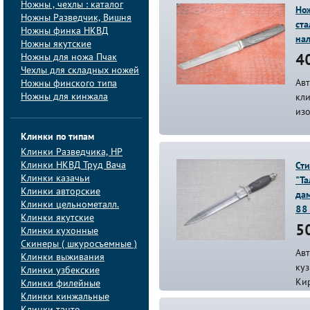
Ножны , чехлы : каталог
Нож
Ножны Разведчик, Вишня
ст
Ножны финка НКВД
на
Ножны якутские
Ножны для ножа Пчак
40
Чехлы для складных ножей
Авт
Ножны финского типа
Ножны для кинжала
кли
из
Клинки по типам
Клинки Pазведчика, НP
Клинки НКВД Труд Вача
Сти
Клинки казачьи
"Т
Клинки авторские
дам
Клинки цельнометалл.
88
Клинки якутские
50
Клинки кухонные
Скинеры ( шкуросъемные )
Авт
Клинки выживания
куз
Клинки узбекские
Ки
Клинки филейные
Клинки кинжальные