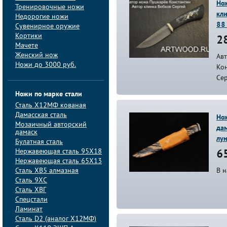
Нож
Тренировочные ножи
кли
Недорогие ножи
88
Сувенирное оружие
Кортики
2
Мачете
Женский нож
Ав
Ножи до 3000 руб.
Кон
Се
Ножи по марке стали
Сталь Х12МФ кованая
Дамасская сталь
Но
Мозаичный авторский
дам
дамаск
лу
Булатная сталь
Нержавеющая сталь 95Х18
65
Нержавеющая сталь 65Х13
Сталь ХВ5 алмазная
В 
Сталь 9ХС
Сталь ХВГ
Спецстали
Ламинат
Сталь D2 (аналог Х12МФ)