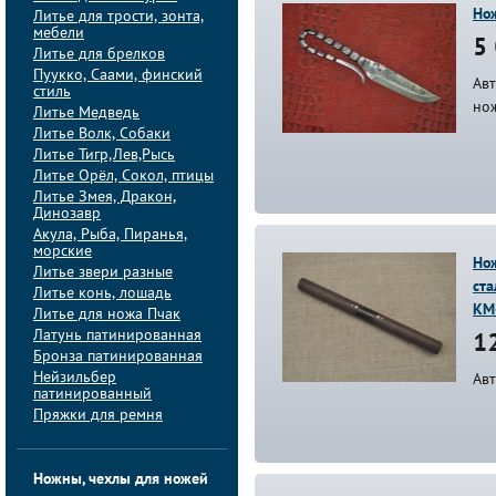
Но
Литье для трости, зонта,
мебели
5 
Литье для брелков
Пуукко, Саами, финский
Ав
стиль
но
Литье Медведь
Литье Волк, Собаки
Литье Тигр,Лев,Рысь
Литье Орёл, Сокол, птицы
Литье Змея, Дракон,
Динозавр
Акула, Рыба, Пиранья,
морские
Нож
Литье звери разные
ста
Литье конь, лошадь
KM
Литье для ножа Пчак
Латунь патинированная
12
Бронза патинированная
Нейзильбер
Ав
патинированный
Пряжки для ремня
Ножны, чехлы для ножей