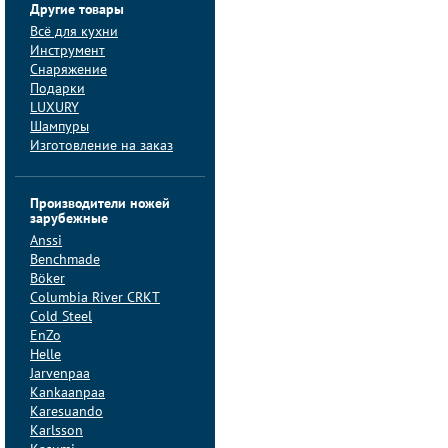
Другие товары
Всё для кухни
Инструмент
Снаряжение
Подарки
LUXURY
Шампуры
Изготовление на заказ
Производители ножей
зарубежные
Anssi
Benchmade
Böker
Columbia River CRKT
Cold Steel
EnZo
Helle
Jarvenpaa
Kankaanpaa
Karesuando
Karlsson