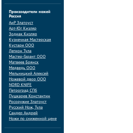
Производители ножей
Россия
АиP Златоуст
Арт-Юг Кизляр
Зодиак Кизляр
Кузнечная Мастерская
Кустари ООО
Легион Тула
Мастер-Гарант ООО
Матвеев Брянск
Медведь ООО
Мельницкий Алексей
Ножевой двор ООО
NORD KNIFE
Петроград СПб
Пушкарев Константин
Росоружие Златоуст
Русский Нож, Тула
Сандер Андрей
Ножи по сниженной цене