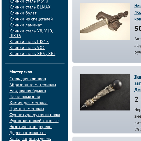
Клинки сталь M390
Но
Клинки сталь ELMAX
"Ко
Клинки булат
Клинки из спецсталей
ко
Клинки ламинат
50
Клинки сталь У8, У10,
ШХ15
Ав
Клинки сталь ШХ15
аф
Клинки сталь 9ХС
руч
Клинки сталь ХВ5 , ХВГ
Мастерская
Тро
Сталь для клинков
авт
Абразивные материалы
Дм
Наждачная бумага
Паста алмазная
2 
Химия для металла
Цветные металлы
Чер
Фурнитура рукояти ножа
зме
Рукоятки ножей готовые
ли
Экзотическое дерево
29
Дерево комплекты
Капы , корни , сувель