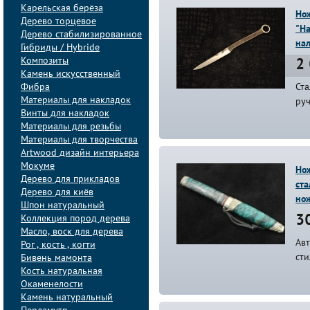
Карельская берёза
Но
Дерево торцевое
"Н
Дерево стабилизированное
на
Гибриды / Hybride
Композиты
2 
Камень искусственный
Фибра
Ст
Материалы для накладок
руч
Винты для накладок
Материалы для резьбы
Материалы для творчества
Artwood дизайн интерьера
Мокуме
Нож
Дерево для прикладов
ст
Дерево для киёв
нож
Шпон натуральный
Коллекция пород дерева
30
Масло, воск для дерева
Авт
Рог , кость , когти
сти
Бивень мамонта
Кость натуральная
Окаменелости
Камень натуральный