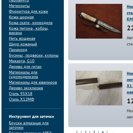
Перламутр
Метеориты
Нож
Фурнитура для кожи
ста
Кожа шорная
KM
Кожа ската , крокодила
22
Кожа питона , кобры,
варана
Авт
Нить вощеная
Шнур кожаный
сти
Паракорд
Бусины , подвески, кулоны
Микарта, G10
Дерево для гитар
Материалы для
Нож
судомоделизма
лег
Материалы для ювелиров
Х1
Дерево эксклюзив
нож
Сталь 95Х18
Сталь Х12МФ
12
Но
Инструмент для заточки
ле
Бруски алмазные для
заточки
1
|
2
|
3
|
4
|
→