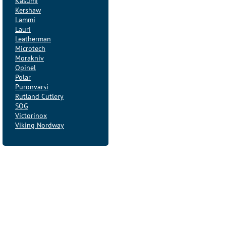
Kasumi
Kershaw
Lammi
Lauri
Leatherman
Microtech
Morakniv
Opinel
Polar
Puronvarsi
Rutland Cutlery
SOG
Victorinox
Viking Nordway