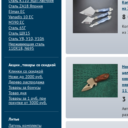
Сталь K110 ЭШП Австрия
Коп
Сталь ZA18 Япония
из 
Elmax ЕС
8 
Vanadis 10 ЕС
M390 ЕС
Коп
Сталь 65Г
из 
Сталь ШХ15
Сталь У8, У10, У10А
Нержавеющая сталь
110Х18, N695
Акции , товары со скидкой
Нож
Клинки со скидкой
цел
Ножи до 2000 руб.
ков
Дерево распродажа
не
Товары за бонусы
11
Товар дня
Товары за 1 руб. при
3 
покупке от 3000 руб.
Ав
ра
Литье
Латунь комплекты