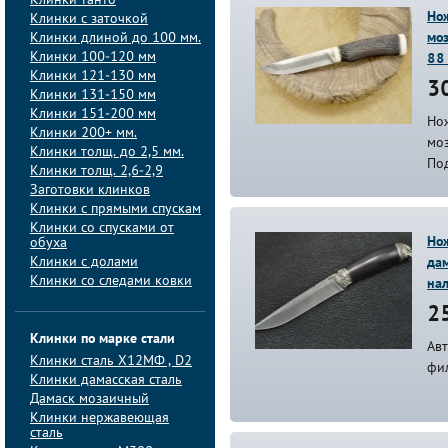
Клинки танто
Нож
Клинки с заточкой
Клинки длиной до 100 мм.
моз
Клинки 100-120 мм
88
Клинки 121-130 мм
30
Клинки 131-150 мм
Клинки 151-200 мм
Нож
Клинки 200+ мм.
мо
Клинки толщ. до 2,5 мм.
По
Клинки толщ. 2,6-2,9
Заготовки клинков
Клинки с прямыми спускам
Клинки со спусками от
Но
обуха
Клинки с долами
дам
Клинки со следами ковки
на
25
Клинки по марке стали
Авт
Клинки сталь Х12МФ , D2
фи
Клинки дамасская сталь
Дамаск мозаичный
Клинки нержавеющая
сталь