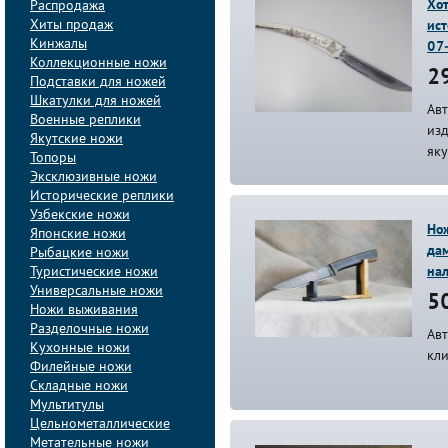
Хот
Распродажа
Хиты продаж
ис
Кинжалы
07
Коллекционные ножи
2
Подставки для ножей
Шкатулки для ножей
Ав
Военные реплики
из
Якутские ножи
як
Топоры
Эксклюзивные ножи
Исторические реплики
Узбекские ножи
Нож
Японские ножи
дам
Рыбацкие ножи
Туристические ножи
на
Универсальные ножи
50
Ножи выживания
Разделочные ножи
Ав
Кухонные ножи
кл
Филейные ножи
Складные ножи
Мультитулы
Цельнометаллические
Метательные ножи