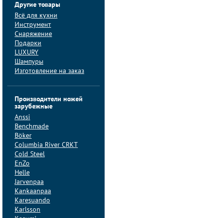
Другие товары
Всё для кухни
Инструмент
Снаряжение
Подарки
LUXURY
Шампуры
Изготовление на заказ
Производители ножей
зарубежные
Anssi
Benchmade
Böker
Columbia River CRKT
Cold Steel
EnZo
Helle
Jarvenpaa
Kankaanpaa
Karesuando
Karlsson