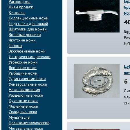
Гар
Распродажа
Хиты продаж
бро
Кинжалы
N3
Коллекционные ножи
40
Подставки для ножей
Шкатулки для ножей
Гар
Военные реплики
Ва
Якутские ножи
НК
Топоры
Эксклюзивные ножи
Исторические реплики
Узбекские ножи
Цуб
Японские ножи
па
Рыбацкие ножи
Туристические ножи
6 
Универсальные ножи
Ножи выживания
Лит
Разделочные ножи
меч
Кухонные ножи
сти
Филейные ножи
Складные ножи
Мультитулы
Цельнометаллические
Метательные ножи