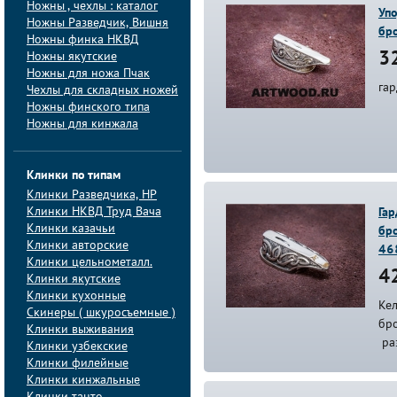
Ножны , чехлы : каталог
Упо
Ножны Разведчик, Вишня
бр
Ножны финка НКВД
Ножны якутские
32
Ножны для ножа Пчак
гар
Чехлы для складных ножей
Ножны финского типа
Ножны для кинжала
Клинки по типам
Клинки Pазведчика, НP
Клинки НКВД Труд Вача
Гар
Клинки казачьи
бр
Клинки авторские
46
Клинки цельнометалл.
42
Клинки якутские
Клинки кухонные
Кел
Скинеры ( шкуросъемные )
бро
Клинки выживания
ра
Клинки узбекские
Клинки филейные
Клинки кинжальные