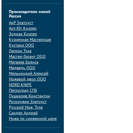
Производители ножей
Россия
АиP Златоуст
Арт-Юг Кизляр
Зодиак Кизляр
Кузнечная Мастерская
Кустари ООО
Легион Тула
Мастер-Гарант ООО
Матвеев Брянск
Медведь ООО
Мельницкий Алексей
Ножевой двор ООО
NORD KNIFE
Петроград СПб
Пушкарев Константин
Росоружие Златоуст
Русский Нож, Тула
Сандер Андрей
Ножи по сниженной цене