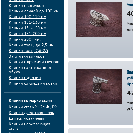
Клинки танто
Упо
Клинки с заточкой
Клинки длиной до 100 мм.
40
Клинки 100-120 мм
Клинки 121-130 мм
Упо
Клинки 131-150 мм
дл
Клинки 151-200 мм
Клинки 200+ мм.
Клинки толщ. до 2,5 мм.
Клинки толщ. 2,6-2,9
Заготовки клинков
Клинки с прямыми спускам
Клинки со спусками от
Гюл
обуха
Клинки с долами
узб
Клинки со следами ковки
бро
42
Клинки по марке стали
Уп
Клинки сталь Х12МФ , D2
узб
Клинки дамасская сталь
Дамаск мозаичный
Клинки нержавеющая
сталь