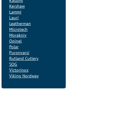
Kasumi
Kershaw
Lammi
Lauri
Leatherman
Microtech
Morakniv
Opinel
Polar
Puronvarsi
Rutland Cutlery
SOG
Victorinox
Viking Nordway