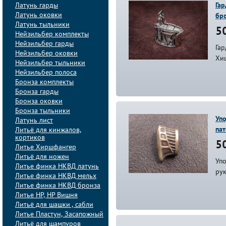
Латунь гарды
Гар
Латунь оковки
бр
Латунь тыльники
50
Нейзильбер комплекты
Нейзильбер гарды
Гар
Нейзильбер оковки
Хи
Нейзильбер тыльники
Нейзильбер полоса
Бронза комплекты
Бронза гарды
Бронза оковки
Бронза тыльники
Упо
Латунь лист
па
Литьё для кинжалов,
кортиков
50
Литье Хиршфангер
Литьё для ножен
Упо
Литье финка НКВД латунь
ру
Литье финка НКВД мельх
Литье финка НКВД бронза
Литье НР, НР Вишня
Литьё для шашки , сабли
Литье Пластун, Засапожный
Литьё для шампуров