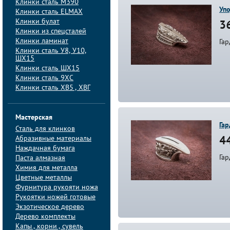
Клинки сталь M390
Упо
Клинки сталь ELMAX
Клинки булат
36
Клинки из спецсталей
Клинки ламинат
Гар
Клинки сталь У8, У10,
ШХ15
Клинки сталь ШХ15
Клинки сталь 9ХС
Клинки сталь ХВ5 , ХВГ
Мастерская
Гар
Сталь для клинков
Абразивные материалы
44
Наждачная бумага
Гар
Паста алмазная
Химия для металла
Цветные металлы
Фурнитура рукояти ножа
Рукоятки ножей готовые
Экзотическое дерево
Дерево комплекты
Капы , корни , сувель