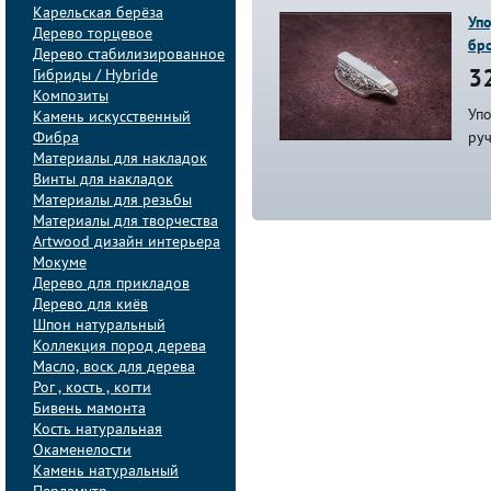
Карельская берёза
Упо
Дерево торцевое
бр
Дерево стабилизированное
Гибриды / Hybride
32
Композиты
Упо
Камень искусственный
Фибра
ру
Материалы для накладок
Винты для накладок
Материалы для резьбы
Материалы для творчества
Artwood дизайн интерьера
Мокуме
Дерево для прикладов
Дерево для киёв
Шпон натуральный
Коллекция пород дерева
Масло, воск для дерева
Рог , кость , когти
Бивень мамонта
Кость натуральная
Окаменелости
Камень натуральный