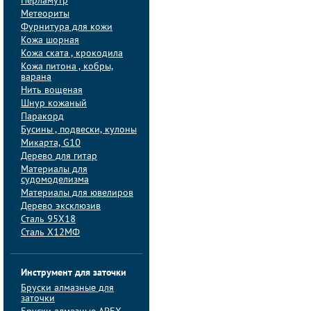
Перламутр
Метеориты
Фурнитура для кожи
Кожа шорная
Кожа ската , крокодила
Кожа питона , кобры,
варана
Нить вощеная
Шнур кожаный
Паракорд
Бусины , подвески, кулоны
Микарта, G10
Дерево для гитар
Материалы для
судомоделизма
Материалы для ювелиров
Дерево эксклюзив
Сталь 95Х18
Сталь Х12МФ
Инструмент для заточки
Бруски алмазные для
заточки