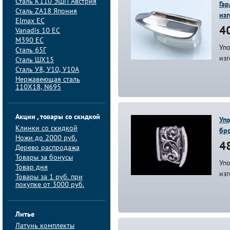
Сталь K110 ЭШП Австрия
Гар
Сталь ZA18 Япония
изг
Elmax ЕС
40
Vanadis 10 ЕС
M390 ЕС
Упо
Сталь 65Г
из
Сталь ШХ15
Сталь У8, У10, У10А
Нержавеющая сталь
110Х18, N695
Акции , товары со скидкой
Упо
Клинки со скидкой
бр
Ножи до 2000 руб.
48
Дерево распродажа
Товары за бонусы
Упо
Товар дня
из
Товары за 1 руб. при
покупке от 3000 руб.
Литье
Латунь комплекты