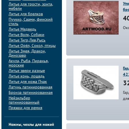
Упо
Литье для трости, зонта,
мебели
бр
Литье для брелков
40
Пуукко, Саами, финский
стиль
Ок
Литье Медведь
Литье Волк, Собаки
Литье Тигр,Лев,Рысь
Литье Орёл, Сокол, птицы
Литье Змея, Дракон,
Динозавр
Акула, Рыба, Пиранья,
морские
Гар
Литье звери разные
42
Литье конь, лошадь
Литье для ножа Пчак
32
Латунь патинированная
Бронза патинированная
Гар
Нейзильбер
дл
патинированный
Пряжки для ремня
Ножны, чехлы для ножей