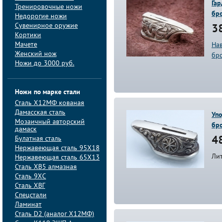
Гар
Тренировочные ножи
бр
Недорогие ножи
Сувенирное оружие
38
Кортики
Мачете
На
Женский нож
бр
Ножи до 3000 руб.
Ножи по марке стали
Сталь Х12МФ кованая
Дамасская сталь
Упо
Мозаичный авторский
бро
дамаск
Булатная сталь
48
Нержавеющая сталь 95Х18
Лит
Нержавеющая сталь 65Х13
Сталь ХВ5 алмазная
Сталь 9ХС
Сталь ХВГ
Спецстали
Ламинат
Сталь D2 (аналог Х12МФ)