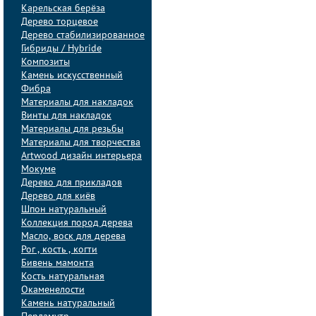
Карельская берёза
Дерево торцевое
Дерево стабилизированное
Гибриды / Hybride
Композиты
Камень искусственный
Фибра
Материалы для накладок
Винты для накладок
Материалы для резьбы
Материалы для творчества
Artwood дизайн интерьера
Мокуме
Дерево для прикладов
Дерево для киёв
Шпон натуральный
Коллекция пород дерева
Масло, воск для дерева
Рог , кость , когти
Бивень мамонта
Кость натуральная
Окаменелости
Камень натуральный