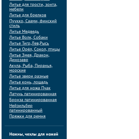
Литье для трости, зонта,
мебели
Литье для брелков
Пуукко, Саами, финский
стиль
Литье Медведь
Литье Волк, Собаки
Литье Тигр,Лев,Рысь
Литье Орёл, Сокол, птицы
Литье Змея, Дракон,
Динозавр
Акула, Рыба, Пиранья,
морские
Литье звери разные
Литье конь, лошадь
Литье для ножа Пчак
Латунь патинированная
Бронза патинированная
Нейзильбер
патинированный
Пряжки для ремня
Ножны, чехлы для ножей