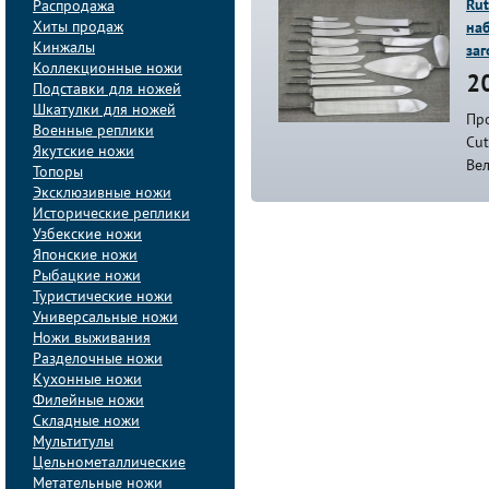
Rut
Распродажа
Хиты продаж
наб
Кинжалы
заг
Коллекционные ножи
20
Подставки для ножей
Шкатулки для ножей
Про
Военные реплики
Cut
Якутские ножи
Ве
Топоры
Эксклюзивные ножи
Исторические реплики
Узбекские ножи
Японские ножи
Рыбацкие ножи
Туристические ножи
Универсальные ножи
Ножи выживания
Разделочные ножи
Кухонные ножи
Филейные ножи
Складные ножи
Мультитулы
Цельнометаллические
Метательные ножи