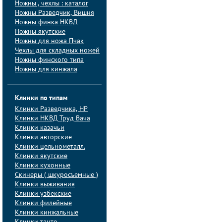
Ножны , чехлы : каталог
Ножны Разведчик, Вишня
Ножны финка НКВД
Ножны якутские
Ножны для ножа Пчак
Чехлы для складных ножей
Ножны финского типа
Ножны для кинжала
Клинки по типам
Клинки Pазведчика, НP
Клинки НКВД Труд Вача
Клинки казачьи
Клинки авторские
Клинки цельнометалл.
Клинки якутские
Клинки кухонные
Скинеры ( шкуросъемные )
Клинки выживания
Клинки узбекские
Клинки филейные
Клинки кинжальные