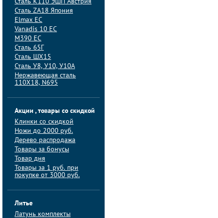
Сталь K110 ЭШП Австрия
Сталь ZA18 Япония
Elmax ЕС
Vanadis 10 ЕС
M390 ЕС
Сталь 65Г
Сталь ШХ15
Сталь У8, У10, У10А
Нержавеющая сталь
110Х18, N695
Акции , товары со скидкой
Клинки со скидкой
Ножи до 2000 руб.
Дерево распродажа
Товары за бонусы
Товар дня
Товары за 1 руб. при
покупке от 3000 руб.
Литье
Латунь комплекты