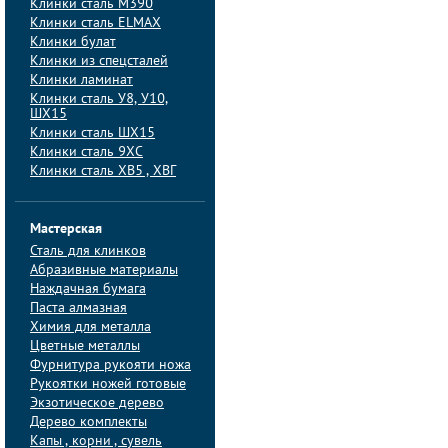
Клинки сталь M390
Клинки сталь ELMAX
Клинки булат
Клинки из спецсталей
Клинки ламинат
Клинки сталь У8, У10,
ШХ15
Клинки сталь ШХ15
Клинки сталь 9ХС
Клинки сталь ХВ5 , ХВГ
Мастерская
Сталь для клинков
Абразивные материалы
Наждачная бумага
Паста алмазная
Химия для металла
Цветные металлы
Фурнитура рукояти ножа
Рукоятки ножей готовые
Экзотическое дерево
Дерево комплекты
Капы , корни , сувель