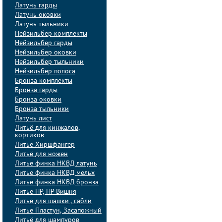
Латунь гарды
Латунь оковки
Латунь тыльники
Нейзильбер комплекты
Нейзильбер гарды
Нейзильбер оковки
Нейзильбер тыльники
Нейзильбер полоса
Бронза комплекты
Бронза гарды
Бронза оковки
Бронза тыльники
Латунь лист
Литьё для кинжалов,
кортиков
Литье Хиршфангер
Литьё для ножен
Литье финка НКВД латунь
Литье финка НКВД мельх
Литье финка НКВД бронза
Литье НР, НР Вишня
Литьё для шашки , сабли
Литье Пластун, Засапожный
Литьё для шампуров