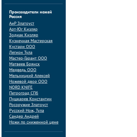
Производители ножей
Россия
АиP Златоуст
Арт-Юг Кизляр
Зодиак Кизляр
Кузнечная Мастерская
Кустари ООО
Легион Тула
Мастер-Гарант ООО
Матвеев Брянск
Медведь ООО
Мельницкий Алексей
Ножевой двор ООО
NORD KNIFE
Петроград СПб
Пушкарев Константин
Росоружие Златоуст
Русский Нож, Тула
Сандер Андрей
Ножи по сниженной цене