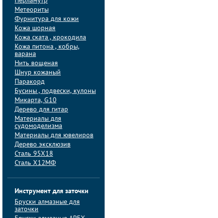
Перламутр
Метеориты
Фурнитура для кожи
Кожа шорная
Кожа ската , крокодила
Кожа питона , кобры,
варана
Нить вощеная
Шнур кожаный
Паракорд
Бусины , подвески, кулоны
Микарта, G10
Дерево для гитар
Материалы для
судомоделизма
Материалы для ювелиров
Дерево эксклюзив
Сталь 95Х18
Сталь Х12МФ
Инструмент для заточки
Бруски алмазные для
заточки