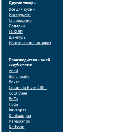
Другие товары
Всё для кухни
Инструмент
Снаряжение
Подарки
LUXURY
Шампуры
Изготовление на заказ
Производители ножей
зарубежные
Anssi
Benchmade
Böker
Columbia River CRKT
Cold Steel
EnZo
Helle
Jarvenpaa
Kankaanpaa
Karesuando
Karlsson