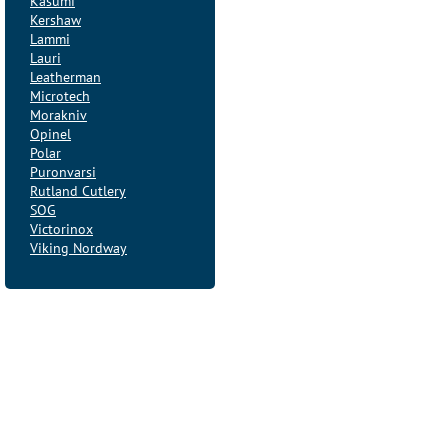
Kasumi
Kershaw
Lammi
Lauri
Leatherman
Microtech
Morakniv
Opinel
Polar
Puronvarsi
Rutland Cutlery
SOG
Victorinox
Viking Nordway