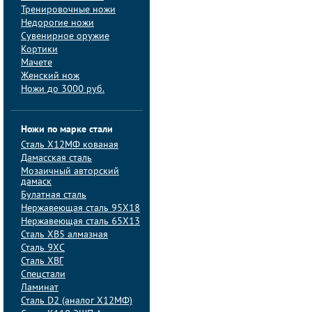
Тренировочные ножи
Недорогие ножи
Сувенирное оружие
Кортики
Мачете
Женский нож
Ножи до 3000 руб.
Ножи по марке стали
Сталь Х12МФ кованая
Дамасская сталь
Мозаичный авторский
дамаск
Булатная сталь
Нержавеющая сталь 95Х18
Нержавеющая сталь 65Х13
Сталь ХВ5 алмазная
Сталь 9ХС
Сталь ХВГ
Спецстали
Ламинат
Сталь D2 (аналог Х12МФ)