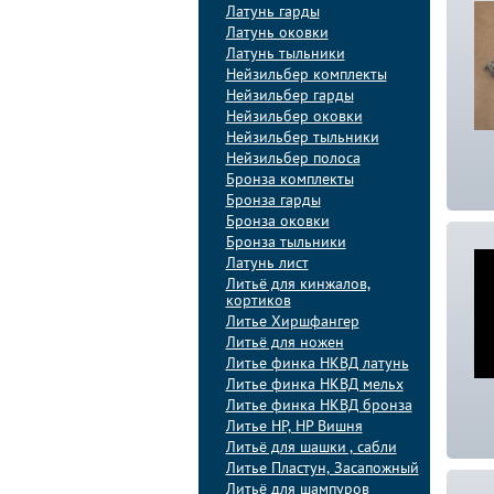
Латунь гарды
Латунь оковки
Латунь тыльники
Нейзильбер комплекты
Нейзильбер гарды
Нейзильбер оковки
Нейзильбер тыльники
Нейзильбер полоса
Бронза комплекты
Бронза гарды
Бронза оковки
Бронза тыльники
Латунь лист
Литьё для кинжалов,
кортиков
Литье Хиршфангер
Литьё для ножен
Литье финка НКВД латунь
Литье финка НКВД мельх
Литье финка НКВД бронза
Литье НР, НР Вишня
Литьё для шашки , сабли
Литье Пластун, Засапожный
Литьё для шампуров