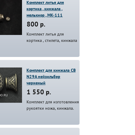
Комплект литья для
кортика , кинжала ,
мельхиор , MK-111
800 р.
Комплект литья для
кортика , стилета, кинжала
Комплект для кинжала СВ
N29A нейзильбер
черненый
1 550 р.
Комплект для изготовления
рукоятки ножа, кинжала.