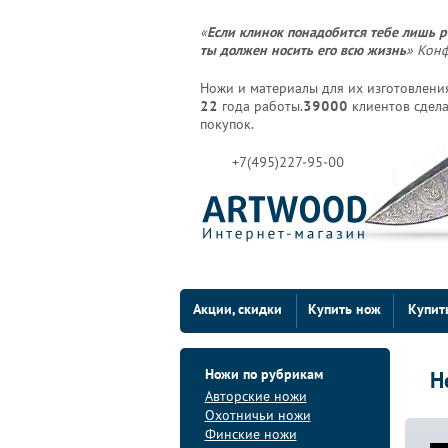
«
Если клинок понадобится тебе лишь р
ты должен носить его всю жизнь
» Кон
Ножи и материалы для их изготовления
22
года работы.
39000
клиентов сдела
покупок.
+7(495)227-95-00
Акции, скидки
Купить нож
Купит
Ножи по рубрикам
Н
Авторские ножи
Охотничьи ножи
Финские ножи