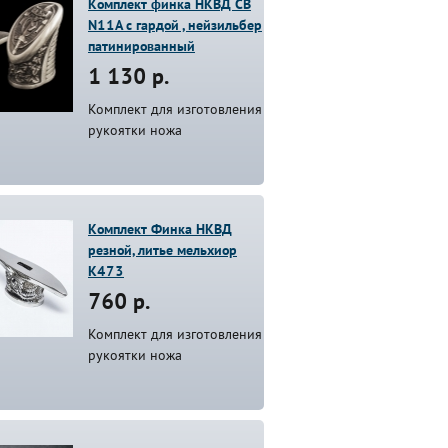
Комплект финка НКВД СВ
N11A с гардой , нейзильбер
патинированный
1 130 р.
Комплект для изготовления
рукоятки ножа
Комплект Финка НКВД
резной, литье мельхиор
К473
760 р.
Комплект для изготовления
рукоятки ножа