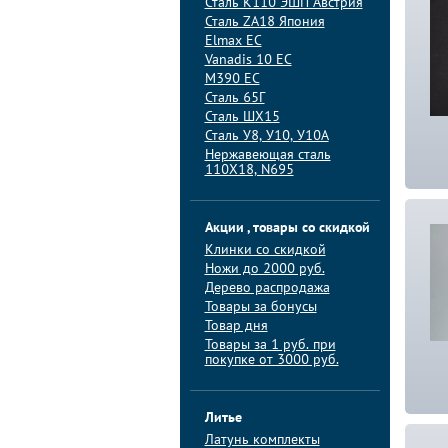
Сталь K110 ЭШП Австрия
Сталь ZA18 Япония
Elmax ЕС
Vanadis 10 ЕС
M390 ЕС
Сталь 65Г
Сталь ШХ15
Сталь У8, У10, У10А
Нержавеющая сталь
110Х18, N695
Акции , товары со скидкой
Клинки со скидкой
Ножи до 2000 руб.
Дерево распродажа
Товары за бонусы
Товар дня
Товары за 1 руб. при
покупке от 3000 руб.
Литье
Латунь комплекты