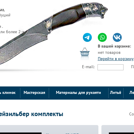
аз,
фуций
 .
ли более 2-х
В вашей корзине:
нет товаров
Перейти в корзину
E-mail:
П
ь клинок
Мастерская
Материалы для рукояти
Литьё
Ле
ейзильбер комплекты
Со