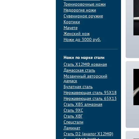
Тренировочные ножи
Недорогие ножи
Сувенирное оружие
Кортики
Мачете
Женский нож
Ножи до 3000 руб.
Ножи по марке стали
Сталь Х12МФ кованая
Дамасская сталь
Мозаичный авторский
дамаск
Булатная сталь
Нержавеющая сталь 95Х18
Нержавеющая сталь 65Х13
Сталь ХВ5 алмазная
Сталь 9ХС
Сталь ХВГ
Спецстали
Ламинат
Сталь D2 (аналог Х12МФ)