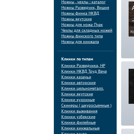
Ножны , чехлы : каталог
Ножны Разведчик, Вишня
Ножны финка НКВД
Ножны якутские
Ножны для ножа Пчак
Чехлы для складных ножей
Ножны финского типа
Ножны для кинжала
Клинки по типам
Клинки Pазведчика, НP
Клинки НКВД Труд Вача
Клинки казачьи
Клинки авторские
Клинки цельнометалл.
Клинки якутские
Клинки кухонные
Скинеры ( шкуросъемные )
Клинки выживания
Клинки узбекские
Клинки филейные
Клинки кинжальные