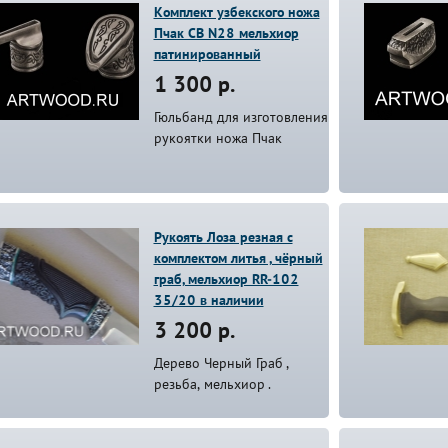
Комплект узбекского ножа
Пчак СВ N28 мельхиор
патинированный
1 300 р.
Гюльбанд для изготовления
рукоятки ножа Пчак
Рукоять Лоза резная с
комплектом литья , чёрный
граб, мельхиор RR-102
35/20 в наличии
3 200 р.
Дерево Черный Граб ,
резьба, мельхиор .