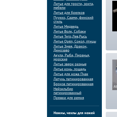
Литье для трости, зонта,
мебели
Литье для брелков
Пуукко, Саами, финский
стиль
Литье Медведь
Литье Волк, Собаки
Литье Тигр,Лев,Рысь
Литье Орёл, Сокол, птицы
Литье Змея, Дракон,
Динозавр
Акула, Рыба, Пиранья,
морские
Литье звери разные
Литье конь, лошадь
Литье для ножа Пчак
Латунь патинированная
Бронза патинированная
Нейзильбер
патинированный
Пряжки для ремня
Ножны, чехлы для ножей