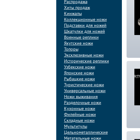
Распродажа
Хиты продаж
Кинжалы
Коллекционные ножи
Подставки для ножей
Шкатулки для ножей
Военные реплики
Якутские ножи
Топоры
Эксклюзивные ножи
Исторические реплики
Узбекские ножи
Японские ножи
Рыбацкие ножи
Туристические ножи
Универсальные ножи
Ножи выживания
Разделочные ножи
Кухонные ножи
Филейные ножи
Складные ножи
Мультитулы
Цельнометаллические
Метательные ножи