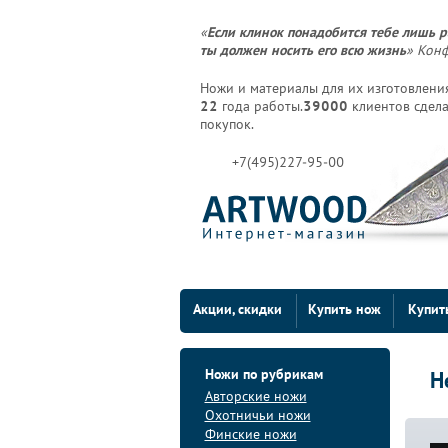
«
Если клинок понадобится тебе лишь р
ты должен носить его всю жизнь
» Кон
Ножи и материалы для их изготовления
22
года работы.
39000
клиентов сдела
покупок.
+7(495)227-95-00
Акции, скидки
Купить нож
Купит
Ножи по рубрикам
H
Авторские ножи
Охотничьи ножи
Финские ножи