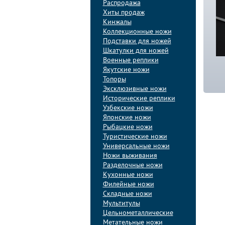
Распродажа
Хиты продаж
Кинжалы
Коллекционные ножи
Подставки для ножей
Шкатулки для ножей
Военные реплики
Якутские ножи
Топоры
Эксклюзивные ножи
Исторические реплики
Узбекские ножи
Японские ножи
Рыбацкие ножи
Туристические ножи
Универсальные ножи
Ножи выживания
Разделочные ножи
Кухонные ножи
Филейные ножи
Складные ножи
Мультитулы
Цельнометаллические
Метательные ножи