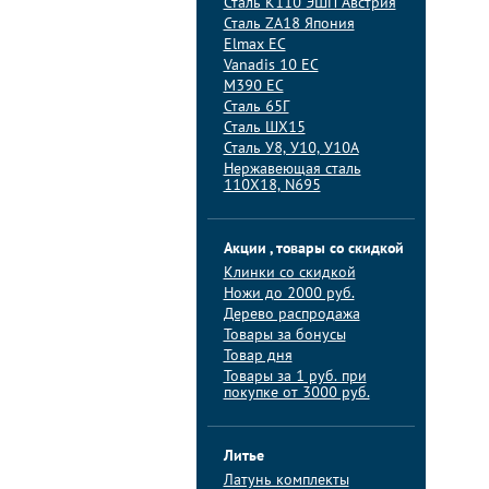
Сталь K110 ЭШП Австрия
Сталь ZA18 Япония
Elmax ЕС
Vanadis 10 ЕС
M390 ЕС
Сталь 65Г
Сталь ШХ15
Сталь У8, У10, У10А
Нержавеющая сталь
110Х18, N695
Акции , товары со скидкой
Клинки со скидкой
Ножи до 2000 руб.
Дерево распродажа
Товары за бонусы
Товар дня
Товары за 1 руб. при
покупке от 3000 руб.
Литье
Латунь комплекты