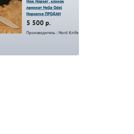
Нож Норвег , клинок
ламинат Helle Odel
Норвегия ПРОДАН
5 500 р.
Производитель : Nord Knife