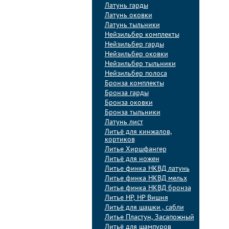
Латунь гарды
Латунь оковки
Латунь тыльники
Нейзильбер комплекты
Нейзильбер гарды
Нейзильбер оковки
Нейзильбер тыльники
Нейзильбер полоса
Бронза комплекты
Бронза гарды
Бронза оковки
Бронза тыльники
Латунь лист
Литьё для кинжалов,
кортиков
Литье Хиршфангер
Литьё для ножен
Литье финка НКВД латунь
Литье финка НКВД мельх
Литье финка НКВД бронза
Литье НР, НР Вишня
Литьё для шашки , сабли
Литье Пластун, Засапожный
Литьё для шампуров