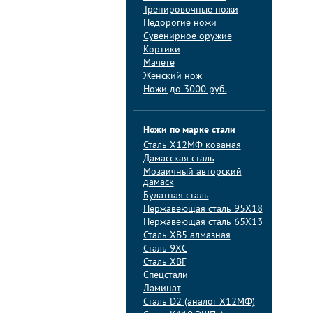
Тренировочные ножи
Недорогие ножи
Сувенирное оружие
Кортики
Мачете
Женский нож
Ножи до 3000 руб.
Ножи по марке стали
Сталь Х12МФ кованая
Дамасская сталь
Мозаичный авторский
дамаск
Булатная сталь
Нержавеющая сталь 95Х18
Нержавеющая сталь 65Х13
Сталь ХВ5 алмазная
Сталь 9ХС
Сталь ХВГ
Спецстали
Ламинат
Сталь D2 (аналог Х12МФ)