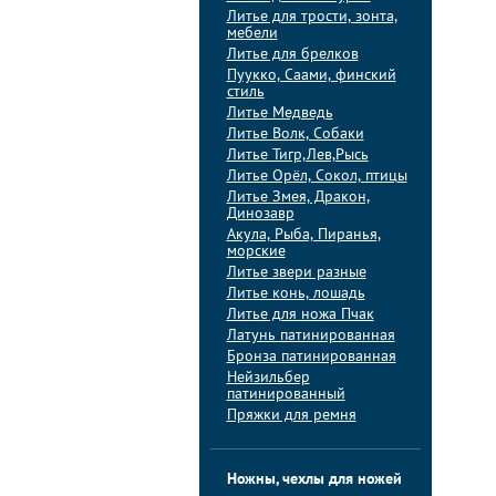
Литье для трости, зонта,
мебели
Литье для брелков
Пуукко, Саами, финский
стиль
Литье Медведь
Литье Волк, Собаки
Литье Тигр,Лев,Рысь
Литье Орёл, Сокол, птицы
Литье Змея, Дракон,
Динозавр
Акула, Рыба, Пиранья,
морские
Литье звери разные
Литье конь, лошадь
Литье для ножа Пчак
Латунь патинированная
Бронза патинированная
Нейзильбер
патинированный
Пряжки для ремня
Ножны, чехлы для ножей