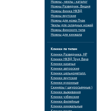
Ножны , чехлы : каталог
Ножны Разведчик, Вишня
Ножны финка НКВД
Ножны якутские
Ножны для ножа Пчак
Чехлы для складных ножей
Ножны финского типа
Ножны для кинжала
Клинки по типам
Клинки Pазведчика, НP
Клинки НКВД Труд Вача
Клинки казачьи
Клинки авторские
Клинки цельнометалл.
Клинки якутские
Клинки кухонные
Скинеры ( шкуросъемные )
Клинки выживания
Клинки узбекские
Клинки филейные
Клинки кинжальные