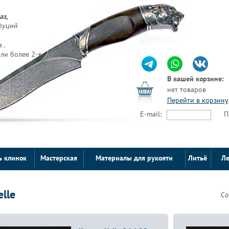
аз,
фуций
 .
ли более 2-х
В вашей корзине:
нет товаров
Перейти в корзину
E-mail:
П
ь клинок
Мастерская
Материалы для рукояти
Литьё
Ле
elle
Со