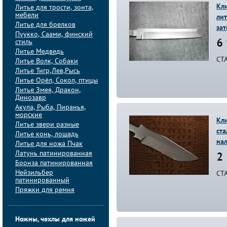
Кли
Литье для трости, зонта,
мебели
лит
Литье для брелков
зат
Пуукко, Саами, финский
стиль
6 
Литье Медведь
СТ
Литье Волк, Собаки
Литье Тигр,Лев,Рысь
Литье Орёл, Сокол, птицы
Литье Змея, Дракон,
Динозавр
Акула, Рыба, Пиранья,
морские
Кли
Литье звери разные
ст
Литье конь, лошадь
на
Литье для ножа Пчак
Латунь патинированная
2 
Бронза патинированная
Нейзильбер
СТ
патинированный
Пряжки для ремня
Ножны, чехлы для ножей