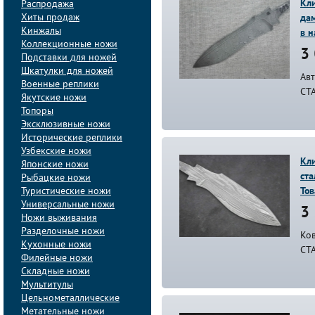
Кли
Распродажа
Хиты продаж
да
Кинжалы
в н
Коллекционные ножи
3 
Подставки для ножей
Шкатулки для ножей
Ав
Военные реплики
СТ
Якутские ножи
Топоры
Эксклюзивные ножи
Исторические реплики
Узбекские ножи
Кли
Японские ножи
ст
Рыбацкие ножи
Туристические ножи
Тов
Универсальные ножи
3 
Ножи выживания
Разделочные ножи
Ков
Кухонные ножи
СТ
Филейные ножи
Складные ножи
Мультитулы
Цельнометаллические
Метательные ножи