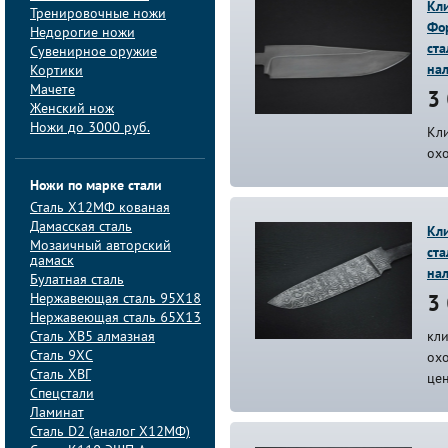
Кл
Тренировочные ножи
Фор
Недорогие ножи
ста
Сувенирное оружие
на
Кортики
Мачете
3 
Женский нож
Ножи до 3000 руб.
Кл
ох
Ножи по марке стали
Сталь Х12МФ кованая
Дамасская сталь
Кли
Мозаичный авторский
ста
дамаск
на
Булатная сталь
Нержавеющая сталь 95Х18
3 
Нержавеющая сталь 65Х13
Сталь ХВ5 алмазная
кли
Сталь 9ХС
охо
Сталь ХВГ
це
Спецстали
Ламинат
Сталь D2 (аналог Х12МФ)