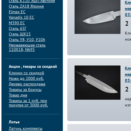
Сталь K110 ЭШП Австрия
Кл
Сталь ZA18 Япония
не
Elmax ЕС
03
Vanadis 10 ЕС
M390 ЕС
2 
Сталь 65Г
Кл
Сталь ШХ15
но
Сталь У8, У10, У10А
Нержавеющая сталь
110Х18, N695
Акции , товары со скидкой
Кли
Клинки со скидкой
не
Ножи до 2000 руб.
03
Дерево распродажа
2 
Товары за бонусы
Товар дня
не
Товары за 1 руб. при
покупке от 3000 руб.
из
Литье
Латунь комплекты