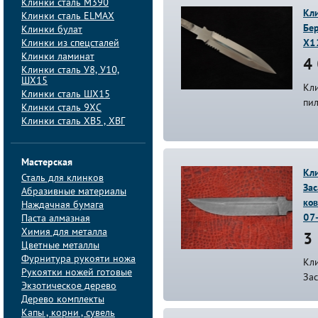
Клинки сталь M390
Кл
Клинки сталь ELMAX
Бер
Клинки булат
Клинки из спецсталей
Х1
Клинки ламинат
4 
Клинки сталь У8, У10,
ШХ15
Кл
Клинки сталь ШХ15
пи
Клинки сталь 9ХС
Клинки сталь ХВ5 , ХВГ
Мастерская
Кл
Сталь для клинков
За
Абразивные материалы
ков
Наждачная бумага
07
Паста алмазная
Химия для металла
3 
Цветные металлы
Фурнитура рукояти ножа
Кл
Рукоятки ножей готовые
За
Экзотическое дерево
Дерево комплекты
Капы , корни , сувель