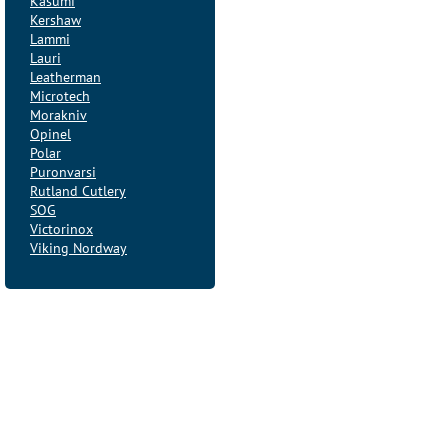
Kasumi
Kershaw
Lammi
Lauri
Leatherman
Microtech
Morakniv
Opinel
Polar
Puronvarsi
Rutland Cutlery
SOG
Victorinox
Viking Nordway