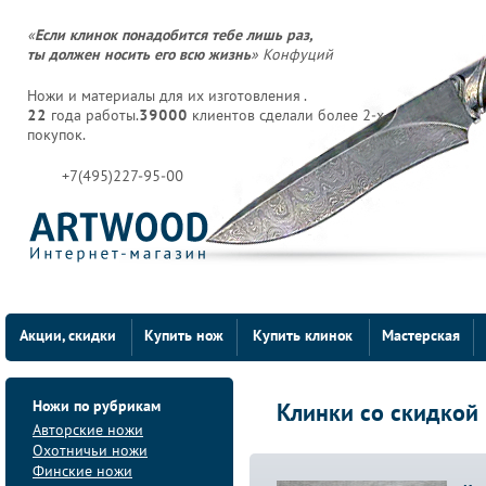
«
Если клинок понадобится тебе лишь раз,
ты должен носить его всю жизнь
» Конфуций
Ножи и материалы для их изготовления .
22
года работы.
39000
клиентов сделали более 2-х
покупок.
+7(495)227-95-00
Акции, скидки
Купить нож
Купить клинок
Мастерская
Ножи по рубрикам
Клинки со скидкой
Авторские ножи
Охотничьи ножи
Финские ножи