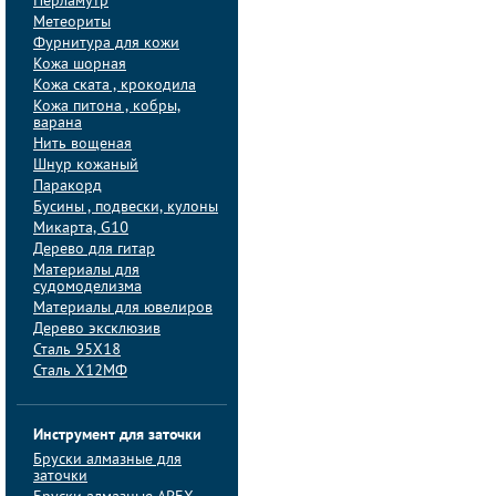
Перламутр
Метеориты
Фурнитура для кожи
Кожа шорная
Кожа ската , крокодила
Кожа питона , кобры,
варана
Нить вощеная
Шнур кожаный
Паракорд
Бусины , подвески, кулоны
Микарта, G10
Дерево для гитар
Материалы для
судомоделизма
Материалы для ювелиров
Дерево эксклюзив
Сталь 95Х18
Сталь Х12МФ
Инструмент для заточки
Бруски алмазные для
заточки