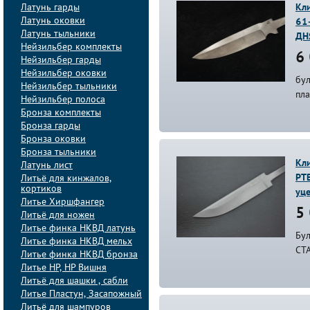
Латунь гарды
Кли
Латунь оковки
61-
Латунь тыльники
ДН
Нейзильбер комплекты
6 
Нейзильбер гарды
Нейзильбер оковки
бул
Нейзильбер тыльники
пл
Нейзильбер полоса
Бронза комплекты
Бронза гарды
Бронза оковки
Бронза тыльники
Кли
Латунь лист
PTB
Литьё для кинжалов,
кортиков
уц
Литье Хиршфангер
5 
Литьё для ножен
Литье финка НКВД латунь
Бул
Литье финка НКВД мельх
СТ
Литье финка НКВД бронза
Литье НР, НР Вишня
Литьё для шашки , сабли
Литье Пластун, Засапожный
Литьё для шампуров