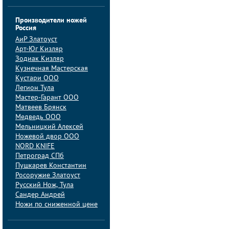
Производители ножей
Россия
АиP Златоуст
Арт-Юг Кизляр
Зодиак Кизляр
Кузнечная Мастерская
Кустари ООО
Легион Тула
Мастер-Гарант ООО
Матвеев Брянск
Медведь ООО
Мельницкий Алексей
Ножевой двор ООО
NORD KNIFE
Петроград СПб
Пушкарев Константин
Росоружие Златоуст
Русский Нож, Тула
Сандер Андрей
Ножи по сниженной цене