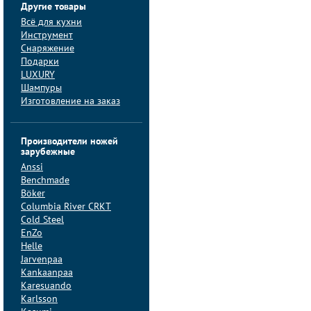
Другие товары
Всё для кухни
Инструмент
Снаряжение
Подарки
LUXURY
Шампуры
Изготовление на заказ
Производители ножей
зарубежные
Anssi
Benchmade
Böker
Columbia River CRKT
Cold Steel
EnZo
Helle
Jarvenpaa
Kankaanpaa
Karesuando
Karlsson