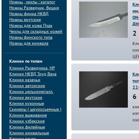
Ножны , чехлы : каталог
Кл
Ножны Разведчик, Вишня
мм.
Ножны финка НКВД
ON
Ножны якутские
ДН
Ножны для ножа Пчак
Чехлы для складных ножей
2 
Ножны финского типа
Ножны для кинжала
Кл
ох
ЦЕ
Клинки по типам
Клинки Pазведчика, НP
Клинки НКВД Труд Вача
Кли
Клинки казачьи
ти
Клинки авторские
22
Клинки цельнометалл.
6 
Клинки якутские
Клинки кухонные
кл
Скинеры ( шкуросъемные )
из
Клинки выживания
ох
Клинки узбекские
Клинки филейные
Клинки кинжальные