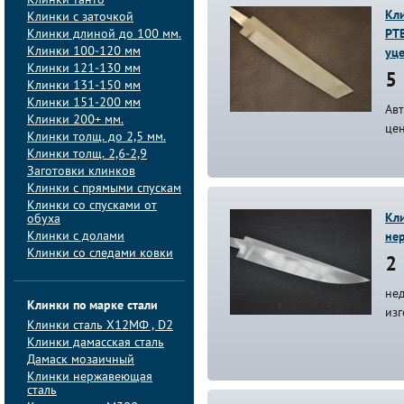
Клинки танто
Кли
Клинки с заточкой
Клинки длиной до 100 мм.
PTB
Клинки 100-120 мм
уц
Клинки 121-130 мм
5 
Клинки 131-150 мм
Клинки 151-200 мм
Авт
Клинки 200+ мм.
це
Клинки толщ. до 2,5 мм.
Клинки толщ. 2,6-2,9
Заготовки клинков
Клинки с прямыми спускам
Клинки со спусками от
Кли
обуха
Клинки с долами
не
Клинки со следами ковки
2 
не
Клинки по марке стали
из
Клинки сталь Х12МФ , D2
Клинки дамасская сталь
Дамаск мозаичный
Клинки нержавеющая
сталь