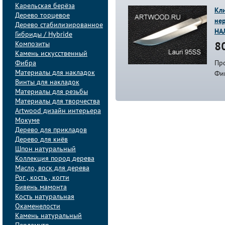
Карельская берёза
Кли
Дерево торцевое
не
Дерево стабилизированное
НА
Гибриды / Hybride
Композиты
80
Камень искусственный
Фибра
Про
Материалы для накладок
Фи
Винты для накладок
Материалы для резьбы
Материалы для творчества
Artwood дизайн интерьера
Мокуме
Дерево для прикладов
Дерево для киёв
Шпон натуральный
Коллекция пород дерева
Масло, воск для дерева
Рог , кость , когти
Бивень мамонта
Кость натуральная
Окаменелости
Камень натуральный