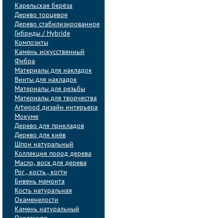
Карельская берёза
Дерево торцевое
Дерево стабилизированное
Гибриды / Hybride
Композиты
Камень искусственный
Фибра
Материалы для накладок
Винты для накладок
Материалы для резьбы
Материалы для творчества
Artwood дизайн интерьера
Мокуме
Дерево для прикладов
Дерево для киёв
Шпон натуральный
Коллекция пород дерева
Масло, воск для дерева
Рог , кость , когти
Бивень мамонта
Кость натуральная
Окаменелости
Камень натуральный