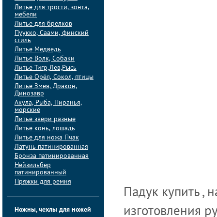
Литье для трости, зонта,
мебели
Литье для брелков
Пуукко, Саами, финский
стиль
Литье Медведь
Литье Волк, Собаки
Литье Тигр,Лев,Рысь
Литье Орёл, Сокол, птицы
Литье Змея, Дракон,
Динозавр
Акула, Рыба, Пиранья,
морские
Литье звери разные
Литье конь, лошадь
Литье для ножа Пчак
Латунь патинированная
Бронза патинированная
Нейзильбер
патинированный
Пряжки для ремня
Падук купить , н
изготовления ру
Ножны, чехлы для ножей