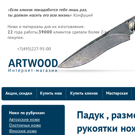
«
Если клинок понадобится тебе лишь раз,
ты должен носить его всю жизнь
» Конфуций
Ножи и материалы для их изготовления .
22
года работы.
39000
клиентов сделали более 2-х
покупок.
+7(495)227-95-00
Акции, скидки
Купить нож
Купить клинок
Мастерская
Ножи по рубрикам
Падук , раз
Авторские ножи
Охотничьи ножи
рукоятки но
Финские ножи