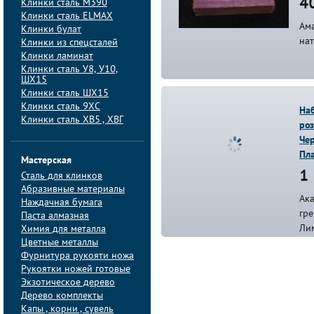
40
Клинки сталь M390
Клинки сталь ELMAX
Ама
Клинки булат
нат
Клинки из спецсталей
Клинки ламинат
Клинки сталь У8, У10,
ШХ15
Клинки сталь ШХ15
Клинки сталь 9ХС
На
Клинки сталь ХВ5 , ХВГ
роз
Чер
Пл
Мастерская
1 
Сталь для клинков
Абразивные материалы
Ака
Наждачная бумага
гре
Паста алмазная
Ли
Химия для металла
Цветные металлы
Фурнитура рукояти ножа
Рукоятки ножей готовые
Экзотическое дерево
Дерево комплекты
Капы , корни , сувель