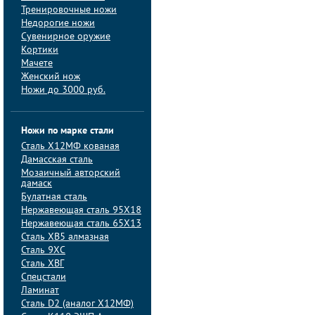
Тренировочные ножи
Недорогие ножи
Сувенирное оружие
Кортики
Мачете
Женский нож
Ножи до 3000 руб.
Ножи по марке стали
Сталь Х12МФ кованая
Дамасская сталь
Мозаичный авторский
дамаск
Булатная сталь
Нержавеющая сталь 95Х18
Нержавеющая сталь 65Х13
Сталь ХВ5 алмазная
Сталь 9ХС
Сталь ХВГ
Спецстали
Ламинат
Сталь D2 (аналог Х12МФ)