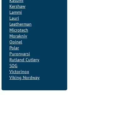
Kasumi
Kershaw
Lammi
Lauri
Leatherman
Microtech
Morakniv
Opinel
Polar
Puronvarsi
Rutland Cutlery
SOG
Victorinox
Viking Nordway