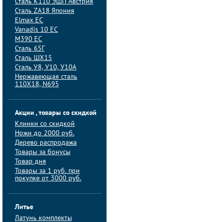
Сталь K110 ЭШП Австрия
Сталь ZA18 Япония
Elmax ЕС
Vanadis 10 ЕС
M390 ЕС
Сталь 65Г
Сталь ШХ15
Сталь У8, У10, У10А
Нержавеющая сталь
110Х18, N695
Акции , товары со скидкой
Клинки со скидкой
Ножи до 2000 руб.
Дерево распродажа
Товары за бонусы
Товар дня
Товары за 1 руб. при
покупке от 3000 руб.
Литье
Латунь комплекты