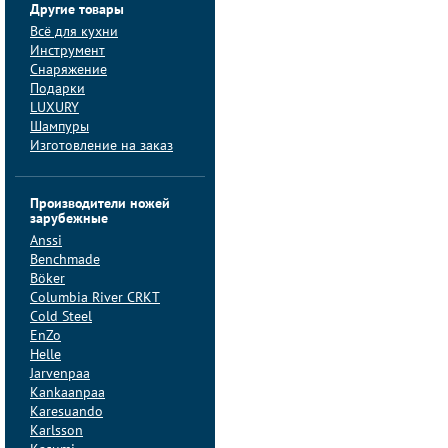
Другие товары
Всё для кухни
Инструмент
Снаряжение
Подарки
LUXURY
Шампуры
Изготовление на заказ
Производители ножей
зарубежные
Anssi
Benchmade
Böker
Columbia River CRKT
Cold Steel
EnZo
Helle
Jarvenpaa
Kankaanpaa
Karesuando
Karlsson