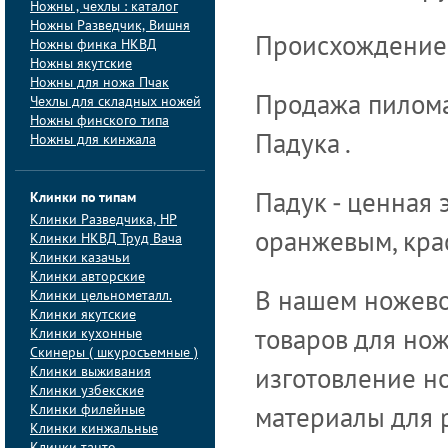
Ножны , чехлы : каталог
Ножны Разведчик, Вишня
Происхождение:
Ножны финка НКВД
Ножны якутские
Ножны для ножа Пчак
Продажа пиломат
Чехлы для складных ножей
Ножны финского типа
Ножны для кинжала
Падука .
Клинки по типам
Падук - ценная 
Клинки Pазведчика, НP
оранжевым, кра
Клинки НКВД Труд Вача
Клинки казачьи
Клинки авторские
Клинки цельнометалл.
В нашем ножево
Клинки якутские
Клинки кухонные
товаров для но
Скинеры ( шкуросъемные )
Клинки выживания
изготовление но
Клинки узбекские
Клинки филейные
материалы для 
Клинки кинжальные