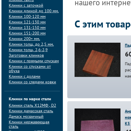
Клинки танто
нашего интернет
Клинки с заточкой
Клинки длиной до 100 мм.
Клинки 100-120 мм
Клинки 121-130 мм
С этим това
Клинки 131-150 мм
Клинки 151-200 мм
Клинки 200+ мм.
Клинки толщ. до 2,5 мм.
Пад
Клинки толщ. 2,6-2,9
60
Заготовки клинков
Клинки с прямыми спускам
Пад
Клинки со спусками от
рас
обуха
на
Клинки с долами
Клинки со следами ковки
Клинки по марке стали
Клинки сталь Х12МФ , D2
Клинки дамасская сталь
Ама
Дамаск мозаичный
но
Клинки нержавеющая
К5
сталь