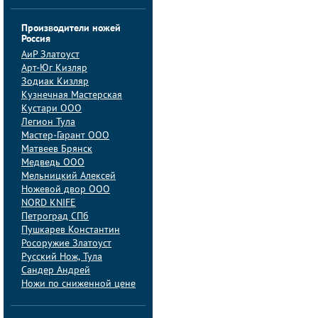
Производители ножей
Россия
АиP Златоуст
Арт-Юг Кизляр
Зодиак Кизляр
Кузнечная Мастерская
Кустари ООО
Легион Тула
Мастер-Гарант ООО
Матвеев Брянск
Медведь ООО
Мельницкий Алексей
Ножевой двор ООО
NORD KNIFE
Петроград СПб
Пушкарев Константин
Росоружие Златоуст
Русский Нож, Тула
Сандер Андрей
Ножи по сниженной цене