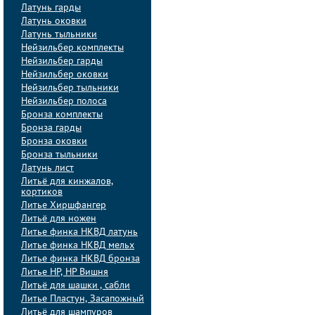
Латунь гарды
Латунь оковки
Латунь тыльники
Нейзильбер комплекты
Нейзильбер гарды
Нейзильбер оковки
Нейзильбер тыльники
Нейзильбер полоса
Бронза комплекты
Бронза гарды
Бронза оковки
Бронза тыльники
Латунь лист
Литьё для кинжалов,
кортиков
Литье Хиршфангер
Литьё для ножен
Литье финка НКВД латунь
Литье финка НКВД мельх
Литье финка НКВД бронза
Литье НР, НР Вишня
Литьё для шашки , сабли
Литье Пластун, Засапожный
Литьё для шампуров