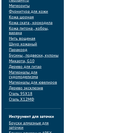
Перламутр
Метеориты
Фурнитура для кожи
Кожа шорная
Кожа ската , крокодила
Кожа питона , кобры,
варана
Нить вощеная
Шнур кожаный
Паракорд
Бусины , подвески, кулоны
Микарта, G10
Дерево для гитар
Материалы для
судомоделизма
Материалы для ювелиров
Дерево эксклюзив
Сталь 95Х18
Сталь Х12МФ
Инструмент для заточки
Бруски алмазные для
заточки