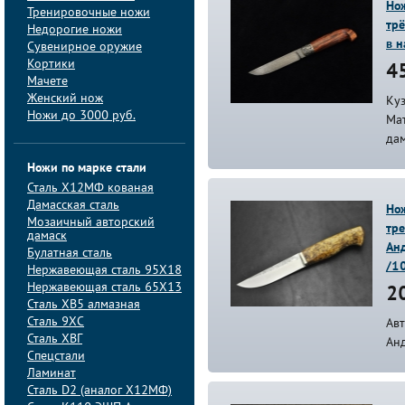
Нож
Тренировочные ножи
трё
Недорогие ножи
в 
Сувенирное оружие
Кортики
45
Мачете
Женский нож
Куз
Ножи до 3000 руб.
Ма
дам
Ножи по марке стали
Сталь Х12МФ кованая
Дамасская сталь
Нож
Мозаичный авторский
тр
дамаск
Анд
Булатная сталь
/1
Нержавеющая сталь 95Х18
Нержавеющая сталь 65Х13
20
Сталь ХВ5 алмазная
Сталь 9ХС
Ав
Сталь ХВГ
Ан
Спецстали
Ламинат
Сталь D2 (аналог Х12МФ)