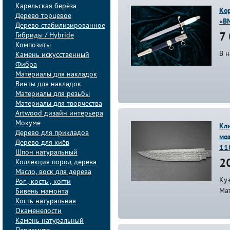
Карельская берёза
Ко
Дерево торцевое
«В
Дерево стабилизированное
Гибриды / Hybride
7 
Композиты
В 
Камень искусственный
Фибра
Материалы для накладок
Винты для накладок
Материалы для резьбы
Материалы для творчества
Artwood дизайн интерьера
Мокуме
Кли
Дерево для прикладов
мо
Дерево для киёв
11
Шпон натуральный
Коллекция пород дерева
20
Масло, воск для дерева
Куз
Рог , кость , когти
Ма
Бивень мамонта
Кость натуральная
Окаменелости
Камень натуральный