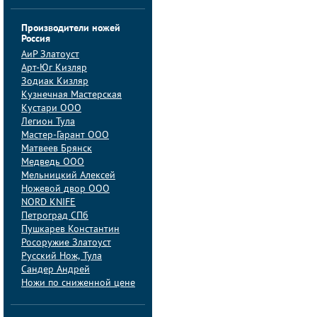
Производители ножей
Россия
АиP Златоуст
Арт-Юг Кизляр
Зодиак Кизляр
Кузнечная Мастерская
Кустари ООО
Легион Тула
Мастер-Гарант ООО
Матвеев Брянск
Медведь ООО
Мельницкий Алексей
Ножевой двор ООО
NORD KNIFE
Петроград СПб
Пушкарев Константин
Росоружие Златоуст
Русский Нож, Тула
Сандер Андрей
Ножи по сниженной цене