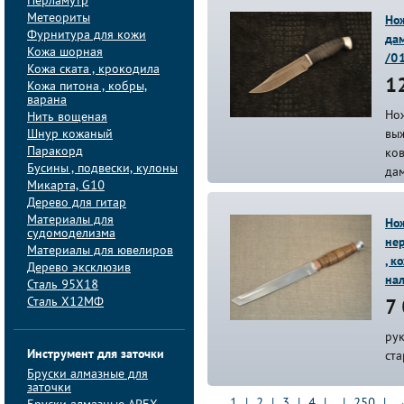
Перламутр
Метеориты
Нож
Фурнитура для кожи
дам
Кожа шорная
/0
Кожа ската , крокодила
12
Кожа питона , кобры,
варана
Нож
Нить вощеная
Шнур кожаный
вы
Паракорд
ко
Бусины , подвески, кулоны
дам
Микарта, G10
Дерево для гитар
Материалы для
Нож
судомоделизма
не
Материалы для ювелиров
, к
Дерево эксклюзив
на
Сталь 95Х18
Сталь Х12МФ
7 
рук
Инструмент для заточки
ста
Бруски алмазные для
заточки
1
|
2
|
3
|
4
| ... |
250
|