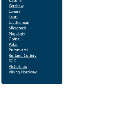
Kasumi
Kershaw
Lammi
Lauri
Leatherman
Microtech
Morakniv
Opinel
Polar
Puronvarsi
Rutland Cutlery
SOG
Victorinox
Viking Nordway