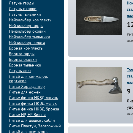
Латунь гарды
Но
Латунь оковки
ста
Латунь тыльники
на
Нейзильбер комплекты
12
Нейзильбер гарды
Нейзильбер оковки
Ри
Нейзильбер тыльники
ша
Нейзильбер полоса
Бронза комплекты
Бронза гарды
Бронза оковки
Бронза тыльники
Топ
Латунь лист
ста
Литьё для кинжалов,
кортиков
на
Литье Хиршфангер
9 
Литьё для ножен
Литье финка НКВД латунь
Ли
Литье финка НКВД мельх
уд
Литье финка НКВД бронза
ясе
Литье НР, НР Вишня
Литьё для шашки , сабли
Литье Пластун, Засапожный
Литьё для шампуров