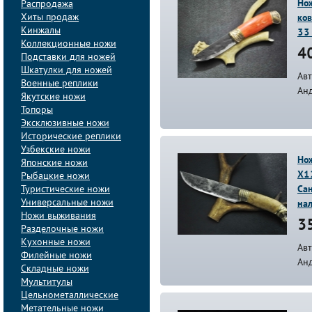
Нож
Распродажа
Хиты продаж
ко
Кинжалы
33
Коллекционные ножи
40
Подставки для ножей
Шкатулки для ножей
Авт
Военные реплики
Ан
Якутские ножи
Топоры
Эксклюзивные ножи
Исторические реплики
Узбекские ножи
Нож
Японские ножи
Х1
Рыбацкие ножи
Туристические ножи
Са
Универсальные ножи
на
Ножи выживания
35
Разделочные ножи
Кухонные ножи
Авт
Филейные ножи
Ан
Складные ножи
Мультитулы
Цельнометаллические
Метательные ножи