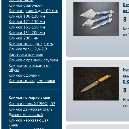
Клинки танто
Коп
Клинки с заточкой
Клинки длиной до 100 мм.
из 
Клинки 100-120 мм
8 
Клинки 121-130 мм
Клинки 131-150 мм
Коп
Клинки 151-200 мм
из 
Клинки 200+ мм.
Клинки толщ. до 2,5 мм.
Клинки толщ. 2,6-2,9
Заготовки клинков
Клинки с прямыми спускам
Клинки со спусками от
Нож
обуха
Клинки с долами
ста
Клинки со следами ковки
К-
8 
Клинки по марке стали
Нож
Клинки сталь Х12МФ , D2
ста
Клинки дамасская сталь
Дамаск мозаичный
Клинки нержавеющая
сталь