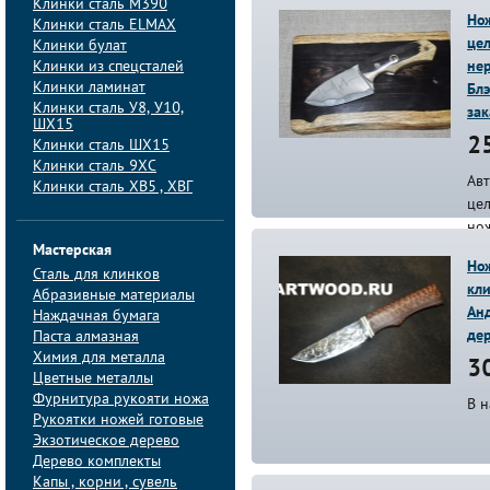
Клинки сталь M390
Нож
Клинки сталь ELMAX
цел
Клинки булат
Клинки из спецсталей
нер
Клинки ламинат
Блэ
Клинки сталь У8, У10,
зак
ШХ15
25
Клинки сталь ШХ15
Клинки сталь 9ХС
Ав
Клинки сталь ХВ5 , ХВГ
це
нож
Мастерская
ху
Нож
ме
Сталь для клинков
кли
Абразивные материалы
Анд
Наждачная бумага
де
Паста алмазная
Химия для металла
30
Цветные металлы
Фурнитура рукояти ножа
В 
Рукоятки ножей готовые
Экзотическое дерево
Дерево комплекты
Капы , корни , сувель