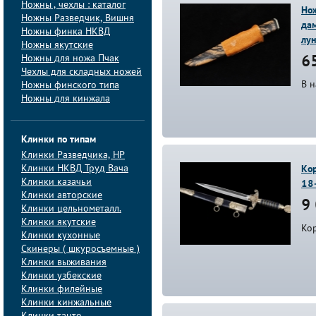
Ножны , чехлы : каталог
Но
Ножны Разведчик, Вишня
дам
Ножны финка НКВД
лу
Ножны якутские
Ножны для ножа Пчак
65
Чехлы для складных ножей
В 
Ножны финского типа
Ножны для кинжала
Клинки по типам
Клинки Pазведчика, НP
Клинки НКВД Труд Вача
Ко
Клинки казачьи
18
Клинки авторские
9 
Клинки цельнометалл.
Клинки якутские
Ко
Клинки кухонные
Скинеры ( шкуросъемные )
Клинки выживания
Клинки узбекские
Клинки филейные
Клинки кинжальные