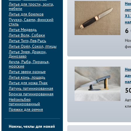
Нож
Литье для трости, зонта,
мебели
лег
Литье для брелков
Х1
Пуукко, Саами, финский
на
стиль
Литье Медведь
6 
Литье Волк, Собаки
Но
Литье Тигр,Лев,Рысь
Литье Орёл, Сокол, птицы
фи
Литье Змея, Дракон,
Динозавр
Акула, Рыба, Пиранья,
морские
Нож
Литье звери разные
дам
Литье конь, лошадь
на
Литье для ножа Пчак
Латунь патинированная
50
Бронза патинированная
Нейзильбер
Ав
патинированный
кл
Пряжки для ремня
Ножны, чехлы для ножей