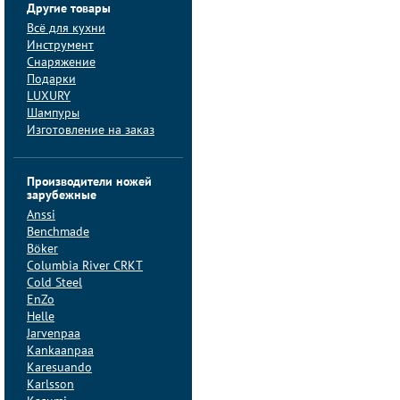
Другие товары
Всё для кухни
Инструмент
Снаряжение
Подарки
LUXURY
Шампуры
Изготовление на заказ
Производители ножей
зарубежные
Anssi
Benchmade
Böker
Columbia River CRKT
Cold Steel
EnZo
Helle
Jarvenpaa
Kankaanpaa
Karesuando
Karlsson