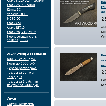
Сталь K110 ЭШП Австрия
Нож
Сталь ZA18 Япония
кли
Elmax ЕС
88
Vanadis 10 ЕС
M390 ЕС
2
Сталь 65Г
Ав
Сталь ШХ15
Кон
Сталь У8, У10, У10А
Нержавеющая сталь
Се
110Х18, N695
Акции , товары со скидкой
Но
Клинки со скидкой
лит
Ножи до 2000 руб.
на
Дерево распродажа
22
Товары за бонусы
Товар дня
Но
Товары за 1 руб. при
покупке от 3000 руб.
Бар
.
Литье
Латунь комплекты