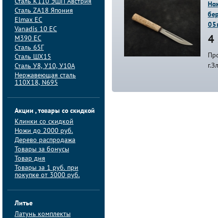
Сталь K110 ЭШП Австрия
Нож
Сталь ZA18 Япония
бер
Elmax ЕС
05
Vanadis 10 ЕС
M390 ЕС
4 
Сталь 65Г
Про
Сталь ШХ15
г.З
Сталь У8, У10, У10А
Нержавеющая сталь
110Х18, N695
Акции , товары со скидкой
Клинки со скидкой
Ножи до 2000 руб.
Дерево распродажа
Товары за бонусы
Товар дня
Товары за 1 руб. при
покупке от 3000 руб.
Литье
Латунь комплекты