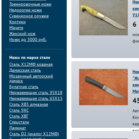
Нож
Тренировочные ножи
ко
Недорогие ножи
У1
Сувенирное оружие
Кортики
6 
Мачете
Женский нож
но
Ножи до 3000 руб.
фи
Ножи по марке стали
Сталь Х12МФ кованая
Дамасская сталь
Но
Мозаичный авторский
"Жа
дамаск
ко
Булатная сталь
Ма
Нержавеющая сталь 95Х18
Нержавеющая сталь 65Х13
45
Сталь ХВ5 алмазная
Сталь 9ХС
Авт
Сталь ХВГ
Кон
Спецстали
ка
Ламинат
ку
Сталь D2 (аналог Х12МФ)