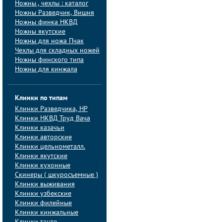
Ножны , чехлы : каталог
Ножны Разведчик, Вишня
Ножны финка НКВД
Ножны якутские
Ножны для ножа Пчак
Чехлы для складных ножей
Ножны финского типа
Ножны для кинжала
Клинки по типам
Клинки Pазведчика, НP
Клинки НКВД Труд Вача
Клинки казачьи
Клинки авторские
Клинки цельнометалл.
Клинки якутские
Клинки кухонные
Скинеры ( шкуросъемные )
Клинки выживания
Клинки узбекские
Клинки филейные
Клинки кинжальные