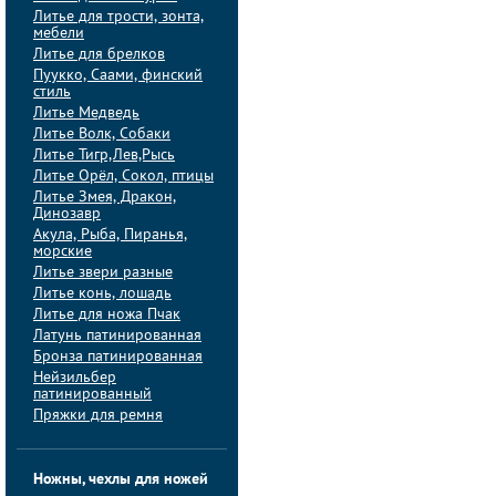
Литье для трости, зонта,
мебели
Литье для брелков
Пуукко, Саами, финский
стиль
Литье Медведь
Литье Волк, Собаки
Литье Тигр,Лев,Рысь
Литье Орёл, Сокол, птицы
Литье Змея, Дракон,
Динозавр
Акула, Рыба, Пиранья,
морские
Литье звери разные
Литье конь, лошадь
Литье для ножа Пчак
Латунь патинированная
Бронза патинированная
Нейзильбер
патинированный
Пряжки для ремня
Ножны, чехлы для ножей