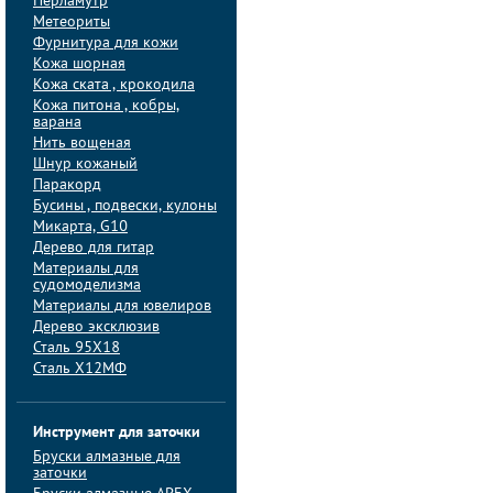
Перламутр
Метеориты
Фурнитура для кожи
Кожа шорная
Кожа ската , крокодила
Кожа питона , кобры,
варана
Нить вощеная
Шнур кожаный
Паракорд
Бусины , подвески, кулоны
Микарта, G10
Дерево для гитар
Материалы для
судомоделизма
Материалы для ювелиров
Дерево эксклюзив
Сталь 95Х18
Сталь Х12МФ
Инструмент для заточки
Бруски алмазные для
заточки