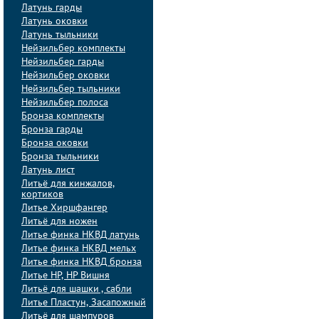
Латунь гарды
Латунь оковки
Латунь тыльники
Нейзильбер комплекты
Нейзильбер гарды
Нейзильбер оковки
Нейзильбер тыльники
Нейзильбер полоса
Бронза комплекты
Бронза гарды
Бронза оковки
Бронза тыльники
Латунь лист
Литьё для кинжалов,
кортиков
Литье Хиршфангер
Литьё для ножен
Литье финка НКВД латунь
Литье финка НКВД мельх
Литье финка НКВД бронза
Литье НР, НР Вишня
Литьё для шашки , сабли
Литье Пластун, Засапожный
Литьё для шампуров