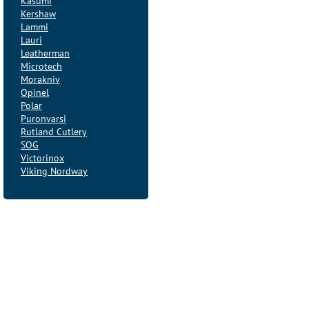
Kasumi
Kershaw
Lammi
Lauri
Leatherman
Microtech
Morakniv
Opinel
Polar
Puronvarsi
Rutland Cutlery
SOG
Victorinox
Viking Nordway