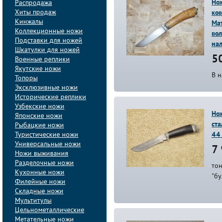
Нож
Распродажа
Хиты продаж
ко
Кинжалы
Ма
Коллекционные ножи
во
Подставки для ножей
на
Шкатулки для ножей
50
Военные реплики
Якутские ножи
В 
Топоры
Эксклюзивные ножи
Исторические реплики
Узбекские ножи
Нож
Японские ножи
ста
Рыбацкие ножи
Туристические ножи
44
Универсальные ножи
7 
Ножи выживания
Разделочные ножи
то
Кухонные ножи
"бу
Филейные ножи
Складные ножи
Мультитулы
Цельнометаллические
Метательные ножи