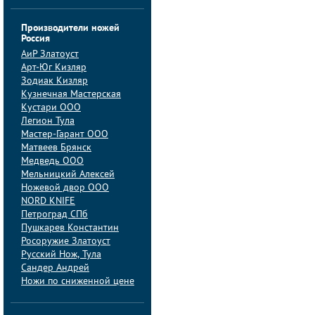
Производители ножей
Россия
АиP Златоуст
Арт-Юг Кизляр
Зодиак Кизляр
Кузнечная Мастерская
Кустари ООО
Легион Тула
Мастер-Гарант ООО
Матвеев Брянск
Медведь ООО
Мельницкий Алексей
Ножевой двор ООО
NORD KNIFE
Петроград СПб
Пушкарев Константин
Росоружие Златоуст
Русский Нож, Тула
Сандер Андрей
Ножи по сниженной цене