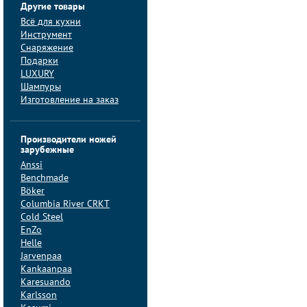
Другие товары
Всё для кухни
Инструмент
Снаряжение
Подарки
LUXURY
Шампуры
Изготовление на заказ
Производители ножей
зарубежные
Anssi
Benchmade
Böker
Columbia River CRKT
Cold Steel
EnZo
Helle
Jarvenpaa
Kankaanpaa
Karesuando
Karlsson