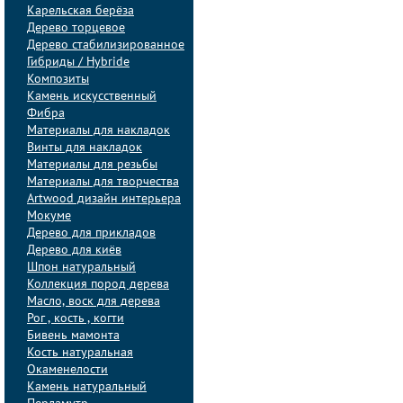
Карельская берёза
Дерево торцевое
Дерево стабилизированное
Гибриды / Hybride
Композиты
Камень искусственный
Фибра
Материалы для накладок
Винты для накладок
Материалы для резьбы
Материалы для творчества
Artwood дизайн интерьера
Мокуме
Дерево для прикладов
Дерево для киёв
Шпон натуральный
Коллекция пород дерева
Масло, воск для дерева
Рог , кость , когти
Бивень мамонта
Кость натуральная
Окаменелости
Камень натуральный