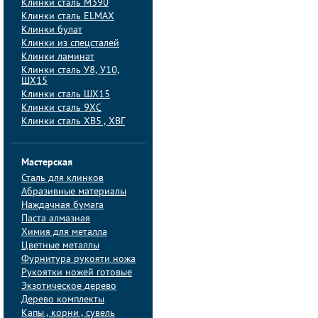
Клинки сталь M390
Клинки сталь ELMAX
Клинки булат
Клинки из спецсталей
Клинки ламинат
Клинки сталь У8, У10,
ШХ15
Клинки сталь ШХ15
Клинки сталь 9ХС
Клинки сталь ХВ5 , ХВГ
Мастерская
Сталь для клинков
Абразивные материалы
Наждачная бумага
Паста алмазная
Химия для металла
Цветные металлы
Фурнитура рукояти ножа
Рукоятки ножей готовые
Экзотическое дерево
Дерево комплекты
Капы , корни , сувель