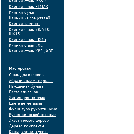
Клинки сталь M390
Клинки сталь ELMAX
Клинки булат
Клинки из спецсталей
Клинки ламинат
Клинки сталь У8, У10,
ШХ15
Клинки сталь ШХ15
Клинки сталь 9ХС
Клинки сталь ХВ5 , ХВГ
Мастерская
Сталь для клинков
Абразивные материалы
Наждачная бумага
Паста алмазная
Химия для металла
Цветные металлы
Фурнитура рукояти ножа
Рукоятки ножей готовые
Экзотическое дерево
Дерево комплекты
Капы , корни , сувель