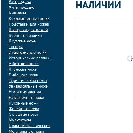
Распродажа
НАЛИЧИИ
Хиты продаж
Кинжалы
Коллекционные ножи
Подставки для ножей
Шкатулки для ножей
Военные реплики
Якутские ножи
Топоры
Эксклюзивные ножи
Исторические реплики
Узбекские ножи
Японские ножи
Рыбацкие ножи
Туристические ножи
Универсальные ножи
Ножи выживания
Разделочные ножи
Кухонные ножи
Филейные ножи
Складные ножи
Мультитулы
Цельнометаллические
Метательные ножи