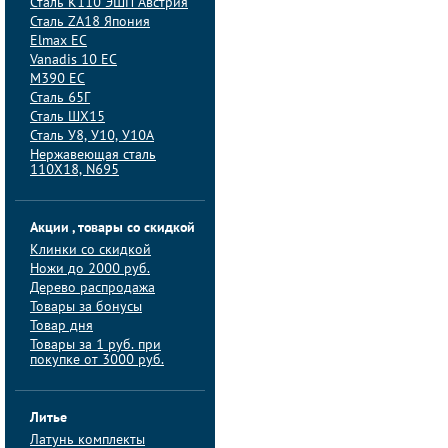
Сталь K110 ЭШП Австрия
Сталь ZA18 Япония
Elmax ЕС
Vanadis 10 ЕС
M390 ЕС
Сталь 65Г
Сталь ШХ15
Сталь У8, У10, У10А
Нержавеющая сталь
110Х18, N695
Акции , товары со скидкой
Клинки со скидкой
Ножи до 2000 руб.
Дерево распродажа
Товары за бонусы
Товар дня
Товары за 1 руб. при
покупке от 3000 руб.
Литье
Латунь комплекты