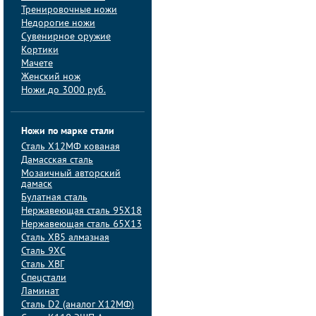
Тренировочные ножи
Недорогие ножи
Сувенирное оружие
Кортики
Мачете
Женский нож
Ножи до 3000 руб.
Ножи по марке стали
Сталь Х12МФ кованая
Дамасская сталь
Мозаичный авторский
дамаск
Булатная сталь
Нержавеющая сталь 95Х18
Нержавеющая сталь 65Х13
Сталь ХВ5 алмазная
Сталь 9ХС
Сталь ХВГ
Спецстали
Ламинат
Сталь D2 (аналог Х12МФ)