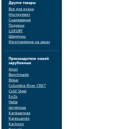
Другие товары
Всё для кухни
Инструмент
Снаряжение
Подарки
LUXURY
Шампуры
Изготовление на заказ
Производители ножей
зарубежные
Anssi
Benchmade
Böker
Columbia River CRKT
Cold Steel
EnZo
Helle
Jarvenpaa
Kankaanpaa
Karesuando
Karlsson