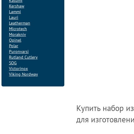
Kasumi
Kershaw
Lammi
Lauri
Leatherman
Microtech
Morakniv
Opinel
Polar
Puronvarsi
Rutland Cutlery
SOG
Victorinox
Viking Nordway
Купить набор из
для изготовлени