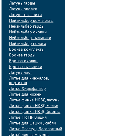
Латунь гарды
Латунь оковки
Латунь тыльники
Нейзильбер комплекты
Нейзильбер гарды
Нейзильбер оковки
Нейзильбер тыльники
Нейзильбер полоса
Бронза комплекты
Бронза гарды
Бронза оковки
Бронза тыльники
Латунь лист
Литьё для кинжалов,
кортиков
Литье Хиршфангер
Литьё для ножен
Литье финка НКВД латунь
Литье финка НКВД мельх
Литье финка НКВД бронза
Литье НР, НР Вишня
Литьё для шашки , сабли
Литье Пластун, Засапожный
Литьё для шампуров