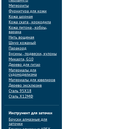
Перламутр
Метеориты
Фурнитура для кожи
Кожа шорная
Кожа ската , крокодила
Кожа питона , кобры,
варана
Нить вощеная
Шнур кожаный
Паракорд
Бусины , подвески, кулоны
Микарта, G10
Дерево для гитар
Материалы для
судомоделизма
Материалы для ювелиров
Дерево эксклюзив
Сталь 95Х18
Сталь Х12МФ
Инструмент для заточки
Бруски алмазные для
заточки