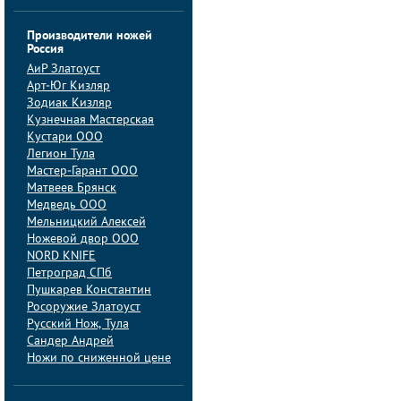
Производители ножей
Россия
АиP Златоуст
Арт-Юг Кизляр
Зодиак Кизляр
Кузнечная Мастерская
Кустари ООО
Легион Тула
Мастер-Гарант ООО
Матвеев Брянск
Медведь ООО
Мельницкий Алексей
Ножевой двор ООО
NORD KNIFE
Петроград СПб
Пушкарев Константин
Росоружие Златоуст
Русский Нож, Тула
Сандер Андрей
Ножи по сниженной цене