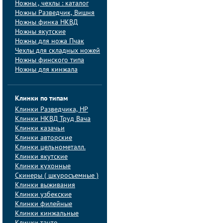
Ножны , чехлы : каталог
Ножны Разведчик, Вишня
Ножны финка НКВД
Ножны якутские
Ножны для ножа Пчак
Чехлы для складных ножей
Ножны финского типа
Ножны для кинжала
Клинки по типам
Клинки Pазведчика, НP
Клинки НКВД Труд Вача
Клинки казачьи
Клинки авторские
Клинки цельнометалл.
Клинки якутские
Клинки кухонные
Скинеры ( шкуросъемные )
Клинки выживания
Клинки узбекские
Клинки филейные
Клинки кинжальные