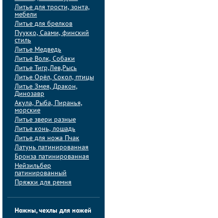
Литье для трости, зонта,
мебели
Литье для брелков
Пуукко, Саами, финский
стиль
Литье Медведь
Литье Волк, Собаки
Литье Тигр,Лев,Рысь
Литье Орёл, Сокол, птицы
Литье Змея, Дракон,
Динозавр
Акула, Рыба, Пиранья,
морские
Литье звери разные
Литье конь, лошадь
Литье для ножа Пчак
Латунь патинированная
Бронза патинированная
Нейзильбер
патинированный
Пряжки для ремня
Ножны, чехлы для ножей