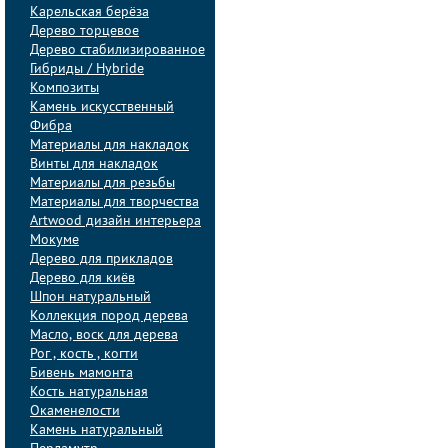
Карельская берёза
Дерево торцевое
Дерево стабилизированное
Гибриды / Hybride
Композиты
Камень искусственный
Фибра
Материалы для накладок
Винты для накладок
Материалы для резьбы
Материалы для творчества
Artwood дизайн интерьера
Мокуме
Дерево для прикладов
Дерево для киёв
Шпон натуральный
Коллекция пород дерева
Масло, воск для дерева
Рог , кость , когти
Бивень мамонта
Кость натуральная
Окаменелости
Камень натуральный