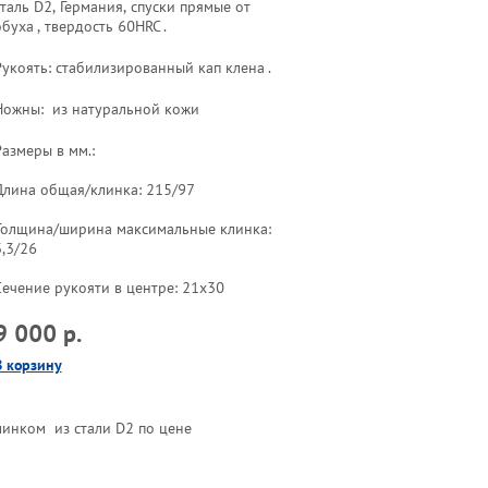
сталь D2, Германия, спуски прямые от
буха , твердость 60HRC .
Рукоять: стабилизированный кап клена .
Ножны: из натуральной кожи
Размеры в мм.:
Длина общая/клинка: 215/97
Толщина/ширина максимальные клинка:
3,3/26
Сечение рукояти в центре: 21х30
9 000 р.
В корзину
инком из стали D2 по цене