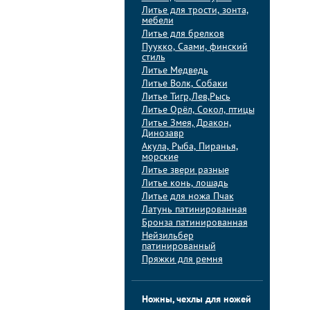
Литье для трости, зонта,
мебели
Литье для брелков
Пуукко, Саами, финский
стиль
Литье Медведь
Литье Волк, Собаки
Литье Тигр,Лев,Рысь
Литье Орёл, Сокол, птицы
Литье Змея, Дракон,
Динозавр
Акула, Рыба, Пиранья,
морские
Литье звери разные
Литье конь, лошадь
Литье для ножа Пчак
Латунь патинированная
Бронза патинированная
Нейзильбер
патинированный
Пряжки для ремня
Ножны, чехлы для ножей