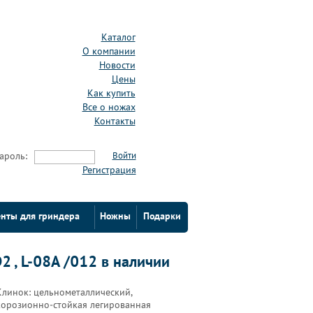
Каталог
О компании
Новости
Цены
Как купить
Все о ножах
Контакты
ароль:
Войти
Регистрация
нты для гриндера
Ножны
Подарки
2 , L-08А /012 в наличии
Клинок: цельнометаллический,
корозионно-стойкая легированная