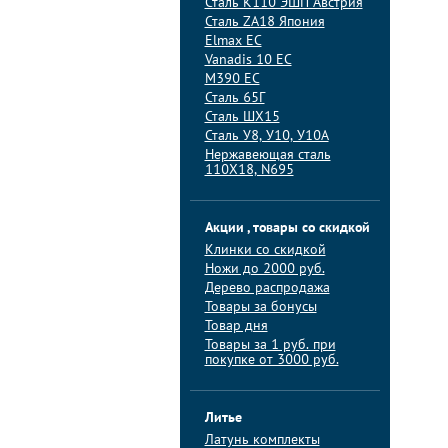
Сталь K110 ЭШП Австрия
Сталь ZA18 Япония
Elmax ЕС
Vanadis 10 ЕС
M390 ЕС
Сталь 65Г
Сталь ШХ15
Сталь У8, У10, У10А
Нержавеющая сталь
110Х18, N695
Акции , товары со скидкой
Клинки со скидкой
Ножи до 2000 руб.
Дерево распродажа
Товары за бонусы
Товар дня
Товары за 1 руб. при
покупке от 3000 руб.
Литье
Латунь комплекты