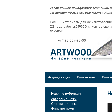
«
Если клинок понадобится тебе лишь р
ты должен носить его всю жизнь
» Кон
Ножи и материалы для их изготовления
22
года работы.
39000
клиентов сдела
покупок.
+7(495)227-95-00
Акции, скидки
Купить нож
Купит
Н
Ножи по рубрикам
Авторские ножи
Охотничьи ножи
Финские ножи