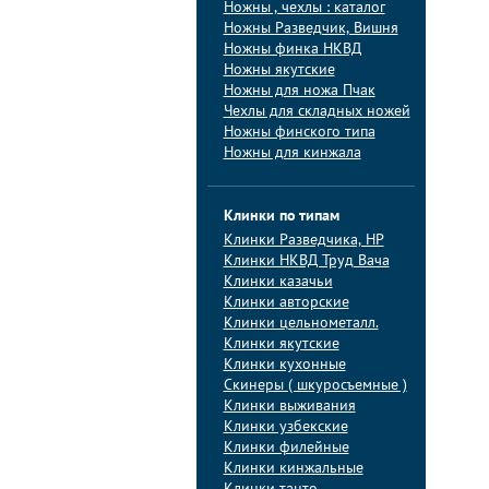
Ножны , чехлы : каталог
Ножны Разведчик, Вишня
Ножны финка НКВД
Ножны якутские
Ножны для ножа Пчак
Чехлы для складных ножей
Ножны финского типа
Ножны для кинжала
Клинки по типам
Клинки Pазведчика, НP
Клинки НКВД Труд Вача
Клинки казачьи
Клинки авторские
Клинки цельнометалл.
Клинки якутские
Клинки кухонные
Скинеры ( шкуросъемные )
Клинки выживания
Клинки узбекские
Клинки филейные
Клинки кинжальные