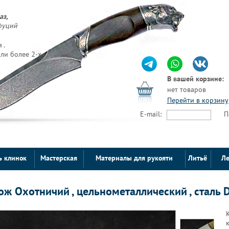
аз,
фуций
 .
ли более 2-х
В вашей корзине:
нет товаров
Перейти в корзину
E-mail:
П
ь клинок
Мастерская
Материалы для рукояти
Литьё
Ле
ож Охотничий , цельнометаллический , сталь D