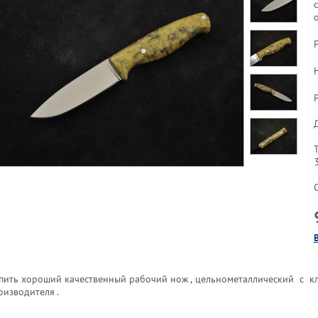
о
пить хороший качественный рабочий нож , цельнометаллический с кл
оизводителя .