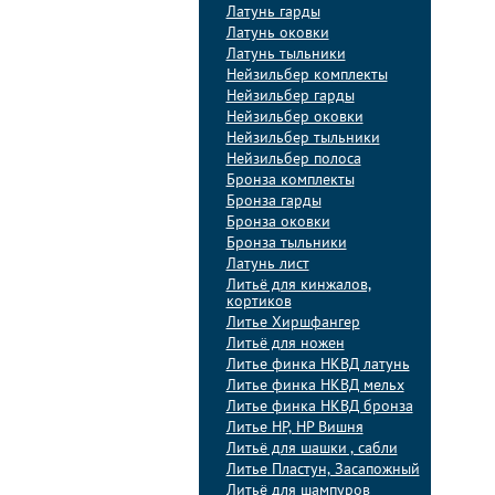
Латунь гарды
Латунь оковки
Латунь тыльники
Нейзильбер комплекты
Нейзильбер гарды
Нейзильбер оковки
Нейзильбер тыльники
Нейзильбер полоса
Бронза комплекты
Бронза гарды
Бронза оковки
Бронза тыльники
Латунь лист
Литьё для кинжалов,
кортиков
Литье Хиршфангер
Литьё для ножен
Литье финка НКВД латунь
Литье финка НКВД мельх
Литье финка НКВД бронза
Литье НР, НР Вишня
Литьё для шашки , сабли
Литье Пластун, Засапожный
Литьё для шампуров