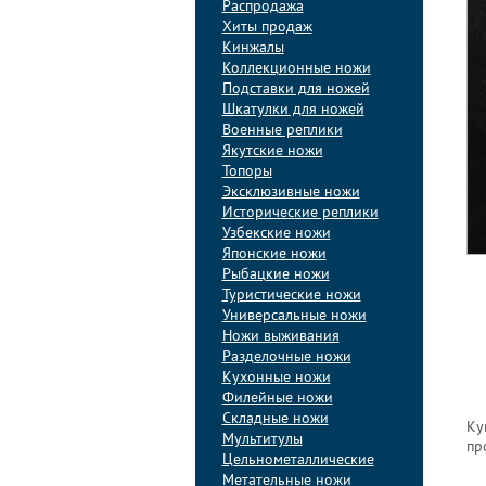
Распродажа
Хиты продаж
Кинжалы
Коллекционные ножи
Подставки для ножей
Шкатулки для ножей
Военные реплики
Якутские ножи
Топоры
Эксклюзивные ножи
Исторические реплики
Узбекские ножи
Японские ножи
Рыбацкие ножи
Туристические ножи
Универсальные ножи
Ножи выживания
Разделочные ножи
Кухонные ножи
Филейные ножи
Складные ножи
Ку
Мультитулы
пр
Цельнометаллические
Метательные ножи