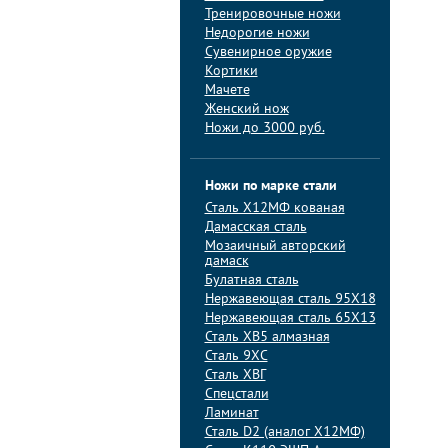
Тренировочные ножи
Недорогие ножи
Сувенирное оружие
Кортики
Мачете
Женский нож
Ножи до 3000 руб.
Ножи по марке стали
Сталь Х12МФ кованая
Дамасская сталь
Мозаичный авторский
дамаск
Булатная сталь
Нержавеющая сталь 95Х18
Нержавеющая сталь 65Х13
Сталь ХВ5 алмазная
Сталь 9ХС
Сталь ХВГ
Спецстали
Ламинат
Сталь D2 (аналог Х12МФ)