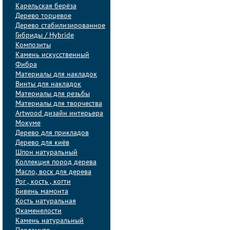
Карельская берёза
Дерево торцевое
Дерево стабилизированное
Гибриды / Hybride
Композиты
Камень искусственный
Фибра
Материалы для накладок
Винты для накладок
Материалы для резьбы
Материалы для творчества
Artwood дизайн интерьера
Мокуме
Дерево для прикладов
Дерево для киёв
Шпон натуральный
Коллекция пород дерева
Масло, воск для дерева
Рог , кость , когти
Бивень мамонта
Кость натуральная
Окаменелости
Камень натуральный