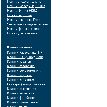
Ножны , чехлы : каталог
Ножны Разведчик, Вишня
Ножны финка НКВД
Ножны якутские
Ножны для ножа Пчак
Чехлы для складных ножей
Ножны финского типа
Ножны для кинжала
Клинки по типам
Клинки Pазведчика, НP
Клинки НКВД Труд Вача
Клинки казачьи
Клинки авторские
Клинки цельнометалл.
Клинки якутские
Клинки кухонные
Скинеры ( шкуросъемные )
Клинки выживания
Клинки узбекские
Клинки филейные
Клинки кинжальные