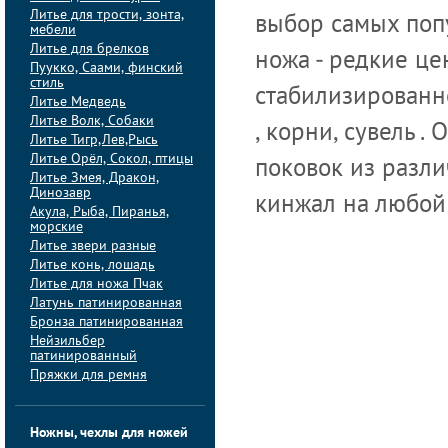
Литье для трости, зонта,
выбор самых поп
мебели
Литье для брелков
ножа - редкие це
Пуукко, Саами, финский
стиль
стабилизированно
Литье Медведь
Литье Волк, Собаки
, корни, сувель 
Литье Тигр,Лев,Рысь
Литье Орёл, Сокол, птицы
поковок из разли
Литье Змея, Дракон,
Динозавр
кинжал на любой 
Акула, Рыба, Пиранья,
морские
Литье звери разные
Литье конь, лошадь
Литье для ножа Пчак
Латунь патинированная
Бронза патинированная
Нейзильбер
патинированный
Пряжки для ремня
Ножны, чехлы для ножей