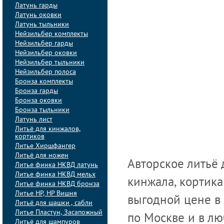
Латунь гарды
Латунь оковки
Латунь тыльники
Нейзильбер комплекты
Нейзильбер гарды
Нейзильбер оковки
Нейзильбер тыльники
Нейзильбер полоса
Бронза комплекты
Бронза гарды
Бронза оковки
Бронза тыльники
Латунь лист
Литьё для кинжалов,
кортиков
Литье Хиршфангер
Литьё для ножен
Авторское литьё 
Литье финка НКВД латунь
Литье финка НКВД мельх
кинжала, кортика
Литье финка НКВД бронза
Литье НР, НР Вишня
выгодной цене в
Литьё для шашки , сабли
Литье Пластун, Засапожный
по Москве и в лю
Литьё для шампуров