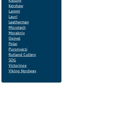
Kasumi
Kershaw
Lammi
Lauri
Leatherman
Microtech
Morakniv
Opinel
Polar
Puronvarsi
Rutland Cutlery
SOG
Victorinox
Viking Nordway