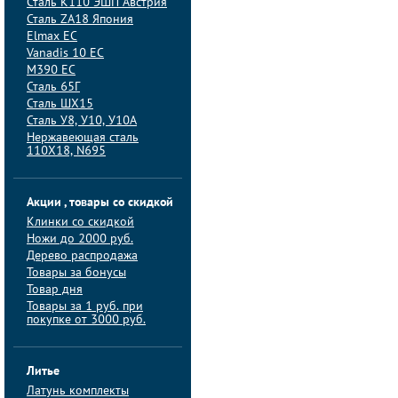
Сталь K110 ЭШП Австрия
Сталь ZA18 Япония
Elmax ЕС
Vanadis 10 ЕС
M390 ЕС
Сталь 65Г
Сталь ШХ15
Сталь У8, У10, У10А
Нержавеющая сталь
110Х18, N695
Акции , товары со скидкой
Клинки со скидкой
Ножи до 2000 руб.
Дерево распродажа
Товары за бонусы
Товар дня
Товары за 1 руб. при
покупке от 3000 руб.
Литье
Латунь комплекты