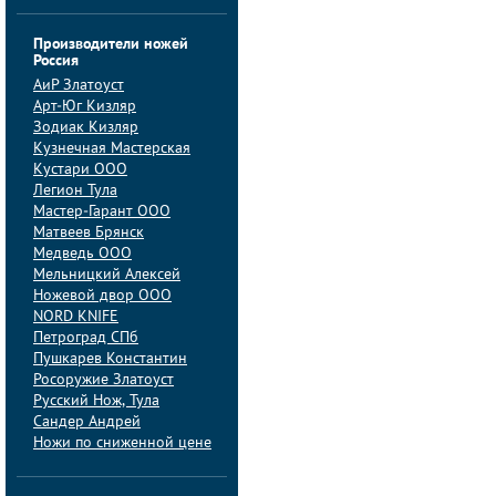
Производители ножей
Россия
АиP Златоуст
Арт-Юг Кизляр
Зодиак Кизляр
Кузнечная Мастерская
Кустари ООО
Легион Тула
Мастер-Гарант ООО
Матвеев Брянск
Медведь ООО
Мельницкий Алексей
Ножевой двор ООО
NORD KNIFE
Петроград СПб
Пушкарев Константин
Росоружие Златоуст
Русский Нож, Тула
Сандер Андрей
Ножи по сниженной цене