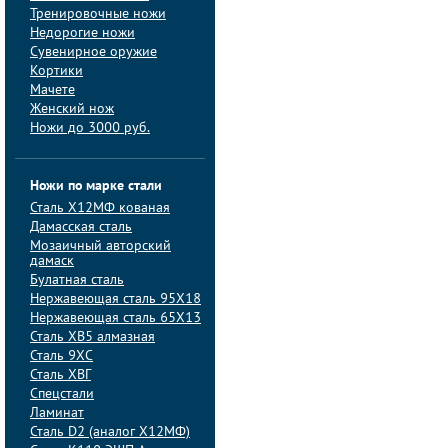
Тренировочные ножи
Недорогие ножи
Сувенирное оружие
Кортики
Мачете
Женский нож
Ножи до 3000 руб.
Ножи по марке стали
Сталь Х12МФ кованая
Дамасская сталь
Мозаичный авторский
дамаск
Булатная сталь
Нержавеющая сталь 95Х18
Нержавеющая сталь 65Х13
Сталь ХВ5 алмазная
Сталь 9ХС
Сталь ХВГ
Спецстали
Ламинат
Сталь D2 (аналог Х12МФ)