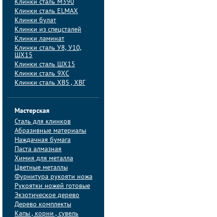
Клинки сталь M390
Клинки сталь ELMAX
Клинки булат
Клинки из спецсталей
Клинки ламинат
Клинки сталь У8, У10,
ШХ15
Клинки сталь ШХ15
Клинки сталь 9ХС
Клинки сталь ХВ5 , ХВГ
Мастерская
Сталь для клинков
Абразивные материалы
Наждачная бумага
Паста алмазная
Химия для металла
Цветные металлы
Фурнитура рукояти ножа
Рукоятки ножей готовые
Экзотическое дерево
Дерево комплекты
Капы , корни , сувель