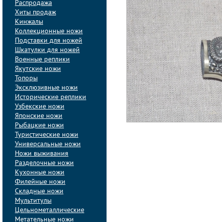
Распродажа
Хиты продаж
Кинжалы
Коллекционные ножи
Подставки для ножей
Шкатулки для ножей
Военные реплики
Якутские ножи
Топоры
Эксклюзивные ножи
Исторические реплики
Узбекские ножи
Японские ножи
Рыбацкие ножи
Туристические ножи
Универсальные ножи
Ножи выживания
Разделочные ножи
Кухонные ножи
Филейные ножи
Складные ножи
Мультитулы
Цельнометаллические
Метательные ножи