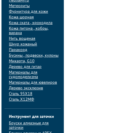
Перламутр
Метеориты
Фурнитура для кожи
Кожа шорная
Кожа ската , крокодила
Кожа питона , кобры,
варана
Нить вощеная
Шнур кожаный
Паракорд
Бусины , подвески, кулоны
Микарта, G10
Дерево для гитар
Материалы для
судомоделизма
Материалы для ювелиров
Дерево эксклюзив
Сталь 95Х18
Сталь Х12МФ
Инструмент для заточки
Бруски алмазные для
заточки