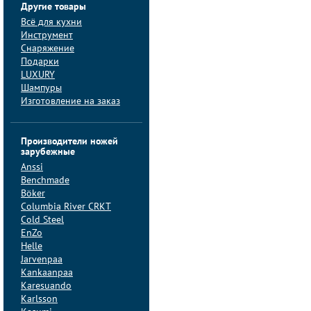
Другие товары
Всё для кухни
Инструмент
Снаряжение
Подарки
LUXURY
Шампуры
Изготовление на заказ
Производители ножей
зарубежные
Anssi
Benchmade
Böker
Columbia River CRKT
Cold Steel
EnZo
Helle
Jarvenpaa
Kankaanpaa
Karesuando
Karlsson