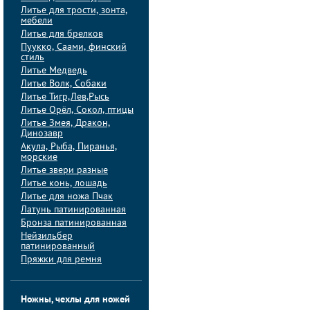
Литье для трости, зонта,
мебели
Литье для брелков
Пуукко, Саами, финский
стиль
Литье Медведь
Литье Волк, Собаки
Литье Тигр,Лев,Рысь
Литье Орёл, Сокол, птицы
Литье Змея, Дракон,
Динозавр
Акула, Рыба, Пиранья,
морские
Литье звери разные
Литье конь, лошадь
Литье для ножа Пчак
Латунь патинированная
Бронза патинированная
Нейзильбер
патинированный
Пряжки для ремня
Ножны, чехлы для ножей