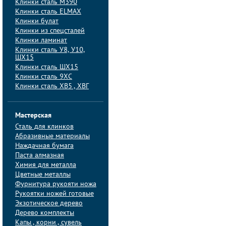
Клинки сталь M390
Клинки сталь ELMAX
Клинки булат
Клинки из спецсталей
Клинки ламинат
Клинки сталь У8, У10,
ШХ15
Клинки сталь ШХ15
Клинки сталь 9ХС
Клинки сталь ХВ5 , ХВГ
Мастерская
Сталь для клинков
Абразивные материалы
Наждачная бумага
Паста алмазная
Химия для металла
Цветные металлы
Фурнитура рукояти ножа
Рукоятки ножей готовые
Экзотическое дерево
Дерево комплекты
Капы , корни , сувель