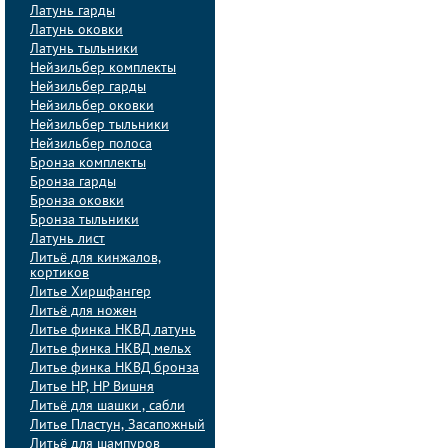
Латунь гарды
Латунь оковки
Латунь тыльники
Нейзильбер комплекты
Нейзильбер гарды
Нейзильбер оковки
Нейзильбер тыльники
Нейзильбер полоса
Бронза комплекты
Бронза гарды
Бронза оковки
Бронза тыльники
Латунь лист
Литьё для кинжалов,
кортиков
Литье Хиршфангер
Литьё для ножен
Литье финка НКВД латунь
Литье финка НКВД мельх
Литье финка НКВД бронза
Литье НР, НР Вишня
Литьё для шашки , сабли
Литье Пластун, Засапожный
Литьё для шампуров