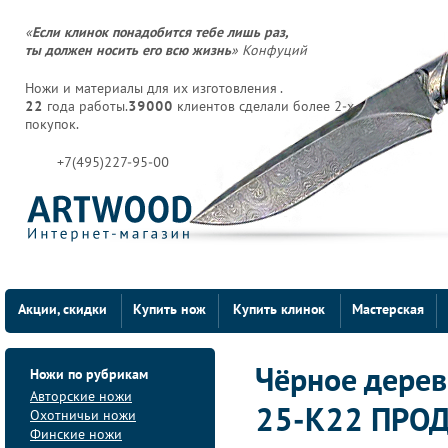
«
Если клинок понадобится тебе лишь раз,
ты должен носить его всю жизнь
» Конфуций
Ножи и материалы для их изготовления .
22
года работы.
39000
клиентов сделали более 2-х
покупок.
+7(495)227-95-00
Акции, скидки
Купить нож
Купить клинок
Мастерская
Ножи по рубрикам
Чёрное дерево
Авторские ножи
25-К22 ПРО
Охотничьи ножи
Финские ножи