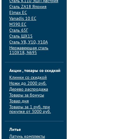
Сталь K110 ЭШП Австрия
Сталь ZA18 Япония
Elmax ЕС
Vanadis 10 ЕС
M390 ЕС
Сталь 65Г
Сталь ШХ15
Сталь У8, У10, У10А
Нержавеющая сталь
110Х18, N695
Акции , товары со скидкой
Клинки со скидкой
Ножи до 2000 руб.
Дерево распродажа
Товары за бонусы
Товар дня
Товары за 1 руб. при
покупке от 3000 руб.
Литье
Латунь комплекты