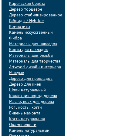
Карельская берёза
Дерево торцевое
Дерево стабилизированное
Гибриды / Hybride
Композиты
Камень искусственный
Фибра
Материалы для накладок
Винты для накладок
Материалы для резьбы
Материалы для творчества
Artwood дизайн интерьера
Мокуме
Дерево для прикладов
Дерево для киёв
Шпон натуральный
Коллекция пород дерева
Масло, воск для дерева
Рог , кость , когти
Бивень мамонта
Кость натуральная
Окаменелости
Камень натуральный