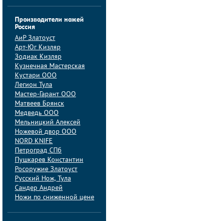
Производители ножей
Россия
АиP Златоуст
Арт-Юг Кизляр
Зодиак Кизляр
Кузнечная Мастерская
Кустари ООО
Легион Тула
Мастер-Гарант ООО
Матвеев Брянск
Медведь ООО
Мельницкий Алексей
Ножевой двор ООО
NORD KNIFE
Петроград СПб
Пушкарев Константин
Росоружие Златоуст
Русский Нож, Тула
Сандер Андрей
Ножи по сниженной цене