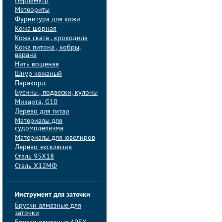
Перламутр
Метеориты
Фурнитура для кожи
Кожа шорная
Кожа ската , крокодила
Кожа питона , кобры,
варана
Нить вощеная
Шнур кожаный
Паракорд
Бусины , подвески, кулоны
Микарта, G10
Дерево для гитар
Материалы для
судомоделизма
Материалы для ювелиров
Дерево эксклюзив
Сталь 95Х18
Сталь Х12МФ
Инструмент для заточки
Бруски алмазные для
заточки