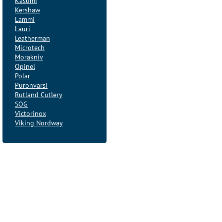
Kasumi
Kershaw
Lammi
Lauri
Leatherman
Microtech
Morakniv
Opinel
Polar
Puronvarsi
Rutland Cutlery
SOG
Victorinox
Viking Nordway