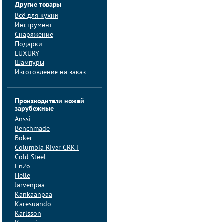
Другие товары
Всё для кухни
Инструмент
Снаряжение
Подарки
LUXURY
Шампуры
Изготовление на заказ
Производители ножей
зарубежные
Anssi
Benchmade
Böker
Columbia River CRKT
Cold Steel
EnZo
Helle
Jarvenpaa
Kankaanpaa
Karesuando
Karlsson