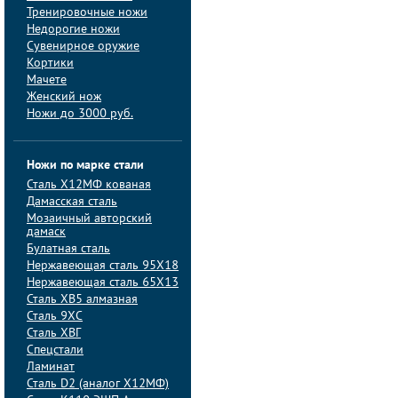
Тренировочные ножи
Недорогие ножи
Сувенирное оружие
Кортики
Мачете
Женский нож
Ножи до 3000 руб.
Ножи по марке стали
Сталь Х12МФ кованая
Дамасская сталь
Мозаичный авторский
дамаск
Булатная сталь
Нержавеющая сталь 95Х18
Нержавеющая сталь 65Х13
Сталь ХВ5 алмазная
Сталь 9ХС
Сталь ХВГ
Спецстали
Ламинат
Сталь D2 (аналог Х12МФ)