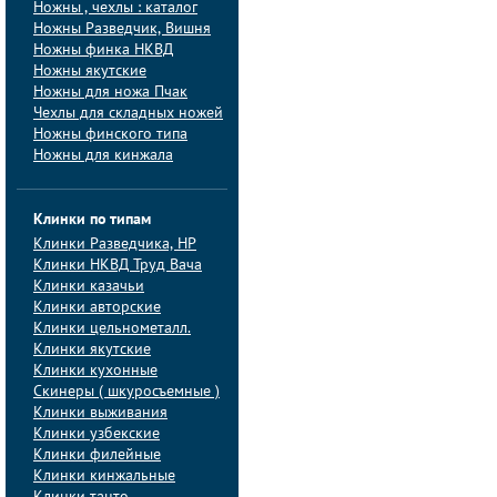
Ножны , чехлы : каталог
Ножны Разведчик, Вишня
Ножны финка НКВД
Ножны якутские
Ножны для ножа Пчак
Чехлы для складных ножей
Ножны финского типа
Ножны для кинжала
Клинки по типам
Клинки Pазведчика, НP
Клинки НКВД Труд Вача
Клинки казачьи
Клинки авторские
Клинки цельнометалл.
Клинки якутские
Клинки кухонные
Скинеры ( шкуросъемные )
Клинки выживания
Клинки узбекские
Клинки филейные
Клинки кинжальные