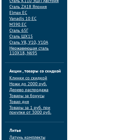
Сталь K110 ЭШП Австрия
Сталь ZA18 Япония
Elmax ЕС
Vanadis 10 ЕС
M390 ЕС
Сталь 65Г
Сталь ШХ15
Сталь У8, У10, У10А
Нержавеющая сталь
110Х18, N695
Акции , товары со скидкой
Клинки со скидкой
Ножи до 2000 руб.
Дерево распродажа
Товары за бонусы
Товар дня
Товары за 1 руб. при
покупке от 3000 руб.
Литье
Латунь комплекты