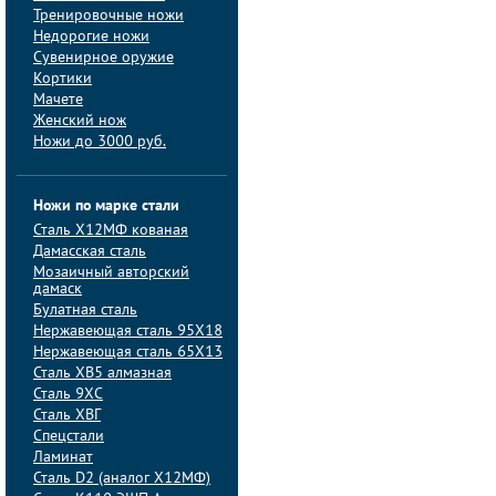
Тренировочные ножи
Недорогие ножи
Сувенирное оружие
Кортики
Мачете
Женский нож
Ножи до 3000 руб.
Ножи по марке стали
Сталь Х12МФ кованая
Дамасская сталь
Мозаичный авторский
дамаск
Булатная сталь
Нержавеющая сталь 95Х18
Нержавеющая сталь 65Х13
Сталь ХВ5 алмазная
Сталь 9ХС
Сталь ХВГ
Спецстали
Ламинат
Сталь D2 (аналог Х12МФ)