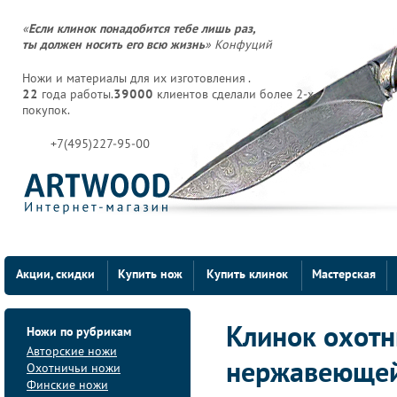
«
Если клинок понадобится тебе лишь раз,
ты должен носить его всю жизнь
» Конфуций
Ножи и материалы для их изготовления .
22
года работы.
39000
клиентов сделали более 2-х
покупок.
+7(495)227-95-00
Акции, скидки
Купить нож
Купить клинок
Мастерская
Ножи по рубрикам
Клинок охотн
Авторские ножи
нержавеющей
Охотничьи ножи
Финские ножи