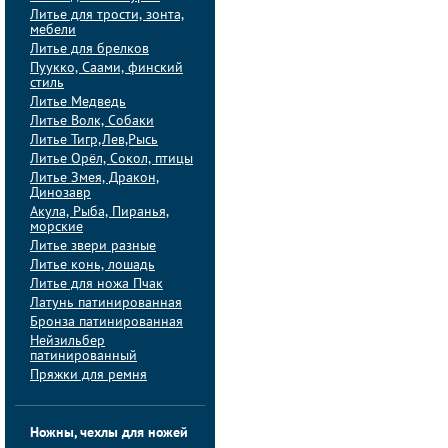
Литье для трости, зонта,
мебели
Литье для брелков
Пуукко, Саами, финский
стиль
Литье Медведь
Литье Волк, Собаки
Литье Тигр,Лев,Рысь
Литье Орёл, Сокол, птицы
Литье Змея, Дракон,
Динозавр
Акула, Рыба, Пиранья,
морские
Литье звери разные
Литье конь, лошадь
Литье для ножа Пчак
Латунь патинированная
Бронза патинированная
Нейзильбер
патинированный
Пряжки для ремня
Ножны, чехлы для ножей