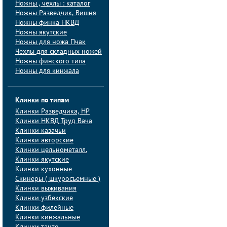
Ножны , чехлы : каталог
Ножны Разведчик, Вишня
Ножны финка НКВД
Ножны якутские
Ножны для ножа Пчак
Чехлы для складных ножей
Ножны финского типа
Ножны для кинжала
Клинки по типам
Клинки Pазведчика, НP
Клинки НКВД Труд Вача
Клинки казачьи
Клинки авторские
Клинки цельнометалл.
Клинки якутские
Клинки кухонные
Скинеры ( шкуросъемные )
Клинки выживания
Клинки узбекские
Клинки филейные
Клинки кинжальные