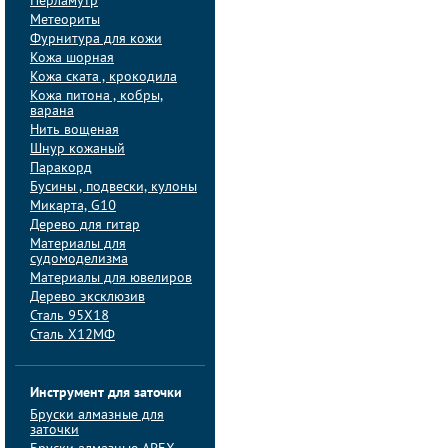
Перламутр
Метеориты
Фурнитура для кожи
Кожа шорная
Кожа ската , крокодила
Кожа питона , кобры,
варана
Нить вощеная
Шнур кожаный
Паракорд
Бусины , подвески, кулоны
Микарта, G10
Дерево для гитар
Материалы для
судомоделизма
Материалы для ювелиров
Дерево эксклюзив
Сталь 95Х18
Сталь Х12МФ
Инструмент для заточки
Бруски алмазные для
заточки