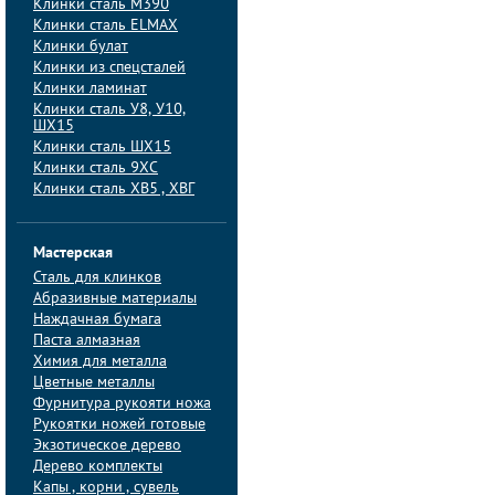
Клинки сталь M390
Клинки сталь ELMAX
Клинки булат
Клинки из спецсталей
Клинки ламинат
Клинки сталь У8, У10,
ШХ15
Клинки сталь ШХ15
Клинки сталь 9ХС
Клинки сталь ХВ5 , ХВГ
Мастерская
Сталь для клинков
Абразивные материалы
Наждачная бумага
Паста алмазная
Химия для металла
Цветные металлы
Фурнитура рукояти ножа
Рукоятки ножей готовые
Экзотическое дерево
Дерево комплекты
Капы , корни , сувель