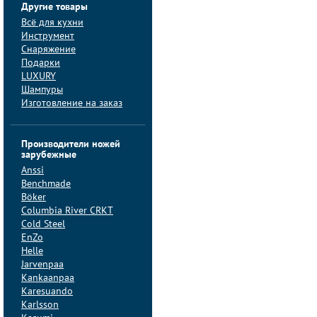
Другие товары
Всё для кухни
Инструмент
Снаряжение
Подарки
LUXURY
Шампуры
Изготовление на заказ
Производители ножей
зарубежные
Anssi
Benchmade
Böker
Columbia River CRKT
Cold Steel
EnZo
Helle
Jarvenpaa
Kankaanpaa
Karesuando
Karlsson