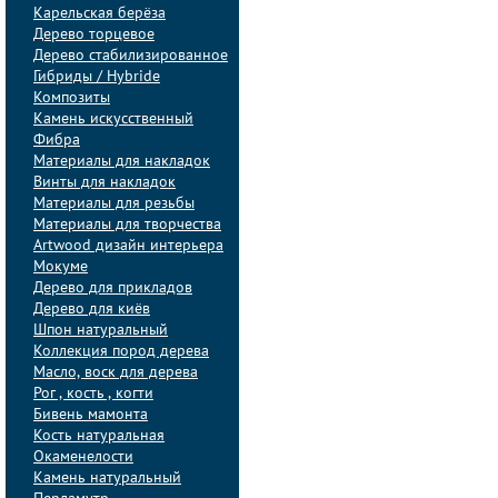
Карельская берёза
Дерево торцевое
Дерево стабилизированное
Гибриды / Hybride
Композиты
Камень искусственный
Фибра
Материалы для накладок
Винты для накладок
Материалы для резьбы
Материалы для творчества
Artwood дизайн интерьера
Мокуме
Дерево для прикладов
Дерево для киёв
Шпон натуральный
Коллекция пород дерева
Масло, воск для дерева
Рог , кость , когти
Бивень мамонта
Кость натуральная
Окаменелости
Камень натуральный