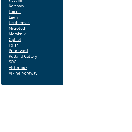
Kasumi
Kershaw
Lammi
Lauri
Leatherman
Microtech
Morakniv
Opinel
Polar
Puronvarsi
Rutland Cutlery
SOG
Victorinox
Viking Nordway