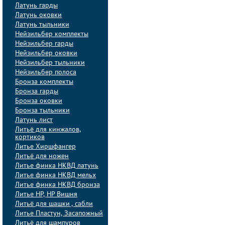
Латунь гарды
Латунь оковки
Латунь тыльники
Нейзильбер комплекты
Нейзильбер гарды
Нейзильбер оковки
Нейзильбер тыльники
Нейзильбер полоса
Бронза комплекты
Бронза гарды
Бронза оковки
Бронза тыльники
Латунь лист
Литьё для кинжалов,
кортиков
Литье Хиршфангер
Литьё для ножен
Литье финка НКВД латунь
Литье финка НКВД мельх
Литье финка НКВД бронза
Литье НР, НР Вишня
Литьё для шашки , сабли
Литье Пластун, Засапожный
Литьё для шампуров