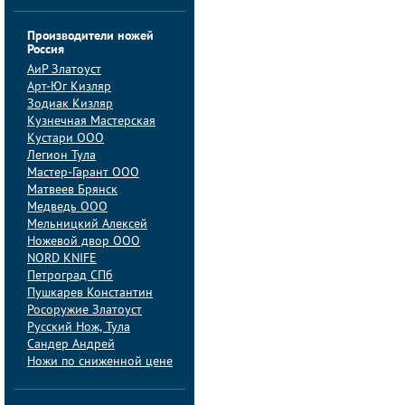
Производители ножей
Россия
АиP Златоуст
Арт-Юг Кизляр
Зодиак Кизляр
Кузнечная Мастерская
Кустари ООО
Легион Тула
Мастер-Гарант ООО
Матвеев Брянск
Медведь ООО
Мельницкий Алексей
Ножевой двор ООО
NORD KNIFE
Петроград СПб
Пушкарев Константин
Росоружие Златоуст
Русский Нож, Тула
Сандер Андрей
Ножи по сниженной цене