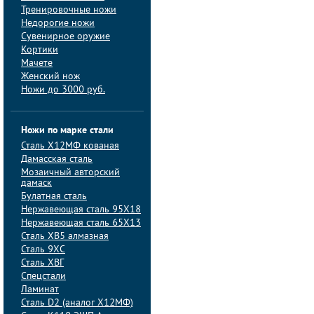
Тренировочные ножи
Недорогие ножи
Сувенирное оружие
Кортики
Мачете
Женский нож
Ножи до 3000 руб.
Ножи по марке стали
Сталь Х12МФ кованая
Дамасская сталь
Мозаичный авторский
дамаск
Булатная сталь
Нержавеющая сталь 95Х18
Нержавеющая сталь 65Х13
Сталь ХВ5 алмазная
Сталь 9ХС
Сталь ХВГ
Спецстали
Ламинат
Сталь D2 (аналог Х12МФ)