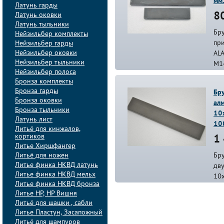
мм
Латунь гарды
Латунь оковки
80
Латунь тыльники
Бру
Нейзильбер комплекты
пр
Нейзильбер гарды
Нейзильбер оковки
ALA
Нейзильбер тыльники
М1
Нейзильбер полоса
Бронза комплекты
Бронза гарды
Бр
Бронза оковки
ал
Бронза тыльники
10
Латунь лист
10
Литьё для кинжалов,
кортиков
1 
Литье Хиршфангер
Литьё для ножен
Бр
Литье финка НКВД латунь
дв
Литье финка НКВД мельх
10
Литье финка НКВД бронза
Литье НР, НР Вишня
Литьё для шашки , сабли
Литье Пластун, Засапожный
Литьё для шампуров