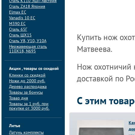
Сталь K110 ЭШП Австрия
Сталь ZA18 Япония
Elmax ЕС
Vanadis 10 ЕС
M390 ЕС
Сталь 65Г
Сталь ШХ15
Купить нож охо
Сталь У8, У10, У10А
Нержавеющая сталь
Матвеева.
110Х18, N695
Нож охотничий к
Акции , товары со скидкой
Клинки со скидкой
доставкой по Ро
Ножи до 2000 руб.
Дерево распродажа
Товары за бонусы
Товар дня
С этим това
Товары за 1 руб. при
покупке от 3000 руб.
Ка
Литье
до
Латунь комплекты