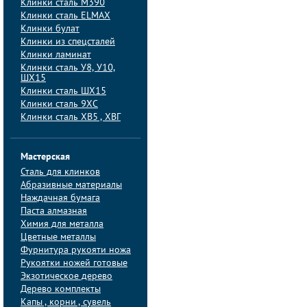
Клинки сталь M390
Клинки сталь ELMAX
Клинки булат
Клинки из спецсталей
Клинки ламинат
Клинки сталь У8, У10,
ШХ15
Клинки сталь ШХ15
Клинки сталь 9ХС
Клинки сталь ХВ5 , ХВГ
Мастерская
Сталь для клинков
Абразивные материалы
Наждачная бумага
Паста алмазная
Химия для металла
Цветные металлы
Фурнитура рукояти ножа
Рукоятки ножей готовые
Экзотическое дерево
Дерево комплекты
Капы , корни , сувель