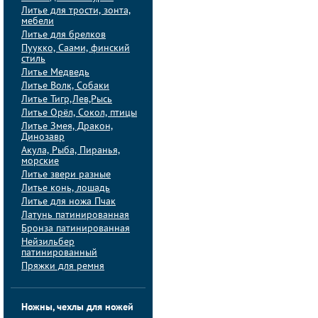
Литье для трости, зонта,
мебели
Литье для брелков
Пуукко, Саами, финский
стиль
Литье Медведь
Литье Волк, Собаки
Литье Тигр,Лев,Рысь
Литье Орёл, Сокол, птицы
Литье Змея, Дракон,
Динозавр
Акула, Рыба, Пиранья,
морские
Литье звери разные
Литье конь, лошадь
Литье для ножа Пчак
Латунь патинированная
Бронза патинированная
Нейзильбер
патинированный
Пряжки для ремня
Ножны, чехлы для ножей