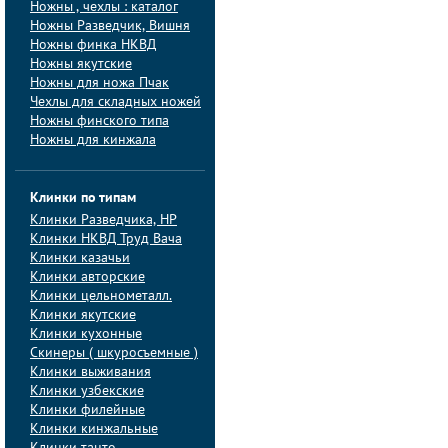
Ножны , чехлы : каталог
Ножны Разведчик, Вишня
Ножны финка НКВД
Ножны якутские
Ножны для ножа Пчак
Чехлы для складных ножей
Ножны финского типа
Ножны для кинжала
Клинки по типам
Клинки Pазведчика, НP
Клинки НКВД Труд Вача
Клинки казачьи
Клинки авторские
Клинки цельнометалл.
Клинки якутские
Клинки кухонные
Скинеры ( шкуросъемные )
Клинки выживания
Клинки узбекские
Клинки филейные
Клинки кинжальные