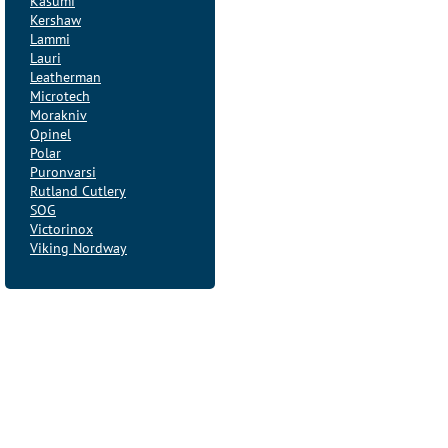
Kasumi
Kershaw
Lammi
Lauri
Leatherman
Microtech
Morakniv
Opinel
Polar
Puronvarsi
Rutland Cutlery
SOG
Victorinox
Viking Nordway