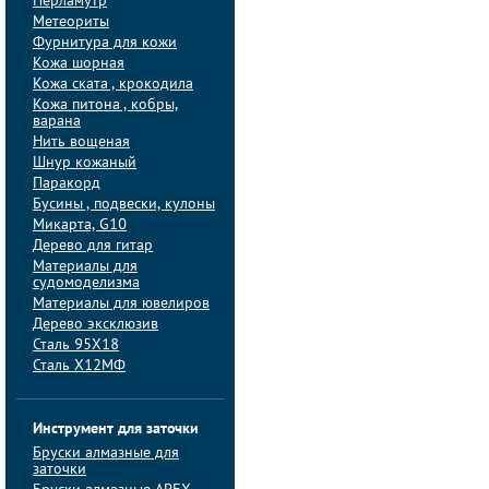
Перламутр
Метеориты
Фурнитура для кожи
Кожа шорная
Кожа ската , крокодила
Кожа питона , кобры,
варана
Нить вощеная
Шнур кожаный
Паракорд
Бусины , подвески, кулоны
Микарта, G10
Дерево для гитар
Материалы для
судомоделизма
Материалы для ювелиров
Дерево эксклюзив
Сталь 95Х18
Сталь Х12МФ
Инструмент для заточки
Бруски алмазные для
заточки