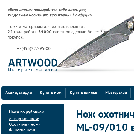
«
Если клинок понадобится тебе лишь раз,
ты должен носить его всю жизнь
» Конфуций
Ножи и материалы для их изготовления .
22
года работы.
39000
клиентов сделали более 2-х
покупок.
+7(495)227-95-00
Акции, скидки
Купить нож
Купить клинок
Мастерская
Ножи по рубрикам
Нож охотнич
Авторские ножи
Охотничьи ножи
ML-09/010 
Финские ножи