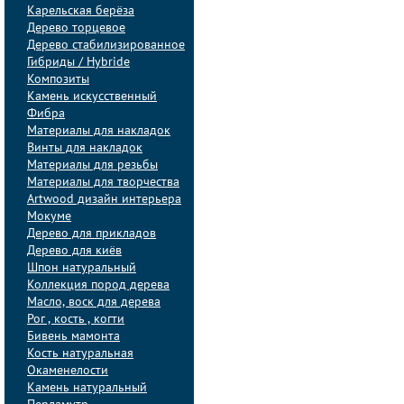
Карельская берёза
Дерево торцевое
Дерево стабилизированное
Гибриды / Hybride
Композиты
Камень искусственный
Фибра
Материалы для накладок
Винты для накладок
Материалы для резьбы
Материалы для творчества
Artwood дизайн интерьера
Мокуме
Дерево для прикладов
Дерево для киёв
Шпон натуральный
Коллекция пород дерева
Масло, воск для дерева
Рог , кость , когти
Бивень мамонта
Кость натуральная
Окаменелости
Камень натуральный