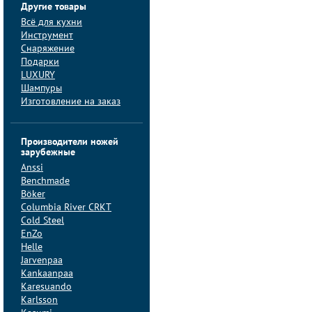
Другие товары
Всё для кухни
Инструмент
Снаряжение
Подарки
LUXURY
Шампуры
Изготовление на заказ
Производители ножей
зарубежные
Anssi
Benchmade
Böker
Columbia River CRKT
Cold Steel
EnZo
Helle
Jarvenpaa
Kankaanpaa
Karesuando
Karlsson