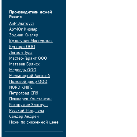
Производители ножей
Россия
АиP Златоуст
Арт-Юг Кизляр
Зодиак Кизляр
Кузнечная Мастерская
Кустари ООО
Легион Тула
Мастер-Гарант ООО
Матвеев Брянск
Медведь ООО
Мельницкий Алексей
Ножевой двор ООО
NORD KNIFE
Петроград СПб
Пушкарев Константин
Росоружие Златоуст
Русский Нож, Тула
Сандер Андрей
Ножи по сниженной цене