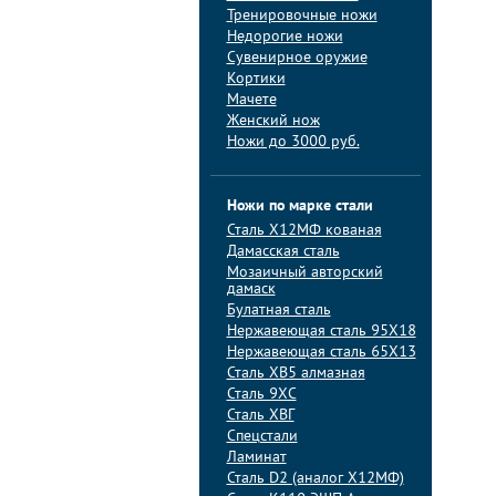
Тренировочные ножи
Недорогие ножи
Сувенирное оружие
Кортики
Мачете
Женский нож
Ножи до 3000 руб.
Ножи по марке стали
Сталь Х12МФ кованая
Дамасская сталь
Мозаичный авторский
дамаск
Булатная сталь
Нержавеющая сталь 95Х18
Нержавеющая сталь 65Х13
Сталь ХВ5 алмазная
Сталь 9ХС
Сталь ХВГ
Спецстали
Ламинат
Сталь D2 (аналог Х12МФ)