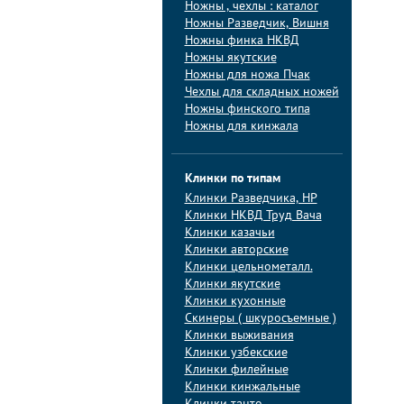
Ножны , чехлы : каталог
Ножны Разведчик, Вишня
Ножны финка НКВД
Ножны якутские
Ножны для ножа Пчак
Чехлы для складных ножей
Ножны финского типа
Ножны для кинжала
Клинки по типам
Клинки Pазведчика, НP
Клинки НКВД Труд Вача
Клинки казачьи
Клинки авторские
Клинки цельнометалл.
Клинки якутские
Клинки кухонные
Скинеры ( шкуросъемные )
Клинки выживания
Клинки узбекские
Клинки филейные
Клинки кинжальные