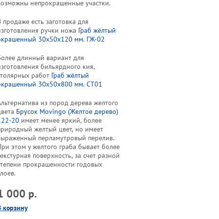
возможны непрокрашенные участки.
В продаже есть заготовка для
изготовления ручки ножа
Граб жёлтый
окрашенный 30х50х120 мм. ГЖ-02
Более длинный вариант для
изготовления бильярдного кия,
столярных работ
Граб жёлтый
окрашенный 30х50х800 мм. СТ01
Альтернатива из пород дерева желтого
цвета
Брусок Movingo (Желтое дерево)
122-20
имеет менее яркий, более
природный желтый цвет, но имеет
выраженный перламутровый перелив.
При этом у желтого граба бывает более
текстурная поверхность, за счет разной
степени прокрашенности годовых
лоев.
1 000 р.
В корзину