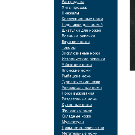
Распродажа
Хиты продаж
Кинжалы
Коллекционные ножи
Подставки для ножей
Шкатулки для ножей
Военные реплики
Якутские ножи
Топоры
Эксклюзивные ножи
Исторические реплики
Узбекские ножи
Японские ножи
Рыбацкие ножи
Туристические ножи
Универсальные ножи
Ножи выживания
Разделочные ножи
Кухонные ножи
Филейные ножи
Складные ножи
Мультитулы
Цельнометаллические
Метательные ножи