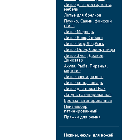
Литье для трости, зонта,
мебели
Литье для брелков
Пуукко, Саами, финский
стиль
Литье Медведь
Литье Волк, Собаки
Литье Тигр,Лев,Рысь
Литье Орёл, Сокол, птицы
Литье Змея, Дракон,
Динозавр
Акула, Рыба, Пиранья,
морские
Литье звери разные
Литье конь, лошадь
Литье для ножа Пчак
Латунь патинированная
Бронза патинированная
Нейзильбер
патинированный
Пряжки для ремня
Ножны, чехлы для ножей