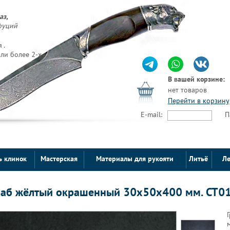
аз,
фуций
 .
ли более 2-х
В вашей корзине:
нет товаров
Перейти в корзину
E-mail:
П
ь клинок
Мастерская
Материалы для рукояти
Литьё
Ле
раб жёлтый окрашенный 30х50х400 мм. СТ0