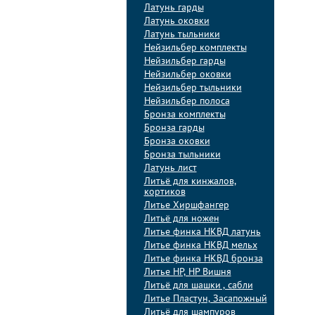
Латунь гарды
Латунь оковки
Латунь тыльники
Нейзильбер комплекты
Нейзильбер гарды
Нейзильбер оковки
Нейзильбер тыльники
Нейзильбер полоса
Бронза комплекты
Бронза гарды
Бронза оковки
Бронза тыльники
Латунь лист
Литьё для кинжалов,
кортиков
Литье Хиршфангер
Литьё для ножен
Литье финка НКВД латунь
Литье финка НКВД мельх
Литье финка НКВД бронза
Литье НР, НР Вишня
Литьё для шашки , сабли
Литье Пластун, Засапожный
Литьё для шампуров