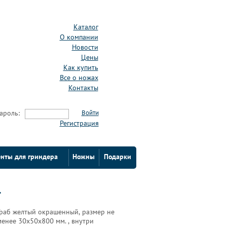
Каталог
О компании
Новости
Цены
Как купить
Все о ножах
Контакты
ароль:
Войти
Регистрация
нты для гриндера
Ножны
Подарки
1
Граб желтый окрашенный, размер не
менее 30х50х800 мм. , внутри