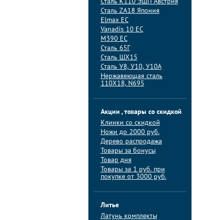
Сталь K110 ЭШП Австрия
Сталь ZA18 Япония
Elmax ЕС
Vanadis 10 ЕС
M390 ЕС
Сталь 65Г
Сталь ШХ15
Сталь У8, У10, У10А
Нержавеющая сталь
110Х18, N695
Акции , товары со скидкой
Клинки со скидкой
Ножи до 2000 руб.
Дерево распродажа
Товары за бонусы
Товар дня
Товары за 1 руб. при
покупке от 3000 руб.
Литье
Латунь комплекты