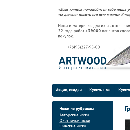
«
Если клинок понадобится тебе лишь р
ты должен носить его всю жизнь
» Кон
Ножи и материалы для их изготовления
22
года работы.
39000
клиентов сдела
покупок.
+7(495)227-95-00
Акции, скидки
Купить нож
Купит
Г
Ножи по рубрикам
Авторские ножи
Охотничьи ножи
Финские ножи