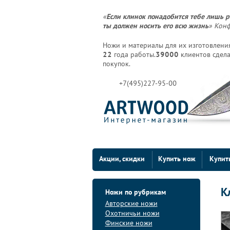
«
Если клинок понадобится тебе лишь р
ты должен носить его всю жизнь
» Кон
Ножи и материалы для их изготовления
22
года работы.
39000
клиентов сдела
покупок.
+7(495)227-95-00
Акции, скидки
Купить нож
Купит
К
Ножи по рубрикам
Авторские ножи
Охотничьи ножи
Финские ножи