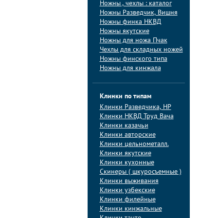
Ножны , чехлы : каталог
Ножны Разведчик, Вишня
Ножны финка НКВД
Ножны якутские
Ножны для ножа Пчак
Чехлы для складных ножей
Ножны финского типа
Ножны для кинжала
Клинки по типам
Клинки Pазведчика, НP
Клинки НКВД Труд Вача
Клинки казачьи
Клинки авторские
Клинки цельнометалл.
Клинки якутские
Клинки кухонные
Скинеры ( шкуросъемные )
Клинки выживания
Клинки узбекские
Клинки филейные
Клинки кинжальные