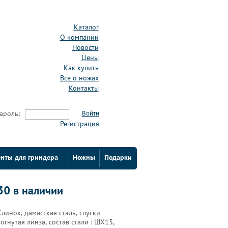
Каталог
О компании
Новости
Цены
Как купить
Все о ножах
Контакты
ароль:
Войти
Регистрация
нты для гриндера
Ножны
Подарки
30 в наличии
Клинок, дамасская сталь, спуски
огнутая линза, состав стали : ШХ15,