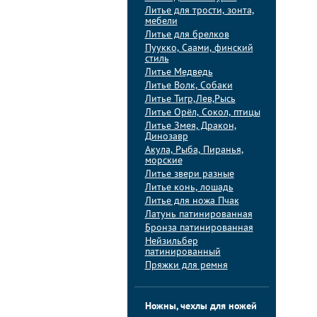
Литье для трости, зонта,
мебели
Литье для брелков
Пуукко, Саами, финский
стиль
Литье Медведь
Литье Волк, Собаки
Литье Тигр,Лев,Рысь
Литье Орёл, Сокол, птицы
Литье Змея, Дракон,
Динозавр
Акула, Рыба, Пиранья,
морские
Литье звери разные
Литье конь, лошадь
Литье для ножа Пчак
Латунь патинированная
Бронза патинированная
Нейзильбер
патинированный
Пряжки для ремня
Ножны, чехлы для ножей