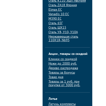
Сталь K110 ЭШП Австрия
Сталь ZA18 Япония
Elmax ЕС
Vanadis 10 ЕС
M390 ЕС
Сталь 65Г
Сталь ШХ15
Сталь У8, У10, У10А
Нержавеющая сталь
110Х18, N695
Акции , товары со скидкой
Клинки со скидкой
Ножи до 2000 руб.
Дерево распродажа
Товары за бонусы
Товар дня
Товары за 1 руб. при
покупке от 3000 руб.
Литье
Латунь комплекты