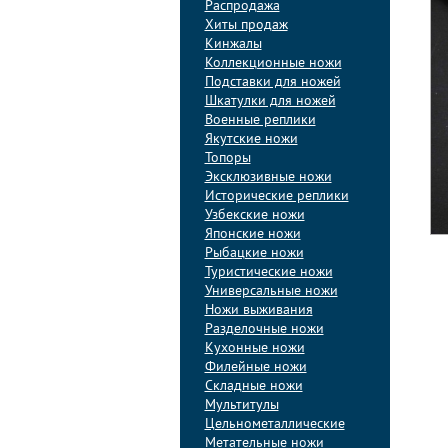
Распродажа
Хиты продаж
Кинжалы
Коллекционные ножи
Подставки для ножей
Шкатулки для ножей
Военные реплики
Якутские ножи
Топоры
Эксклюзивные ножи
Исторические реплики
Узбекские ножи
Японские ножи
Рыбацкие ножи
Туристические ножи
Универсальные ножи
Ножи выживания
Разделочные ножи
Кухонные ножи
Филейные ножи
Складные ножи
Мультитулы
Цельнометаллические
Метательные ножи