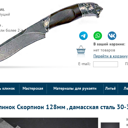
аз,
фуций
 .
ли более 2-х
В вашей корзине:
нет товаров
Перейти в корзину
E-mail:
П
ь клинок
Мастерская
Материалы для рукояти
Литьё
Ле
линок Скорпион 128мм , дамасская сталь 30-
в