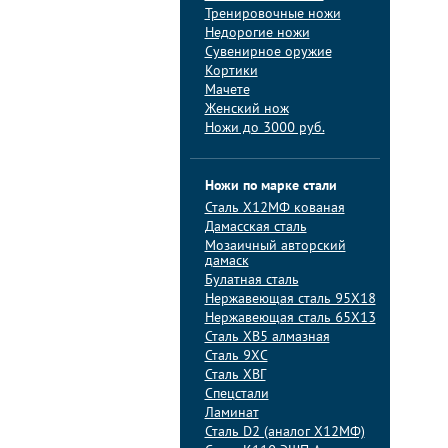
Тренировочные ножи
Недорогие ножи
Сувенирное оружие
Кортики
Мачете
Женский нож
Ножи до 3000 руб.
Ножи по марке стали
Сталь Х12МФ кованая
Дамасская сталь
Мозаичный авторский
дамаск
Булатная сталь
Нержавеющая сталь 95Х18
Нержавеющая сталь 65Х13
Сталь ХВ5 алмазная
Сталь 9ХС
Сталь ХВГ
Спецстали
Ламинат
Сталь D2 (аналог Х12МФ)