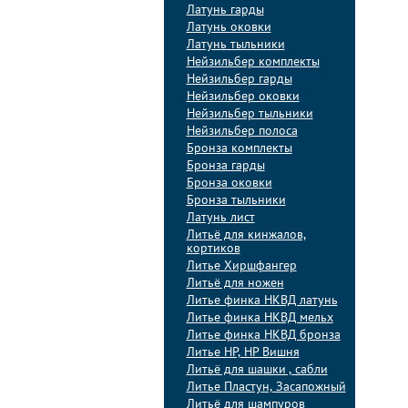
Латунь гарды
Латунь оковки
Латунь тыльники
Нейзильбер комплекты
Нейзильбер гарды
Нейзильбер оковки
Нейзильбер тыльники
Нейзильбер полоса
Бронза комплекты
Бронза гарды
Бронза оковки
Бронза тыльники
Латунь лист
Литьё для кинжалов,
кортиков
Литье Хиршфангер
Литьё для ножен
Литье финка НКВД латунь
Литье финка НКВД мельх
Литье финка НКВД бронза
Литье НР, НР Вишня
Литьё для шашки , сабли
Литье Пластун, Засапожный
Литьё для шампуров