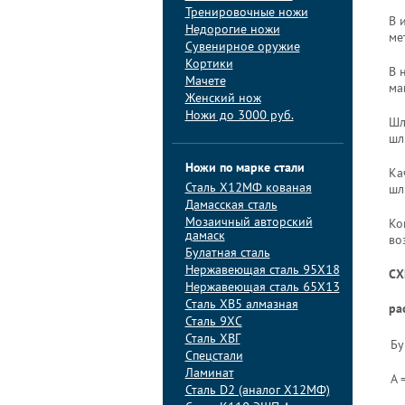
Тренировочные ножи
В 
Недорогие ножи
ме
Сувенирное оружие
Кортики
В 
Мачете
ма
Женский нож
Ножи до 3000 руб.
Шл
шл
Ножи по марке стали
Ка
Сталь Х12МФ кованая
шл
Дамасская сталь
Мозаичный авторский
Ко
дамаск
во
Булатная сталь
Нержавеющая сталь 95Х18
СХ
Нержавеющая сталь 65Х13
Сталь ХВ5 алмазная
ра
Сталь 9ХС
Сталь ХВГ
Бу
Спецстали
Ламинат
A 
Сталь D2 (аналог Х12МФ)