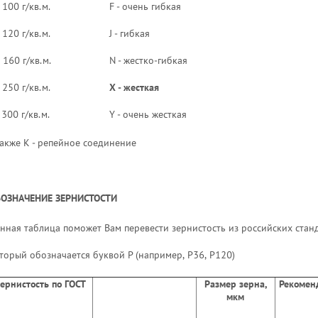
 100 г/кв.м.
F - очень гибкая
 120 г/кв.м.
J - гибкая
 160 г/кв.м.
N - жестко-гибкая
 250 г/кв.м.
X - жесткая
 300 г/кв.м.
Y - очень жесткая
также К - репейное соединение
ОЗНАЧЕНИЕ ЗЕРНИСТОСТИ
нная таблица поможет Вам перевести зернистость из российских станд
торый обозначается буквой Р (например, Р36, Р120)
ернистость по ГОСТ
Размер зерна,
Рекомен
мкм