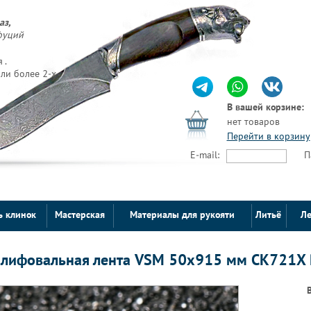
аз,
фуций
 .
ли более 2-х
В вашей корзине:
нет товаров
Перейти в корзину
E-mail:
П
ь клинок
Мастерская
Материалы для рукояти
Литьё
Ле
лифовальная лента VSM 50х915 мм CK721X 