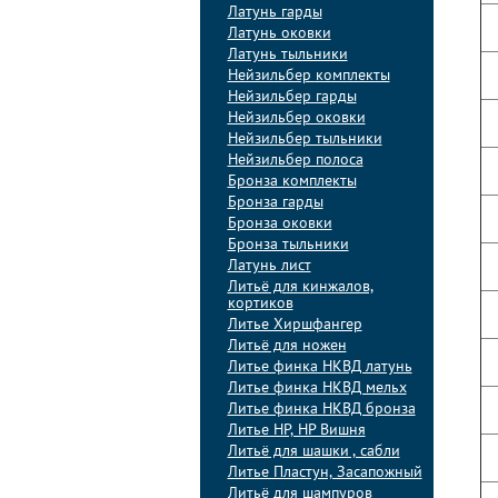
Латунь гарды
Латунь оковки
Латунь тыльники
Нейзильбер комплекты
Нейзильбер гарды
Нейзильбер оковки
Нейзильбер тыльники
Нейзильбер полоса
Бронза комплекты
Бронза гарды
Бронза оковки
Бронза тыльники
Латунь лист
Литьё для кинжалов,
кортиков
Литье Хиршфангер
Литьё для ножен
Литье финка НКВД латунь
Литье финка НКВД мельх
Литье финка НКВД бронза
Литье НР, НР Вишня
Литьё для шашки , сабли
Литье Пластун, Засапожный
Литьё для шампуров