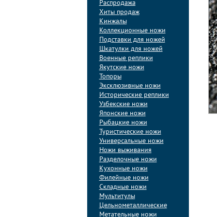
Распродажа
Хиты продаж
Кинжалы
Коллекционные ножи
Подставки для ножей
Шкатулки для ножей
Военные реплики
Якутские ножи
Топоры
Эксклюзивные ножи
Исторические реплики
Узбекские ножи
Японские ножи
Рыбацкие ножи
Туристические ножи
Универсальные ножи
Ножи выживания
Разделочные ножи
Кухонные ножи
Филейные ножи
Складные ножи
Мультитулы
Цельнометаллические
Метательные ножи