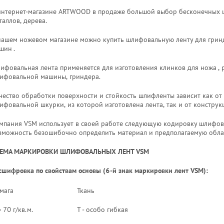
интернет-магазине ARTWOOD в продаже большой выбор бесконечных 
таллов, дерева.
нашем ножевом магазине можно купить шлифовальную ленту для грин
шин .
ифовальная лента применяется для изготовления клинков для ножа ,
ифовальной машины, гриндера.
чество обработки поверхности и стойкость шлифленты зависит как от
ифовальной шкурки, из которой изготовлена лента, так и от констру
мпания VSM использует в своей работе следующую кодировку шлифова
зможность безошибочно определить материал и предполагаемую обла
ЕМА МАРКИРОВКИ ШЛИФОВАЛЬНЫХ ЛЕНТ VSM
сшифровка по свойствам основы (6-й знак маркировки лент VSM):
мага
Ткань
= 70 г/кв.м.
T - особо гибкая