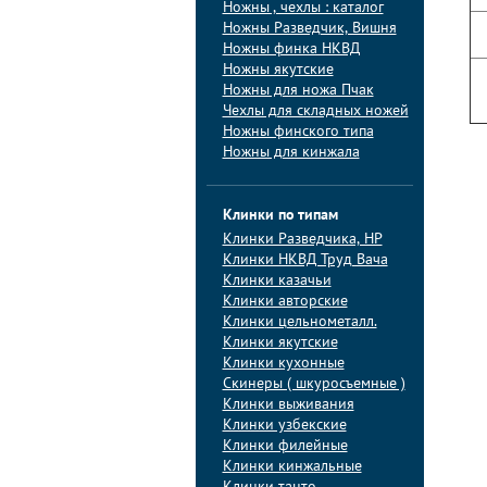
Ножны , чехлы : каталог
Ножны Разведчик, Вишня
Ножны финка НКВД
Ножны якутские
Ножны для ножа Пчак
Чехлы для складных ножей
Ножны финского типа
Ножны для кинжала
Клинки по типам
Клинки Pазведчика, НP
Клинки НКВД Труд Вача
Клинки казачьи
Клинки авторские
Клинки цельнометалл.
Клинки якутские
Клинки кухонные
Скинеры ( шкуросъемные )
Клинки выживания
Клинки узбекские
Клинки филейные
Клинки кинжальные