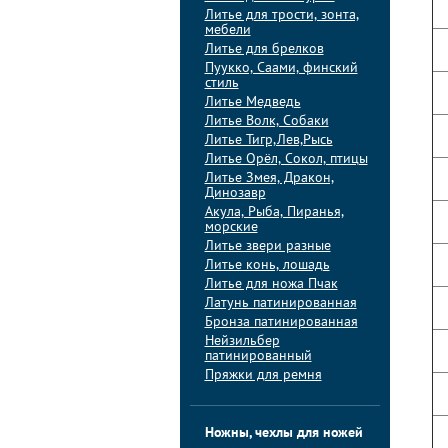
Литье для трости, зонта,
мебели
Литье для брелков
Пуукко, Саами, финский
стиль
Литье Медведь
Литье Волк, Собаки
Литье Тигр,Лев,Рысь
Литье Орёл, Сокол, птицы
Литье Змея, Дракон,
Динозавр
Акула, Рыба, Пиранья,
морские
Литье звери разные
Литье конь, лошадь
Литье для ножа Пчак
Латунь патинированная
Бронза патинированная
Нейзильбер
патинированный
Пряжки для ремня
Ножны, чехлы для ножей