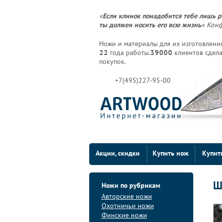
«
Если клинок понадобится тебе лишь р
ты должен носить его всю жизнь
» Кон
Ножи и материалы для их изготовления
22
года работы.
39000
клиентов сдела
покупок.
+7(495)227-95-00
Акции, скидки
Купить нож
Купит
Ш
Ножи по рубрикам
Авторские ножи
Охотничьи ножи
Финские ножи