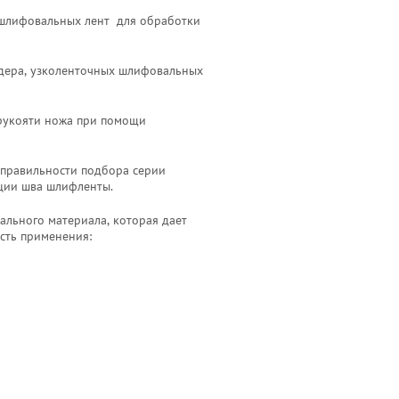
шлифовальных лент для обработки
дера, узколенточных шлифовальных
 рукояти ножа при помощи
 правильности подбора серии
кции шва шлифленты.
льного материала, которая дает
сть применения: