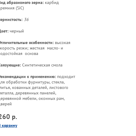
Вид абразивного зерна:
карбид
кремния (SiC)
Зернистость:
36
Цвет:
черный
Отличительные особенности:
высокая
скорость резки; жесткая масло- и
водостойкая основа
Связующие:
Синтетическая смола
Рекомендации к применению:
подходит
для обработки фурнитуры, стекла,
литья, кованных деталей, листового
металла, деревянных панелей,
деревянной мебели, оконных рам,
дверей
260 р.
В корзину