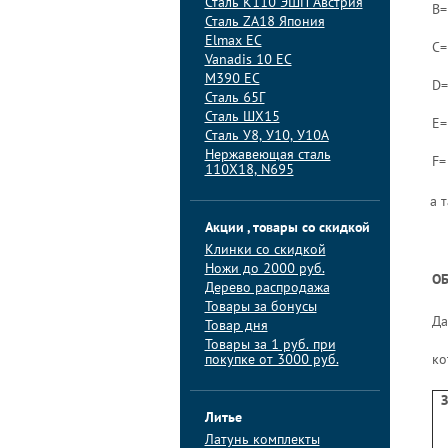
Сталь K110 ЭШП Австрия
B=
Сталь ZA18 Япония
Elmax ЕС
C=
Vanadis 10 ЕС
M390 ЕС
D=
Сталь 65Г
Сталь ШХ15
E=
Сталь У8, У10, У10А
Нержавеющая сталь
F=
110Х18, N695
а 
Акции , товары со скидкой
Клинки со скидкой
Ножи до 2000 руб.
ОБ
Дерево распродажа
Товары за бонусы
Да
Товар дня
Товары за 1 руб. при
покупке от 3000 руб.
ко
З
Литье
Латунь комплекты