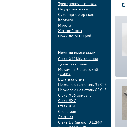
Тренировочные ножи
С
Недорогие ножи
Сувенирное оружие
Кортики
Мачете
Женский нож
Ножи до 3000 руб.
Ножи по марке стали
Сталь Х12МФ кованая
Дамасская сталь
Мозаичный авторский
дамаск
Булатная сталь
Нержавеющая сталь 95Х18
Нержавеющая сталь 65Х13
Сталь ХВ5 алмазная
Сталь 9ХС
Сталь ХВГ
Спецстали
Ламинат
Сталь D2 (аналог Х12МФ)