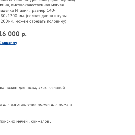
спина, высококачественная мягкая
выделка Италия, размер 140-
280х1200 мм. (полная длина шкуры
1200мм, можем отрезать половину)
16 000 р.
В корзину
ва ножен для ножа, эксклюзивной
ила для изготовления ножен для ножа и
онских мечей , кинжалов .