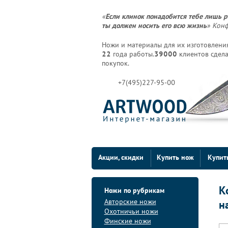
«
Если клинок понадобится тебе лишь р
ты должен носить его всю жизнь
» Кон
Ножи и материалы для их изготовления
22
года работы.
39000
клиентов сдела
покупок.
+7(495)227-95-00
Акции, скидки
Купить нож
Купит
К
Ножи по рубрикам
Авторские ножи
н
Охотничьи ножи
Финские ножи