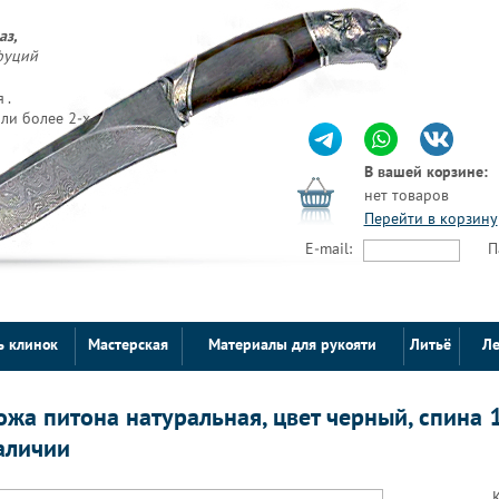
аз,
фуций
 .
ли более 2-х
В вашей корзине:
нет товаров
Перейти в корзину
E-mail:
П
ь клинок
Мастерская
Материалы для рукояти
Литьё
Ле
ожа питона натуральная, цвет черный, спина
аличии