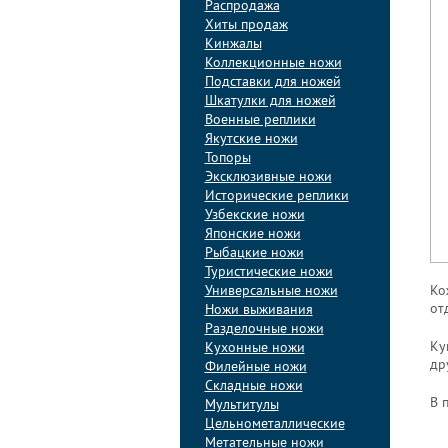
Распродажа
Хиты продаж
Кинжалы
Коллекционные ножи
Подставки для ножей
Шкатулки для ножей
Военные реплики
Якутские ножи
Топоры
Эксклюзивные ножи
Исторические реплики
Узбекские ножи
Японские ножи
Рыбацкие ножи
Туристические ножи
Универсальные ножи
Ко
от
Ножи выживания
Разделочные ножи
Ку
Кухонные ножи
др
Филейные ножи
Складные ножи
В 
Мультитулы
Цельнометаллические
Метательные ножи