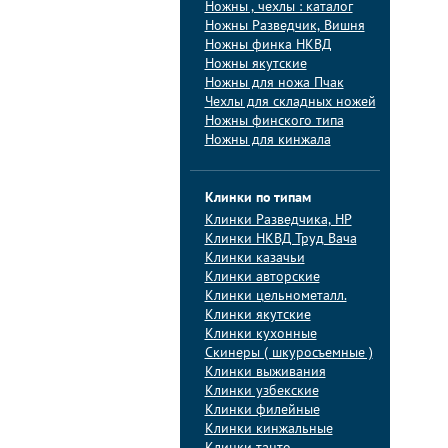
Ножны , чехлы : каталог
Ножны Разведчик, Вишня
Ножны финка НКВД
Ножны якутские
Ножны для ножа Пчак
Чехлы для складных ножей
Ножны финского типа
Ножны для кинжала
Клинки по типам
Клинки Pазведчика, НP
Клинки НКВД Труд Вача
Клинки казачьи
Клинки авторские
Клинки цельнометалл.
Клинки якутские
Клинки кухонные
Скинеры ( шкуросъемные )
Клинки выживания
Клинки узбекские
Клинки филейные
Клинки кинжальные