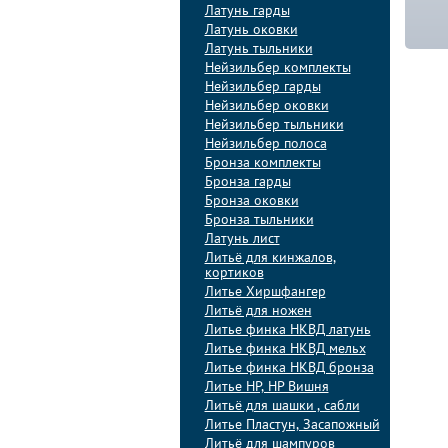
Латунь гарды
Латунь оковки
Латунь тыльники
Нейзильбер комплекты
Нейзильбер гарды
Нейзильбер оковки
Нейзильбер тыльники
Нейзильбер полоса
Бронза комплекты
Бронза гарды
Бронза оковки
Бронза тыльники
Латунь лист
Литьё для кинжалов,
кортиков
Литье Хиршфангер
Литьё для ножен
Литье финка НКВД латунь
Литье финка НКВД мельх
Литье финка НКВД бронза
Литье НР, НР Вишня
Литьё для шашки , сабли
Литье Пластун, Засапожный
Литьё для шампуров