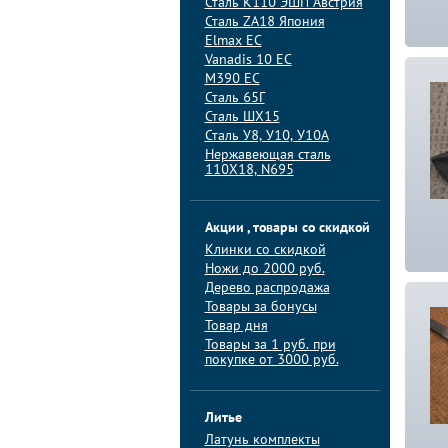
Сталь K110 ЭШП Австрия
Сталь ZA18 Япония
Elmax ЕС
Vanadis 10 ЕС
M390 ЕС
Сталь 65Г
Сталь ШХ15
Сталь У8, У10, У10А
Нержавеющая сталь
110Х18, N695
Акции , товары со скидкой
Клинки со скидкой
Ножи до 2000 руб.
Дерево распродажа
Товары за бонусы
Товар дня
Товары за 1 руб. при
покупке от 3000 руб.
Литье
Латунь комплекты