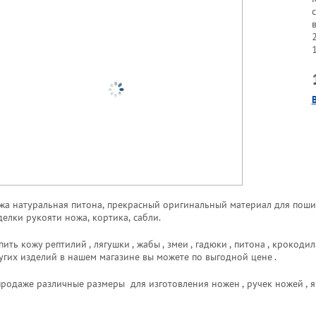
жа натуральная питона, прекрасный оригинальный материал для поши
делки рукояти ножа, кортика, сабли.
пить кожу рептилий , лягушки , жабы , змеи , гадюки , питона , крокод
угих изделий в нашем магазине вы можете по выгодной цене .
продаже различные размеры для изготовления ножен , ручек ножей , яп