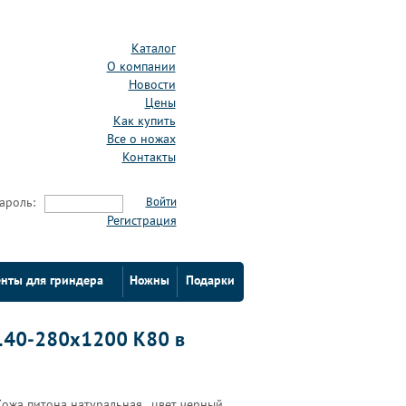
Каталог
О компании
Новости
Цены
Как купить
Все о ножах
Контакты
ароль:
Войти
Регистрация
нты для гриндера
Ножны
Подарки
 140-280х1200 К80 в
Кожа питона натуральная , цвет черный,