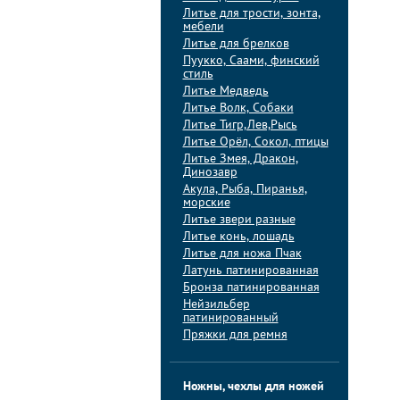
Литье для трости, зонта,
мебели
Литье для брелков
Пуукко, Саами, финский
стиль
Литье Медведь
Литье Волк, Собаки
Литье Тигр,Лев,Рысь
Литье Орёл, Сокол, птицы
Литье Змея, Дракон,
Динозавр
Акула, Рыба, Пиранья,
морские
Литье звери разные
Литье конь, лошадь
Литье для ножа Пчак
Латунь патинированная
Бронза патинированная
Нейзильбер
патинированный
Пряжки для ремня
Ножны, чехлы для ножей