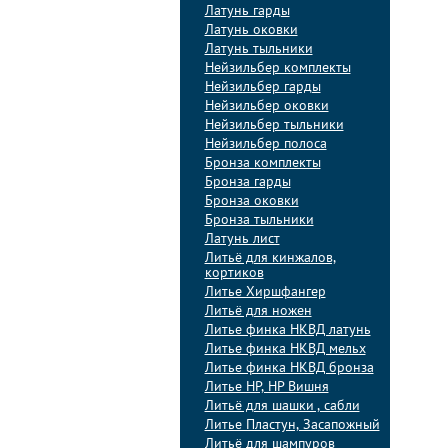
Латунь гарды
Латунь оковки
Латунь тыльники
Нейзильбер комплекты
Нейзильбер гарды
Нейзильбер оковки
Нейзильбер тыльники
Нейзильбер полоса
Бронза комплекты
Бронза гарды
Бронза оковки
Бронза тыльники
Латунь лист
Литьё для кинжалов,
кортиков
Литье Хиршфангер
Литьё для ножен
Литье финка НКВД латунь
Литье финка НКВД мельх
Литье финка НКВД бронза
Литье НР, НР Вишня
Литьё для шашки , сабли
Литье Пластун, Засапожный
Литьё для шампуров