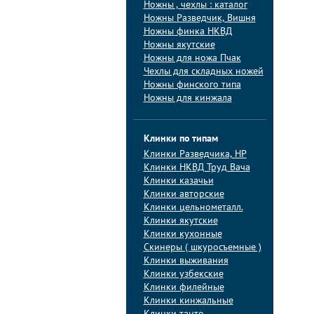
Ножны , чехлы : каталог
Ножны Разведчик, Вишня
Ножны финка НКВД
Ножны якутские
Ножны для ножа Пчак
Чехлы для складных ножей
Ножны финского типа
Ножны для кинжала
Клинки по типам
Клинки Pазведчика, НP
Клинки НКВД Труд Вача
Клинки казачьи
Клинки авторские
Клинки цельнометалл.
Клинки якутские
Клинки кухонные
Скинеры ( шкуросъемные )
Клинки выживания
Клинки узбекские
Клинки филейные
Клинки кинжальные