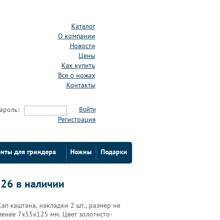
Каталог
О компании
Новости
Цены
Как купить
Все о ножах
Контакты
ароль:
Войти
Регистрация
нты для гриндера
Ножны
Подарки
-26 в наличии
Кап каштана, накладки 2 шт., размер не
менее 7х55х125 мм. Цвет золотисто-