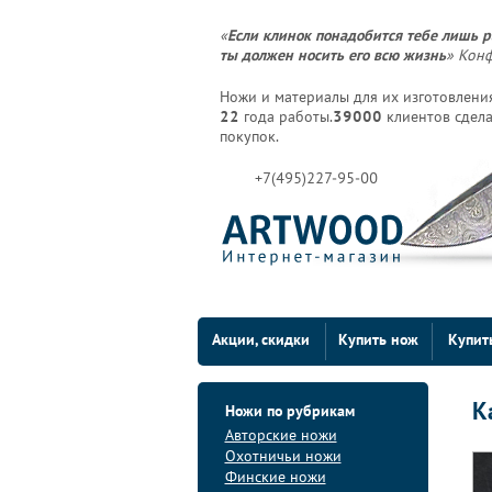
«
Если клинок понадобится тебе лишь р
ты должен носить его всю жизнь
» Кон
Ножи и материалы для их изготовления
22
года работы.
39000
клиентов сдела
покупок.
+7(495)227-95-00
Акции, скидки
Купить нож
Купит
К
Ножи по рубрикам
Авторские ножи
Охотничьи ножи
Финские ножи