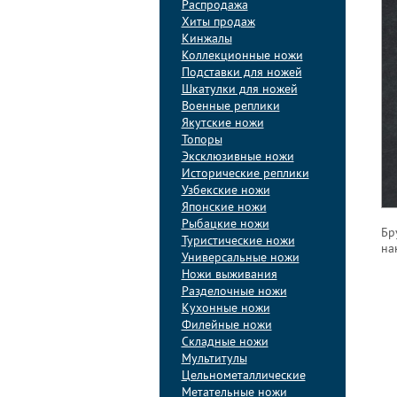
Распродажа
Хиты продаж
Кинжалы
Коллекционные ножи
Подставки для ножей
Шкатулки для ножей
Военные реплики
Якутские ножи
Топоры
Эксклюзивные ножи
Исторические реплики
Узбекские ножи
Японские ножи
Рыбацкие ножи
Бр
Туристические ножи
на
Универсальные ножи
Ножи выживания
Разделочные ножи
Кухонные ножи
Филейные ножи
Складные ножи
Мультитулы
Цельнометаллические
Метательные ножи