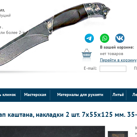
аз,
фуций
 .
ли более 2-х
В вашей корзине:
нет товаров
Перейти в корзину
E-mail:
П
ь клинок
Мастерская
Материалы для рукояти
Литьё
Ле
ап каштана, накладки 2 шт. 7х55х125 мм. 35