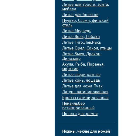
Литье для трости, зонта,
мебели
Литье для брелков
Пуукко, Саами, финский
стиль
Литье Медведь
Литье Волк, Собаки
Литье Тигр,Лев,Рысь
Литье Орёл, Сокол, птицы
Литье Змея, Дракон,
Динозавр
Акула, Рыба, Пиранья,
морские
Литье звери разные
Литье конь, лошадь
Литье для ножа Пчак
Латунь патинированная
Бронза патинированная
Нейзильбер
патинированный
Пряжки для ремня
Ножны, чехлы для ножей