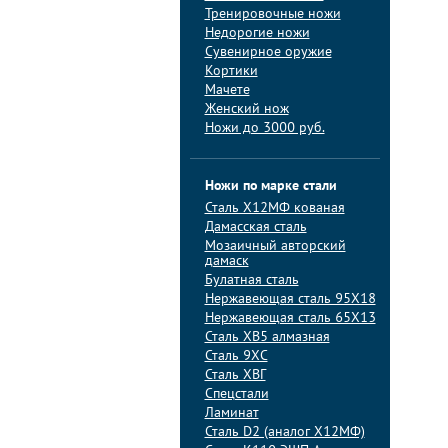
Тренировочные ножи
Недорогие ножи
Сувенирное оружие
Кортики
Мачете
Женский нож
Ножи до 3000 руб.
Ножи по марке стали
Сталь Х12МФ кованая
Дамасская сталь
Мозаичный авторский
дамаск
Булатная сталь
Нержавеющая сталь 95Х18
Нержавеющая сталь 65Х13
Сталь ХВ5 алмазная
Сталь 9ХС
Сталь ХВГ
Спецстали
Ламинат
Сталь D2 (аналог Х12МФ)