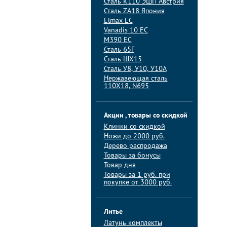
Сталь K110 ЭШП Австрия
Сталь ZA18 Япония
Elmax ЕС
Vanadis 10 ЕС
M390 ЕС
Сталь 65Г
Сталь ШХ15
Сталь У8, У10, У10А
Нержавеющая сталь
110Х18, N695
Акции , товары со скидкой
Клинки со скидкой
Ножи до 2000 руб.
Дерево распродажа
Товары за бонусы
Товар дня
Товары за 1 руб. при
покупке от 3000 руб.
Литье
Латунь комплекты