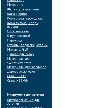
Перламутр
Метеориты
Фурнитура для кожи
Кожа шорная
Кожа ската , крокодила
Кожа питона , кобры,
варана
Нить вощеная
Шнур кожаный
Паракорд
Бусины , подвески, кулоны
Микарта, G10
Дерево для гитар
Материалы для
судомоделизма
Материалы для ювелиров
Дерево эксклюзив
Сталь 95Х18
Сталь Х12МФ
Инструмент для заточки
Бруски алмазные для
заточки