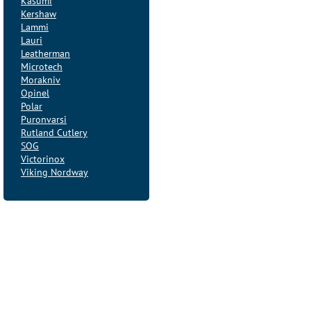
Kasumi
Kershaw
Lammi
Lauri
Leatherman
Microtech
Morakniv
Opinel
Polar
Puronvarsi
Rutland Cutlery
SOG
Victorinox
Viking Nordway