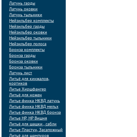
Латунь гарды
Латунь оковки
Латунь тыльники
Нейзильбер комплекты
Нейзильбер гарды
Нейзильбер оковки
Нейзильбер тыльники
Нейзильбер полоса
Бронза комплекты
Бронза гарды
Бронза оковки
Бронза тыльники
Латунь лист
Литьё для кинжалов,
кортиков
Литье Хиршфангер
Литьё для ножен
Литье финка НКВД латунь
Литье финка НКВД мельх
Литье финка НКВД бронза
Литье НР, НР Вишня
Литьё для шашки , сабли
Литье Пластун, Засапожный
Литьё для шампуров