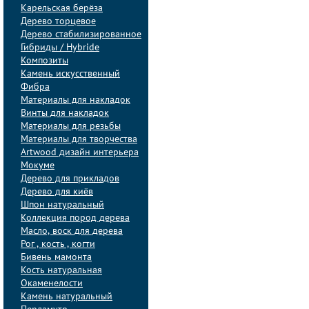
Карельская берёза
Дерево торцевое
Дерево стабилизированное
Гибриды / Hybride
Композиты
Камень искусственный
Фибра
Материалы для накладок
Винты для накладок
Материалы для резьбы
Материалы для творчества
Artwood дизайн интерьера
Мокуме
Дерево для прикладов
Дерево для киёв
Шпон натуральный
Коллекция пород дерева
Масло, воск для дерева
Рог , кость , когти
Бивень мамонта
Кость натуральная
Окаменелости
Камень натуральный