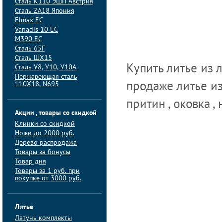
Сталь K110 ЭШП Австрия
Сталь ZA18 Япония
Elmax ЕС
Vanadis 10 ЕС
M390 ЕС
Сталь 65Г
Сталь ШХ15
Купить литье из 
Сталь У8, У10, У10А
Нержавеющая сталь
110Х18, N695
продаже литье из 
притин , оковка ,
Акции , товары со скидкой
Клинки со скидкой
Ножи до 2000 руб.
Дерево распродажа
Товары за бонусы
Товар дня
Товары за 1 руб. при
покупке от 3000 руб.
Литье
Латунь комплекты