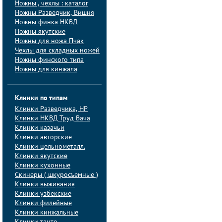
Ножны , чехлы : каталог
Ножны Разведчик, Вишня
Ножны финка НКВД
Ножны якутские
Ножны для ножа Пчак
Чехлы для складных ножей
Ножны финского типа
Ножны для кинжала
Клинки по типам
Клинки Pазведчика, НP
Клинки НКВД Труд Вача
Клинки казачьи
Клинки авторские
Клинки цельнометалл.
Клинки якутские
Клинки кухонные
Скинеры ( шкуросъемные )
Клинки выживания
Клинки узбекские
Клинки филейные
Клинки кинжальные