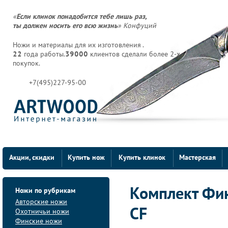
«
Если клинок понадобится тебе лишь раз,
ты должен носить его всю жизнь
» Конфуций
Ножи и материалы для их изготовления .
22
года работы.
39000
клиентов сделали более 2-х
покупок.
+7(495)227-95-00
Акции, скидки
Купить нож
Купить клинок
Мастерская
Ножи по рубрикам
Комплект Фин
Авторские ножи
CF
Охотничьи ножи
Финские ножи