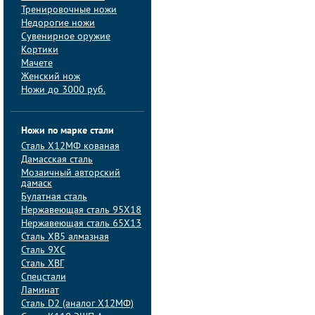
Тренировочные ножи
Недорогие ножи
Сувенирное оружие
Кортики
Мачете
Женский нож
Ножи до 3000 руб.
Ножи по марке стали
Сталь Х12МФ кованая
Дамасская сталь
Мозаичный авторский
дамаск
Булатная сталь
Нержавеющая сталь 95Х18
Нержавеющая сталь 65Х13
Сталь ХВ5 алмазная
Сталь 9ХС
Сталь ХВГ
Спецстали
Ламинат
Сталь D2 (аналог Х12МФ)