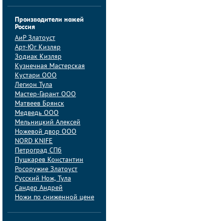
Производители ножей
Россия
АиP Златоуст
Арт-Юг Кизляр
Зодиак Кизляр
Кузнечная Мастерская
Кустари ООО
Легион Тула
Мастер-Гарант ООО
Матвеев Брянск
Медведь ООО
Мельницкий Алексей
Ножевой двор ООО
NORD KNIFE
Петроград СПб
Пушкарев Константин
Росоружие Златоуст
Русский Нож, Тула
Сандер Андрей
Ножи по сниженной цене