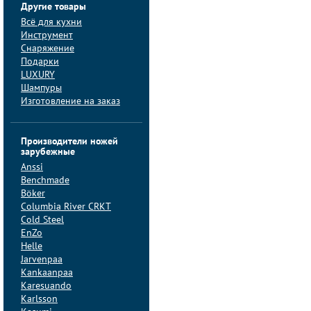
Другие товары
Всё для кухни
Инструмент
Снаряжение
Подарки
LUXURY
Шампуры
Изготовление на заказ
Производители ножей
зарубежные
Anssi
Benchmade
Böker
Columbia River CRKT
Cold Steel
EnZo
Helle
Jarvenpaa
Kankaanpaa
Karesuando
Karlsson