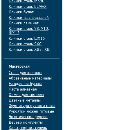
Клинки сталь M390
Клинки сталь ELMAX
Клинки булат
Клинки из спецсталей
Клинки ламинат
Клинки сталь У8, У10,
ШХ15
Клинки сталь ШХ15
Клинки сталь 9ХС
Клинки сталь ХВ5 , ХВГ
Мастерская
Сталь для клинков
Абразивные материалы
Наждачная бумага
Паста алмазная
Химия для металла
Цветные металлы
Фурнитура рукояти ножа
Рукоятки ножей готовые
Экзотическое дерево
Дерево комплекты
Капы , корни , сувель