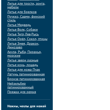
Литье для трости, зонта,
мебели
Литье для брелков
Пуукко, Саами, финский
стиль
Литье Медведь
Литье Волк, Собаки
Литье Тигр,Лев,Рысь
Литье Орёл, Сокол, птицы
Литье Змея, Дракон,
Динозавр
Акула, Рыба, Пиранья,
морские
Литье звери разные
Литье конь, лошадь
Литье для ножа Пчак
Латунь патинированная
Бронза патинированная
Нейзильбер
патинированный
Пряжки для ремня
Ножны, чехлы для ножей