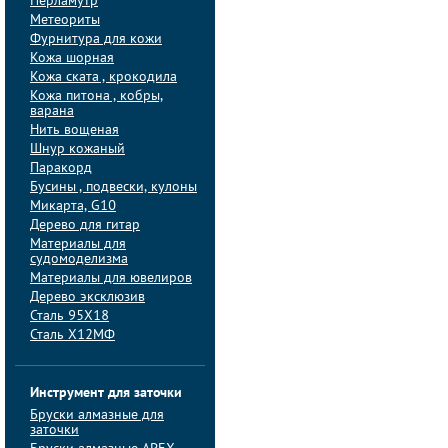
Перламутр
Метеориты
Фурнитура для кожи
Кожа шорная
Кожа ската , крокодила
Кожа питона , кобры,
варана
Нить вощеная
Шнур кожаный
Паракорд
Бусины , подвески, кулоны
Микарта, G10
Дерево для гитар
Материалы для
судомоделизма
Материалы для ювелиров
Дерево эксклюзив
Сталь 95Х18
Сталь Х12МФ
Инструмент для заточки
Бруски алмазные для
заточки