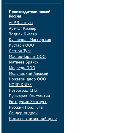
Производители ножей
Россия
АиP Златоуст
Арт-Юг Кизляр
Зодиак Кизляр
Кузнечная Мастерская
Кустари ООО
Легион Тула
Мастер-Гарант ООО
Матвеев Брянск
Медведь ООО
Мельницкий Алексей
Ножевой двор ООО
NORD KNIFE
Петроград СПб
Пушкарев Константин
Росоружие Златоуст
Русский Нож, Тула
Сандер Андрей
Ножи по сниженной цене