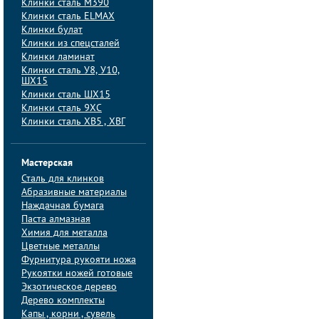
Клинки сталь M390
Клинки сталь ELMAX
Клинки булат
Клинки из спецсталей
Клинки ламинат
Клинки сталь У8, У10,
ШХ15
Клинки сталь ШХ15
Клинки сталь 9ХС
Клинки сталь ХВ5 , ХВГ
Мастерская
Сталь для клинков
Абразивные материалы
Наждачная бумага
Паста алмазная
Химия для металла
Цветные металлы
Фурнитура рукояти ножа
Рукоятки ножей готовые
Экзотическое дерево
Дерево комплекты
Капы , корни , сувель