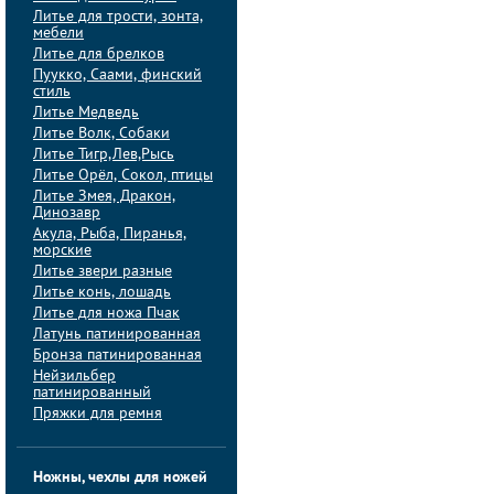
Литье для трости, зонта,
мебели
Литье для брелков
Пуукко, Саами, финский
стиль
Литье Медведь
Литье Волк, Собаки
Литье Тигр,Лев,Рысь
Литье Орёл, Сокол, птицы
Литье Змея, Дракон,
Динозавр
Акула, Рыба, Пиранья,
морские
Литье звери разные
Литье конь, лошадь
Литье для ножа Пчак
Латунь патинированная
Бронза патинированная
Нейзильбер
патинированный
Пряжки для ремня
Ножны, чехлы для ножей