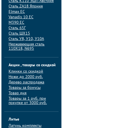
Сталь K110 ЭШП Австрия
Сталь ZA18 Япония
Elmax ЕС
Vanadis 10 ЕС
M390 ЕС
Сталь 65Г
Сталь ШХ15
Сталь У8, У10, У10А
Нержавеющая сталь
110Х18, N695
Акции , товары со скидкой
Клинки со скидкой
Ножи до 2000 руб.
Дерево распродажа
Товары за бонусы
Товар дня
Товары за 1 руб. при
покупке от 3000 руб.
Литье
Латунь комплекты