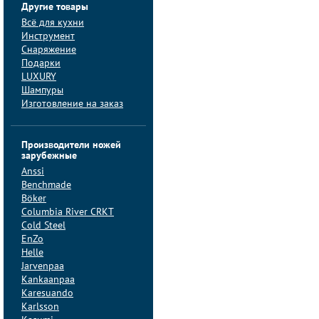
Другие товары
Всё для кухни
Инструмент
Снаряжение
Подарки
LUXURY
Шампуры
Изготовление на заказ
Производители ножей
зарубежные
Anssi
Benchmade
Böker
Columbia River CRKT
Cold Steel
EnZo
Helle
Jarvenpaa
Kankaanpaa
Karesuando
Karlsson