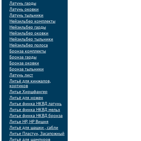
Латунь гарды
Латунь оковки
Латунь тыльники
Нейзильбер комплекты
Нейзильбер гарды
Нейзильбер оковки
Нейзильбер тыльники
Нейзильбер полоса
Бронза комплекты
Бронза гарды
Бронза оковки
Бронза тыльники
Латунь лист
Литьё для кинжалов,
кортиков
Литье Хиршфангер
Литьё для ножен
Литье финка НКВД латунь
Литье финка НКВД мельх
Литье финка НКВД бронза
Литье НР, НР Вишня
Литьё для шашки , сабли
Литье Пластун, Засапожный
Литьё для шампуров