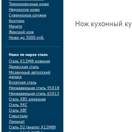
Тренировочные ножи
Недорогие ножи
Сувенирное оружие
Кортики
Нож кухонный ку
Мачете
Женский нож
Ножи до 3000 руб.
Ножи по марке стали
Сталь Х12МФ кованая
Дамасская сталь
Мозаичный авторский
дамаск
Булатная сталь
Нержавеющая сталь 95Х18
Нержавеющая сталь 65Х13
Сталь ХВ5 алмазная
Сталь 9ХС
Сталь ХВГ
Спецстали
Ламинат
Сталь D2 (аналог Х12МФ)