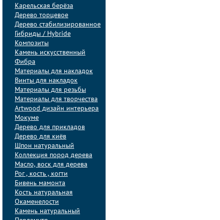
Карельская берёза
Дерево торцевое
Дерево стабилизированное
Гибриды / Hybride
Композиты
Камень искусственный
Фибра
Материалы для накладок
Винты для накладок
Материалы для резьбы
Материалы для творчества
Artwood дизайн интерьера
Мокуме
Дерево для прикладов
Дерево для киёв
Шпон натуральный
Коллекция пород дерева
Масло, воск для дерева
Рог , кость , когти
Бивень мамонта
Кость натуральная
Окаменелости
Камень натуральный