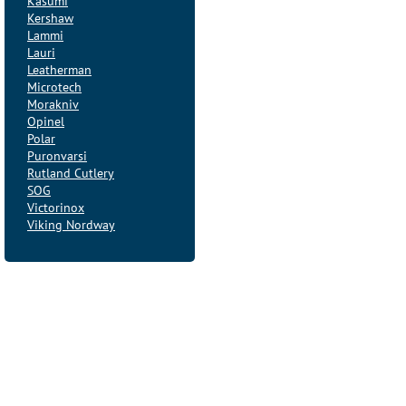
Kasumi
Kershaw
Lammi
Lauri
Leatherman
Microtech
Morakniv
Opinel
Polar
Puronvarsi
Rutland Cutlery
SOG
Victorinox
Viking Nordway