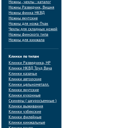
Ножны , чехлы : каталог
Ножны Разведчик, Вишня
Ножны финка НКВД
Ножны якутские
Ножны для ножа Пчак
Чехлы для складных ножей
Ножны финского типа
Ножны для кинжала
Клинки по типам
Клинки Pазведчика, НP
Клинки НКВД Труд Вача
Клинки казачьи
Клинки авторские
Клинки цельнометалл.
Клинки якутские
Клинки кухонные
Скинеры ( шкуросъемные )
Клинки выживания
Клинки узбекские
Клинки филейные
Клинки кинжальные