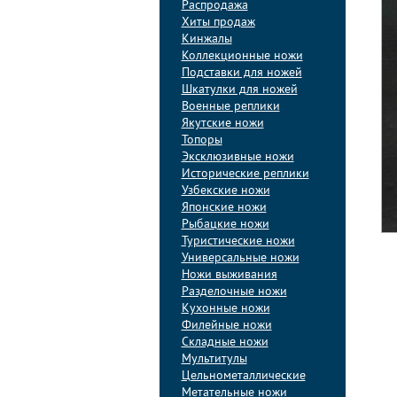
Распродажа
Хиты продаж
Кинжалы
Коллекционные ножи
Подставки для ножей
Шкатулки для ножей
Военные реплики
Якутские ножи
Топоры
Эксклюзивные ножи
Исторические реплики
Узбекские ножи
Японские ножи
Рыбацкие ножи
Туристические ножи
Универсальные ножи
Ножи выживания
Разделочные ножи
Кухонные ножи
Филейные ножи
Складные ножи
Мультитулы
Цельнометаллические
Метательные ножи