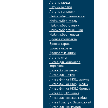
Латунь гарды
Латунь оковки
Латунь тыльники
Нейзильбер комплекты
Нейзильбер гарды
Нейзильбер оковки
Нейзильбер тыльники
Нейзильбер полоса
Бронза комплекты
Бронза гарды
Бронза оковки
Бронза тыльники
Латунь лист
Литьё для кинжалов,
кортиков
Литье Хиршфангер
Литьё для ножен
Литье финка НКВД латунь
Литье финка НКВД мельх
Литье финка НКВД бронза
Литье НР, НР Вишня
Литьё для шашки , сабли
Литье Пластун, Засапожный
Литьё для шампуров