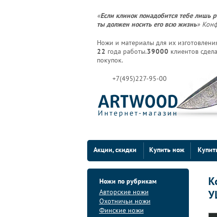
«
Если клинок понадобится тебе лишь р
ты должен носить его всю жизнь
» Кон
Ножи и материалы для их изготовления
22
года работы.
39000
клиентов сдела
покупок.
+7(495)227-95-00
Акции, скидки
Купить нож
Купит
К
Ножи по рубрикам
Авторские ножи
У
Охотничьи ножи
Финские ножи