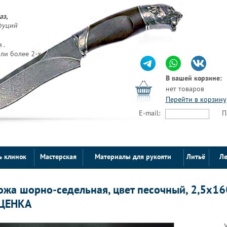
аз,
фуций
 .
ли более 2-х
В вашей корзине:
нет товаров
Перейти в корзину
E-mail:
П
ь клинок
Мастерская
Материалы для рукояти
Литьё
Ле
ожа шорно-седельная, цвет песочный, 2,5х1
ЦЕНКА