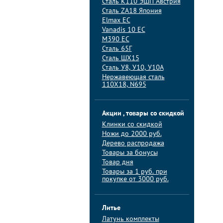
Сталь K110 ЭШП Австрия
Сталь ZA18 Япония
Elmax ЕС
Vanadis 10 ЕС
M390 ЕС
Сталь 65Г
Сталь ШХ15
Сталь У8, У10, У10А
Нержавеющая сталь
110Х18, N695
Акции , товары со скидкой
Клинки со скидкой
Ножи до 2000 руб.
Дерево распродажа
Товары за бонусы
Товар дня
Товары за 1 руб. при
покупке от 3000 руб.
Литье
Латунь комплекты