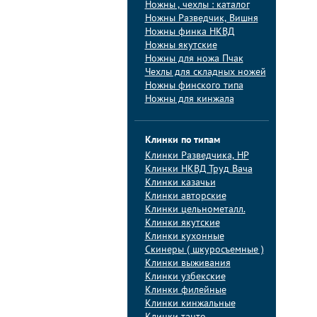
Ножны , чехлы : каталог
Ножны Разведчик, Вишня
Ножны финка НКВД
Ножны якутские
Ножны для ножа Пчак
Чехлы для складных ножей
Ножны финского типа
Ножны для кинжала
Клинки по типам
Клинки Pазведчика, НP
Клинки НКВД Труд Вача
Клинки казачьи
Клинки авторские
Клинки цельнометалл.
Клинки якутские
Клинки кухонные
Скинеры ( шкуросъемные )
Клинки выживания
Клинки узбекские
Клинки филейные
Клинки кинжальные