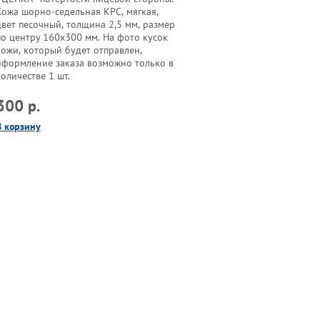
Кожа шорно-седельная КРС, мягкая,
цвет песочный, толщина 2,5 мм, размер
по центру 160х300 мм. На фото кусок
кожи, который будет отправлен,
оформление заказа возможно только в
оличестве 1 шт.
300 р.
В корзину