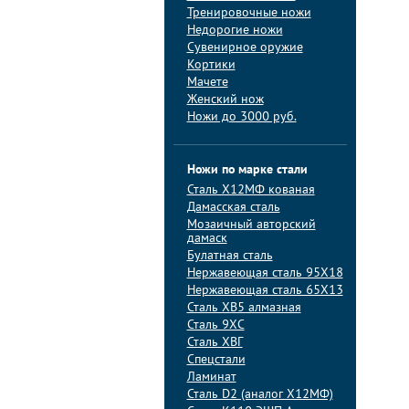
Тренировочные ножи
Недорогие ножи
Сувенирное оружие
Кортики
Мачете
Женский нож
Ножи до 3000 руб.
Ножи по марке стали
Сталь Х12МФ кованая
Дамасская сталь
Мозаичный авторский
дамаск
Булатная сталь
Нержавеющая сталь 95Х18
Нержавеющая сталь 65Х13
Сталь ХВ5 алмазная
Сталь 9ХС
Сталь ХВГ
Спецстали
Ламинат
Сталь D2 (аналог Х12МФ)