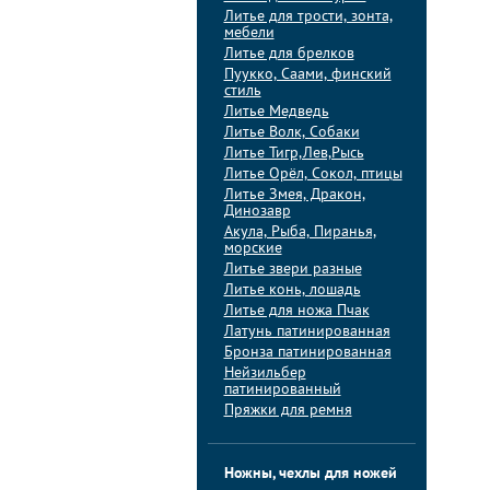
Литье для трости, зонта,
мебели
Литье для брелков
Пуукко, Саами, финский
стиль
Литье Медведь
Литье Волк, Собаки
Литье Тигр,Лев,Рысь
Литье Орёл, Сокол, птицы
Литье Змея, Дракон,
Динозавр
Акула, Рыба, Пиранья,
морские
Литье звери разные
Литье конь, лошадь
Литье для ножа Пчак
Латунь патинированная
Бронза патинированная
Нейзильбер
патинированный
Пряжки для ремня
Ножны, чехлы для ножей