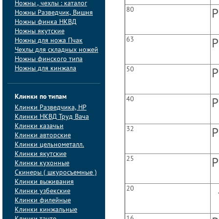
Ножны , чехлы : каталог
80
P
Ножны Разведчик, Вишня
Ножны финка НКВД
Ножны якутские
63
Ножны для ножа Пчак
P
Чехлы для складных ножей
Ножны финского типа
Ножны для кинжала
50
P
Клинки по типам
40
P
Клинки Pазведчика, НP
Клинки НКВД Труд Вача
Клинки казачьи
32
P
Клинки авторские
Клинки цельнометалл.
Клинки якутские
25
P
Клинки кухонные
Скинеры ( шкуросъемные )
Клинки выживания
20
Клинки узбекские
Клинки филейные
Клинки кинжальные
16