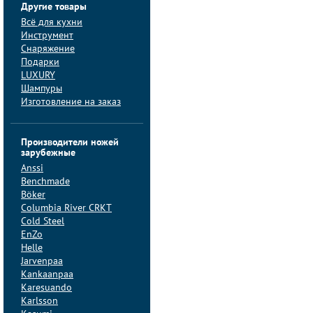
Другие товары
Всё для кухни
Инструмент
Снаряжение
Подарки
LUXURY
Шампуры
Изготовление на заказ
Производители ножей
зарубежные
Anssi
Benchmade
Böker
Columbia River CRKT
Cold Steel
EnZo
Helle
Jarvenpaa
Kankaanpaa
Karesuando
Karlsson