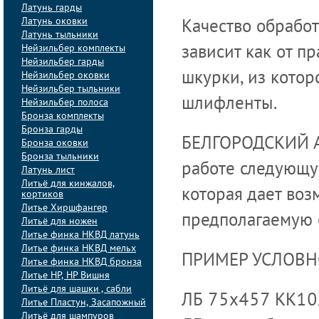
Латунь гарды
Латунь оковки
Качество обрабо
Латунь тыльники
Нейзильбер комплекты
зависит как от 
Нейзильбер гарды
Нейзильбер оковки
шкурки, из котор
Нейзильбер тыльники
шлифленты.
Нейзильбер полоса
Бронза комплекты
Бронза гарды
БЕЛГОРОДСКИЙ А
Бронза оковки
Бронза тыльники
работе следующу
Латунь лист
Литьё для кинжалов,
которая дает во
кортиков
Литье Хиршфангер
предполагаемую 
Литьё для ножен
Литье финка НКВД латунь
Литье финка НКВД мельх
ПРИМЕР УСЛОВН
Литье финка НКВД бронза
Литье НР, НР Вишня
Литьё для шашки , сабли
ЛБ 75х457 KK10
Литье Пластун, Засапожный
Литьё для шампуров