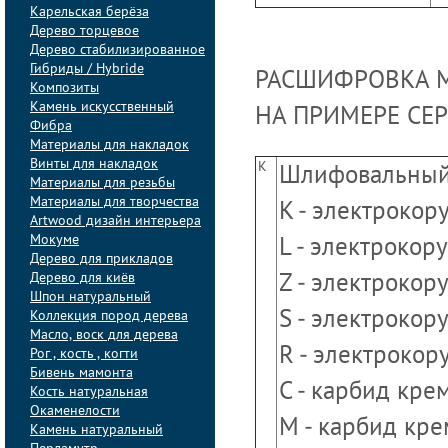
Карельская берёза
Дерево торцевое
Дерево стабилизированное
Гибриды / Hybride
РАСШИФРОВКА 
Композиты
Камень искусственный
НА ПРИМЕРЕ СЕ
Фибра
Материалы для накладок
Винты для накладок
K
Шлифовальный
Материалы для резьбы
Материалы для творчества
K - электрокор
Artwood дизайн интерьера
Мокуме
L - электрокор
Дерево для прикладов
Дерево для киёв
Z - электроко
Шпон натуральный
Коллекция пород дерева
S - электрокор
Масло, воск для дерева
R - электрокор
Рог , кость , когти
Бивень мамонта
C - карбид кр
Кость натуральная
Окаменелости
M - карбид кр
Камень натуральный