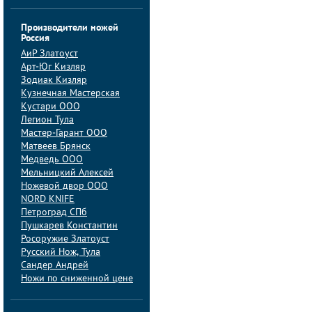
Производители ножей
Россия
АиP Златоуст
Арт-Юг Кизляр
Зодиак Кизляр
Кузнечная Мастерская
Кустари ООО
Легион Тула
Мастер-Гарант ООО
Матвеев Брянск
Медведь ООО
Мельницкий Алексей
Ножевой двор ООО
NORD KNIFE
Петроград СПб
Пушкарев Константин
Росоружие Златоуст
Русский Нож, Тула
Сандер Андрей
Ножи по сниженной цене