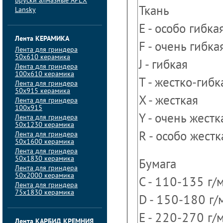
Бруски алмазные APEX
Ткань
Lansky
E - особо гибка
Лента КЕРАМИКА
F - очень гибка
Лента для гриндера
50х610 керамика
J - гибкая
Лента для гриндера
100х610 керамика
T - жестко-гибк
Лента для гриндера
50х915 керамика
X - жесткая
Лента для гриндера
100х915
Y - очень жест
Лента для гриндера
50х1230 керамика
Лента для гриндера
R - особо жестк
50х1600 керамика
Лента для гриндера
50х1830 керамика
Бумага
Лента для гриндера
50х2000 керамика
C - 110-135 г/
Лента для гриндера
75х1830 керамика
D - 150-180 г/
E - 220-270 г/
Лента КАРБИД КРЕМНИЯ