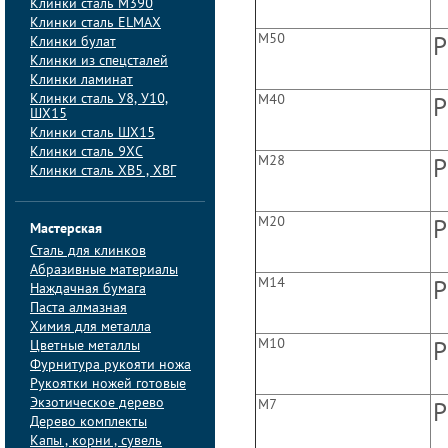
Клинки сталь M390
Клинки сталь ELMAX
М50
Клинки булат
P
Клинки из спецсталей
Клинки ламинат
Клинки сталь У8, У10,
М40
P
ШХ15
Клинки сталь ШХ15
Клинки сталь 9ХС
М28
P
Клинки сталь ХВ5 , ХВГ
М20
P
Мастерская
Сталь для клинков
Абразивные материалы
М14
P
Наждачная бумага
Паста алмазная
Химия для металла
М10
Цветные металлы
P
Фурнитура рукояти ножа
Рукоятки ножей готовые
Экзотическое дерево
М7
P
Дерево комплекты
Капы , корни , сувель