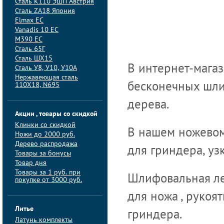
Сталь K110 ЭШП Австрия
Сталь ZA18 Япония
Elmax ЕС
Vanadis 10 ЕС
M390 ЕС
Сталь 65Г
Сталь ШХ15
В интернет-мага
Сталь У8, У10, У10А
Нержавеющая сталь
110Х18, N695
бесконечных шли
дерева.
Акции , товары со скидкой
Клинки со скидкой
В нашем ножевом
Ножи до 2000 руб.
Дерево распродажа
для гриндера, у
Товары за бонусы
Товар дня
Товары за 1 руб. при
Шлифовальная ле
покупке от 3000 руб.
для ножа , руко
Литье
гриндера.
Латунь комплекты