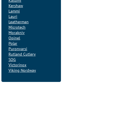
Kasumi
Kershaw
Lammi
Lauri
Leatherman
Microtech
Morakniv
Opinel
Polar
Puronvarsi
Rutland Cutlery
SOG
Victorinox
Viking Nordway