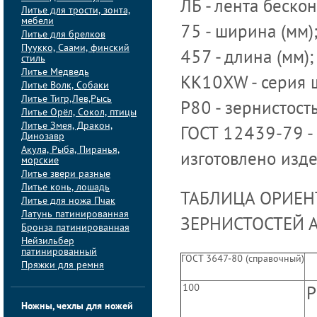
ЛБ - лента беско
Литье для трости, зонта,
мебели
75 - ширина (мм)
Литье для брелков
Пуукко, Саами, финский
457 - длина (мм);
стиль
Литье Медведь
KK10XW - серия 
Литье Волк, Собаки
Литье Тигр,Лев,Рысь
Р80 - зернистост
Литье Орёл, Сокол, птицы
Литье Змея, Дракон,
ГОСТ 12439-79 -
Динозавр
Акула, Рыба, Пиранья,
изготовлено изде
морские
Литье звери разные
Литье конь, лошадь
ТАБЛИЦА ОРИЕН
Литье для ножа Пчак
Латунь патинированная
ЗЕРНИСТОСТЕЙ 
Бронза патинированная
Нейзильбер
патинированный
ГОСТ 3647-80 (справочный)
Пряжки для ремня
100
P
Ножны, чехлы для ножей