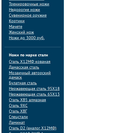
Тренировочные ножи
Недорогие ножи
Сувенирное оружие
Кортики
Мачете
Женский нож
Ножи до 3000 руб.
Ножи по марке стали
Сталь Х12МФ кованая
Дамасская сталь
Мозаичный авторский
дамаск
Булатная сталь
Нержавеющая сталь 95Х18
Нержавеющая сталь 65Х13
Сталь ХВ5 алмазная
Сталь 9ХС
Сталь ХВГ
Спецстали
Ламинат
Сталь D2 (аналог Х12МФ)