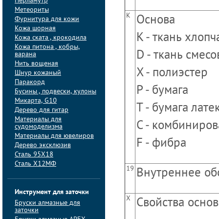
Перламутр
Метеориты
K
Основа
Фурнитура для кожи
Кожа шорная
K - ткань хлоп
Кожа ската , крокодила
Кожа питона , кобры,
D - ткань смесо
варана
Нить вощеная
X - полиэстер
Шнур кожаный
Паракорд
P - бумага
Бусины , подвески, кулоны
Микарта, G10
T - бумага лате
Дерево для гитар
Материалы для
C - комбиниров
судомоделизма
Материалы для ювелиров
F - фибра
Дерево эксклюзив
Сталь 95Х18
Сталь Х12МФ
19
Внутреннее об
Инструмент для заточки
X
Свойства осно
Бруски алмазные для
заточки