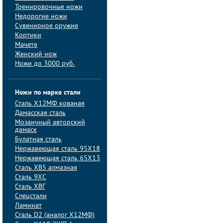
Тренировочные ножи
Недорогие ножи
Сувенирное оружие
Кортики
Мачете
Женский нож
Ножи до 3000 руб.
Ножи по марке стали
Сталь Х12МФ кованая
Дамасская сталь
Мозаичный авторский
дамаск
Булатная сталь
Нержавеющая сталь 95Х18
Нержавеющая сталь 65Х13
Сталь ХВ5 алмазная
Сталь 9ХС
Сталь ХВГ
Спецстали
Ламинат
Сталь D2 (аналог Х12МФ)