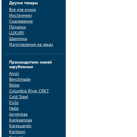
Другие товары
Всё для кухни
Инструмент
Снаряжение
Подарки
LUXURY
Шампуры
Изготовление на заказ
Производители ножей
зарубежные
Anssi
Benchmade
Böker
Columbia River CRKT
Cold Steel
EnZo
Helle
Jarvenpaa
Kankaanpaa
Karesuando
Karlsson