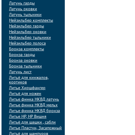
Латунь гарды
Латунь оковки
Латунь тыльники
Нейзильбер комплекты
Нейзильбер гарды
Нейзильбер оковки
Нейзильбер тыльники
Нейзильбер полоса
Бронза комплекты
Бронза гарды
Бронза оковки
Бронза тыльники
Латунь лист
Литьё для кинжалов,
кортиков
Литье Хиршфангер
Литьё для ножен
Литье финка НКВД латунь
Литье финка НКВД мельх
Литье финка НКВД бронза
Литье НР, НР Вишня
Литьё для шашки , сабли
Литье Пластун, Засапожный
Литьё для шампуров