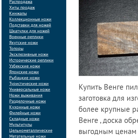
Распродажа
Хиты продаж
Кинжалы
Коллекционные ножи
Подставки для ножей
Шкатулки для ножей
Военные реплики
Якутские ножи
Топоры
Эксклюзивные ножи
Исторические реплики
Узбекские ножи
Японские ножи
Рыбацкие ножи
Туристические ножи
Купить Венге пил
Универсальные ножи
Ножи выживания
заготовка для из
Разделочные ножи
Кухонные ножи
более крупные р
Филейные ножи
Складные ножи
Венге , доска об
Мультитулы
Цельнометаллические
выгодным ценам 
Метательные ножи