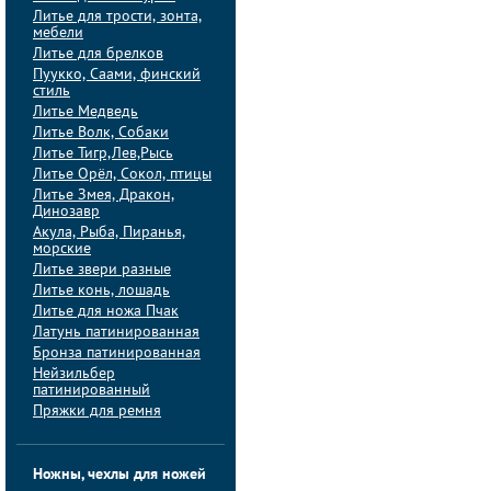
Литье для трости, зонта,
мебели
Литье для брелков
Пуукко, Саами, финский
стиль
Литье Медведь
Литье Волк, Собаки
Литье Тигр,Лев,Рысь
Литье Орёл, Сокол, птицы
Литье Змея, Дракон,
Динозавр
Акула, Рыба, Пиранья,
морские
Литье звери разные
Литье конь, лошадь
Литье для ножа Пчак
Латунь патинированная
Бронза патинированная
Нейзильбер
патинированный
Пряжки для ремня
Ножны, чехлы для ножей