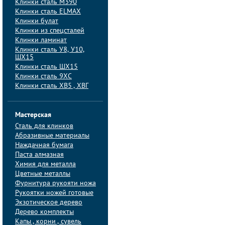
Клинки сталь M390
Клинки сталь ELMAX
Клинки булат
Клинки из спецсталей
Клинки ламинат
Клинки сталь У8, У10,
ШХ15
Клинки сталь ШХ15
Клинки сталь 9ХС
Клинки сталь ХВ5 , ХВГ
Мастерская
Сталь для клинков
Абразивные материалы
Наждачная бумага
Паста алмазная
Химия для металла
Цветные металлы
Фурнитура рукояти ножа
Рукоятки ножей готовые
Экзотическое дерево
Дерево комплекты
Капы , корни , сувель