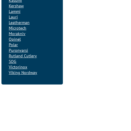
Kasumi
Kershaw
Lammi
Lauri
Leatherman
Microtech
Morakniv
Opinel
Polar
Puronvarsi
Rutland Cutlery
SOG
Victorinox
Viking Nordway