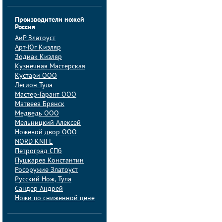
Производители ножей
Россия
АиP Златоуст
Арт-Юг Кизляр
Зодиак Кизляр
Кузнечная Мастерская
Кустари ООО
Легион Тула
Мастер-Гарант ООО
Матвеев Брянск
Медведь ООО
Мельницкий Алексей
Ножевой двор ООО
NORD KNIFE
Петроград СПб
Пушкарев Константин
Росоружие Златоуст
Русский Нож, Тула
Сандер Андрей
Ножи по сниженной цене