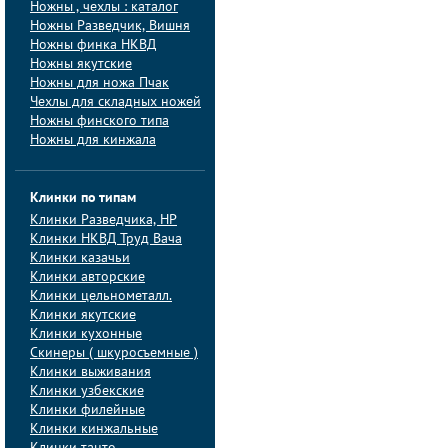
Ножны , чехлы : каталог
Ножны Разведчик, Вишня
Ножны финка НКВД
Ножны якутские
Ножны для ножа Пчак
Чехлы для складных ножей
Ножны финского типа
Ножны для кинжала
Клинки по типам
Клинки Pазведчика, НP
Клинки НКВД Труд Вача
Клинки казачьи
Клинки авторские
Клинки цельнометалл.
Клинки якутские
Клинки кухонные
Скинеры ( шкуросъемные )
Клинки выживания
Клинки узбекские
Клинки филейные
Клинки кинжальные