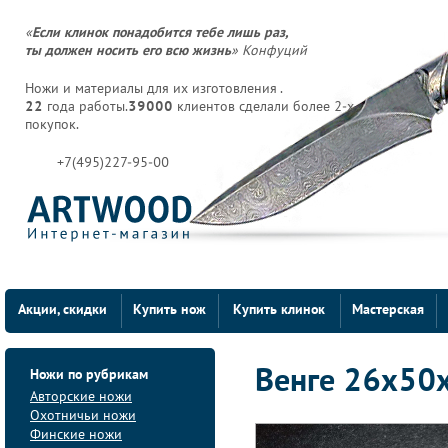
«
Если клинок понадобится тебе лишь раз,
ты должен носить его всю жизнь
» Конфуций
Ножи и материалы для их изготовления .
22
года работы.
39000
клиентов сделали более 2-х
покупок.
+7(495)227-95-00
Акции, скидки
Купить нож
Купить клинок
Мастерская
Ножи по рубрикам
Венге 26х50
Авторские ножи
Охотничьи ножи
Финские ножи