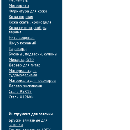
Перламутр
Метеориты
Фурнитура для кожи
Кожа шорная
Кожа ската , крокодила
Кожа питона , кобры,
варана
Нить вощеная
Шнур кожаный
Паракорд
Бусины , подвески, кулоны
Микарта, G10
Дерево для гитар
Материалы для
судомоделизма
Материалы для ювелиров
Дерево эксклюзив
Сталь 95Х18
Сталь Х12МФ
Инструмент для заточки
Бруски алмазные для
заточки