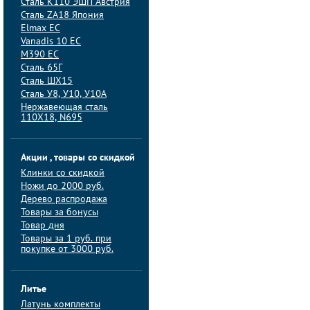
Сталь K110 ЭШП Австрия
Сталь ZA18 Япония
Elmax ЕС
Vanadis 10 ЕС
M390 ЕС
Сталь 65Г
Сталь ШХ15
Сталь У8, У10, У10А
Нержавеющая сталь
110Х18, N695
Акции , товары со скидкой
Клинки со скидкой
Ножи до 2000 руб.
Дерево распродажа
Товары за бонусы
Товар дня
Товары за 1 руб. при
покупке от 3000 руб.
Литье
Латунь комплекты