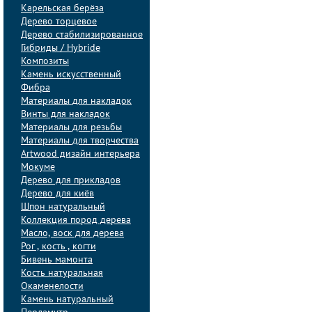
Карельская берёза
Дерево торцевое
Дерево стабилизированное
Гибриды / Hybride
Композиты
Камень искусственный
Фибра
Материалы для накладок
Винты для накладок
Материалы для резьбы
Материалы для творчества
Artwood дизайн интерьера
Мокуме
Дерево для прикладов
Дерево для киёв
Шпон натуральный
Коллекция пород дерева
Масло, воск для дерева
Рог , кость , когти
Бивень мамонта
Кость натуральная
Окаменелости
Камень натуральный