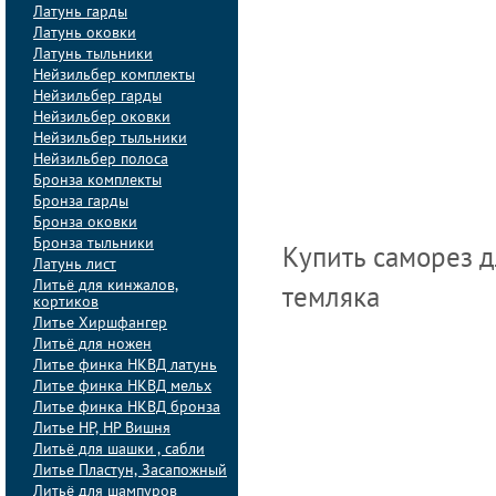
Латунь гарды
Латунь оковки
Латунь тыльники
Нейзильбер комплекты
Нейзильбер гарды
Нейзильбер оковки
Нейзильбер тыльники
Нейзильбер полоса
Бронза комплекты
Бронза гарды
Бронза оковки
Бронза тыльники
Купить саморез д
Латунь лист
Литьё для кинжалов,
темляка
кортиков
Литье Хиршфангер
Литьё для ножен
Литье финка НКВД латунь
Литье финка НКВД мельх
Литье финка НКВД бронза
Литье НР, НР Вишня
Литьё для шашки , сабли
Литье Пластун, Засапожный
Литьё для шампуров