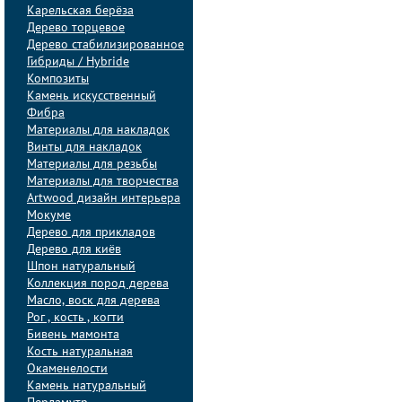
Карельская берёза
Дерево торцевое
Дерево стабилизированное
Гибриды / Hybride
Композиты
Камень искусственный
Фибра
Материалы для накладок
Винты для накладок
Материалы для резьбы
Материалы для творчества
Artwood дизайн интерьера
Мокуме
Дерево для прикладов
Дерево для киёв
Шпон натуральный
Коллекция пород дерева
Масло, воск для дерева
Рог , кость , когти
Бивень мамонта
Кость натуральная
Окаменелости
Камень натуральный