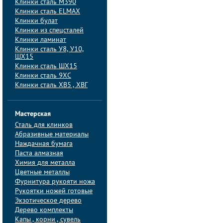
Клинки сталь M390
Клинки сталь ELMAX
Клинки булат
Клинки из спецсталей
Клинки ламинат
Клинки сталь У8, У10,
ШХ15
Клинки сталь ШХ15
Клинки сталь 9ХС
Клинки сталь ХВ5 , ХВГ
Мастерская
Сталь для клинков
Абразивные материалы
Наждачная бумага
Паста алмазная
Химия для металла
Цветные металлы
Фурнитура рукояти ножа
Рукоятки ножей готовые
Экзотическое дерево
Дерево комплекты
Капы , корни , сувель