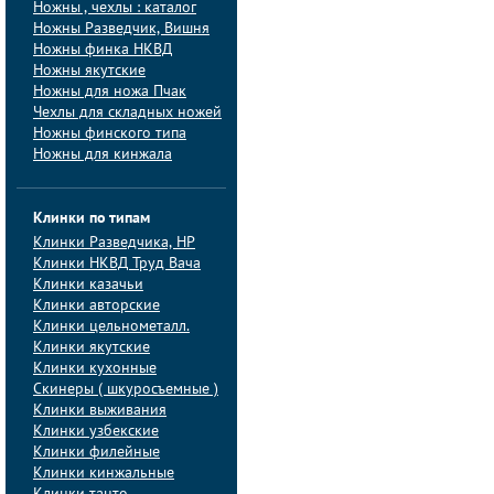
Ножны , чехлы : каталог
Ножны Разведчик, Вишня
Ножны финка НКВД
Ножны якутские
Ножны для ножа Пчак
Чехлы для складных ножей
Ножны финского типа
Ножны для кинжала
Клинки по типам
Клинки Pазведчика, НP
Клинки НКВД Труд Вача
Клинки казачьи
Клинки авторские
Клинки цельнометалл.
Клинки якутские
Клинки кухонные
Скинеры ( шкуросъемные )
Клинки выживания
Клинки узбекские
Клинки филейные
Клинки кинжальные