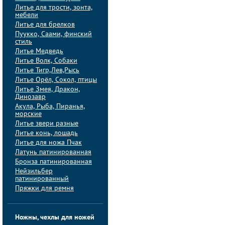
Литье для трости, зонта,
мебели
Литье для брелков
Пуукко, Саами, финский
стиль
Литье Медведь
Литье Волк, Собаки
Литье Тигр,Лев,Рысь
Литье Орёл, Сокол, птицы
Литье Змея, Дракон,
Динозавр
Акула, Рыба, Пиранья,
морские
Литье звери разные
Литье конь, лошадь
Литье для ножа Пчак
Латунь патинированная
Бронза патинированная
Нейзильбер
патинированный
Пряжки для ремня
Ножны, чехлы для ножей