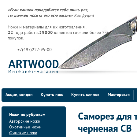
«
Если клинок понадобится тебе лишь раз,
ты должен носить его всю жизнь
» Конфуций
Ножи и материалы для их изготовления .
22
года работы.
39000
клиентов сделали более 2-х
покупок.
+7(495)227-95-00
Акции, скидки
Купить нож
Купить клинок
Мастерская
Ножи по рубрикам
Саморез для 
Авторские ножи
черненая СВ
Охотничьи ножи
Финские ножи