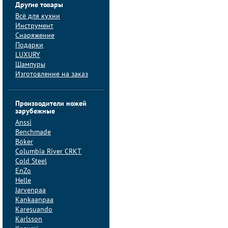
Другие товары
Всё для кухни
Инструмент
Снаряжение
Подарки
LUXURY
Шампуры
Изготовление на заказ
Производители ножей
зарубежные
Anssi
Benchmade
Böker
Columbia River CRKT
Cold Steel
EnZo
Helle
Jarvenpaa
Kankaanpaa
Karesuando
Karlsson