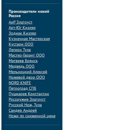
Производители ножей
Россия
АиP Златоуст
Арт-Юг Кизляр
Зодиак Кизляр
Кузнечная Мастерская
Кустари ООО
Легион Тула
Мастер-Гарант ООО
Матвеев Брянск
Медведь ООО
Мельницкий Алексей
Ножевой двор ООО
NORD KNIFE
Петроград СПб
Пушкарев Константин
Росоружие Златоуст
Русский Нож, Тула
Сандер Андрей
Ножи по сниженной цене