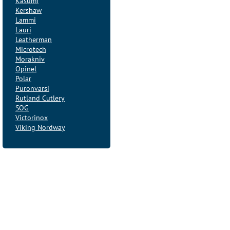
Kasumi
Kershaw
Lammi
Lauri
Leatherman
Microtech
Morakniv
Opinel
Polar
Puronvarsi
Rutland Cutlery
SOG
Victorinox
Viking Nordway