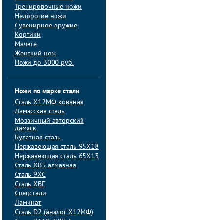
Тренировочные ножи
Недорогие ножи
Сувенирное оружие
Кортики
Мачете
Женский нож
Ножи до 3000 руб.
Ножи по марке стали
Сталь Х12МФ кованая
Дамасская сталь
Мозаичный авторский
дамаск
Булатная сталь
Нержавеющая сталь 95Х18
Нержавеющая сталь 65Х13
Сталь ХВ5 алмазная
Сталь 9ХС
Сталь ХВГ
Спецстали
Ламинат
Сталь D2 (аналог Х12МФ)