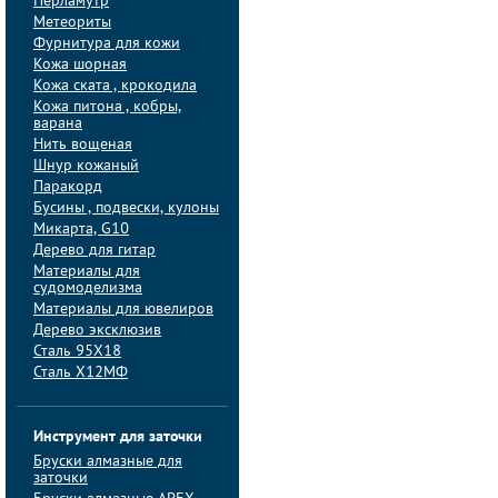
Перламутр
Метеориты
Фурнитура для кожи
Кожа шорная
Кожа ската , крокодила
Кожа питона , кобры,
варана
Нить вощеная
Шнур кожаный
Паракорд
Бусины , подвески, кулоны
Микарта, G10
Дерево для гитар
Материалы для
судомоделизма
Материалы для ювелиров
Дерево эксклюзив
Сталь 95Х18
Сталь Х12МФ
Инструмент для заточки
Бруски алмазные для
заточки