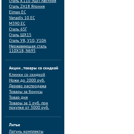
Сталь K110 ЭШП Австрия
Сталь ZA18 Япония
Elmax ЕС
Vanadis 10 ЕС
M390 ЕС
Сталь 65Г
Сталь ШХ15
Сталь У8, У10, У10А
Нержавеющая сталь
110Х18, N695
Акции , товары со скидкой
Клинки со скидкой
Ножи до 2000 руб.
Дерево распродажа
Товары за бонусы
Товар дня
Товары за 1 руб. при
покупке от 3000 руб.
Литье
Латунь комплекты