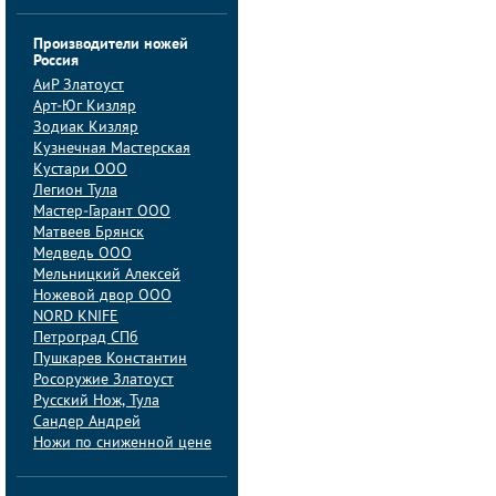
Производители ножей
Россия
АиP Златоуст
Арт-Юг Кизляр
Зодиак Кизляр
Кузнечная Мастерская
Кустари ООО
Легион Тула
Мастер-Гарант ООО
Матвеев Брянск
Медведь ООО
Мельницкий Алексей
Ножевой двор ООО
NORD KNIFE
Петроград СПб
Пушкарев Константин
Росоружие Златоуст
Русский Нож, Тула
Сандер Андрей
Ножи по сниженной цене