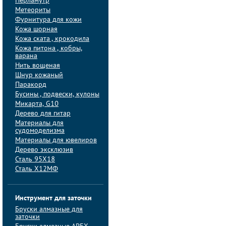
Перламутр
Метеориты
Фурнитура для кожи
Кожа шорная
Кожа ската , крокодила
Кожа питона , кобры,
варана
Нить вощеная
Шнур кожаный
Паракорд
Бусины , подвески, кулоны
Микарта, G10
Дерево для гитар
Материалы для
судомоделизма
Материалы для ювелиров
Дерево эксклюзив
Сталь 95Х18
Сталь Х12МФ
Инструмент для заточки
Бруски алмазные для
заточки