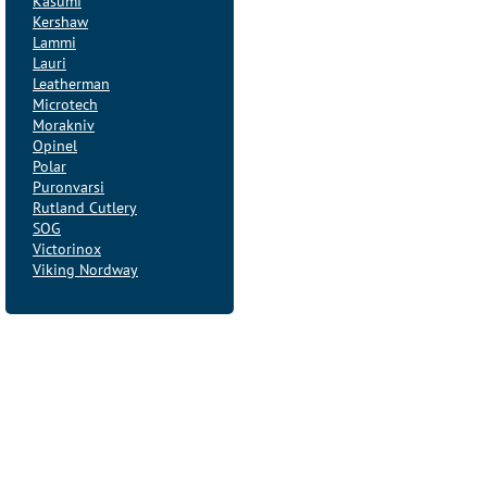
Kasumi
Kershaw
Lammi
Lauri
Leatherman
Microtech
Morakniv
Opinel
Polar
Puronvarsi
Rutland Cutlery
SOG
Victorinox
Viking Nordway