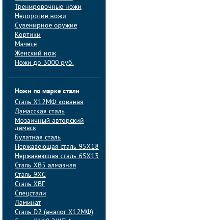
Тренировочные ножи
Недорогие ножи
Сувенирное оружие
Кортики
Мачете
Женский нож
Ножи до 3000 руб.
Ножи по марке стали
Сталь Х12МФ кованая
Дамасская сталь
Мозаичный авторский
дамаск
Булатная сталь
Нержавеющая сталь 95Х18
Нержавеющая сталь 65Х13
Сталь ХВ5 алмазная
Сталь 9ХС
Сталь ХВГ
Спецстали
Ламинат
Сталь D2 (аналог Х12МФ)