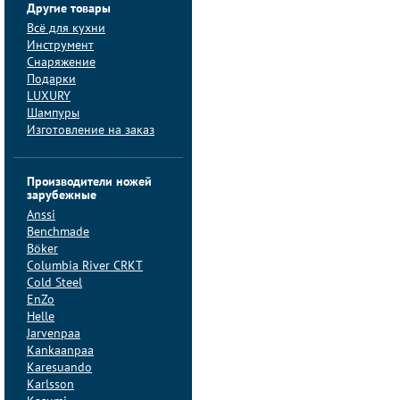
Другие товары
Всё для кухни
Инструмент
Снаряжение
Подарки
LUXURY
Шампуры
Изготовление на заказ
Производители ножей
зарубежные
Anssi
Benchmade
Böker
Columbia River CRKT
Cold Steel
EnZo
Helle
Jarvenpaa
Kankaanpaa
Karesuando
Karlsson