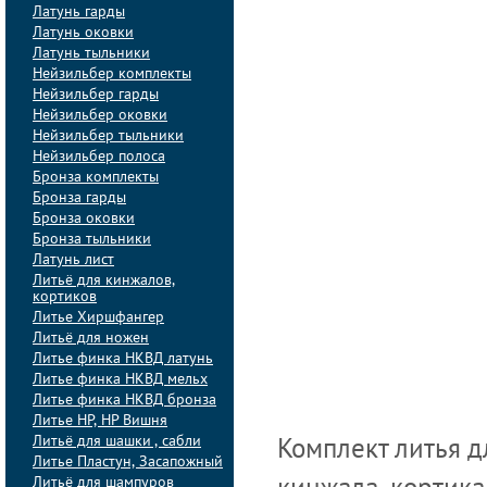
Латунь гарды
Латунь оковки
Латунь тыльники
Нейзильбер комплекты
Нейзильбер гарды
Нейзильбер оковки
Нейзильбер тыльники
Нейзильбер полоса
Бронза комплекты
Бронза гарды
Бронза оковки
Бронза тыльники
Латунь лист
Литьё для кинжалов,
кортиков
Литье Хиршфангер
Литьё для ножен
Литье финка НКВД латунь
Литье финка НКВД мельх
Литье финка НКВД бронза
Литье НР, НР Вишня
Литьё для шашки , сабли
Комплект литья д
Литье Пластун, Засапожный
Литьё для шампуров