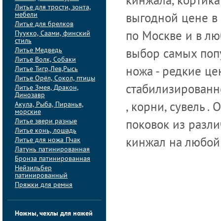
кинжала, кортика
Литье для трости, зонта,
мебели
выгодной цене в
Литье для брелков
Пуукко, Саами, финский
по Москве и в лю
стиль
Литье Медведь
выбор самых поп
Литье Волк, Собаки
Литье Тигр,Лев,Рысь
ножа - редкие це
Литье Орёл, Сокол, птицы
Литье Змея, Дракон,
стабилизированно
Динозавр
Акула, Рыба, Пиранья,
, корни, сувель 
морские
Литье звери разные
поковок из разли
Литье конь, лошадь
Литье для ножа Пчак
кинжал на любой 
Латунь патинированная
Бронза патинированная
Нейзильбер
патинированный
Пряжки для ремня
Ножны, чехлы для ножей