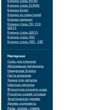
Клинки сталь M390
Клинки сталь ELMAX
Клинки булат
Клинки из спецсталей
Клинки ламинат
Клинки сталь У8, У10,
ШХ15
Клинки сталь ШХ15
Клинки сталь 9ХС
Клинки сталь ХВ5 , ХВГ
Мастерская
Сталь для клинков
Абразивные материалы
Наждачная бумага
Паста алмазная
Химия для металла
Цветные металлы
Фурнитура рукояти ножа
Рукоятки ножей готовые
Экзотическое дерево
Дерево комплекты
Капы , корни , сувель