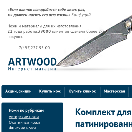
«
Если клинок понадобится тебе лишь раз,
ты должен носить его всю жизнь
» Конфуций
Ножи и материалы для их изготовления .
22
года работы.
39000
клиентов сделали более 2-х
покупок.
+7(495)227-95-00
Акции, скидки
Купить нож
Купить клинок
Мастерская
Ножи по рубрикам
Комплект для
Авторские ножи
патинирован
Охотничьи ножи
Финские ножи