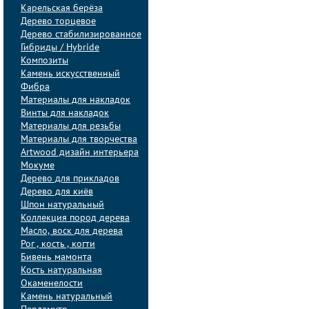
Карельская берёза
Дерево торцевое
Дерево стабилизированное
Гибриды / Hybride
Композиты
Камень искусственный
Фибра
Материалы для накладок
Винты для накладок
Материалы для резьбы
Материалы для творчества
Artwood дизайн интерьера
Мокуме
Дерево для прикладов
Дерево для киёв
Шпон натуральный
Коллекция пород дерева
Масло, воск для дерева
Рог , кость , когти
Бивень мамонта
Кость натуральная
Окаменелости
Камень натуральный