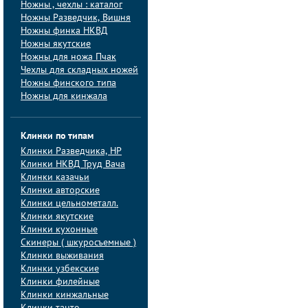
Ножны , чехлы : каталог
Ножны Разведчик, Вишня
Ножны финка НКВД
Ножны якутские
Ножны для ножа Пчак
Чехлы для складных ножей
Ножны финского типа
Ножны для кинжала
Клинки по типам
Клинки Pазведчика, НP
Клинки НКВД Труд Вача
Клинки казачьи
Клинки авторские
Клинки цельнометалл.
Клинки якутские
Клинки кухонные
Скинеры ( шкуросъемные )
Клинки выживания
Клинки узбекские
Клинки филейные
Клинки кинжальные