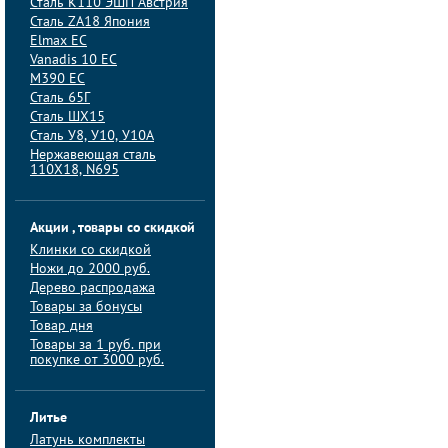
Сталь K110 ЭШП Австрия
Сталь ZA18 Япония
Elmax ЕС
Vanadis 10 ЕС
M390 ЕС
Сталь 65Г
Сталь ШХ15
Сталь У8, У10, У10А
Нержавеющая сталь
110Х18, N695
Акции , товары со скидкой
Клинки со скидкой
Ножи до 2000 руб.
Дерево распродажа
Товары за бонусы
Товар дня
Товары за 1 руб. при
покупке от 3000 руб.
Литье
Латунь комплекты