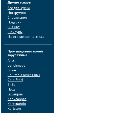
Другие товары
Всё для кухни
Инструмент
Снаряжение
Подарки
LUXURY
Шампуры
Изготовление на заказ
Производители ножей
зарубежные
Anssi
Benchmade
Böker
Columbia River CRKT
Cold Steel
EnZo
Helle
Jarvenpaa
Kankaanpaa
Karesuando
Karlsson