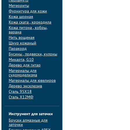
Перламутр
Метеориты
Фурнитура для кожи
Кожа шорная
Кожа ската , крокодила
Кожа питона , кобры,
варана
Нить вощеная
Шнур кожаный
Паракорд
Бусины , подвески, кулоны
Микарта, G10
Дерево для гитар
Материалы для
судомоделизма
Материалы для ювелиров
Дерево эксклюзив
Сталь 95Х18
Сталь Х12МФ
Инструмент для заточки
Бруски алмазные для
заточки