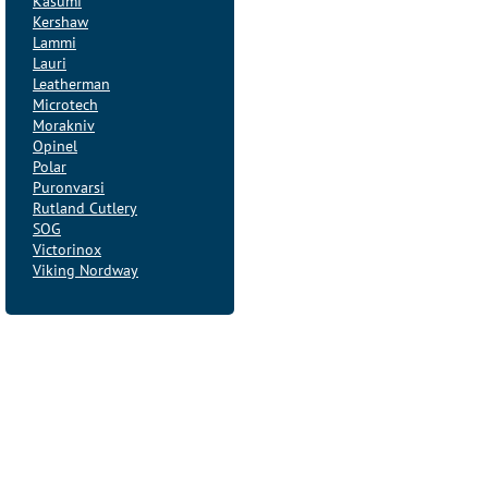
Kasumi
Kershaw
Lammi
Lauri
Leatherman
Microtech
Morakniv
Opinel
Polar
Puronvarsi
Rutland Cutlery
SOG
Victorinox
Viking Nordway