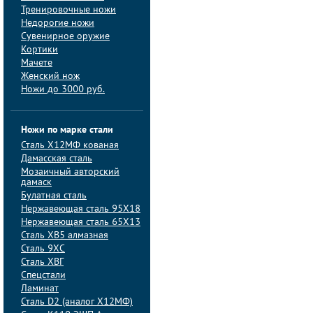
Тренировочные ножи
Недорогие ножи
Сувенирное оружие
Кортики
Мачете
Женский нож
Ножи до 3000 руб.
Ножи по марке стали
Сталь Х12МФ кованая
Дамасская сталь
Мозаичный авторский
дамаск
Булатная сталь
Нержавеющая сталь 95Х18
Нержавеющая сталь 65Х13
Сталь ХВ5 алмазная
Сталь 9ХС
Сталь ХВГ
Спецстали
Ламинат
Сталь D2 (аналог Х12МФ)