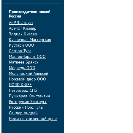
Производители ножей
Россия
АиP Златоуст
Арт-Юг Кизляр
Зодиак Кизляр
Кузнечная Мастерская
Кустари ООО
Легион Тула
Мастер-Гарант ООО
Матвеев Брянск
Медведь ООО
Мельницкий Алексей
Ножевой двор ООО
NORD KNIFE
Петроград СПб
Пушкарев Константин
Росоружие Златоуст
Русский Нож, Тула
Сандер Андрей
Ножи по сниженной цене