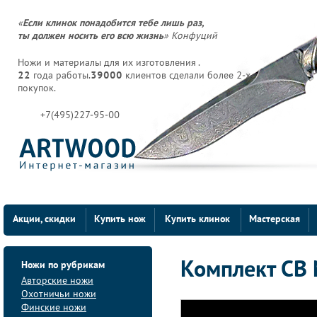
«
Если клинок понадобится тебе лишь раз,
ты должен носить его всю жизнь
» Конфуций
Ножи и материалы для их изготовления .
22
года работы.
39000
клиентов сделали более 2-х
покупок.
+7(495)227-95-00
Акции, скидки
Купить нож
Купить клинок
Мастерская
Ножи по рубрикам
Комплект СВ 
Авторские ножи
Охотничьи ножи
Финские ножи