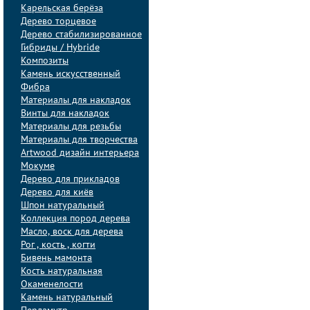
Карельская берёза
Дерево торцевое
Дерево стабилизированное
Гибриды / Hybride
Композиты
Камень искусственный
Фибра
Материалы для накладок
Винты для накладок
Материалы для резьбы
Материалы для творчества
Artwood дизайн интерьера
Мокуме
Дерево для прикладов
Дерево для киёв
Шпон натуральный
Коллекция пород дерева
Масло, воск для дерева
Рог , кость , когти
Бивень мамонта
Кость натуральная
Окаменелости
Камень натуральный