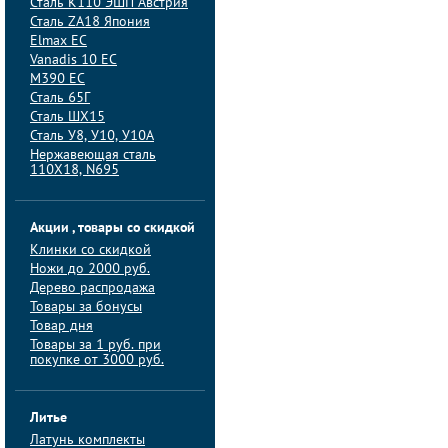
Сталь K110 ЭШП Австрия
Сталь ZA18 Япония
Elmax ЕС
Vanadis 10 ЕС
M390 ЕС
Сталь 65Г
Сталь ШХ15
Сталь У8, У10, У10А
Нержавеющая сталь
110Х18, N695
Акции , товары со скидкой
Клинки со скидкой
Ножи до 2000 руб.
Дерево распродажа
Товары за бонусы
Товар дня
Товары за 1 руб. при
покупке от 3000 руб.
Литье
Латунь комплекты