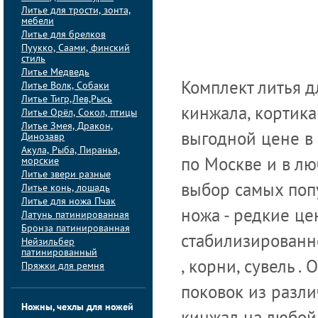
Литье для трости, зонта,
мебели
Литье для брелков
Пуукко, Саами, финский
стиль
Литье Медведь
Литье Волк, Собаки
Комплект литья д
Литье Тигр,Лев,Рысь
кинжала, кортика
Литье Орёл, Сокол, птицы
Литье Змея, Дракон,
Динозавр
выгодной цене в
Акула, Рыба, Пиранья,
морские
по Москве и в лю
Литье звери разные
Литье конь, лошадь
выбор самых поп
Литье для ножа Пчак
ножа - редкие це
Латунь патинированная
Бронза патинированная
стабилизированно
Нейзильбер
патинированный
, корни, сувель 
Пряжки для ремня
поковок из разли
Ножны, чехлы для ножей