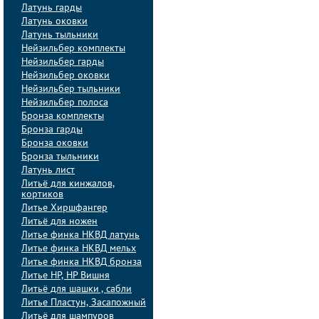
Латунь гарды
Латунь оковки
Латунь тыльники
Нейзильбер комплекты
Нейзильбер гарды
Нейзильбер оковки
Нейзильбер тыльники
Нейзильбер полоса
Бронза комплекты
Бронза гарды
Бронза оковки
Бронза тыльники
Латунь лист
Литьё для кинжалов,
кортиков
Литье Хиршфангер
Литьё для ножен
Литье финка НКВД латунь
Литье финка НКВД мельх
Литье финка НКВД бронза
Литье НР, НР Вишня
Литьё для шашки , сабли
Литье Пластун, Засапожный
Литьё для шампуров