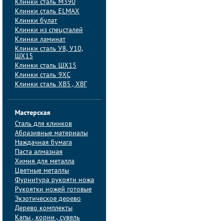
Клинки сталь M390
Клинки сталь ELMAX
Клинки булат
Клинки из спецсталей
Клинки ламинат
Клинки сталь У8, У10,
ШХ15
Клинки сталь ШХ15
Клинки сталь 9ХС
Клинки сталь ХВ5 , ХВГ
Мастерская
Сталь для клинков
Абразивные материалы
Наждачная бумага
Паста алмазная
Химия для металла
Цветные металлы
Фурнитура рукояти ножа
Рукоятки ножей готовые
Экзотическое дерево
Дерево комплекты
Капы , корни , сувель