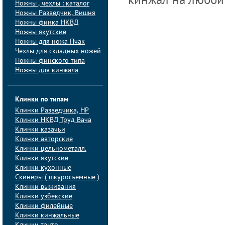
кинжал на любой 
Ножны , чехлы : каталог
Ножны Разведчик, Вишня
Ножны финка НКВД
Ножны якутские
Ножны для ножа Пчак
Чехлы для складных ножей
Ножны финского типа
Ножны для кинжала
Клинки по типам
Клинки Pазведчика, НP
Клинки НКВД Труд Вача
Клинки казачьи
Клинки авторские
Клинки цельнометалл.
Клинки якутские
Клинки кухонные
Скинеры ( шкуросъемные )
Клинки выживания
Клинки узбекские
Клинки филейные
Клинки кинжальные