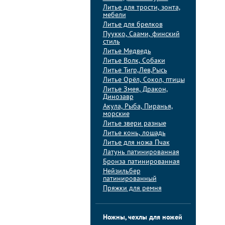
Литье для трости, зонта,
мебели
Литье для брелков
Пуукко, Саами, финский
стиль
Литье Медведь
Литье Волк, Собаки
Литье Тигр,Лев,Рысь
Литье Орёл, Сокол, птицы
Литье Змея, Дракон,
Динозавр
Акула, Рыба, Пиранья,
морские
Литье звери разные
Литье конь, лошадь
Литье для ножа Пчак
Латунь патинированная
Бронза патинированная
Нейзильбер
патинированный
Пряжки для ремня
Ножны, чехлы для ножей