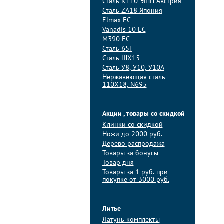
Сталь K110 ЭШП Австрия
Сталь ZA18 Япония
Elmax ЕС
Vanadis 10 ЕС
M390 ЕС
Сталь 65Г
Сталь ШХ15
Сталь У8, У10, У10А
Нержавеющая сталь
110Х18, N695
Акции , товары со скидкой
Клинки со скидкой
Ножи до 2000 руб.
Дерево распродажа
Товары за бонусы
Товар дня
Товары за 1 руб. при
покупке от 3000 руб.
Литье
Латунь комплекты