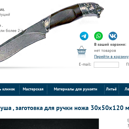
аз,
фуций
 .
ли более 2-х
В вашей корзине:
нет товаров
Перейти в корзину
E-mail:
П
ь клинок
Мастерская
Материалы для рукояти
Литьё
Ле
руша , заготовка для ручки ножа 30х50х120 