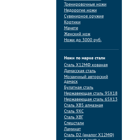
Тренировочные ножи
Недорогие ножи
Сувенирное оружие
Кортики
Мачете
Женский нож
Ножи до 3000 руб.
Ножи по марке стали
Сталь Х12МФ кованая
Дамасская сталь
Мозаичный авторский
дамаск
Булатная сталь
Нержавеющая сталь 95Х18
Нержавеющая сталь 65Х13
Сталь ХВ5 алмазная
Сталь 9ХС
Сталь ХВГ
Спецстали
Ламинат
Сталь D2 (аналог Х12МФ)