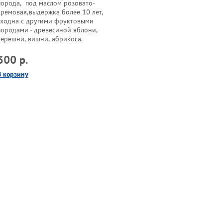
порода, под маслом розовато-
кремовая,выдержка более 10 лет,
сходна с другими фруктовыми
породами - древесиной яблони,
черешни, вишни, абрикоса.
300 р.
В корзину