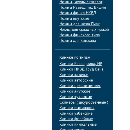
Ножны , чехлы : каталог
Ножны Разведчик, Вишня
Ножны финка НКВД
Ножны якутские
Ножны для ножа Пчак
Чехлы для складных ножей
Ножны финского типа
Ножны для кинжала
Клинки по типам
Клинки Pазведчика, НP
Клинки НКВД Труд Вача
Клинки казачьи
Клинки авторские
Клинки цельнометалл.
Клинки якутские
Клинки кухонные
Скинеры ( шкуросъемные )
Клинки выживания
Клинки узбекские
Клинки филейные
Клинки кинжальные