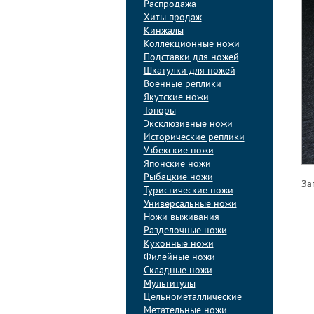
Распродажа
Хиты продаж
Кинжалы
Коллекционные ножи
Подставки для ножей
Шкатулки для ножей
Военные реплики
Якутские ножи
Топоры
Эксклюзивные ножи
Исторические реплики
Узбекские ножи
Японские ножи
Рыбацкие ножи
За
Туристические ножи
Универсальные ножи
Ножи выживания
Разделочные ножи
Кухонные ножи
Филейные ножи
Складные ножи
Мультитулы
Цельнометаллические
Метательные ножи