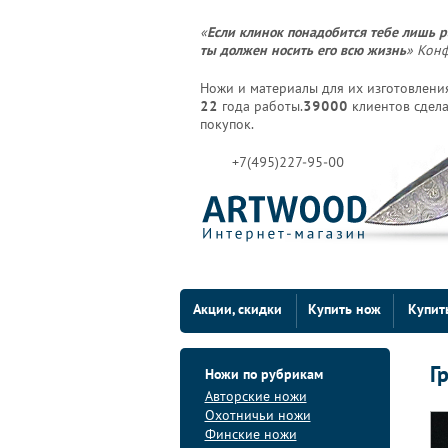
«
Если клинок понадобится тебе лишь р
ты должен носить его всю жизнь
» Кон
Ножи и материалы для их изготовления
22
года работы.
39000
клиентов сдела
покупок.
+7(495)227-95-00
Акции, скидки
Купить нож
Купит
Г
Ножи по рубрикам
Авторские ножи
Охотничьи ножи
Финские ножи