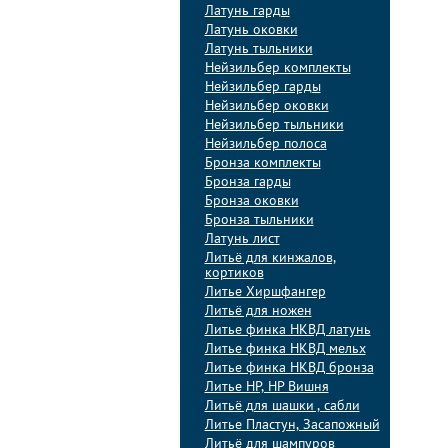
Латунь гарды
Латунь оковки
Латунь тыльники
Нейзильбер комплекты
Нейзильбер гарды
Нейзильбер оковки
Нейзильбер тыльники
Нейзильбер полоса
Бронза комплекты
Бронза гарды
Бронза оковки
Бронза тыльники
Латунь лист
Литьё для кинжалов,
кортиков
Литье Хиршфангер
Литьё для ножен
Литье финка НКВД латунь
Литье финка НКВД мельх
Литье финка НКВД бронза
Литье НР, НР Вишня
Литьё для шашки , сабли
Литье Пластун, Засапожный
Литьё для шампуров