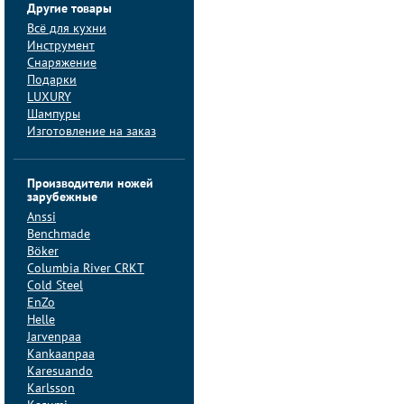
Другие товары
Всё для кухни
Инструмент
Снаряжение
Подарки
LUXURY
Шампуры
Изготовление на заказ
Производители ножей
зарубежные
Anssi
Benchmade
Böker
Columbia River CRKT
Cold Steel
EnZo
Helle
Jarvenpaa
Kankaanpaa
Karesuando
Karlsson