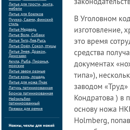
законодательст
Литье для трости, зонта,
мебели
Литье для брелков
В Уголовном код
Пуукко, Саами, финский
стиль
изготовление, х
Литье Медведь
Литье Волк, Собаки
это время сотр
Литье Тигр,Лев,Рысь
Литье Орёл, Сокол, птицы
средства получа
Литье Змея, Дракон,
Динозавр
Акула, Рыба, Пиранья,
документах «но
морские
Литье звери разные
типа»), несколь
Литье конь, лошадь
Литье для ножа Пчак
заводом «Труд»
Латунь патинированная
Бронза патинированная
Кондратова ) в 
Нейзильбер
патинированный
основу ножа НК
Пряжки для ремня
Holmberg, попа
Ножны, чехлы для ножей