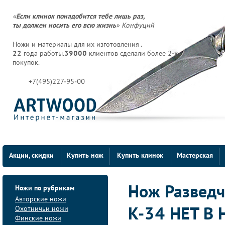
«
Если клинок понадобится тебе лишь раз,
ты должен носить его всю жизнь
» Конфуций
Ножи и материалы для их изготовления .
22
года работы.
39000
клиентов сделали более 2-х
покупок.
+7(495)227-95-00
Акции, скидки
Купить нож
Купить клинок
Мастерская
Ножи по рубрикам
Нож Разведчи
Авторские ножи
Охотничьи ножи
К-34 НЕТ В
Финские ножи