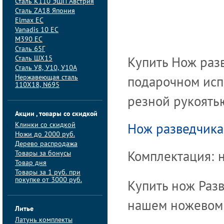
Сталь K110 ЭШП Австрия
Сталь ZA18 Япония
Elmax ЕС
Vanadis 10 ЕС
M390 ЕС
Сталь 65Г
Сталь ШХ15
Купить Нож раз
Сталь У8, У10, У10А
Нержавеющая сталь
подарочном испо
110Х18, N695
резной рукоять
Акции , товары со скидкой
Клинки со скидкой
Нож разведчик
Ножи до 2000 руб.
Дерево распродажа
Товары за бонусы
Комплектация: н
Товар дня
Товары за 1 руб. при
покупке от 3000 руб.
Купить нож Раз
нашем ножевом 
Литье
Латунь комплекты