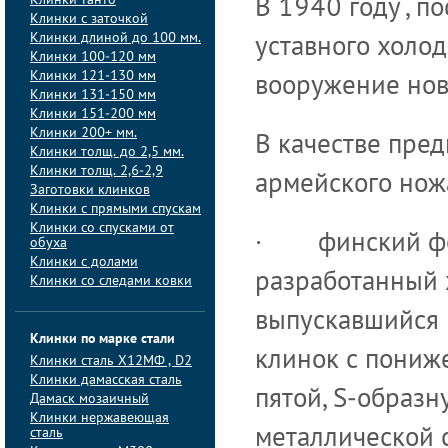
Клинки танто
В 1940 году , 
Клинки с заточкой
Клинки длиной до 100 мм.
уставного холод
Клинки 100-120 мм
Клинки 121-130 мм
вооружение нов
Клинки 131-150 мм
Клинки 151-200 мм
Клинки 200+ мм.
В качестве пре
Клинки толщ. до 2,5 мм.
Клинки толщ. 2,6-2,9
армейского нож
Заготовки клинков
Клинки с прямыми спускам
Клинки со спусками от
· финский фор
обуха
Клинки с долами
разработанный 
Клинки со следами ковки
выпускавшийся к
Клинки по марке стали
клинок с пониж
Клинки сталь Х12МФ , D2
Клинки дамасская сталь
пятой, S-образн
Дамаск мозаичный
Клинки нержавеющая
сталь
металлической 