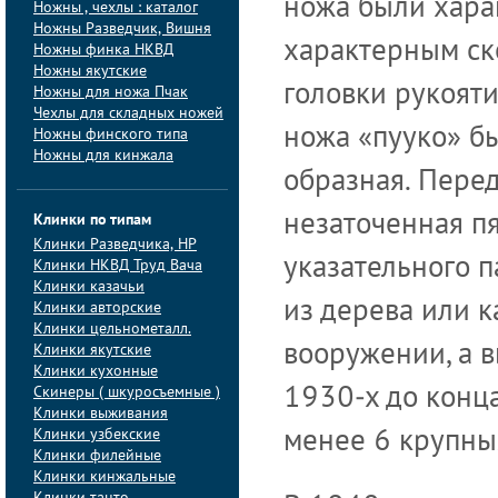
ножа были хара
Ножны , чехлы : каталог
Ножны Разведчик, Вишня
характерным ск
Ножны финка НКВД
Ножны якутские
головки рукояти
Ножны для ножа Пчак
Чехлы для складных ножей
ножа «пууко» бы
Ножны финского типа
Ножны для кинжала
образная. Перед
незаточенная пя
Клинки по типам
Клинки Pазведчика, НP
указательного п
Клинки НКВД Труд Вача
Клинки казачьи
из дерева или к
Клинки авторские
Клинки цельнометалл.
вооружении, а в
Клинки якутские
Клинки кухонные
Скинеры ( шкуросъемные )
1930-х до конц
Клинки выживания
Клинки узбекские
менее 6 крупны
Клинки филейные
Клинки кинжальные