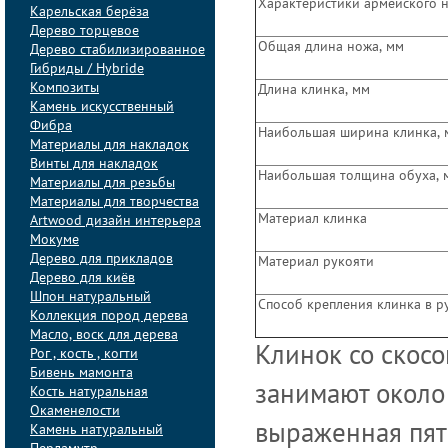
Характеристики армейского 
Карельская берёза
Дерево торцевое
Общая длина ножа, мм
Дерево стабилизированное
Гибриды / Hybride
Композиты
Длина клинка, мм
Камень искусственный
Фибра
Наибольшая ширина клинка, 
Материалы для накладок
Винты для накладок
Наибольшая толщина обуха, 
Материалы для резьбы
Материалы для творчества
Материал клинка
Artwood дизайн интерьера
Мокуме
Дерево для прикладов
Материал рукояти
Дерево для киёв
Шпон натуральный
Способ крепления клинка в р
Коллекция пород дерева
Масло, воск для дерева
Клинок со скосо
Рог , кость , когти
Бивень мамонта
занимают около
Кость натуральная
Окаменелости
выраженная пят
Камень натуральный