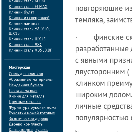
Клинки сталь M390
Клинки сталь ELMAX
повторяющие из
Клинки булат
Клинки из спецсталей
темляка, заимс
Клинки ламинат
Клинки сталь У8, У10,
ШХ15
· финские скау
Клинки сталь ШХ15
Клинки сталь 9ХС
разработанные 
Клинки сталь ХВ5 , ХВГ
с явными призн
Мастерская
двусторонним (
Сталь для клинков
Абразивные материалы
клинком преиму
Наждачная бумага
Паста алмазная
широким долом.
Химия для металла
Цветные металлы
личные средств
Фурнитура рукояти ножа
Рукоятки ножей готовые
популярностью 
Экзотическое дерево
Дерево комплекты
Капы , корни , сувель