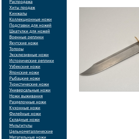
Распродажа
Хиты продаж
Кинжалы
Коллекционные ножи
Подставки для ножей
Шкатулки для ножей
Военные реплики
Якутские ножи
Топоры
Эксклюзивные ножи
Исторические реплики
Узбекские ножи
Японские ножи
Рыбацкие ножи
Туристические ножи
Универсальные ножи
Ножи выживания
Разделочные ножи
Кухонные ножи
Филейные ножи
Складные ножи
Мультитулы
Цельнометаллические
Метательные ножи