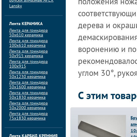
Бруски алмазные APEX
положения ножа
Lansky
соответствующи
Лента КЕРАМИКА
дерева и окраш
Лента для гриндера
50х610 керамика
демаскирования
Лента для гриндера
100х610 керамика
воронению и по
Лента для гриндера
50х915 керамика
рекомендовалос
Лента для гриндера
100х915
углом 30°, руко
Лента для гриндера
50х1230 керамика
Лента для гриндера
50х1600 керамика
Лента для гриндера
С этим това
50х1830 керамика
Лента для гриндера
50х2000 керамика
Лента для гриндера
Бр
75х1830 керамика
ал
10
Лента КАРБИД КРЕМНИЯ