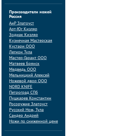
Производители ножей
Россия
АиP Златоуст
Арт-Юг Кизляр
Зодиак Кизляр
Кузнечная Мастерская
Кустари ООО
Легион Тула
Мастер-Гарант ООО
Матвеев Брянск
Медведь ООО
Мельницкий Алексей
Ножевой двор ООО
NORD KNIFE
Петроград СПб
Пушкарев Константин
Росоружие Златоуст
Русский Нож, Тула
Сандер Андрей
Ножи по сниженной цене