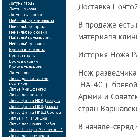
Латунь гарды
Доставка Почтой
Латунь оковки
Латунь тыльники
Нейзильбер комплекты
В продаже есть
Нейзильбер гарды
Нейзильбер оковки
материала клинк
Нейзильбер тыльники
Нейзильбер полоса
Бронза комплекты
История Ножа Р
Бронза гарды
Бронза оковки
Бронза тыльники
Нож разведчика
Латунь лист
Литьё для кинжалов,
кортиков
НА-40 ) боевой
Литье Хиршфангер
Литьё для ножен
Армии и Советс
Литье финка НКВД латунь
Литье финка НКВД мельх
стран Варшавско
Литье финка НКВД бронза
Литье НР, НР Вишня
Литьё для шашки , сабли
В начале-серед
Литье Пластун, Засапожный
Литьё для шампуров