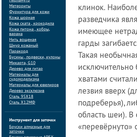
Перламутр
Метеориты
клинок. Наибол
Фурнитура для кожи
Кожа шорная
разведчика явля
Кожа ската , крокодила
Кожа питона , кобры,
имеющее нетрад
варана
Нить вощеная
гарды загибаетс
Шнур кожаный
Паракорд
Такая необычна
Бусины , подвески, кулоны
Микарта, G10
исключительно 
Дерево для гитар
Материалы для
хватами считал
судомоделизма
Материалы для ювелиров
лезвия вверх (д
Дерево эксклюзив
Сталь 95Х18
подреберья), ли
Сталь Х12МФ
область шеи). В
Инструмент для заточки
«перевёрнуто» 
Бруски алмазные для
заточки