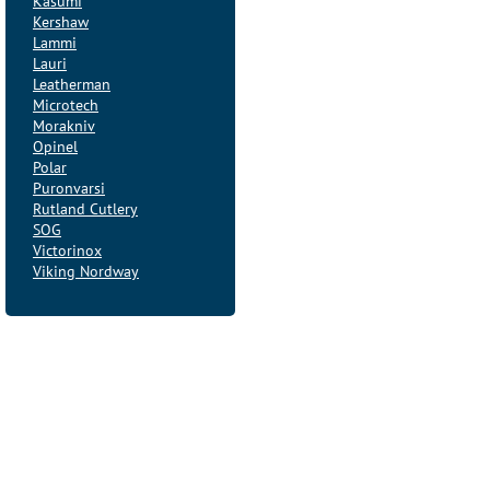
Kasumi
Kershaw
Lammi
Lauri
Leatherman
Microtech
Morakniv
Opinel
Polar
Puronvarsi
Rutland Cutlery
SOG
Victorinox
Viking Nordway