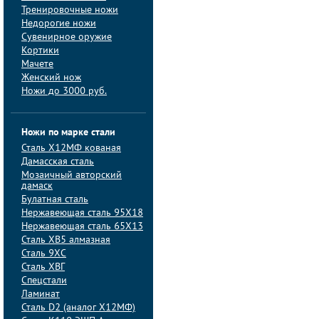
Тренировочные ножи
Недорогие ножи
Сувенирное оружие
Кортики
Мачете
Женский нож
Ножи до 3000 руб.
Ножи по марке стали
Сталь Х12МФ кованая
Дамасская сталь
Мозаичный авторский
дамаск
Булатная сталь
Нержавеющая сталь 95Х18
Нержавеющая сталь 65Х13
Сталь ХВ5 алмазная
Сталь 9ХС
Сталь ХВГ
Спецстали
Ламинат
Сталь D2 (аналог Х12МФ)