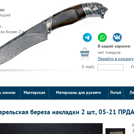
аз,
фуций
 .
ли более 2-х
В вашей корзине:
нет товаров
Перейти в корзину
E-mail:
П
ь клинок
Мастерская
Материалы для рукояти
Литьё
Ле
арельская береза накладки 2 шт., 05-21 ПРД