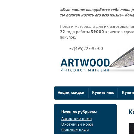
«
Если клинок понадобится тебе лишь р
ты должен носить его всю жизнь
» Кон
Ножи и материалы для их изготовления
22
года работы.
39000
клиентов сдела
покупок.
+7(495)227-95-00
Акции, скидки
Купить нож
Купит
К
Ножи по рубрикам
Авторские ножи
Охотничьи ножи
Финские ножи