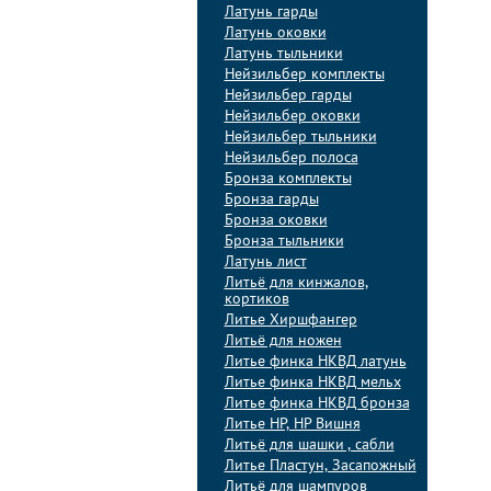
Латунь гарды
Латунь оковки
Латунь тыльники
Нейзильбер комплекты
Нейзильбер гарды
Нейзильбер оковки
Нейзильбер тыльники
Нейзильбер полоса
Бронза комплекты
Бронза гарды
Бронза оковки
Бронза тыльники
Латунь лист
Литьё для кинжалов,
кортиков
Литье Хиршфангер
Литьё для ножен
Литье финка НКВД латунь
Литье финка НКВД мельх
Литье финка НКВД бронза
Литье НР, НР Вишня
Литьё для шашки , сабли
Литье Пластун, Засапожный
Литьё для шампуров