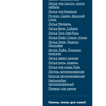
Литье для трости, зонта,
мебели
Литье для брелков
Пуукко, Саами, финский
стиль
Литье Медведь
Литье Волк, Собаки
Литье Тигр,Лев,Рысь
Литье Орёл, Сокол, птицы
Литье Змея, Дракон,
Динозавр
Акула, Рыба, Пиранья,
морские
Литье звери разные
Литье конь, лошадь
Литье для ножа Пчак
Латунь патинированная
Бронза патинированная
Нейзильбер
патинированный
Пряжки для ремня
Ножны, чехлы для ножей