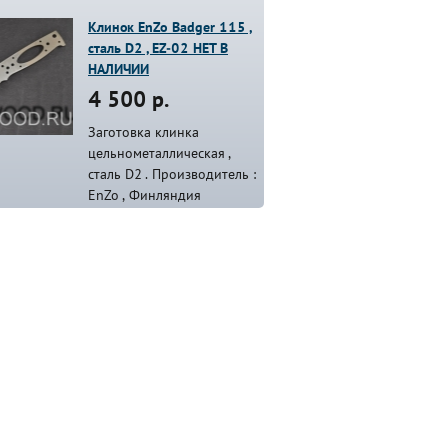
Клинок EnZo Badger 115 ,
сталь D2 , EZ-02 НЕТ В
НАЛИЧИИ
4 500 р.
Заготовка клинка
цельнометаллическая ,
сталь D2 . Производитель :
EnZo , Финляндия