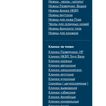
Ножны , чехлы : каталог
Ножны Разведчик, Вишня
Ножны финка НКВД
Ножны якутские
Ножны для ножа Пчак
Чехлы для складных ножей
Ножны финского типа
Ножны для кинжала
Клинки по типам
Клинки Pазведчика, НP
Клинки НКВД Труд Вача
Клинки казачьи
Клинки авторские
Клинки цельнометалл.
Клинки якутские
Клинки кухонные
Скинеры ( шкуросъемные )
Клинки выживания
Клинки узбекские
Клинки филейные
Клинки кинжальные