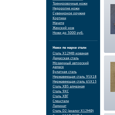
Тренировочные ножи
Недорогие ножи
Сувенирное оружие
Кортики
Мачете
Женский нож
Ножи до 3000 руб.
Ножи по марке стали
Сталь Х12МФ кованая
Дамасская сталь
Мозаичный авторский
дамаск
Булатная сталь
Нержавеющая сталь 95Х18
Нержавеющая сталь 65Х13
Сталь ХВ5 алмазная
Сталь 9ХС
Сталь ХВГ
Спецстали
Ламинат
Сталь D2 (аналог Х12МФ)