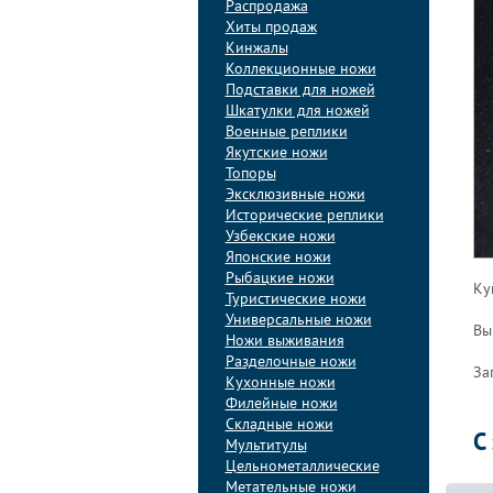
Распродажа
Хиты продаж
Кинжалы
Коллекционные ножи
Подставки для ножей
Шкатулки для ножей
Военные реплики
Якутские ножи
Топоры
Эксклюзивные ножи
Исторические реплики
Узбекские ножи
Японские ножи
Рыбацкие ножи
Ку
Туристические ножи
Универсальные ножи
Вы
Ножи выживания
Разделочные ножи
За
Кухонные ножи
Филейные ножи
Складные ножи
С
Мультитулы
Цельнометаллические
Метательные ножи