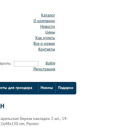
Каталог
О компании
Новости
Цены
Как купить
Все о ножах
Контакты
ароль:
Войти
Регистрация
нты для гриндера
Ножны
Подарки
АН
Карельская береза накладки 2 шт., 19-
22х48х130 мм. Распил