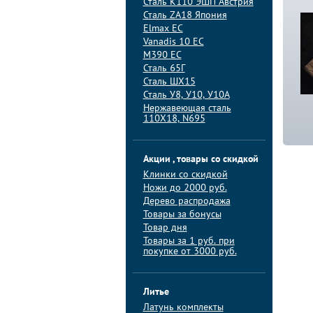
Сталь K110 ЭШП Австрия
Сталь ZA18 Япония
Elmax ЕС
Vanadis 10 ЕС
M390 ЕС
Сталь 65Г
Сталь ШХ15
Сталь У8, У10, У10А
Нержавеющая сталь
110Х18, N695
Акции , товары со скидкой
Клинки со скидкой
Ножи до 2000 руб.
Дерево распродажа
Товары за бонусы
Товар дня
Товары за 1 руб. при
покупке от 3000 руб.
Литье
Латунь комплекты