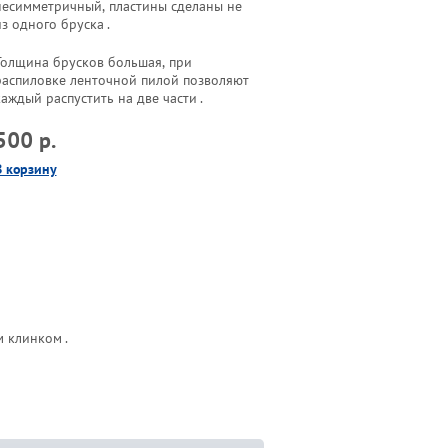
несимметричный, пластины сделаны не
з одного бруска .
Толщина брусков большая, при
распиловке ленточной пилой позволяют
каждый распустить на две части .
500 р.
В корзину
 клинком .