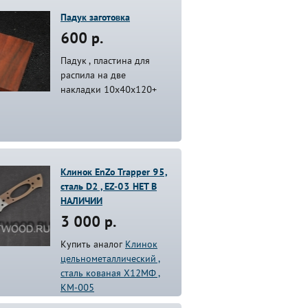
Падук заготовка
600 р.
Падук , пластина для
распила на две
накладки 10х40х120+
Клинок EnZo Trapper 95,
сталь D2 , EZ-03 НЕТ В
НАЛИЧИИ
3 000 р.
Купить аналог
Клинок
цельнометаллический ,
сталь кованая Х12МФ ,
КМ-005