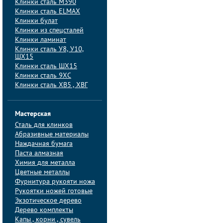
Клинки сталь M390
Клинки сталь ELMAX
Клинки булат
Клинки из спецсталей
Клинки ламинат
Клинки сталь У8, У10,
ШХ15
Клинки сталь ШХ15
Клинки сталь 9ХС
Клинки сталь ХВ5 , ХВГ
Мастерская
Сталь для клинков
Абразивные материалы
Наждачная бумага
Паста алмазная
Химия для металла
Цветные металлы
Фурнитура рукояти ножа
Рукоятки ножей готовые
Экзотическое дерево
Дерево комплекты
Капы , корни , сувель