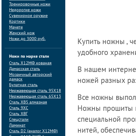
Тренировочные ножи
Недорогие ножи
Сувенирное оружие
Кортики
Мачете
Женский нож
Ножи до 3000 руб.
Купить ножны , ч
удобного хранен
Ножи по марке стали
Сталь Х12МФ кованая
В нашем интерне
Дамасская сталь
Мозаичный авторский
дамаск
ножей разных раз
Булатная сталь
Нержавеющая сталь 95Х18
Нержавеющая сталь 65Х13
Все ножны выпол
Сталь ХВ5 алмазная
Ножны прошиты 
Сталь 9ХС
Сталь ХВГ
специальной проп
Спецстали
Ламинат
нитей, обеспечив
Сталь D2 (аналог Х12МФ)