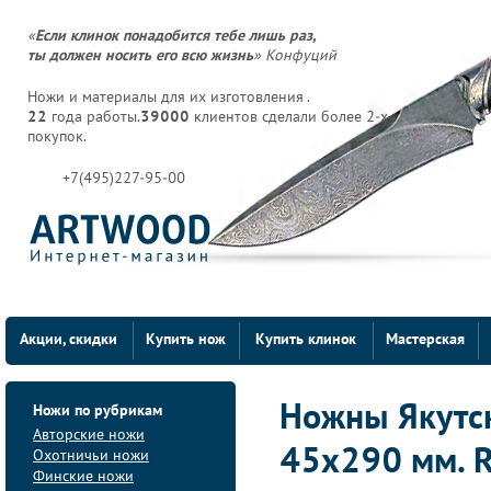
«
Если клинок понадобится тебе лишь раз,
ты должен носить его всю жизнь
» Конфуций
Ножи и материалы для их изготовления .
22
года работы.
39000
клиентов сделали более 2-х
покупок.
+7(495)227-95-00
Акции, скидки
Купить нож
Купить клинок
Мастерская
Ножи по рубрикам
Ножны Якутски
Авторские ножи
45х290 мм. 
Охотничьи ножи
Финские ножи