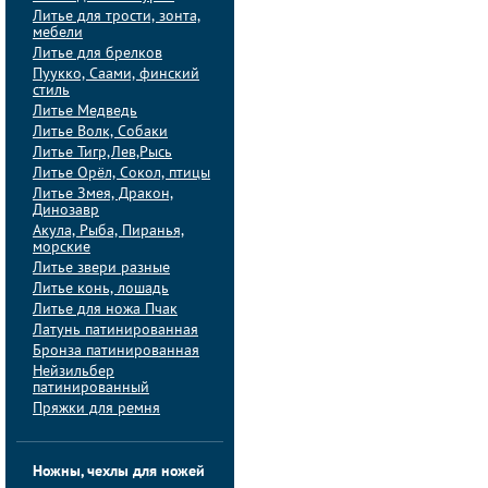
Литье для трости, зонта,
мебели
Литье для брелков
Пуукко, Саами, финский
стиль
Литье Медведь
Литье Волк, Собаки
Литье Тигр,Лев,Рысь
Литье Орёл, Сокол, птицы
Литье Змея, Дракон,
Динозавр
Акула, Рыба, Пиранья,
морские
Литье звери разные
Литье конь, лошадь
Литье для ножа Пчак
Латунь патинированная
Бронза патинированная
Нейзильбер
патинированный
Пряжки для ремня
Ножны, чехлы для ножей