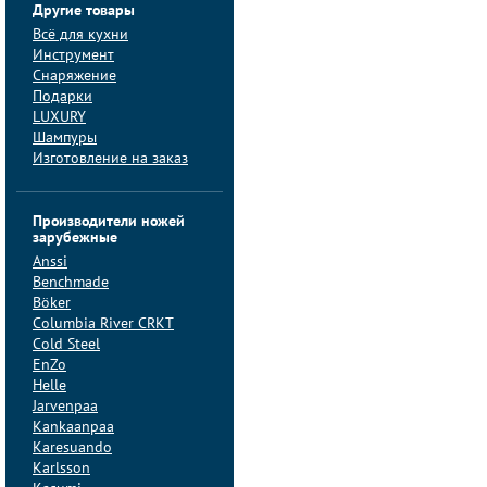
Другие товары
Всё для кухни
Инструмент
Снаряжение
Подарки
LUXURY
Шампуры
Изготовление на заказ
Производители ножей
зарубежные
Anssi
Benchmade
Böker
Columbia River CRKT
Cold Steel
EnZo
Helle
Jarvenpaa
Kankaanpaa
Karesuando
Karlsson