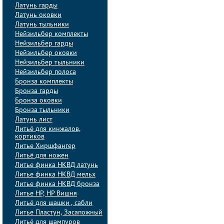
Латунь гарды
Латунь оковки
Латунь тыльники
Нейзильбер комплекты
Нейзильбер гарды
Нейзильбер оковки
Нейзильбер тыльники
Нейзильбер полоса
Бронза комплекты
Бронза гарды
Бронза оковки
Бронза тыльники
Латунь лист
Литьё для кинжалов,
кортиков
Литье Хиршфангер
Литьё для ножен
Литье финка НКВД латунь
Литье финка НКВД мельх
Литье финка НКВД бронза
Литье НР, НР Вишня
Литьё для шашки , сабли
Литье Пластун, Засапожный
Литьё для шампуров