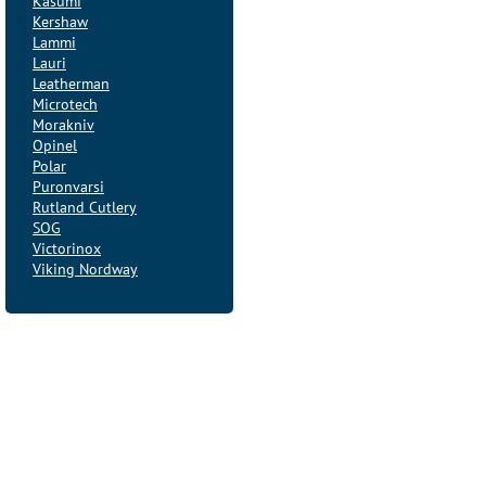
Kasumi
Kershaw
Lammi
Lauri
Leatherman
Microtech
Morakniv
Opinel
Polar
Puronvarsi
Rutland Cutlery
SOG
Victorinox
Viking Nordway