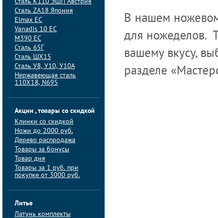
Сталь K110 ЭШП Австрия
Сталь ZA18 Япония
В нашем ножевом
Elmax ЕС
Vanadis 10 ЕС
для ножеделов. Т
M390 ЕС
Сталь 65Г
вашему вкусу, вы
Сталь ШХ15
Сталь У8, У10, У10А
разделе «Мастерс
Нержавеющая сталь
110Х18, N695
Акции , товары со скидкой
Клинки со скидкой
Ножи до 2000 руб.
Дерево распродажа
Товары за бонусы
Товар дня
Товары за 1 руб. при
покупке от 3000 руб.
Литье
Латунь комплекты