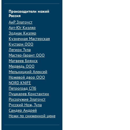
Производители ножей
Россия
АиP Златоуст
Арт-Юг Кизляр
Зодиак Кизляр
Кузнечная Мастерская
Кустари ООО
Легион Тула
Мастер-Гарант ООО
Матвеев Брянск
Медведь ООО
Мельницкий Алексей
Ножевой двор ООО
NORD KNIFE
Петроград СПб
Пушкарев Константин
Росоружие Златоуст
Русский Нож, Тула
Сандер Андрей
Ножи по сниженной цене