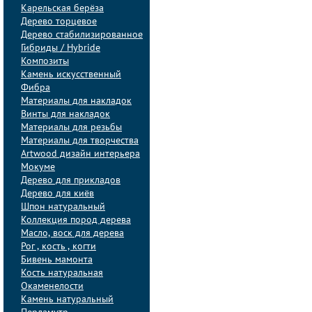
Карельская берёза
Дерево торцевое
Дерево стабилизированное
Гибриды / Hybride
Композиты
Камень искусственный
Фибра
Материалы для накладок
Винты для накладок
Материалы для резьбы
Материалы для творчества
Artwood дизайн интерьера
Мокуме
Дерево для прикладов
Дерево для киёв
Шпон натуральный
Коллекция пород дерева
Масло, воск для дерева
Рог , кость , когти
Бивень мамонта
Кость натуральная
Окаменелости
Камень натуральный