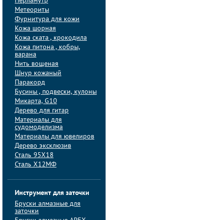
Перламутр
Метеориты
Фурнитура для кожи
Кожа шорная
Кожа ската , крокодила
Кожа питона , кобры,
варана
Нить вощеная
Шнур кожаный
Паракорд
Бусины , подвески, кулоны
Микарта, G10
Дерево для гитар
Материалы для
судомоделизма
Материалы для ювелиров
Дерево эксклюзив
Сталь 95Х18
Сталь Х12МФ
Инструмент для заточки
Бруски алмазные для
заточки