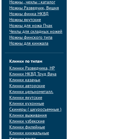
Ножны , чехлы : каталог
Ножны Разведчик, Вишня
Ножны финка НКВД
Ножны якутские
Ножны для ножа Пчак
Чехлы для складных ножей
Ножны финского типа
Ножны для кинжала
Клинки по типам
Клинки Pазведчика, НP
Клинки НКВД Труд Вача
Клинки казачьи
Клинки авторские
Клинки цельнометалл.
Клинки якутские
Клинки кухонные
Скинеры ( шкуросъемные )
Клинки выживания
Клинки узбекские
Клинки филейные
Клинки кинжальные