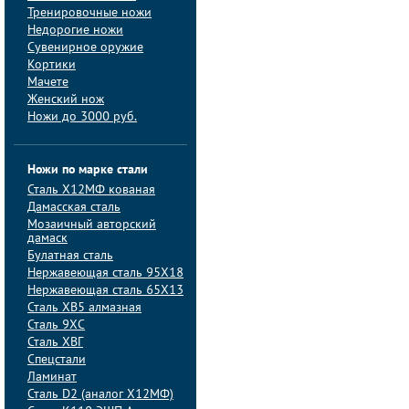
Тренировочные ножи
Недорогие ножи
Сувенирное оружие
Кортики
Мачете
Женский нож
Ножи до 3000 руб.
Ножи по марке стали
Сталь Х12МФ кованая
Дамасская сталь
Мозаичный авторский
дамаск
Булатная сталь
Нержавеющая сталь 95Х18
Нержавеющая сталь 65Х13
Сталь ХВ5 алмазная
Сталь 9ХС
Сталь ХВГ
Спецстали
Ламинат
Сталь D2 (аналог Х12МФ)