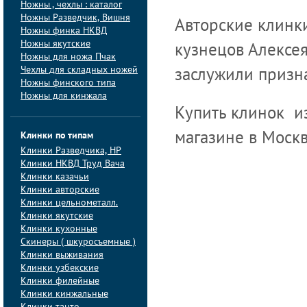
Ножны , чехлы : каталог
Ножны Разведчик, Вишня
Авторские клинки
Ножны финка НКВД
Ножны якутские
кузнецов Алексе
Ножны для ножа Пчак
Чехлы для складных ножей
заслужили призна
Ножны финского типа
Ножны для кинжала
Купить клинок и
Клинки по типам
магазине в Москв
Клинки Pазведчика, НP
Клинки НКВД Труд Вача
Клинки казачьи
Клинки авторские
Клинки цельнометалл.
Клинки якутские
Клинки кухонные
Скинеры ( шкуросъемные )
Клинки выживания
Клинки узбекские
Клинки филейные
Клинки кинжальные