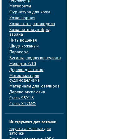
Перламутр
Метеориты
Фурнитура для кожи
Кожа шорная
Кожа ската , крокодила
Кожа питона , кобры,
варана
Нить вощеная
Шнур кожаный
Паракорд
Бусины , подвески, кулоны
Микарта, G10
Дерево для гитар
Материалы для
судомоделизма
Материалы для ювелиров
Дерево эксклюзив
Сталь 95Х18
Сталь Х12МФ
Инструмент для заточки
Бруски алмазные для
заточки