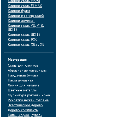
Клинки сталь M390
Клинки сталь ELMAX
Клинки булат
Клинки из спецсталей
Клинки ламинат
Клинки сталь У8, У10,
ШХ15
Клинки сталь ШХ15
Клинки сталь 9ХС
Клинки сталь ХВ5 , ХВГ
Мастерская
Сталь для клинков
Абразивные материалы
Наждачная бумага
Паста алмазная
Химия для металла
Цветные металлы
Фурнитура рукояти ножа
Рукоятки ножей готовые
Экзотическое дерево
Дерево комплекты
Капы , корни , сувель