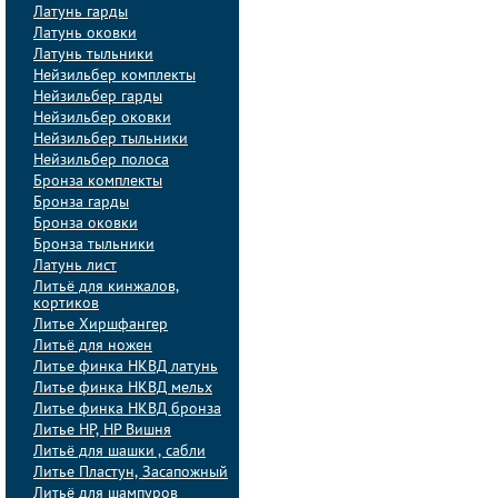
Латунь гарды
Латунь оковки
Латунь тыльники
Нейзильбер комплекты
Нейзильбер гарды
Нейзильбер оковки
Нейзильбер тыльники
Нейзильбер полоса
Бронза комплекты
Бронза гарды
Бронза оковки
Бронза тыльники
Латунь лист
Литьё для кинжалов,
кортиков
Литье Хиршфангер
Литьё для ножен
Литье финка НКВД латунь
Литье финка НКВД мельх
Литье финка НКВД бронза
Литье НР, НР Вишня
Литьё для шашки , сабли
Литье Пластун, Засапожный
Литьё для шампуров