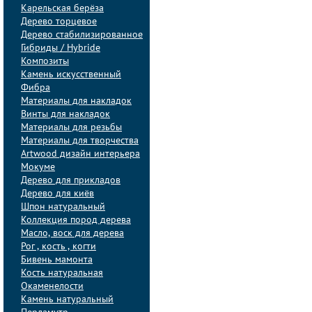
Карельская берёза
Дерево торцевое
Дерево стабилизированное
Гибриды / Hybride
Композиты
Камень искусственный
Фибра
Материалы для накладок
Винты для накладок
Материалы для резьбы
Материалы для творчества
Artwood дизайн интерьера
Мокуме
Дерево для прикладов
Дерево для киёв
Шпон натуральный
Коллекция пород дерева
Масло, воск для дерева
Рог , кость , когти
Бивень мамонта
Кость натуральная
Окаменелости
Камень натуральный