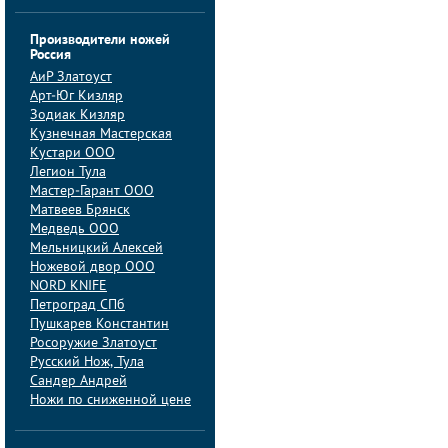
Производители ножей
Россия
АиP Златоуст
Арт-Юг Кизляр
Зодиак Кизляр
Кузнечная Мастерская
Кустари ООО
Легион Тула
Мастер-Гарант ООО
Матвеев Брянск
Медведь ООО
Мельницкий Алексей
Ножевой двор ООО
NORD KNIFE
Петроград СПб
Пушкарев Константин
Росоружие Златоуст
Русский Нож, Тула
Сандер Андрей
Ножи по сниженной цене