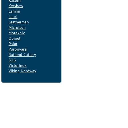
Kasumi
Kershaw
Lammi
Lauri
Leatherman
Microtech
Morakniv
Opinel
Polar
Puronvarsi
Rutland Cutlery
SOG
Victorinox
Viking Nordway