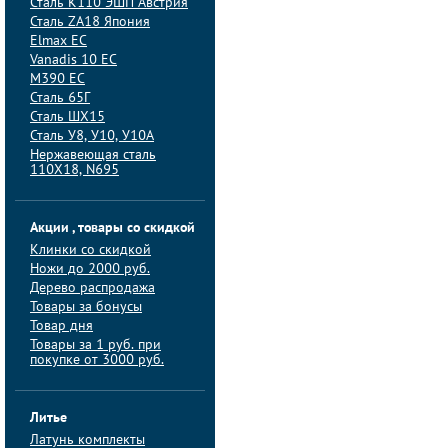
Сталь K110 ЭШП Австрия
Сталь ZA18 Япония
Elmax ЕС
Vanadis 10 ЕС
M390 ЕС
Сталь 65Г
Сталь ШХ15
Сталь У8, У10, У10А
Нержавеющая сталь
110Х18, N695
Акции , товары со скидкой
Клинки со скидкой
Ножи до 2000 руб.
Дерево распродажа
Товары за бонусы
Товар дня
Товары за 1 руб. при
покупке от 3000 руб.
Литье
Латунь комплекты