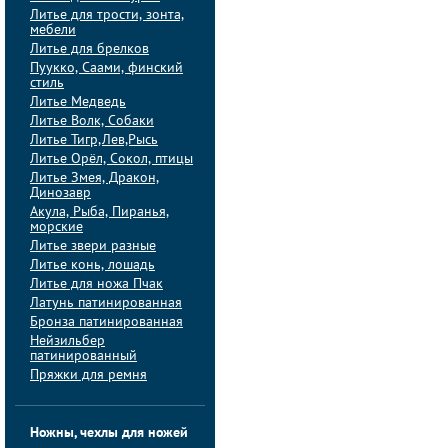
Литье для трости, зонта,
мебели
Литье для брелков
Пуукко, Саами, финский
стиль
Литье Медведь
Литье Волк, Собаки
Литье Тигр,Лев,Рысь
Литье Орёл, Сокол, птицы
Литье Змея, Дракон,
Динозавр
Акула, Рыба, Пиранья,
морские
Литье звери разные
Литье конь, лошадь
Литье для ножа Пчак
Латунь патинированная
Бронза патинированная
Нейзильбер
патинированный
Пряжки для ремня
Ножны, чехлы для ножей