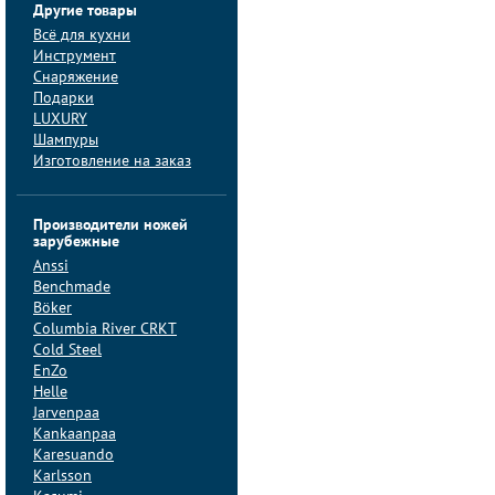
Другие товары
Всё для кухни
Инструмент
Снаряжение
Подарки
LUXURY
Шампуры
Изготовление на заказ
Производители ножей
зарубежные
Anssi
Benchmade
Böker
Columbia River CRKT
Cold Steel
EnZo
Helle
Jarvenpaa
Kankaanpaa
Karesuando
Karlsson