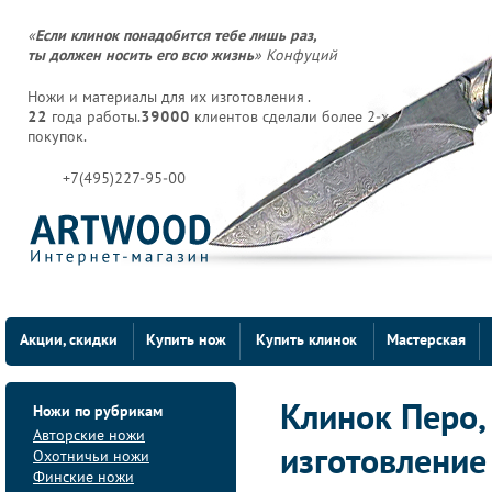
«
Если клинок понадобится тебе лишь раз,
ты должен носить его всю жизнь
» Конфуций
Ножи и материалы для их изготовления .
22
года работы.
39000
клиентов сделали более 2-х
покупок.
+7(495)227-95-00
Акции, скидки
Купить нож
Купить клинок
Мастерская
Ножи по рубрикам
Клинок Перо,
Авторские ножи
изготовление
Охотничьи ножи
Финские ножи