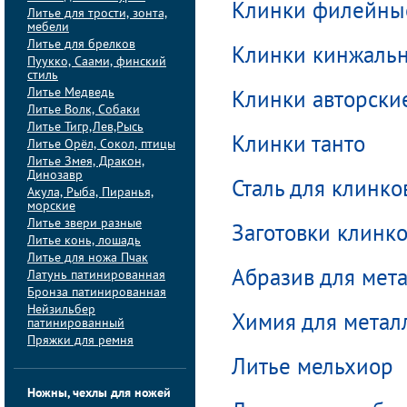
Клинки филейны
Литье для трости, зонта,
мебели
Литье для брелков
Клинки кинжаль
Пуукко, Саами, финский
стиль
Литье Медведь
Клинки авторски
Литье Волк, Собаки
Литье Тигр,Лев,Рысь
Клинки танто
Литье Орёл, Сокол, птицы
Литье Змея, Дракон,
Динозавр
Сталь для клинко
Акула, Рыба, Пиранья,
морские
Литье звери разные
Заготовки клинк
Литье конь, лошадь
Литье для ножа Пчак
Латунь патинированная
Абразив для мет
Бронза патинированная
Нейзильбер
Химия для метал
патинированный
Пряжки для ремня
Литье мельхиор
Ножны, чехлы для ножей