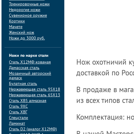
Тренировочные ножи
Недорогие ножи
Сувенирное оружие
Кортики
Мачете
Женский нож
Ножи до 3000 руб.
Ножи по марке стали
Нож охотничий ку
Сталь Х12МФ кованая
Дамасская сталь
доставкой по Рос
Мозаичный авторский
дамаск
Булатная сталь
В продаже в маг
Нержавеющая сталь 95Х18
Нержавеющая сталь 65Х13
из всех типов ста
Сталь ХВ5 алмазная
Сталь 9ХС
Сталь ХВГ
Комплектация: но
Спецстали
Ламинат
Сталь D2 (аналог Х12МФ)