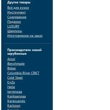
Другие товары
Всё для кухни
Инструмент
Снаряжение
Подарки
LUXURY
Шампуры
Изготовление на заказ
Производители ножей
зарубежные
Anssi
Benchmade
Böker
Columbia River CRKT
Cold Steel
EnZo
Helle
Jarvenpaa
Kankaanpaa
Karesuando
Karlsson