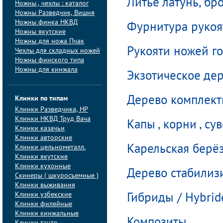
Литье латунь, бр
Ножны , чехлы : каталог
Ножны Разведчик, Вишня
Ножны финка НКВД
Фурнитура рукоя
Ножны якутские
Ножны для ножа Пчак
Рукояти ножей г
Чехлы для складных ножей
Ножны финского типа
Ножны для кинжала
Экзотическое де
Клинки по типам
Дерево комплек
Клинки Pазведчика, НP
Клинки НКВД Труд Вача
Капы , корни , су
Клинки казачьи
Клинки авторские
Клинки цельнометалл.
Карельская берё
Клинки якутские
Клинки кухонные
Дерево стабилиз
Скинеры ( шкуросъемные )
Клинки выживания
Клинки узбекские
Гибриды / Hybrid
Клинки филейные
Клинки кинжальные