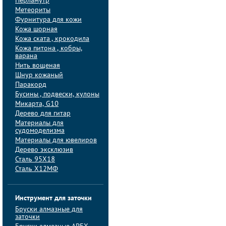
Перламутр
Метеориты
Фурнитура для кожи
Кожа шорная
Кожа ската , крокодила
Кожа питона , кобры,
варана
Нить вощеная
Шнур кожаный
Паракорд
Бусины , подвески, кулоны
Микарта, G10
Дерево для гитар
Материалы для
судомоделизма
Материалы для ювелиров
Дерево эксклюзив
Сталь 95Х18
Сталь Х12МФ
Инструмент для заточки
Бруски алмазные для
заточки