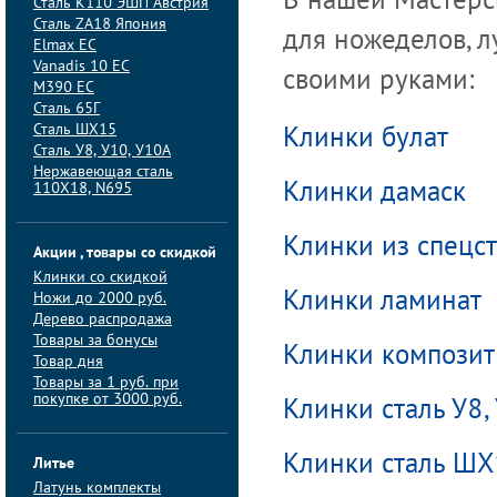
В нашей Мастерс
Сталь K110 ЭШП Австрия
Сталь ZA18 Япония
для ножеделов, 
Elmax ЕС
Vanadis 10 ЕС
своими руками:
M390 ЕС
Сталь 65Г
Сталь ШХ15
Клинки булат
Сталь У8, У10, У10А
Нержавеющая сталь
110Х18, N695
Клинки дамаск
Клинки из спецс
Акции , товары со скидкой
Клинки со скидкой
Клинки ламинат
Ножи до 2000 руб.
Дерево распродажа
Товары за бонусы
Клинки композит
Товар дня
Товары за 1 руб. при
покупке от 3000 руб.
Клинки сталь У8,
Клинки сталь Ш
Литье
Латунь комплекты