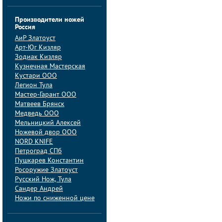
Производители ножей
Россия
АиP Златоуст
Арт-Юг Кизляр
Зодиак Кизляр
Кузнечная Мастерская
Кустари ООО
Легион Тула
Мастер-Гарант ООО
Матвеев Брянск
Медведь ООО
Мельницкий Алексей
Ножевой двор ООО
NORD KNIFE
Петроград СПб
Пушкарев Константин
Росоружие Златоуст
Русский Нож, Тула
Сандер Андрей
Ножи по сниженной цене