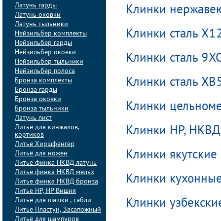
Латунь гарды
Клинки нержаве
Латунь оковки
Латунь тыльники
Клинки сталь Х1
Нейзильбер комплекты
Нейзильбер гарды
Нейзильбер оковки
Клинки сталь 9Х
Нейзильбер тыльники
Нейзильбер полоса
Бронза комплекты
Клинки сталь ХВ
Бронза гарды
Бронза оковки
Клинки цельноме
Бронза тыльники
Латунь лист
Литьё для кинжалов,
Клинки НP, НКВД
кортиков
Литье Хиршфангер
Клинки якутские
Литьё для ножен
Литье финка НКВД латунь
Литье финка НКВД мельх
Клинки кухонны
Литье финка НКВД бронза
Литье НР, НР Вишня
Литьё для шашки , сабли
Клинки узбекски
Литье Пластун, Засапожный
Литьё для шампуров