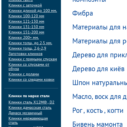
Композиты
Клинки танто
Клинки с заточкой
Клинки длиной до 100 мм.
Фибра
Клинки 100-120 мм
Клинки 121-130 мм
Материалы для н
Клинки 131-150 мм
Клинки 151-200 мм
Клинки 200+ мм.
Материалы для р
Клинки толщ. до 2,5 мм.
Клинки толщ. 2,6-2,9
Заготовки клинков
Дерево для прик
Клинки с прямыми спускам
Клинки со спусками от
Дерево для киёв
обуха
Клинки с долами
Клинки со следами ковки
Шпон натуральн
Масло, воск для 
Клинки по марке стали
Клинки сталь Х12МФ , D2
Клинки дамасская сталь
Рог , кость , когти
Дамаск мозаичный
Клинки нержавеющая
сталь
Бивень мамонта