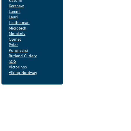
Kasumi
Kershaw
Lammi
Lauri
Leatherman
Microtech
Morakniv
Opinel
Polar
Puronvarsi
Rutland Cutlery
SOG
Victorinox
Viking Nordway