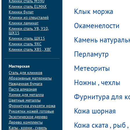
Клинки сталь M390
Клинки сталь ELMAX
Клык моржа
Клинки булат
Клинки из спецсталей
Клинки ламинат
Окаменелости
Клинки сталь У8, У10,
ШХ15
Клинки сталь ШХ15
Камень натурал
Клинки сталь 9ХС
Клинки сталь ХВ5 , ХВГ
Перламутр
Мастерская
Метеориты
Сталь для клинков
Абразивные материалы
Ножны , чехлы
Наждачная бумага
Паста алмазная
Химия для металла
Фурнитура для к
Цветные металлы
Фурнитура рукояти ножа
Кожа шорная
Рукоятки ножей готовые
Экзотическое дерево
Дерево комплекты
Кожа ската , рыб ,
Капы , корни , сувель