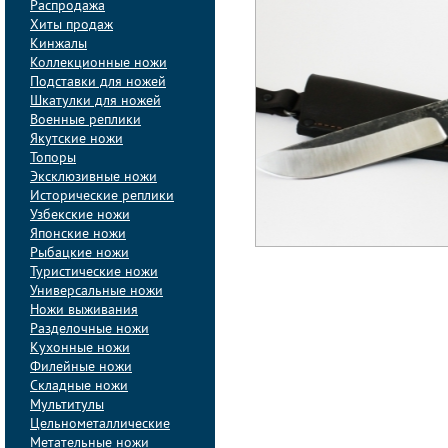
Распродажа
Хиты продаж
Кинжалы
Коллекционные ножи
Подставки для ножей
Шкатулки для ножей
Военные реплики
Якутские ножи
Топоры
Эксклюзивные ножи
Исторические реплики
Узбекские ножи
Японские ножи
Рыбацкие ножи
Туристические ножи
Универсальные ножи
Ножи выживания
Разделочные ножи
Кухонные ножи
Филейные ножи
Складные ножи
Мультитулы
Цельнометаллические
Метательные ножи