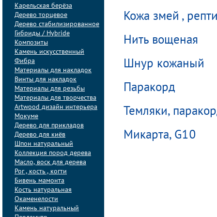
Карельская берёза
Кожа змей , репт
Дерево торцевое
Дерево стабилизированное
Гибриды / Hybride
Нить вощеная
Композиты
Камень искусственный
Фибра
Шнур кожаный
Материалы для накладок
Винты для накладок
Паракорд
Материалы для резьбы
Материалы для творчества
Artwood дизайн интерьера
Темляки, парако
Мокуме
Дерево для прикладов
Микарта, G10
Дерево для киёв
Шпон натуральный
Коллекция пород дерева
Масло, воск для дерева
Рог , кость , когти
Бивень мамонта
Кость натуральная
Окаменелости
Камень натуральный