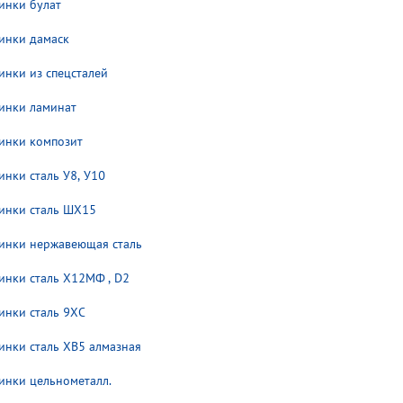
инки булат
инки дамаск
инки из спецсталей
инки ламинат
инки композит
инки сталь У8, У10
инки сталь ШХ15
инки нержавеющая сталь
инки сталь Х12МФ , D2
инки сталь 9ХС
инки сталь ХВ5 алмазная
инки цельнометалл.