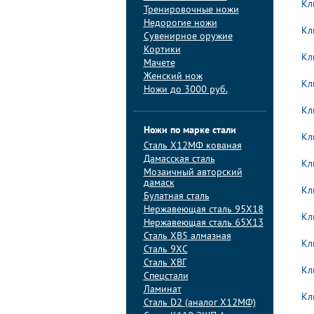
Кл
Тренировочные ножи
Недорогие ножи
Кл
Сувенирное оружие
Кортики
Кл
Мачете
Женский нож
Кл
Ножи до 3000 руб.
Кл
Ножи по марке стали
Кл
Сталь Х12МФ кованая
Дамасская сталь
Кл
Мозаичный авторский
дамаск
Кл
Булатная сталь
Нержавеющая сталь 95Х18
Кл
Нержавеющая сталь 65Х13
Сталь ХВ5 алмазная
Кл
Сталь 9ХС
Сталь ХВГ
Кл
Спецстали
Ламинат
Кл
Сталь D2 (аналог Х12МФ)