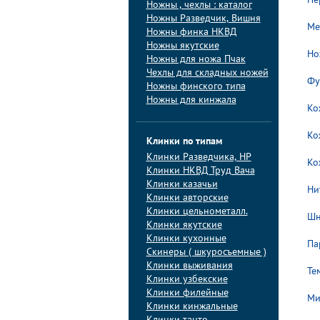
Пе
Ножны , чехлы : каталог
Ножны Разведчик, Вишня
Ме
Ножны финка НКВД
Ножны якутские
Но
Ножны для ножа Пчак
Чехлы для складных ножей
Фу
Ножны финского типа
Ножны для кинжала
Ко
Ко
Клинки по типам
Клинки Pазведчика, НP
Ко
Клинки НКВД Труд Вача
Клинки казачьи
Ни
Клинки авторские
Клинки цельнометалл.
Шн
Клинки якутские
Клинки кухонные
Па
Скинеры ( шкуросъемные )
Клинки выживания
Те
Клинки узбекские
Клинки филейные
Ми
Клинки кинжальные