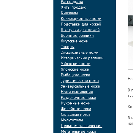
Распродажа
Хиты продаж
Кинжалы
Коллекционные ножи
Подставки для ножей
Шкатулки для ножей
Военные реплики
Якутские ножи
Топоры
Эксклюзивные ножи
Исторические реплики
Узбекские ножи
Японские ножи
Рыбацкие ножи
Но
Туристические ножи
Универсальные ножи
В 
Ножи выживания
ту
Разделочные ножи
Кухонные ножи
Ко
Филейные ножи
Складные ножи
В 
Мультитулы
из
Цельнометаллические
Метательные ножи