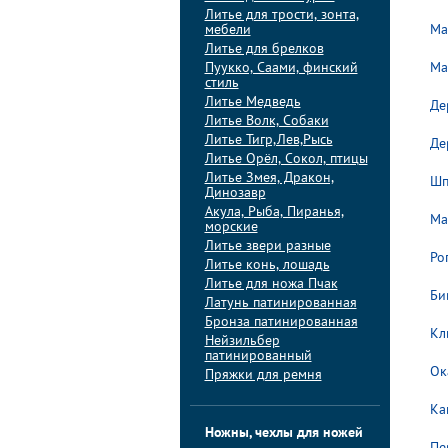
Литье для трости, зонта,
мебели
Ма
Литье для брелков
Пуукко, Саами, финский
Ма
стиль
Литье Медведь
Де
Литье Волк, Собаки
Литье Тигр,Лев,Рысь
Де
Литье Орёл, Сокол, птицы
Литье Змея, Дракон,
Шп
Динозавр
Акула, Рыба, Пиранья,
Ма
морские
Литье звери разные
Рог
Литье конь, лошадь
Литье для ножа Пчак
Би
Латунь патинированная
Бронза патинированная
Кл
Нейзильбер
патинированный
Ок
Пряжки для ремня
Ка
Ножны, чехлы для ножей