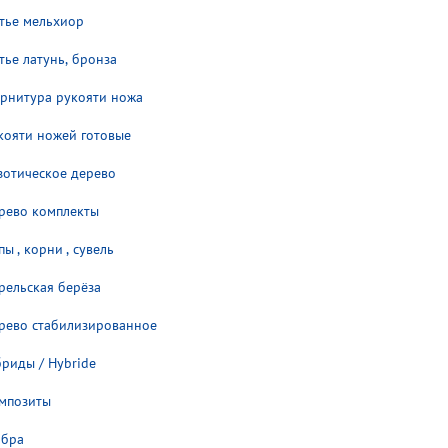
тье мельхиор
тье латунь, бронза
рнитура рукояти ножа
кояти ножей готовые
зотическое дерево
рево комплекты
пы , корни , сувель
рельская берёза
рево стабилизированное
бриды / Hybride
мпозиты
бра