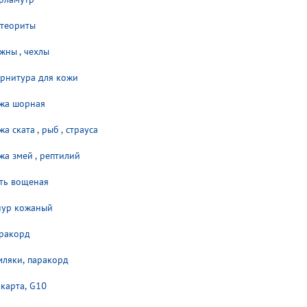
рламутр
теориты
жны , чехлы
рнитура для кожи
жа шорная
жа ската , рыб , страуса
жа змей , рептилий
ть вощеная
ур кожаный
ракорд
мляки, паракорд
карта, G10