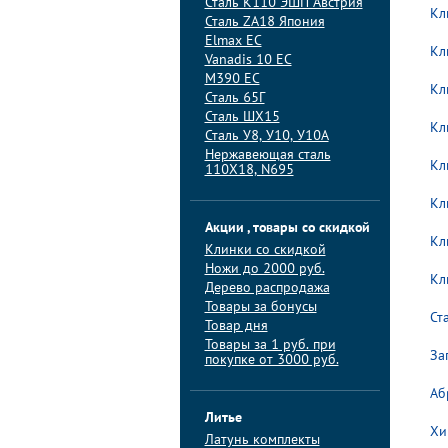
Сталь K110 ЭШП Австрия
Кл
Сталь ZA18 Япония
Elmax ЕС
Кл
Vanadis 10 ЕС
M390 ЕС
Кл
Сталь 65Г
Сталь ШХ15
Кл
Сталь У8, У10, У10А
Нержавеющая сталь
Кл
110Х18, N695
Кл
Акции , товары со скидкой
Кл
Клинки со скидкой
Ножи до 2000 руб.
Кл
Дерево распродажа
Товары за бонусы
Ст
Товар дня
Товары за 1 руб. при
За
покупке от 3000 руб.
Аб
Литье
Хи
Латунь комплекты