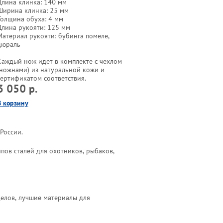
Длина клинка: 140 мм
Ширина клинка: 25 мм
Толщина обуха: 4 мм
Длина рукояти: 125 мм
Материал рукояти: бубинга помеле,
дюраль
Каждый нож идет в комплекте с чехлом
(ножнами) из натуральной кожи и
сертификатом соответствия.
3 050 р.
В корзину
России.
ов сталей для охотников, рыбаков,
елов, лучшие материалы для