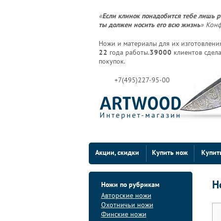
«
Если клинок понадобится тебе лишь р
ты должен носить его всю жизнь
» Кон
Ножи и материалы для их изготовления
22
года работы.
39000
клиентов сдела
покупок.
+7(495)227-95-00
Акции, скидки
Купить нож
Купит
Н
Ножи по рубрикам
Авторские ножи
Охотничьи ножи
Финские ножи