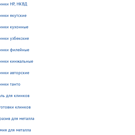
инки НP, НКВД
инки якутские
инки кухонные
инки узбекские
инки филейные
инки кинжальные
инки авторские
инки танто
аль для клинков
готовки клинков
разив для металла
мия для металла