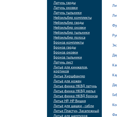
Латунь гарды
Ли
Латунь оковки
Латунь тыльники
Ли
Нейзильбер комплекты
Нейзильбер гарды
Фу
Нейзильбер оковки
Нейзильбер тыльники
Ру
Нейзильбер полоса
Бронза комплекты
Эк
Бронза гарды
Бронза оковки
Де
Бронза тыльники
Латунь лист
Ка
Литьё для кинжалов,
кортиков
Ка
Литье Хиршфангер
Литьё для ножен
Де
Литье финка НКВД латунь
Литье финка НКВД мельх
Ги
Литье финка НКВД бронза
Литье НР, НР Вишня
Ко
Литьё для шашки , сабли
Литье Пластун, Засапожный
Фи
Литьё для шампуров