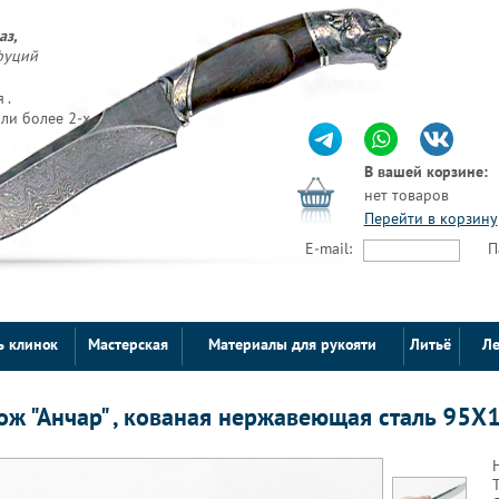
аз,
фуций
 .
ли более 2-х
В вашей корзине:
нет товаров
Перейти в корзину
E-mail:
П
ь клинок
Мастерская
Материалы для рукояти
Литьё
Ле
ож "Анчар" , кованая нержавеющая сталь 95Х