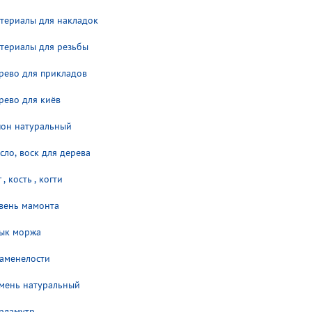
териалы для накладок
териалы для резьбы
рево для прикладов
рево для киёв
он натуральный
сло, воск для дерева
 , кость , когти
вень мамонта
ык моржа
аменелости
мень натуральный