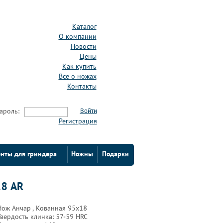
Каталог
О компании
Новости
Цены
Как купить
Все о ножах
Контакты
ароль:
Войти
Регистрация
нты для гриндера
Ножны
Подарки
18 AR
Нож Анчар , Кованная 95х18
Твердость клинка: 57-59 HRC