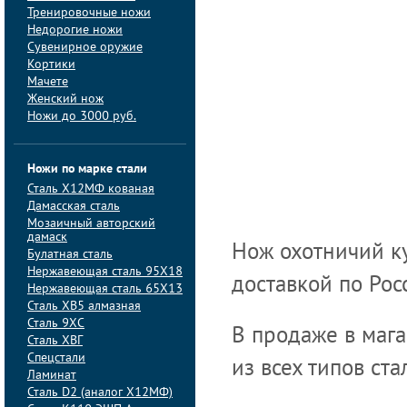
Тренировочные ножи
Недорогие ножи
Сувенирное оружие
Кортики
Мачете
Женский нож
Ножи до 3000 руб.
Ножи по марке стали
Сталь Х12МФ кованая
Дамасская сталь
Мозаичный авторский
дамаск
Нож охотничий ку
Булатная сталь
Нержавеющая сталь 95Х18
доставкой по Рос
Нержавеющая сталь 65Х13
Сталь ХВ5 алмазная
Сталь 9ХС
В продаже в маг
Сталь ХВГ
Спецстали
из всех типов ста
Ламинат
Сталь D2 (аналог Х12МФ)