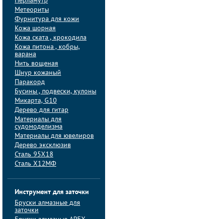
Перламутр
Метеориты
Фурнитура для кожи
Кожа шорная
Кожа ската , крокодила
Кожа питона , кобры,
варана
Нить вощеная
Шнур кожаный
Паракорд
Бусины , подвески, кулоны
Микарта, G10
Дерево для гитар
Материалы для
судомоделизма
Материалы для ювелиров
Дерево эксклюзив
Сталь 95Х18
Сталь Х12МФ
Инструмент для заточки
Бруски алмазные для
заточки