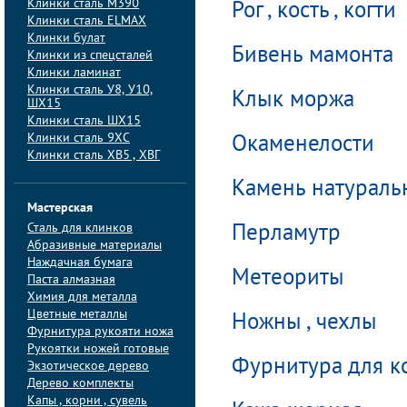
Клинки сталь M390
Рог , кость , когти
Клинки сталь ELMAX
Клинки булат
Бивень мамонта
Клинки из спецсталей
Клинки ламинат
Клинки сталь У8, У10,
Клык моржа
ШХ15
Клинки сталь ШХ15
Клинки сталь 9ХС
Окаменелости
Клинки сталь ХВ5 , ХВГ
Камень натурал
Мастерская
Сталь для клинков
Перламутр
Абразивные материалы
Наждачная бумага
Метеориты
Паста алмазная
Химия для металла
Цветные металлы
Ножны , чехлы
Фурнитура рукояти ножа
Рукоятки ножей готовые
Фурнитура для к
Экзотическое дерево
Дерево комплекты
Капы , корни , сувель