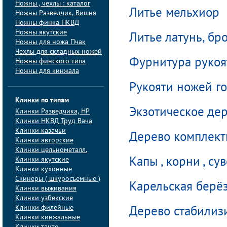
Ножны , чехлы : каталог
Литье мельхиор
Ножны Разведчик, Вишня
Ножны финка НКВД
Ножны якутские
Литье латунь, бр
Ножны для ножа Пчак
Чехлы для складных ножей
Фурнитура рукоя
Ножны финского типа
Ножны для кинжала
Рукояти ножей г
Клинки по типам
Экзотическое де
Клинки Pазведчика, НP
Клинки НКВД Труд Вача
Клинки казачьи
Дерево комплек
Клинки авторские
Клинки цельнометалл.
Клинки якутские
Капы , корни , су
Клинки кухонные
Скинеры ( шкуросъемные )
Карельская берё
Клинки выживания
Клинки узбекские
Клинки филейные
Дерево стабилиз
Клинки кинжальные