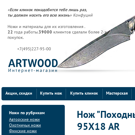
«
Если клинок понадобится тебе лишь раз,
ты должен носить его всю жизнь
» Конфуций
Ножи и материалы для их изготовления .
22
года работы.
39000
клиентов сделали более 2-х
покупок.
+7(495)227-95-00
Акции, скидки
Купить нож
Купить клинок
Мастерская
Ножи по рубрикам
Нож "Походны
Авторские ножи
95Х18 AR
Охотничьи ножи
Финские ножи