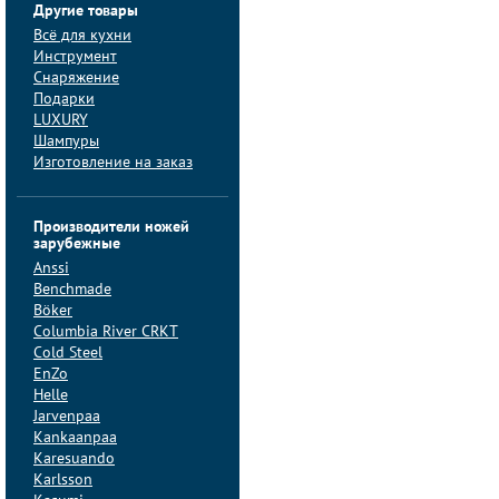
Другие товары
Всё для кухни
Инструмент
Снаряжение
Подарки
LUXURY
Шампуры
Изготовление на заказ
Производители ножей
зарубежные
Anssi
Benchmade
Böker
Columbia River CRKT
Cold Steel
EnZo
Helle
Jarvenpaa
Kankaanpaa
Karesuando
Karlsson