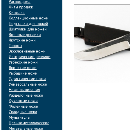
Распродажа
Хиты продаж
Кинжалы
Коллекционные ножи
Подставки для ножей
Шкатулки для ножей
Военные реплики
Якутские ножи
Топоры
Эксклюзивные ножи
Исторические реплики
Узбекские ножи
Японские ножи
Рыбацкие ножи
Туристические ножи
Универсальные ножи
Ножи выживания
Разделочные ножи
Кухонные ножи
Филейные ножи
Складные ножи
Мультитулы
Цельнометаллические
Метательные ножи