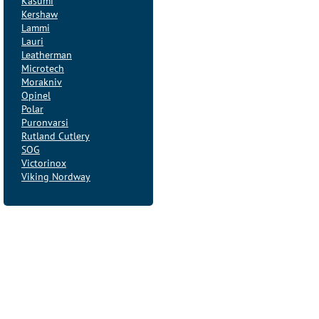
Kasumi
Kershaw
Lammi
Lauri
Leatherman
Microtech
Morakniv
Opinel
Polar
Puronvarsi
Rutland Cutlery
SOG
Victorinox
Viking Nordway