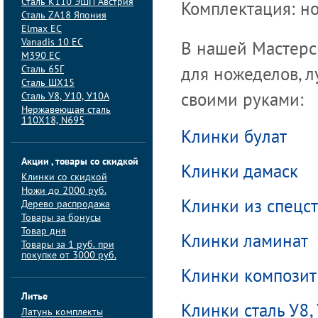
Сталь K110 ЭШП Австрия
Комплектация: но
Сталь ZA18 Япония
Elmax ЕС
Vanadis 10 ЕС
В нашей Мастерс
M390 ЕС
Сталь 65Г
для ножеделов, 
Сталь ШХ15
Сталь У8, У10, У10А
своими руками:
Нержавеющая сталь
110Х18, N695
Клинки булат
Акции , товары со скидкой
Клинки дамаск
Клинки со скидкой
Ножи до 2000 руб.
Дерево распродажа
Клинки из спецс
Товары за бонусы
Товар дня
Клинки ламинат
Товары за 1 руб. при
покупке от 3000 руб.
Клинки композит
Литье
Клинки сталь У8,
Латунь комплекты