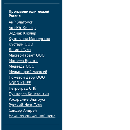
Производители ножей
Россия
АиP Златоуст
Арт-Юг Кизляр
Зодиак Кизляр
Кузнечная Мастерская
Кустари ООО
Легион Тула
Мастер-Гарант ООО
Матвеев Брянск
Медведь ООО
Мельницкий Алексей
Ножевой двор ООО
NORD KNIFE
Петроград СПб
Пушкарев Константин
Росоружие Златоуст
Русский Нож, Тула
Сандер Андрей
Ножи по сниженной цене