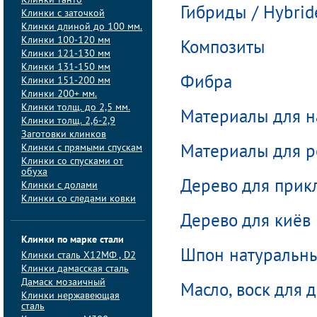
Клинки танто
Гибриды / Hybrid
Клинки с заточкой
Клинки длиной до 100 мм.
Клинки 100-120 мм
Композиты
Клинки 121-130 мм
Клинки 131-150 мм
Фибра
Клинки 151-200 мм
Клинки 200+ мм.
Клинки толщ. до 2,5 мм.
Материалы для н
Клинки толщ. 2,6-2,9
Заготовки клинков
Клинки с прямыми спускам
Материалы для р
Клинки со спусками от
обуха
Дерево для прик
Клинки с долами
Клинки со следами ковки
Дерево для киёв
Клинки по марке стали
Шпон натуральн
Клинки сталь Х12МФ , D2
Клинки дамасская сталь
Дамаск мозаичный
Масло, воск для 
Клинки нержавеющая
сталь