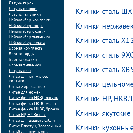
Латунь гарды
Латунь оковки
Клинки сталь Ш
Латунь тыльники
Нейзильбер комплекты
Клинки нержаве
Нейзильбер гарды
Нейзильбер оковки
Нейзильбер тыльники
Клинки сталь Х1
Нейзильбер полоса
Бронза комплекты
Бронза гарды
Клинки сталь 9Х
Бронза оковки
Бронза тыльники
Клинки сталь ХВ
Латунь лист
Литьё для кинжалов,
кортиков
Клинки цельноме
Литье Хиршфангер
Литьё для ножен
Литье финка НКВД латунь
Клинки НP, НКВД
Литье финка НКВД мельх
Литье финка НКВД бронза
Клинки якутские
Литье НР, НР Вишня
Литьё для шашки , сабли
Литье Пластун, Засапожный
Клинки кухонны
Литьё для шампуров