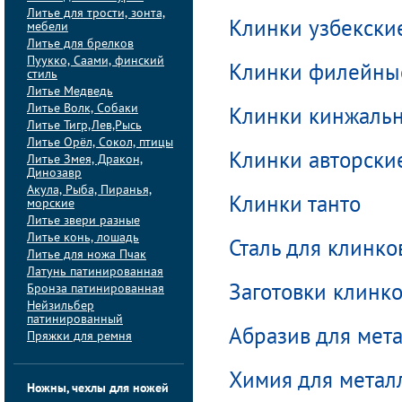
Литье для трости, зонта,
Клинки узбекски
мебели
Литье для брелков
Пуукко, Саами, финский
Клинки филейны
стиль
Литье Медведь
Литье Волк, Собаки
Клинки кинжаль
Литье Тигр,Лев,Рысь
Литье Орёл, Сокол, птицы
Клинки авторски
Литье Змея, Дракон,
Динозавр
Акула, Рыба, Пиранья,
Клинки танто
морские
Литье звери разные
Литье конь, лошадь
Сталь для клинко
Литье для ножа Пчак
Латунь патинированная
Бронза патинированная
Заготовки клинк
Нейзильбер
патинированный
Абразив для мет
Пряжки для ремня
Химия для метал
Ножны, чехлы для ножей