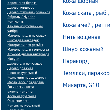
Кожа шорная
Карельская берёза
Дерево торцевое
Дерево стабилизированное
Кожа ската , рыб ,
Гибриды / Hybride
Композиты
Кожа змей , репт
Камень искусственный
Фибра
Материалы для накладок
Нить вощеная
Винты для накладок
Материалы для резьбы
Шнур кожаный
Материалы для творчества
Artwood дизайн интерьера
Мокуме
Паракорд
Дерево для прикладов
Дерево для киёв
Темляки, парако
Шпон натуральный
Коллекция пород дерева
Масло, воск для дерева
Микарта, G10
Рог , кость , когти
Бивень мамонта
Кость натуральная
Окаменелости
Камень натуральный