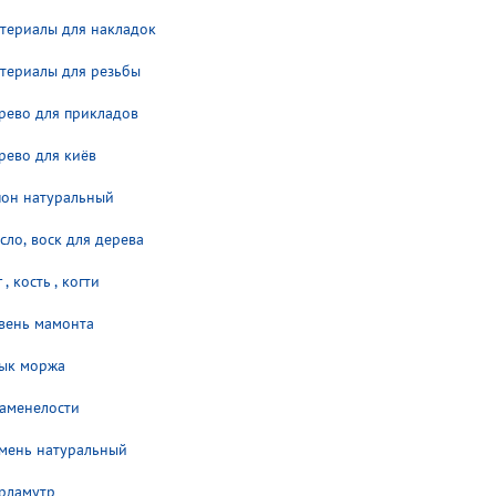
териалы для накладок
териалы для резьбы
рево для прикладов
рево для киёв
он натуральный
сло, воск для дерева
 , кость , когти
вень мамонта
ык моржа
аменелости
мень натуральный
рламутр