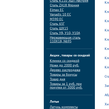
Сталь K110 ЭШП Австрия
Кл
Сталь ZA18 Япония
Elmax ЕС
Кл
Vanadis 10 ЕС
M390 ЕС
Кл
Сталь 65Г
Сталь ШХ15
Кл
Сталь У8, У10, У10А
Нержавеющая сталь
Кл
110Х18, N695
Кл
Акции , товары со скидкой
Кл
Клинки со скидкой
Ножи до 2000 руб.
Кл
Дерево распродажа
Товары за бонусы
Ст
Товар дня
Товары за 1 руб. при
За
покупке от 3000 руб.
Аб
Литье
Хи
Латунь комплекты