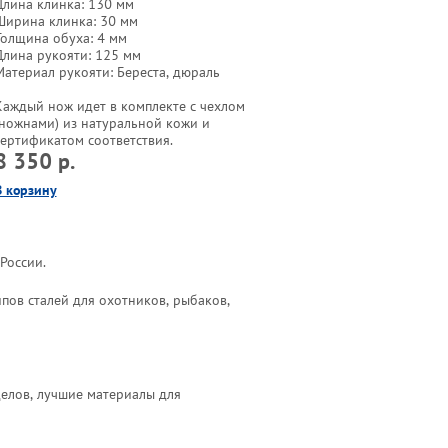
Длина клинка: 130 мм
Ширина клинка: 30 мм
Толщина обуха: 4 мм
Длина рукояти: 125 мм
Материал рукояти: Береста, дюраль
Каждый нож идет в комплекте с чехлом
(ножнами) из натуральной кожи и
сертификатом соответствия.
8 350 р.
В корзину
России.
ов сталей для охотников, рыбаков,
елов, лучшие материалы для