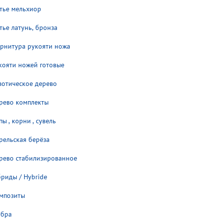
тье мельхиор
тье латунь, бронза
рнитура рукояти ножа
кояти ножей готовые
зотическое дерево
рево комплекты
пы , корни , сувель
рельская берёза
рево стабилизированное
бриды / Hybride
мпозиты
бра