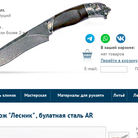
аз,
фуций
 .
ли более 2-х
В вашей корзине:
нет товаров
Перейти в корзину
E-mail:
П
ь клинок
Мастерская
Материалы для рукояти
Литьё
Ле
ож "Лесник" , булатная сталь AR