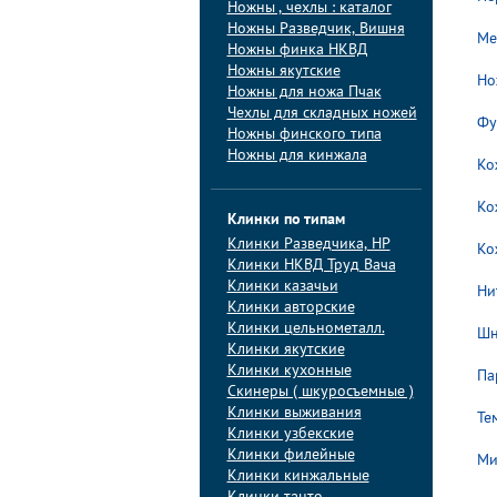
Ножны , чехлы : каталог
Ножны Разведчик, Вишня
Ме
Ножны финка НКВД
Ножны якутские
Но
Ножны для ножа Пчак
Чехлы для складных ножей
Фу
Ножны финского типа
Ножны для кинжала
Ко
Ко
Клинки по типам
Клинки Pазведчика, НP
Ко
Клинки НКВД Труд Вача
Клинки казачьи
Ни
Клинки авторские
Клинки цельнометалл.
Шн
Клинки якутские
Клинки кухонные
Па
Скинеры ( шкуросъемные )
Клинки выживания
Те
Клинки узбекские
Клинки филейные
Ми
Клинки кинжальные