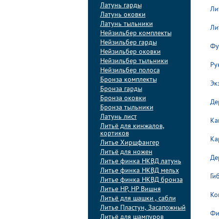
Латунь гарды
Ли
Латунь оковки
Латунь тыльники
Ли
Нейзильбер комплекты
Нейзильбер гарды
Фу
Нейзильбер оковки
Нейзильбер тыльники
Ру
Нейзильбер полоса
Бронза комплекты
Эк
Бронза гарды
Бронза оковки
Де
Бронза тыльники
Латунь лист
Ка
Литьё для кинжалов,
кортиков
Ка
Литье Хиршфангер
Литьё для ножен
Де
Литье финка НКВД латунь
Литье финка НКВД мельх
Ги
Литье финка НКВД бронза
Литье НР, НР Вишня
Ко
Литьё для шашки , сабли
Литье Пластун, Засапожный
Фи
Литьё для шампуров