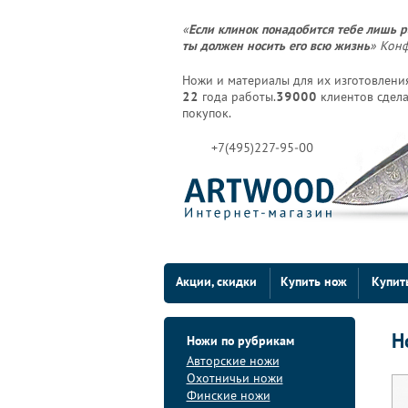
«
Если клинок понадобится тебе лишь р
ты должен носить его всю жизнь
» Кон
Ножи и материалы для их изготовления
22
года работы.
39000
клиентов сдела
покупок.
+7(495)227-95-00
Акции, скидки
Купить нож
Купит
Н
Ножи по рубрикам
Авторские ножи
Охотничьи ножи
Финские ножи