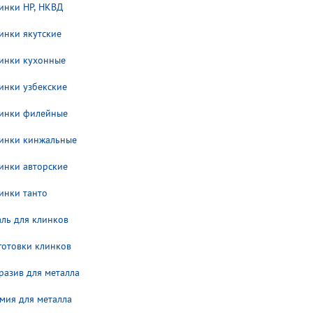
инки НP, НКВД
инки якутские
инки кухонные
инки узбекские
инки филейные
инки кинжальные
инки авторские
инки танто
аль для клинков
готовки клинков
разив для металла
мия для металла