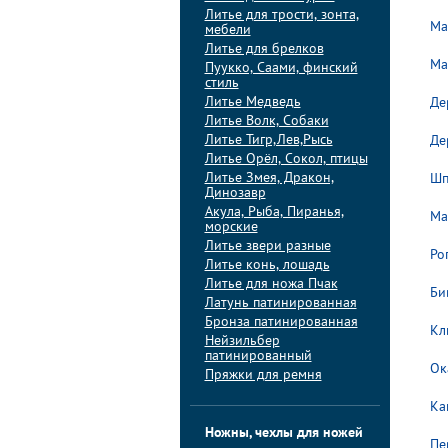
Литье для трости, зонта,
Ма
мебели
Литье для брелков
Ма
Пуукко, Саами, финский
стиль
Литье Медведь
Де
Литье Волк, Собаки
Литье Тигр,Лев,Рысь
Де
Литье Орёл, Сокол, птицы
Литье Змея, Дракон,
Шп
Динозавр
Акула, Рыба, Пиранья,
Ма
морские
Литье звери разные
Рог
Литье конь, лошадь
Литье для ножа Пчак
Би
Латунь патинированная
Бронза патинированная
Кл
Нейзильбер
патинированный
Ок
Пряжки для ремня
Ка
Ножны, чехлы для ножей
Пе