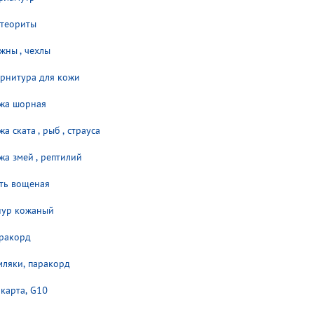
теориты
жны , чехлы
рнитура для кожи
жа шорная
жа ската , рыб , страуса
жа змей , рептилий
ть вощеная
ур кожаный
ракорд
мляки, паракорд
карта, G10