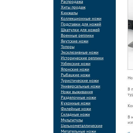
Распродажа
Хиты продаж
Кинжалы
Коллекционные ножи
Подставки для ножей
Шкатулки для ножей
Военные реплики
Якутские ножи
Топоры
Эксклюзивные ножи
Исторические реплики
Узбекские ножи
Японские ножи
Рыбацкие ножи
Но
Туристические ножи
Универсальные ножи
В 
Ножи выживания
ту
Разделочные ножи
Кухонные ножи
Ко
Филейные ножи
Складные ножи
В 
Мультитулы
из
Цельнометаллические
Метательные ножи