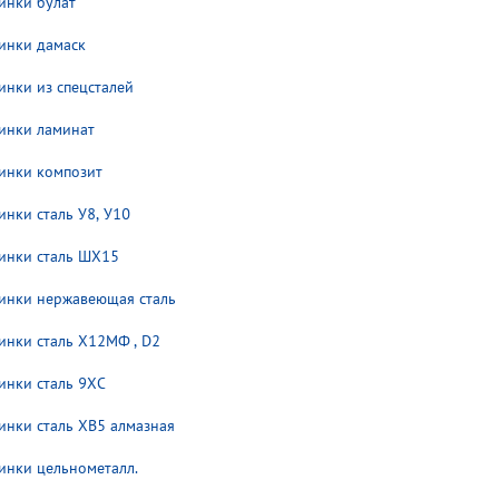
инки булат
инки дамаск
инки из спецсталей
инки ламинат
инки композит
инки сталь У8, У10
инки сталь ШХ15
инки нержавеющая сталь
инки сталь Х12МФ , D2
инки сталь 9ХС
инки сталь ХВ5 алмазная
инки цельнометалл.