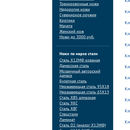
Кл
Тренировочные ножи
Недорогие ножи
Кл
Сувенирное оружие
Кортики
Кл
Мачете
Женский нож
Кл
Ножи до 3000 руб.
Кл
Ножи по марке стали
Кл
Сталь Х12МФ кованая
Дамасская сталь
Кл
Мозаичный авторский
дамаск
Кл
Булатная сталь
Нержавеющая сталь 95Х18
Кл
Нержавеющая сталь 65Х13
Сталь ХВ5 алмазная
Кл
Сталь 9ХС
Сталь ХВГ
Кл
Спецстали
Ламинат
Кл
Сталь D2 (аналог Х12МФ)