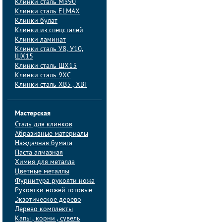
Клинки сталь M390
Клинки сталь ELMAX
Клинки булат
Клинки из спецсталей
Клинки ламинат
Клинки сталь У8, У10,
ШХ15
Клинки сталь ШХ15
Клинки сталь 9ХС
Клинки сталь ХВ5 , ХВГ
Мастерская
Сталь для клинков
Абразивные материалы
Наждачная бумага
Паста алмазная
Химия для металла
Цветные металлы
Фурнитура рукояти ножа
Рукоятки ножей готовые
Экзотическое дерево
Дерево комплекты
Капы , корни , сувель