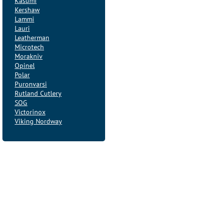
Kasumi
Kershaw
Lammi
Lauri
Leatherman
Microtech
Morakniv
Opinel
Polar
Puronvarsi
Rutland Cutlery
SOG
Victorinox
Viking Nordway