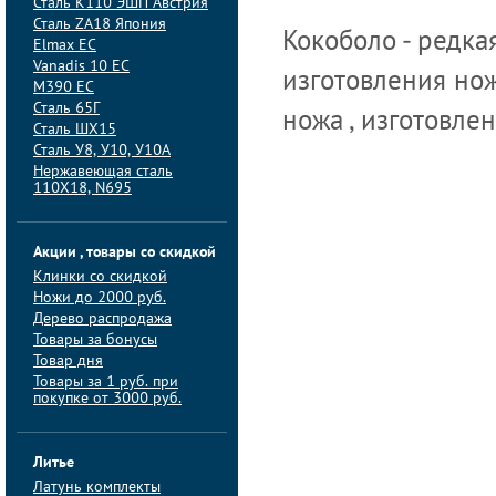
Сталь K110 ЭШП Австрия
Сталь ZA18 Япония
Кокоболо - редка
Elmax ЕС
Vanadis 10 ЕС
изготовления нож
M390 ЕС
Сталь 65Г
ножа , изготовле
Сталь ШХ15
Сталь У8, У10, У10А
Нержавеющая сталь
110Х18, N695
Акции , товары со скидкой
Клинки со скидкой
Ножи до 2000 руб.
Дерево распродажа
Товары за бонусы
Товар дня
Товары за 1 руб. при
покупке от 3000 руб.
Литье
Латунь комплекты