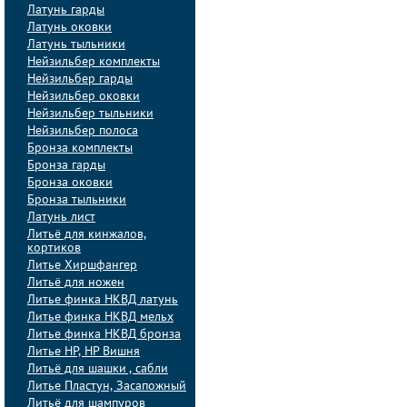
Латунь гарды
Латунь оковки
Латунь тыльники
Нейзильбер комплекты
Нейзильбер гарды
Нейзильбер оковки
Нейзильбер тыльники
Нейзильбер полоса
Бронза комплекты
Бронза гарды
Бронза оковки
Бронза тыльники
Латунь лист
Литьё для кинжалов,
кортиков
Литье Хиршфангер
Литьё для ножен
Литье финка НКВД латунь
Литье финка НКВД мельх
Литье финка НКВД бронза
Литье НР, НР Вишня
Литьё для шашки , сабли
Литье Пластун, Засапожный
Литьё для шампуров