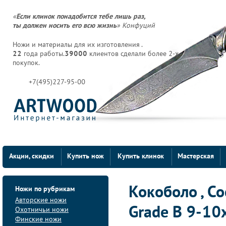
«
Если клинок понадобится тебе лишь раз,
ты должен носить его всю жизнь
» Конфуций
Ножи и материалы для их изготовления .
22
года работы.
39000
клиентов сделали более 2-х
покупок.
+7(495)227-95-00
Акции, скидки
Купить нож
Купить клинок
Мастерская
Ножи по рубрикам
Кокоболо , Co
Авторские ножи
Grade B 9-1
Охотничьи ножи
Финские ножи