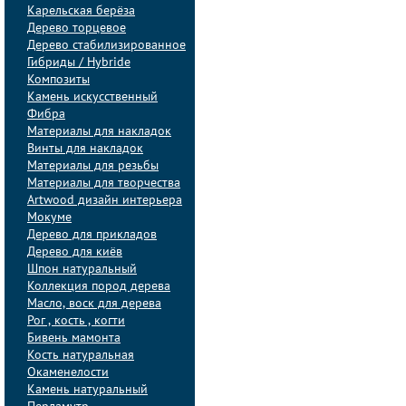
Карельская берёза
Дерево торцевое
Дерево стабилизированное
Гибриды / Hybride
Композиты
Камень искусственный
Фибра
Материалы для накладок
Винты для накладок
Материалы для резьбы
Материалы для творчества
Artwood дизайн интерьера
Мокуме
Дерево для прикладов
Дерево для киёв
Шпон натуральный
Коллекция пород дерева
Масло, воск для дерева
Рог , кость , когти
Бивень мамонта
Кость натуральная
Окаменелости
Камень натуральный