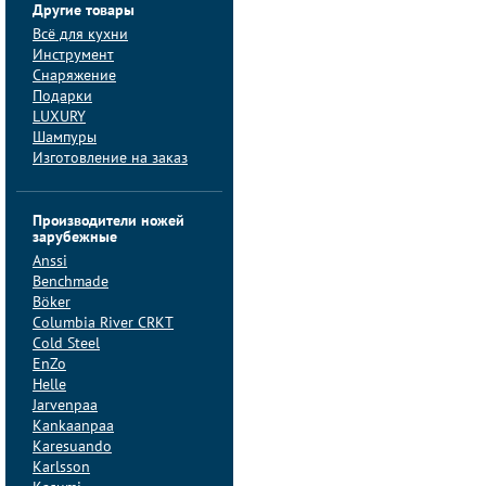
Другие товары
Всё для кухни
Инструмент
Снаряжение
Подарки
LUXURY
Шампуры
Изготовление на заказ
Производители ножей
зарубежные
Anssi
Benchmade
Böker
Columbia River CRKT
Cold Steel
EnZo
Helle
Jarvenpaa
Kankaanpaa
Karesuando
Karlsson