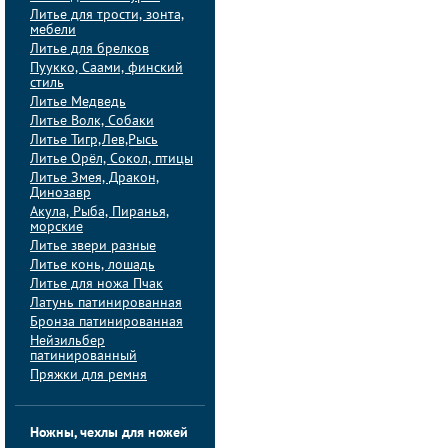
Литье для трости, зонта,
мебели
Литье для брелков
Пуукко, Саами, финский
стиль
Литье Медведь
Литье Волк, Собаки
Литье Тигр,Лев,Рысь
Литье Орёл, Сокол, птицы
Литье Змея, Дракон,
Динозавр
Акула, Рыба, Пиранья,
морские
Литье звери разные
Литье конь, лошадь
Литье для ножа Пчак
Латунь патинированная
Бронза патинированная
Нейзильбер
патинированный
Пряжки для ремня
Ножны, чехлы для ножей