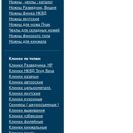
Ножны , чехлы : каталог
Ножны Разведчик, Вишня
Ножны финка НКВД
Ножны якутские
Ножны для ножа Пчак
Чехлы для складных ножей
Ножны финского типа
Ножны для кинжала
Клинки по типам
Клинки Pазведчика, НP
Клинки НКВД Труд Вача
Клинки казачьи
Клинки авторские
Клинки цельнометалл.
Клинки якутские
Клинки кухонные
Скинеры ( шкуросъемные )
Клинки выживания
Клинки узбекские
Клинки филейные
Клинки кинжальные