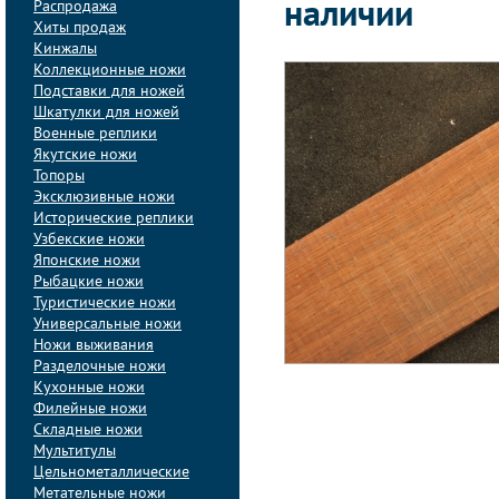
Распродажа
наличии
Хиты продаж
Кинжалы
Коллекционные ножи
Подставки для ножей
Шкатулки для ножей
Военные реплики
Якутские ножи
Топоры
Эксклюзивные ножи
Исторические реплики
Узбекские ножи
Японские ножи
Рыбацкие ножи
Туристические ножи
Универсальные ножи
Ножи выживания
Разделочные ножи
Кухонные ножи
Филейные ножи
Складные ножи
Мультитулы
Цельнометаллические
Метательные ножи