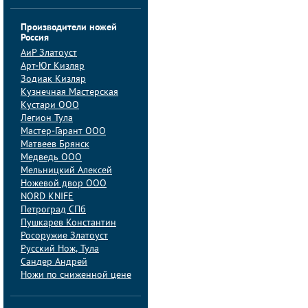
Производители ножей
Россия
АиP Златоуст
Арт-Юг Кизляр
Зодиак Кизляр
Кузнечная Мастерская
Кустари ООО
Легион Тула
Мастер-Гарант ООО
Матвеев Брянск
Медведь ООО
Мельницкий Алексей
Ножевой двор ООО
NORD KNIFE
Петроград СПб
Пушкарев Константин
Росоружие Златоуст
Русский Нож, Тула
Сандер Андрей
Ножи по сниженной цене