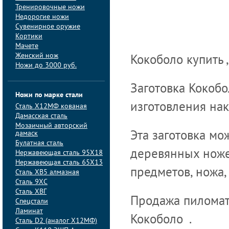
Тренировочные ножи
Недорогие ножи
Сувенирное оружие
Кортики
Мачете
Женский нож
Кокоболо купить ,
Ножи до 3000 руб.
Заготовка Кокобо
Ножи по марке стали
изготовления нак
Сталь Х12МФ кованая
Дамасская сталь
Мозаичный авторский
дамаск
Эта заготовка мо
Булатная сталь
деревянных ножен
Нержавеющая сталь 95Х18
Нержавеющая сталь 65Х13
предметов, ножа,
Сталь ХВ5 алмазная
Сталь 9ХС
Сталь ХВГ
Продажа пиломате
Спецстали
Ламинат
Кокоболо .
Сталь D2 (аналог Х12МФ)