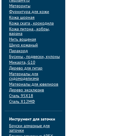
Перламутр
Метеориты
Фурнитура для кожи
Кожа шорная
Кожа ската , крокодила
Кожа питона , кобры,
варана
Нить вощеная
Шнур кожаный
Паракорд
Бусины , подвески, кулоны
Микарта, G10
Дерево для гитар
Материалы для
судомоделизма
Материалы для ювелиров
Дерево эксклюзив
Сталь 95Х18
Сталь Х12МФ
Инструмент для заточки
Бруски алмазные для
заточки