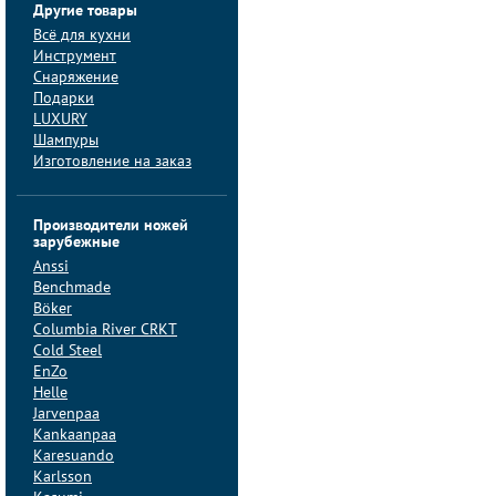
Другие товары
Всё для кухни
Инструмент
Снаряжение
Подарки
LUXURY
Шампуры
Изготовление на заказ
Производители ножей
зарубежные
Anssi
Benchmade
Böker
Columbia River CRKT
Cold Steel
EnZo
Helle
Jarvenpaa
Kankaanpaa
Karesuando
Karlsson