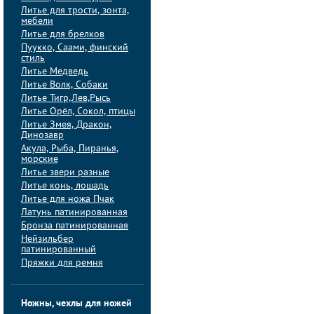
Литье для трости, зонта,
мебели
Литье для брелков
Пуукко, Саами, финский
стиль
Литье Медведь
Литье Волк, Собаки
Литье Тигр,Лев,Рысь
Литье Орёл, Сокол, птицы
Литье Змея, Дракон,
Динозавр
Акула, Рыба, Пиранья,
морские
Литье звери разные
Литье конь, лошадь
Литье для ножа Пчак
Латунь патинированная
Бронза патинированная
Нейзильбер
патинированный
Пряжки для ремня
Ножны, чехлы для ножей