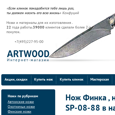
«
Если клинок понадобится тебе лишь раз,
ты должен носить его всю жизнь
» Конфуций
Ножи и материалы для их изготовления .
22
года работы.
39000
клиентов сделали более 2-х
покупок.
+7(495)227-95-00
Акции, скидки
Купить нож
Купить клинок
Мастерская
Ножи по рубрикам
Нож Финка , 
Авторские ножи
SP-08-88 в н
Охотничьи ножи
Финские ножи