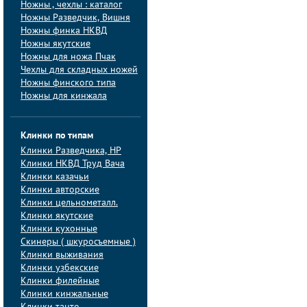
Ножны , чехлы : каталог
Ножны Разведчик, Вишня
Ножны финка НКВД
Ножны якутские
Ножны для ножа Пчак
Чехлы для складных ножей
Ножны финского типа
Ножны для кинжала
Клинки по типам
Клинки Pазведчика, НP
Клинки НКВД Труд Вача
Клинки казачьи
Клинки авторские
Клинки цельнометалл.
Клинки якутские
Клинки кухонные
Скинеры ( шкуросъемные )
Клинки выживания
Клинки узбекские
Клинки филейные
Клинки кинжальные