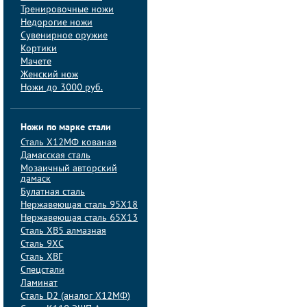
Тренировочные ножи
Недорогие ножи
Сувенирное оружие
Кортики
Мачете
Женский нож
Ножи до 3000 руб.
Ножи по марке стали
Сталь Х12МФ кованая
Дамасская сталь
Мозаичный авторский
дамаск
Булатная сталь
Нержавеющая сталь 95Х18
Нержавеющая сталь 65Х13
Сталь ХВ5 алмазная
Сталь 9ХС
Сталь ХВГ
Спецстали
Ламинат
Сталь D2 (аналог Х12МФ)