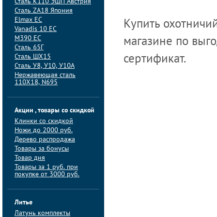
Сталь K110 ЭШП Австрия
Сталь ZA18 Япония
Elmax ЕС
Купить охотничий
Vanadis 10 ЕС
M390 ЕС
магазине по выго
Сталь 65Г
Сталь ШХ15
сертификат.
Сталь У8, У10, У10А
Нержавеющая сталь
110Х18, N695
Акции , товары со скидкой
Клинки со скидкой
Ножи до 2000 руб.
Дерево распродажа
Товары за бонусы
Товар дня
Товары за 1 руб. при
покупке от 3000 руб.
Литье
Латунь комплекты