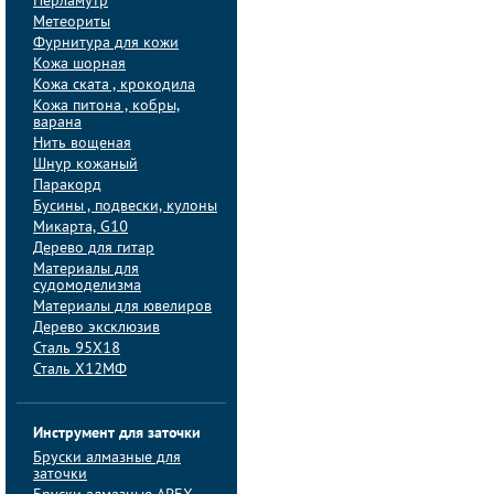
Перламутр
Метеориты
Фурнитура для кожи
Кожа шорная
Кожа ската , крокодила
Кожа питона , кобры,
варана
Нить вощеная
Шнур кожаный
Паракорд
Бусины , подвески, кулоны
Микарта, G10
Дерево для гитар
Материалы для
судомоделизма
Материалы для ювелиров
Дерево эксклюзив
Сталь 95Х18
Сталь Х12МФ
Инструмент для заточки
Бруски алмазные для
заточки