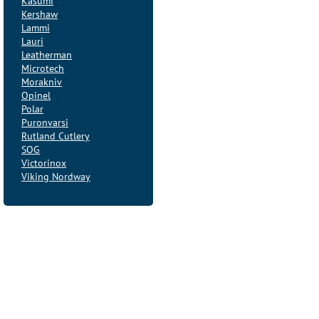
Kasumi
Kershaw
Lammi
Lauri
Leatherman
Microtech
Morakniv
Opinel
Polar
Puronvarsi
Rutland Cutlery
SOG
Victorinox
Viking Nordway