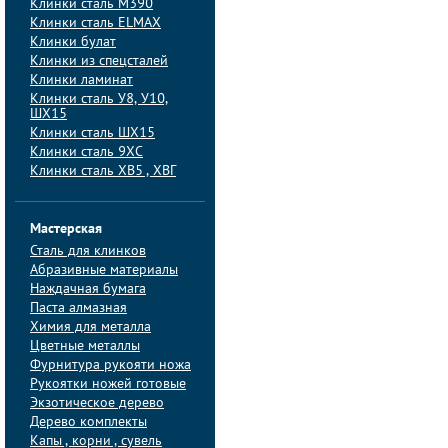
Клинки сталь M390
Клинки сталь ELMAX
Клинки булат
Клинки из спецсталей
Клинки ламинат
Клинки сталь У8, У10,
ШХ15
Клинки сталь ШХ15
Клинки сталь 9ХС
Клинки сталь ХВ5 , ХВГ
Мастерская
Сталь для клинков
Абразивные материалы
Наждачная бумага
Паста алмазная
Химия для металла
Цветные металлы
Фурнитура рукояти ножа
Рукоятки ножей готовые
Экзотическое дерево
Дерево комплекты
Капы , корни , сувель