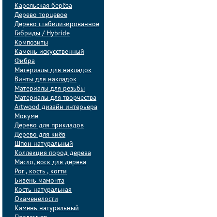
Карельская берёза
Дерево торцевое
Дерево стабилизированное
Гибриды / Hybride
Композиты
Камень искусственный
Фибра
Материалы для накладок
Винты для накладок
Материалы для резьбы
Материалы для творчества
Artwood дизайн интерьера
Мокуме
Дерево для прикладов
Дерево для киёв
Шпон натуральный
Коллекция пород дерева
Масло, воск для дерева
Рог , кость , когти
Бивень мамонта
Кость натуральная
Окаменелости
Камень натуральный