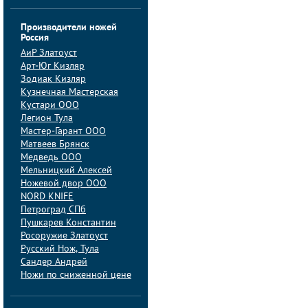
Производители ножей
Россия
АиP Златоуст
Арт-Юг Кизляр
Зодиак Кизляр
Кузнечная Мастерская
Кустари ООО
Легион Тула
Мастер-Гарант ООО
Матвеев Брянск
Медведь ООО
Мельницкий Алексей
Ножевой двор ООО
NORD KNIFE
Петроград СПб
Пушкарев Константин
Росоружие Златоуст
Русский Нож, Тула
Сандер Андрей
Ножи по сниженной цене