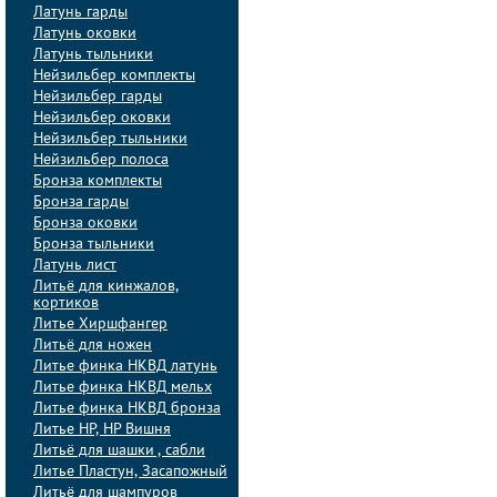
Латунь гарды
Латунь оковки
Латунь тыльники
Нейзильбер комплекты
Нейзильбер гарды
Нейзильбер оковки
Нейзильбер тыльники
Нейзильбер полоса
Бронза комплекты
Бронза гарды
Бронза оковки
Бронза тыльники
Латунь лист
Литьё для кинжалов,
кортиков
Литье Хиршфангер
Литьё для ножен
Литье финка НКВД латунь
Литье финка НКВД мельх
Литье финка НКВД бронза
Литье НР, НР Вишня
Литьё для шашки , сабли
Литье Пластун, Засапожный
Литьё для шампуров