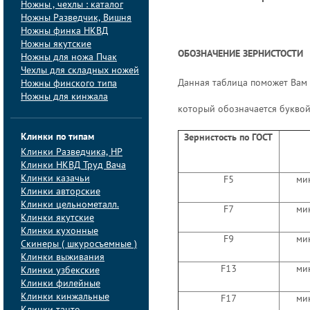
Ножны , чехлы : каталог
Ножны Разведчик, Вишня
Ножны финка НКВД
Ножны якутские
ОБОЗНАЧЕНИЕ ЗЕРНИСТОСТИ
Ножны для ножа Пчак
Чехлы для складных ножей
Данная таблица поможет Вам п
Ножны финского типа
Ножны для кинжала
который обозначается буквой 
Клинки по типам
Зернистость по ГОСТ
Клинки Pазведчика, НP
Клинки НКВД Труд Вача
Клинки казачьи
F5
ми
Клинки авторские
Клинки цельнометалл.
F7
ми
Клинки якутские
Клинки кухонные
F9
ми
Скинеры ( шкуросъемные )
Клинки выживания
F13
ми
Клинки узбекские
Клинки филейные
Клинки кинжальные
F17
ми