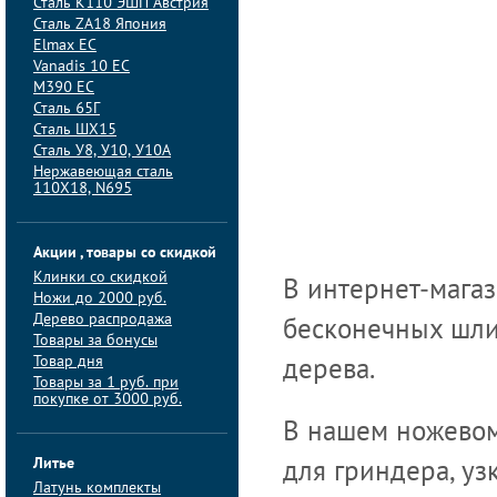
Сталь K110 ЭШП Австрия
Сталь ZA18 Япония
Elmax ЕС
Vanadis 10 ЕС
M390 ЕС
Сталь 65Г
Сталь ШХ15
Сталь У8, У10, У10А
Нержавеющая сталь
110Х18, N695
Акции , товары со скидкой
Клинки со скидкой
В интернет-мага
Ножи до 2000 руб.
Дерево распродажа
бесконечных шли
Товары за бонусы
Товар дня
дерева.
Товары за 1 руб. при
покупке от 3000 руб.
В нашем ножевом
Литье
для гриндера, у
Латунь комплекты