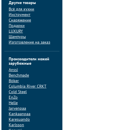
Другие товары
Всё для кухни
Инструмент
Снаряжение
Подарки
LUXURY
Шампуры
Изготовление на заказ
Производители ножей
зарубежные
Anssi
Benchmade
Böker
Columbia River CRKT
Cold Steel
EnZo
Helle
Jarvenpaa
Kankaanpaa
Karesuando
Karlsson