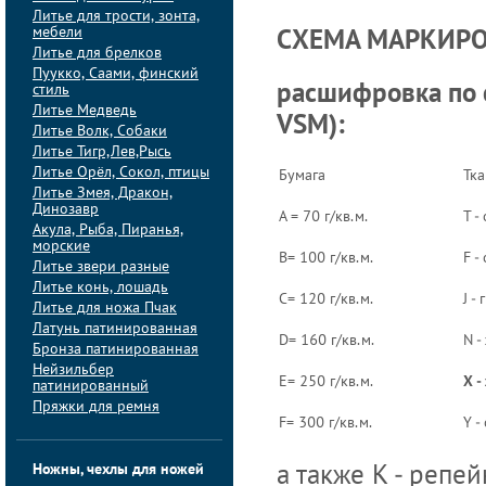
Литье для трости, зонта,
мебели
СХЕМА МАРКИР
Литье для брелков
Пуукко, Саами, финский
стиль
расшифровка по 
Литье Медведь
VSM):
Литье Волк, Собаки
Литье Тигр,Лев,Рысь
Литье Орёл, Сокол, птицы
Бумага
Тка
Литье Змея, Дракон,
Динозавр
A = 70 г/кв.м.
T -
Акула, Рыба, Пиранья,
морские
B= 100 г/кв.м.
F -
Литье звери разные
Литье конь, лошадь
C= 120 г/кв.м.
J -
Литье для ножа Пчак
Латунь патинированная
D= 160 г/кв.м.
N -
Бронза патинированная
Нейзильбер
E= 250 г/кв.м.
X -
патинированный
Пряжки для ремня
F= 300 г/кв.м.
Y -
Ножны, чехлы для ножей
а также К - репе