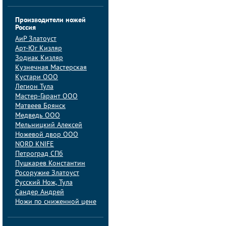
Производители ножей
Россия
АиP Златоуст
Арт-Юг Кизляр
Зодиак Кизляр
Кузнечная Мастерская
Кустари ООО
Легион Тула
Мастер-Гарант ООО
Матвеев Брянск
Медведь ООО
Мельницкий Алексей
Ножевой двор ООО
NORD KNIFE
Петроград СПб
Пушкарев Константин
Росоружие Златоуст
Русский Нож, Тула
Сандер Андрей
Ножи по сниженной цене