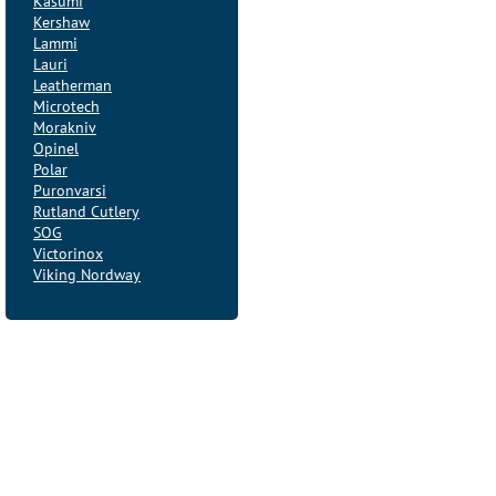
Kasumi
Kershaw
Lammi
Lauri
Leatherman
Microtech
Morakniv
Opinel
Polar
Puronvarsi
Rutland Cutlery
SOG
Victorinox
Viking Nordway