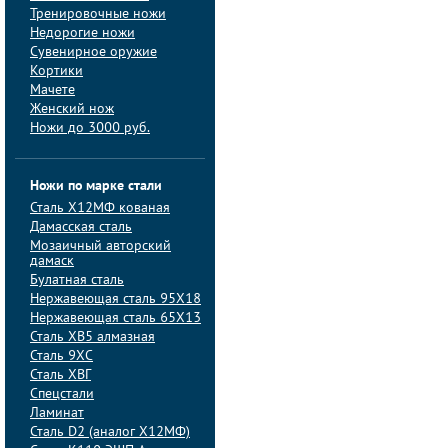
Тренировочные ножи
Недорогие ножи
Сувенирное оружие
Кортики
Мачете
Женский нож
Ножи до 3000 руб.
Ножи по марке стали
Сталь Х12МФ кованая
Дамасская сталь
Мозаичный авторский
дамаск
Булатная сталь
Нержавеющая сталь 95Х18
Нержавеющая сталь 65Х13
Сталь ХВ5 алмазная
Сталь 9ХС
Сталь ХВГ
Спецстали
Ламинат
Сталь D2 (аналог Х12МФ)