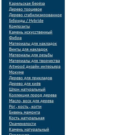
Карельская берёза
Дерево торцевое
Дерево стабилизированное
Гибриды / Hybride
Композиты
Камень искусственный
Фибра
Материалы для накладок
Винты для накладок
Материалы для резьбы
Материалы для творчества
Artwood дизайн интерьера
Мокуме
Дерево для прикладов
Дерево для киёв
Шпон натуральный
Коллекция пород дерева
Масло, воск для дерева
Рог , кость , когти
Бивень мамонта
Кость натуральная
Окаменелости
Камень натуральный