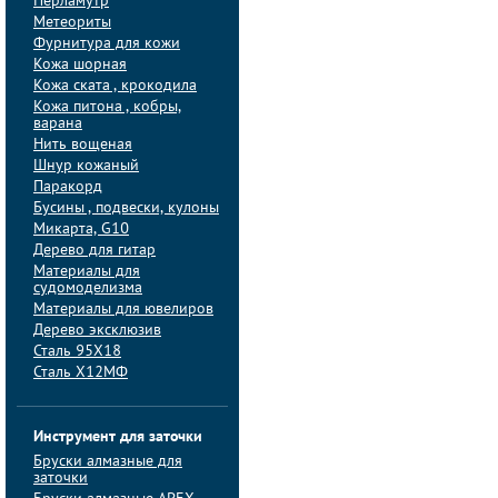
Перламутр
Метеориты
Фурнитура для кожи
Кожа шорная
Кожа ската , крокодила
Кожа питона , кобры,
варана
Нить вощеная
Шнур кожаный
Паракорд
Бусины , подвески, кулоны
Микарта, G10
Дерево для гитар
Материалы для
судомоделизма
Материалы для ювелиров
Дерево эксклюзив
Сталь 95Х18
Сталь Х12МФ
Инструмент для заточки
Бруски алмазные для
заточки