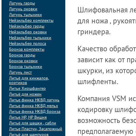
Латунь гарды
Латунь оковки
Шлифовальная ле
Латунь тыльники
для ножа , руко
Нейзильбер комплекты
Нейзильбер гарды
гриндера.
Нейзильбер оковки
Нейзильбер тыльники
Нейзильбер полоса
Качество обрабо
Бронза комплекты
Бронза гарды
зависит как от 
Бронза оковки
Бронза тыльники
шкурки, из котор
Латунь лист
Литьё для кинжалов,
шлифленты.
кортиков
Литье Хиршфангер
Литьё для ножен
Компания VSM ис
Литье финка НКВД латунь
Литье финка НКВД мельх
кодировку шлифо
Литье финка НКВД бронза
Литье НР, НР Вишня
возможность без
Литьё для шашки , сабли
Литье Пластун, Засапожный
предполагаемую 
Литьё для шампуров