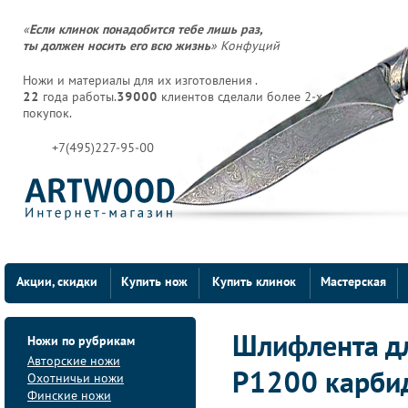
«
Если клинок понадобится тебе лишь раз,
ты должен носить его всю жизнь
» Конфуций
Ножи и материалы для их изготовления .
22
года работы.
39000
клиентов сделали более 2-х
покупок.
+7(495)227-95-00
Акции, скидки
Купить нож
Купить клинок
Мастерская
Ножи по рубрикам
Шлифлента д
Авторские ножи
P1200 карби
Охотничьи ножи
Финские ножи