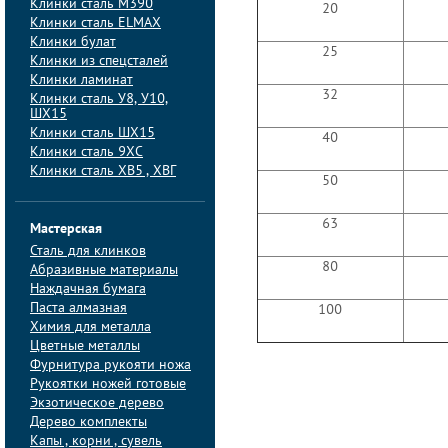
Клинки сталь M390
20
Клинки сталь ELMAX
Клинки булат
25
Клинки из спецсталей
Клинки ламинат
32
Клинки сталь У8, У10,
ШХ15
Клинки сталь ШХ15
40
Клинки сталь 9ХС
Клинки сталь ХВ5 , ХВГ
50
63
Мастерская
Сталь для клинков
80
Абразивные материалы
Наждачная бумага
Паста алмазная
100
Химия для металла
Цветные металлы
Фурнитура рукояти ножа
Рукоятки ножей готовые
Экзотическое дерево
Дерево комплекты
Капы , корни , сувель