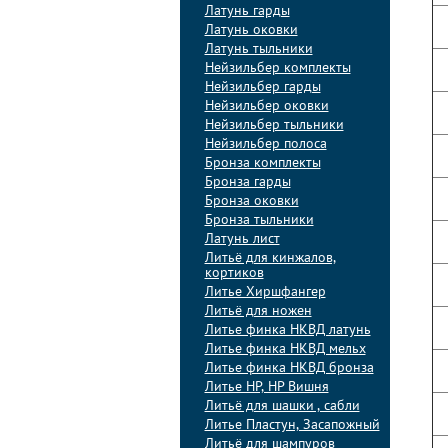
Латунь гарды
Латунь оковки
Латунь тыльники
Нейзильбер комплекты
Нейзильбер гарды
Нейзильбер оковки
Нейзильбер тыльники
Нейзильбер полоса
Бронза комплекты
Бронза гарды
Бронза оковки
Бронза тыльники
Латунь лист
Литьё для кинжалов,
кортиков
Литье Хиршфангер
Литьё для ножен
Литье финка НКВД латунь
Литье финка НКВД мельх
Литье финка НКВД бронза
Литье НР, НР Вишня
Литьё для шашки , сабли
Литье Пластун, Засапожный
Литьё для шампуров