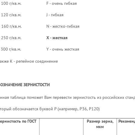
 100 г/кв.м.
F - очень гибкая
 120 г/кв.м.
J - гибкая
 160 г/кв.м.
N - жестко-гибкая
 250 г/кв.м.
X - жесткая
 300 г/кв.м.
Y - очень жесткая
также К - репейное соединение
ОЗНАЧЕНИЕ ЗЕРНИСТОСТИ
нная таблица поможет Вам перевести зернистость из российских станд
торый обозначается буквой Р (например, Р36, Р120)
ернистость по ГОСТ
Размер зерна,
Рекомен
мкм