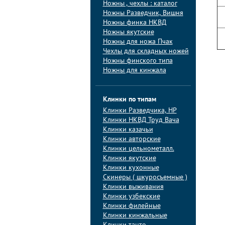
Ножны , чехлы : каталог
Ножны Разведчик, Вишня
Ножны финка НКВД
Ножны якутские
Ножны для ножа Пчак
Чехлы для складных ножей
Ножны финского типа
Ножны для кинжала
Клинки по типам
Клинки Pазведчика, НP
Клинки НКВД Труд Вача
Клинки казачьи
Клинки авторские
Клинки цельнометалл.
Клинки якутские
Клинки кухонные
Скинеры ( шкуросъемные )
Клинки выживания
Клинки узбекские
Клинки филейные
Клинки кинжальные