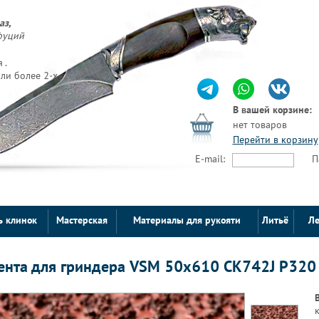
аз,
фуций
 .
ли более 2-х
В вашей корзине:
нет товаров
Перейти в корзину
E-mail:
П
ь клинок
Мастерская
Материалы для рукояти
Литьё
Ле
ента для гриндера VSM 50х610 CK742J Р320