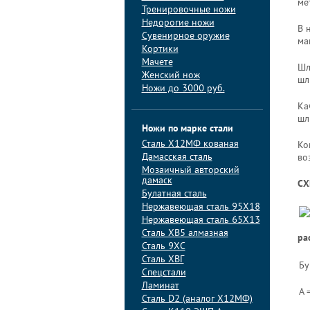
ме
Тренировочные ножи
Недорогие ножи
В 
Сувенирное оружие
ма
Кортики
Мачете
Шл
Женский нож
шл
Ножи до 3000 руб.
Ка
шл
Ножи по марке стали
Сталь Х12МФ кованая
Ко
Дамасская сталь
во
Мозаичный авторский
дамаск
СХ
Булатная сталь
Нержавеющая сталь 95Х18
Нержавеющая сталь 65Х13
Сталь ХВ5 алмазная
ра
Сталь 9ХС
Сталь ХВГ
Бу
Спецстали
Ламинат
A 
Сталь D2 (аналог Х12МФ)