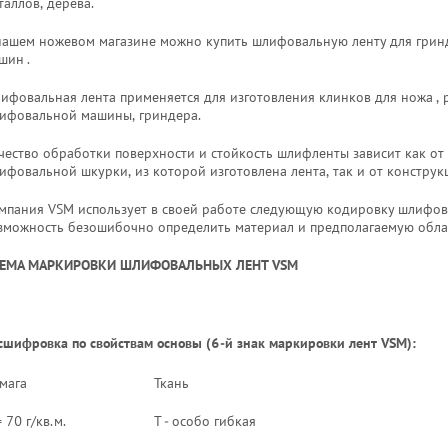
таллов, дерева.
нашем ножевом магазине можно купить шлифовальную ленту для грин
шин .
ифовальная лента применяется для изготовления клинков для ножа ,
ифовальной машины, гриндера.
чество обработки поверхности и стойкость шлифленты зависит как от
ифовальной шкурки, из которой изготовлена лента, так и от констру
мпания VSM использует в своей работе следующую кодировку шлифова
зможность безошибочно определить материал и предполагаемую обла
ЕМА МАРКИРОВКИ ШЛИФОВАЛЬНЫХ ЛЕНТ VSM
сшифровка по свойствам основы (6-й знак маркировки лент VSM):
мага
Ткань
= 70 г/кв.м.
T - особо гибкая