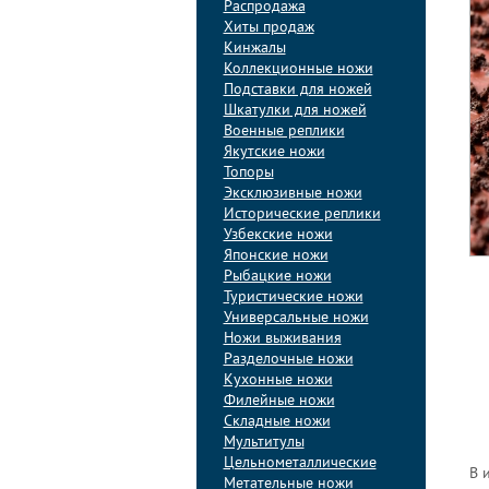
Распродажа
Хиты продаж
Кинжалы
Коллекционные ножи
Подставки для ножей
Шкатулки для ножей
Военные реплики
Якутские ножи
Топоры
Эксклюзивные ножи
Исторические реплики
Узбекские ножи
Японские ножи
Рыбацкие ножи
Туристические ножи
Универсальные ножи
Ножи выживания
Разделочные ножи
Кухонные ножи
Филейные ножи
Складные ножи
Мультитулы
Цельнометаллические
В 
Метательные ножи