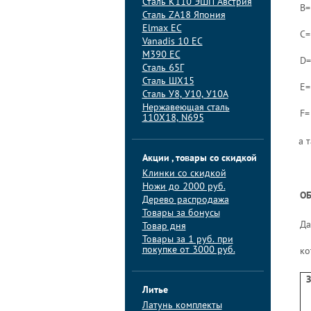
Сталь K110 ЭШП Австрия
B=
Сталь ZA18 Япония
Elmax ЕС
C=
Vanadis 10 ЕС
M390 ЕС
D=
Сталь 65Г
Сталь ШХ15
E=
Сталь У8, У10, У10А
Нержавеющая сталь
F=
110Х18, N695
а 
Акции , товары со скидкой
Клинки со скидкой
Ножи до 2000 руб.
ОБ
Дерево распродажа
Товары за бонусы
Да
Товар дня
Товары за 1 руб. при
покупке от 3000 руб.
ко
З
Литье
Латунь комплекты