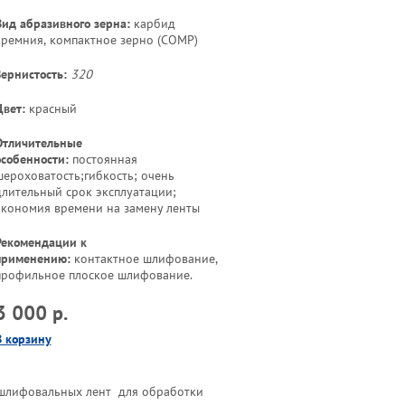
Вид абразивного зерна:
карбид
кремния, компактное зерно (СOMP)
Зернистость:
320
Цвет:
красный
Отличительные
особенности:
постоянная
шероховатость;гибкость; очень
длительный срок эксплуатации;
экономия времени на замену ленты
Рекомендации к
применению:
контактное шлифование,
профильное плоское шлифование.
3 000 р.
В корзину
шлифовальных лент для обработки