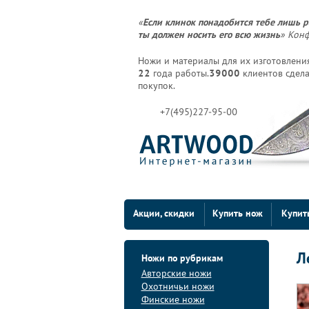
«
Если клинок понадобится тебе лишь р
ты должен носить его всю жизнь
» Кон
Ножи и материалы для их изготовления
22
года работы.
39000
клиентов сдела
покупок.
+7(495)227-95-00
Акции, скидки
Купить нож
Купит
Л
Ножи по рубрикам
Авторские ножи
Охотничьи ножи
Финские ножи