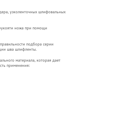
дера, узколенточных шлифовальных
 рукояти ножа при помощи
 правильности подбора серии
кции шва шлифленты.
льного материала, которая дает
сть применения: