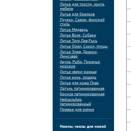
Литье для трости, зонта,
мебели
Литье для брелков
Пуукко, Саами, финский
стиль
Литье Медведь
Литье Волк, Собаки
Литье Тигр,Лев,Рысь
Литье Орёл, Сокол, птицы
Литье Змея, Дракон,
Динозавр
Акула, Рыба, Пиранья,
морские
Литье звери разные
Литье конь, лошадь
Литье для ножа Пчак
Латунь патинированная
Бронза патинированная
Нейзильбер
патинированный
Пряжки для ремня
Ножны, чехлы для ножей