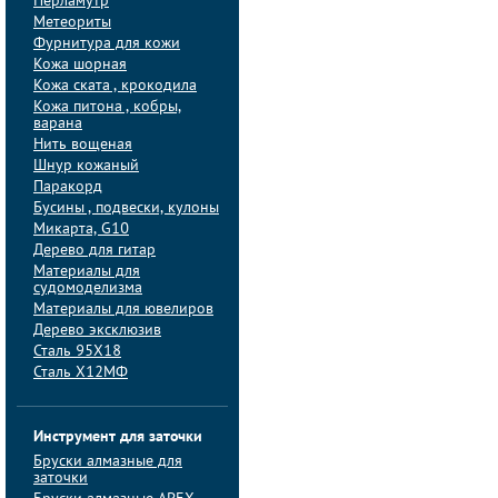
Перламутр
Метеориты
Фурнитура для кожи
Кожа шорная
Кожа ската , крокодила
Кожа питона , кобры,
варана
Нить вощеная
Шнур кожаный
Паракорд
Бусины , подвески, кулоны
Микарта, G10
Дерево для гитар
Материалы для
судомоделизма
Материалы для ювелиров
Дерево эксклюзив
Сталь 95Х18
Сталь Х12МФ
Инструмент для заточки
Бруски алмазные для
заточки