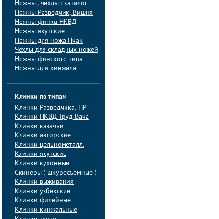
Ножны , чехлы : каталог
Ножны Разведчик, Вишня
Ножны финка НКВД
Ножны якутские
Ножны для ножа Пчак
Чехлы для складных ножей
Ножны финского типа
Ножны для кинжала
Клинки по типам
Клинки Pазведчика, НP
Клинки НКВД Труд Вача
Клинки казачьи
Клинки авторские
Клинки цельнометалл.
Клинки якутские
Клинки кухонные
Скинеры ( шкуросъемные )
Клинки выживания
Клинки узбекские
Клинки филейные
Клинки кинжальные