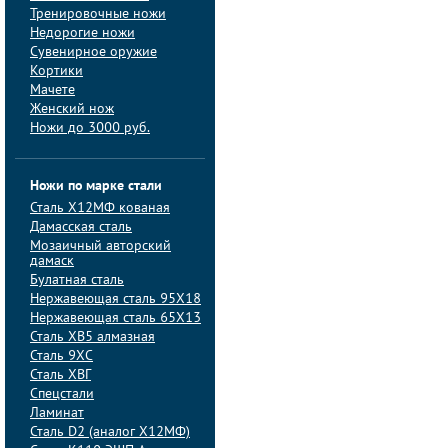
Тренировочные ножи
Недорогие ножи
Сувенирное оружие
Кортики
Мачете
Женский нож
Ножи до 3000 руб.
Ножи по марке стали
Сталь Х12МФ кованая
Дамасская сталь
Мозаичный авторский
дамаск
Булатная сталь
Нержавеющая сталь 95Х18
Нержавеющая сталь 65Х13
Сталь ХВ5 алмазная
Сталь 9ХС
Сталь ХВГ
Спецстали
Ламинат
Сталь D2 (аналог Х12МФ)