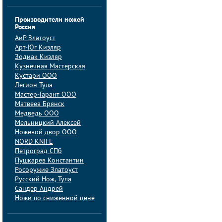
Производители ножей
Россия
АиP Златоуст
Арт-Юг Кизляр
Зодиак Кизляр
Кузнечная Мастерская
Кустари ООО
Легион Тула
Мастер-Гарант ООО
Матвеев Брянск
Медведь ООО
Мельницкий Алексей
Ножевой двор ООО
NORD KNIFE
Петроград СПб
Пушкарев Константин
Росоружие Златоуст
Русский Нож, Тула
Сандер Андрей
Ножи по сниженной цене