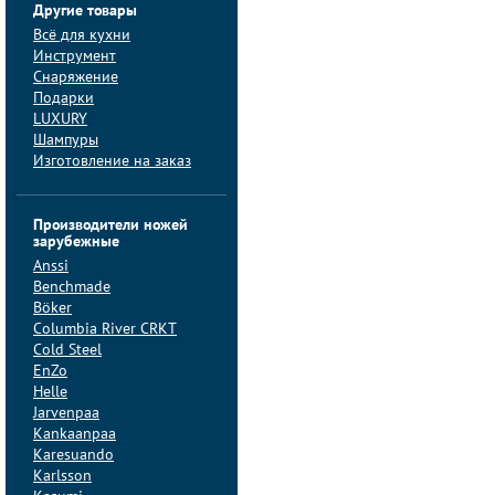
Другие товары
Всё для кухни
Инструмент
Снаряжение
Подарки
LUXURY
Шампуры
Изготовление на заказ
Производители ножей
зарубежные
Anssi
Benchmade
Böker
Columbia River CRKT
Cold Steel
EnZo
Helle
Jarvenpaa
Kankaanpaa
Karesuando
Karlsson