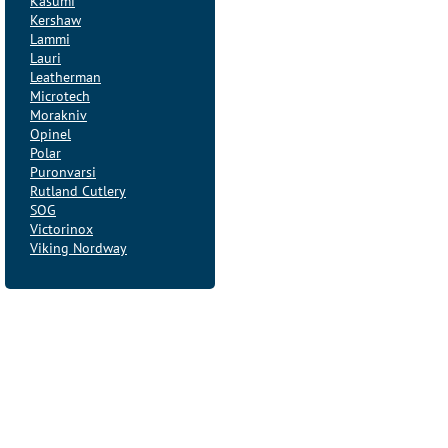
Kasumi
Kershaw
Lammi
Lauri
Leatherman
Microtech
Morakniv
Opinel
Polar
Puronvarsi
Rutland Cutlery
SOG
Victorinox
Viking Nordway