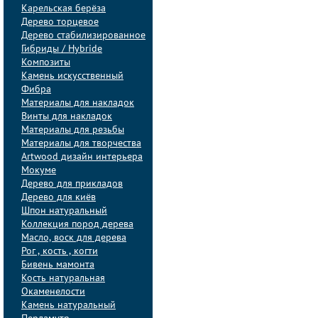
Карельская берёза
Дерево торцевое
Дерево стабилизированное
Гибриды / Hybride
Композиты
Камень искусственный
Фибра
Материалы для накладок
Винты для накладок
Материалы для резьбы
Материалы для творчества
Artwood дизайн интерьера
Мокуме
Дерево для прикладов
Дерево для киёв
Шпон натуральный
Коллекция пород дерева
Масло, воск для дерева
Рог , кость , когти
Бивень мамонта
Кость натуральная
Окаменелости
Камень натуральный