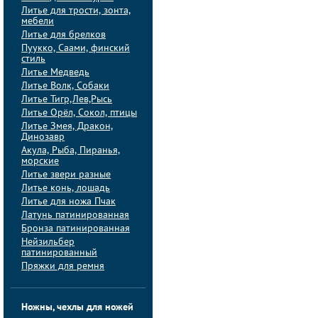
Литье для трости, зонта,
мебели
Литье для брелков
Пуукко, Саами, финский
стиль
Литье Медведь
Литье Волк, Собаки
Литье Тигр,Лев,Рысь
Литье Орёл, Сокол, птицы
Литье Змея, Дракон,
Динозавр
Акула, Рыба, Пиранья,
морские
Литье звери разные
Литье конь, лошадь
Литье для ножа Пчак
Латунь патинированная
Бронза патинированная
Нейзильбер
патинированный
Пряжки для ремня
Ножны, чехлы для ножей