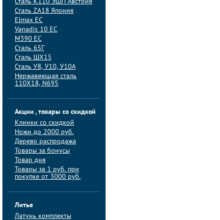
Сталь K110 ЭШП Австрия
Сталь ZA18 Япония
Elmax ЕС
Vanadis 10 ЕС
M390 ЕС
Сталь 65Г
Сталь ШХ15
Сталь У8, У10, У10А
Нержавеющая сталь
110Х18, N695
Акции , товары со скидкой
Клинки со скидкой
Ножи до 2000 руб.
Дерево распродажа
Товары за бонусы
Товар дня
Товары за 1 руб. при
покупке от 3000 руб.
Литье
Латунь комплекты