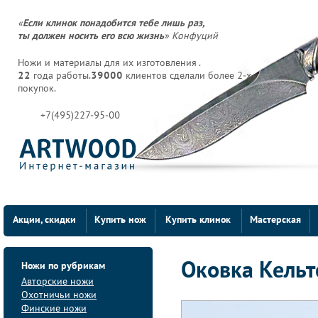
«
Если клинок понадобится тебе лишь раз,
ты должен носить его всю жизнь
» Конфуций
Ножи и материалы для их изготовления .
22
года работы.
39000
клиентов сделали более 2-х
покупок.
+7(495)227-95-00
Акции, скидки
Купить нож
Купить клинок
Мастерская
Ножи по рубрикам
Оковка Кельтс
Авторские ножи
Охотничьи ножи
Финские ножи