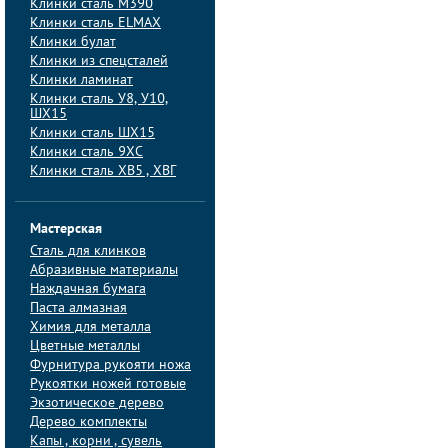
Клинки сталь M390
Клинки сталь ELMAX
Клинки булат
Клинки из спецсталей
Клинки ламинат
Клинки сталь У8, У10,
ШХ15
Клинки сталь ШХ15
Клинки сталь 9ХС
Клинки сталь ХВ5 , ХВГ
Мастерская
Сталь для клинков
Абразивные материалы
Наждачная бумага
Паста алмазная
Химия для металла
Цветные металлы
Фурнитура рукояти ножа
Рукоятки ножей готовые
Экзотическое дерево
Дерево комплекты
Капы , корни , сувель