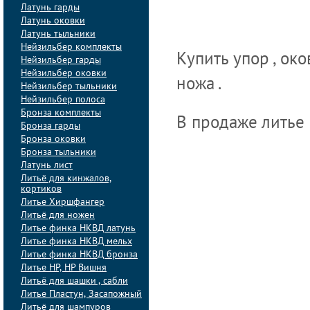
Латунь гарды
Латунь оковки
Латунь тыльники
Нейзильбер комплекты
Купить упор , око
Нейзильбер гарды
Нейзильбер оковки
ножа .
Нейзильбер тыльники
Нейзильбер полоса
Бронза комплекты
В продаже литье и
Бронза гарды
Бронза оковки
Бронза тыльники
Латунь лист
Литьё для кинжалов,
кортиков
Литье Хиршфангер
Литьё для ножен
Литье финка НКВД латунь
Литье финка НКВД мельх
Литье финка НКВД бронза
Литье НР, НР Вишня
Литьё для шашки , сабли
Литье Пластун, Засапожный
Литьё для шампуров