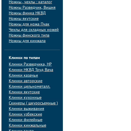
Ножны , чехлы : каталог
Ножны Разведчик, Вишня
Ножны финка НКВД
Ножны якутские
Ножны для ножа Пчак
Чехлы для складных ножей
Ножны финского типа
Ножны для кинжала
Клинки по типам
Клинки Pазведчика, НP
Клинки НКВД Труд Вача
Клинки казачьи
Клинки авторские
Клинки цельнометалл.
Клинки якутские
Клинки кухонные
Скинеры ( шкуросъемные )
Клинки выживания
Клинки узбекские
Клинки филейные
Клинки кинжальные