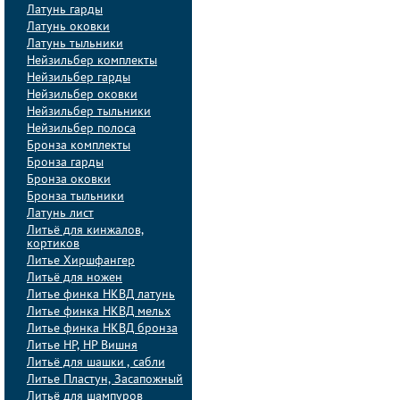
Латунь гарды
Латунь оковки
Латунь тыльники
Нейзильбер комплекты
Нейзильбер гарды
Нейзильбер оковки
Нейзильбер тыльники
Нейзильбер полоса
Бронза комплекты
Бронза гарды
Бронза оковки
Бронза тыльники
Латунь лист
Литьё для кинжалов,
кортиков
Литье Хиршфангер
Литьё для ножен
Литье финка НКВД латунь
Литье финка НКВД мельх
Литье финка НКВД бронза
Литье НР, НР Вишня
Литьё для шашки , сабли
Литье Пластун, Засапожный
Литьё для шампуров