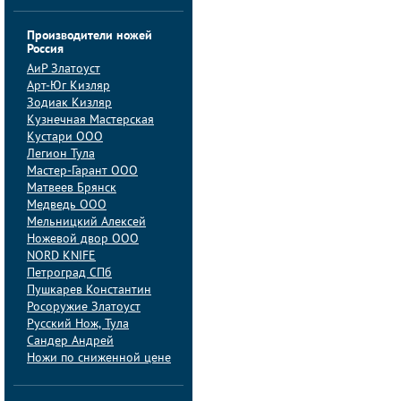
Производители ножей
Россия
АиP Златоуст
Арт-Юг Кизляр
Зодиак Кизляр
Кузнечная Мастерская
Кустари ООО
Легион Тула
Мастер-Гарант ООО
Матвеев Брянск
Медведь ООО
Мельницкий Алексей
Ножевой двор ООО
NORD KNIFE
Петроград СПб
Пушкарев Константин
Росоружие Златоуст
Русский Нож, Тула
Сандер Андрей
Ножи по сниженной цене