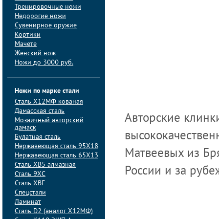
Тренировочные ножи
Недорогие ножи
Сувенирное оружие
Кортики
Мачете
Женский нож
Ножи до 3000 руб.
Ножи по марке стали
Сталь Х12МФ кованая
Дамасская сталь
Авторские клинки
Мозаичный авторский
дамаск
высококачествен
Булатная сталь
Нержавеющая сталь 95Х18
Матвеевых из Бр
Нержавеющая сталь 65Х13
Сталь ХВ5 алмазная
России и за рубе
Сталь 9ХС
Сталь ХВГ
Спецстали
Ламинат
Сталь D2 (аналог Х12МФ)