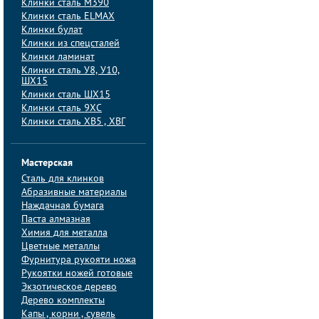
Клинки сталь M390
Клинки сталь ELMAX
Клинки булат
Клинки из спецсталей
Клинки ламинат
Клинки сталь У8, У10,
ШХ15
Клинки сталь ШХ15
Клинки сталь 9ХС
Клинки сталь ХВ5 , ХВГ
Мастерская
Сталь для клинков
Абразивные материалы
Наждачная бумага
Паста алмазная
Химия для металла
Цветные металлы
Фурнитура рукояти ножа
Рукоятки ножей готовые
Экзотическое дерево
Дерево комплекты
Капы , корни , сувель