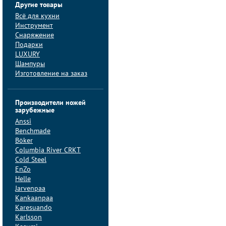
Другие товары
Всё для кухни
Инструмент
Снаряжение
Подарки
LUXURY
Шампуры
Изготовление на заказ
Производители ножей
зарубежные
Anssi
Benchmade
Böker
Columbia River CRKT
Cold Steel
EnZo
Helle
Jarvenpaa
Kankaanpaa
Karesuando
Karlsson