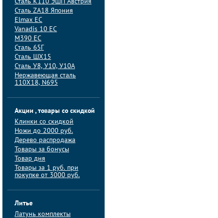
Сталь K110 ЭШП Австрия
Сталь ZA18 Япония
Elmax ЕС
Vanadis 10 ЕС
M390 ЕС
Сталь 65Г
Сталь ШХ15
Сталь У8, У10, У10А
Нержавеющая сталь
110Х18, N695
Акции , товары со скидкой
Клинки со скидкой
Ножи до 2000 руб.
Дерево распродажа
Товары за бонусы
Товар дня
Товары за 1 руб. при
покупке от 3000 руб.
Литье
Латунь комплекты