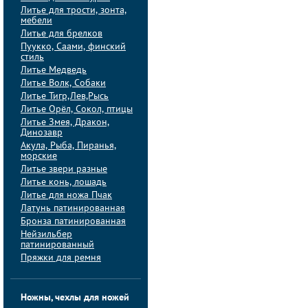
Литье для трости, зонта,
мебели
Литье для брелков
Пуукко, Саами, финский
стиль
Литье Медведь
Литье Волк, Собаки
Литье Тигр,Лев,Рысь
Литье Орёл, Сокол, птицы
Литье Змея, Дракон,
Динозавр
Акула, Рыба, Пиранья,
морские
Литье звери разные
Литье конь, лошадь
Литье для ножа Пчак
Латунь патинированная
Бронза патинированная
Нейзильбер
патинированный
Пряжки для ремня
Ножны, чехлы для ножей