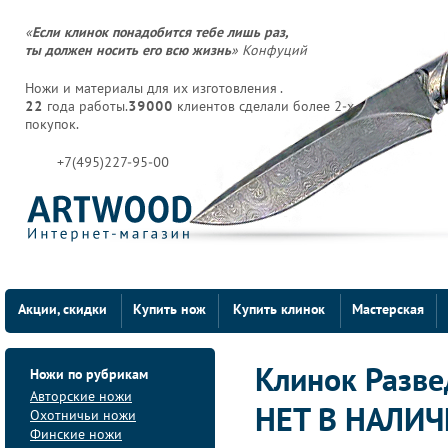
«
Если клинок понадобится тебе лишь раз,
ты должен носить его всю жизнь
» Конфуций
Ножи и материалы для их изготовления .
22
года работы.
39000
клиентов сделали более 2-х
покупок.
+7(495)227-95-00
Акции, скидки
Купить нож
Купить клинок
Мастерская
Ножи по рубрикам
Клинок Разве
Авторские ножи
НЕТ В НАЛИ
Охотничьи ножи
Финские ножи