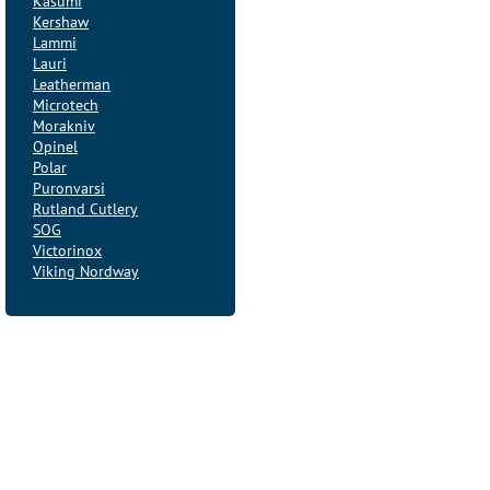
Kasumi
Kershaw
Lammi
Lauri
Leatherman
Microtech
Morakniv
Opinel
Polar
Puronvarsi
Rutland Cutlery
SOG
Victorinox
Viking Nordway