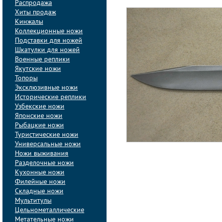
Распродажа
Хиты продаж
Кинжалы
Коллекционные ножи
Подставки для ножей
Шкатулки для ножей
Военные реплики
Якутские ножи
Топоры
Эксклюзивные ножи
Исторические реплики
Узбекские ножи
Японские ножи
Рыбацкие ножи
Туристические ножи
Универсальные ножи
Ножи выживания
Разделочные ножи
Кухонные ножи
Филейные ножи
Складные ножи
Мультитулы
Цельнометаллические
Метательные ножи