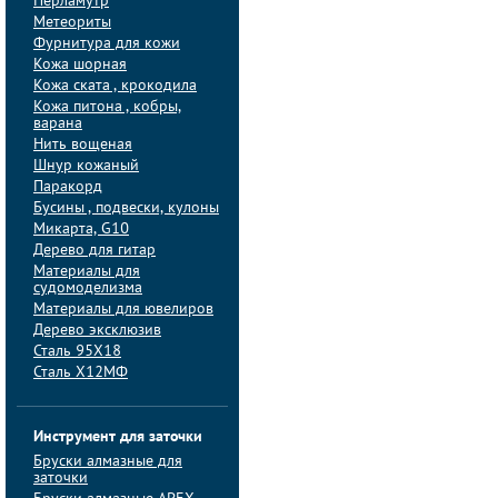
Перламутр
Метеориты
Фурнитура для кожи
Кожа шорная
Кожа ската , крокодила
Кожа питона , кобры,
варана
Нить вощеная
Шнур кожаный
Паракорд
Бусины , подвески, кулоны
Микарта, G10
Дерево для гитар
Материалы для
судомоделизма
Материалы для ювелиров
Дерево эксклюзив
Сталь 95Х18
Сталь Х12МФ
Инструмент для заточки
Бруски алмазные для
заточки