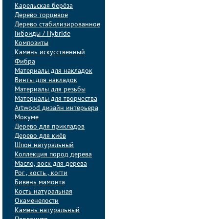
Карельская берёза
Дерево торцевое
Дерево стабилизированное
Гибриды / Hybride
Композиты
Камень искусственный
Фибра
Материалы для накладок
Винты для накладок
Материалы для резьбы
Материалы для творчества
Artwood дизайн интерьера
Мокуме
Дерево для прикладов
Дерево для киёв
Шпон натуральный
Коллекция пород дерева
Масло, воск для дерева
Рог , кость , когти
Бивень мамонта
Кость натуральная
Окаменелости
Камень натуральный